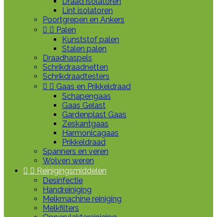
Draad isolatoren
Lint isolatoren
Poortgrepen en Ankers


Palen
Kunststof palen
Stalen palen
Draadhaspels
Schrikdraadnetten
Schrikdraadtesters


Gaas en Prikkeldraad
Schapengaas
Gaas Gelast
Gardenplast Gaas
Zeskantgaas
Harmonicagaas
Prikkeldraad
Spanners en veren
Wolven weren


Reinigingsmiddelen
Desinfectie
Handreiniging
Melkmachine reiniging
Melkfilters