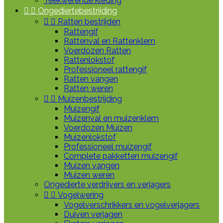
Teekwerende kleding


Ongediertebestrijding


Ratten bestrijden
Rattengif
Rattenval en Rattenklem
Voerdozen Ratten
Rattenlokstof
Professioneel rattengif
Ratten vangen
Ratten weren


Muizenbestrijding
Muizengif
Muizenval en muizenklem
Voerdozen Muizen
Muizenlokstof
Professioneel muizengif
Complete pakketten muizengif
Muizen vangen
Muizen weren
Ongedierte verdrijvers en verjagers


Vogelwering
Vogelverschrikkers en vogelverjagers
Duiven verjagen