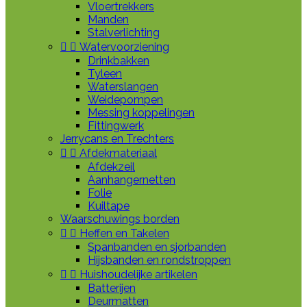
Vloertrekkers
Manden
Stalverlichting


Watervoorziening
Drinkbakken
Tyleen
Waterslangen
Weidepompen
Messing koppelingen
Fittingwerk
Jerrycans en Trechters


Afdekmateriaal
Afdekzeil
Aanhangernetten
Folie
Kuiltape
Waarschuwings borden


Heffen en Takelen
Spanbanden en sjorbanden
Hijsbanden en rondstroppen


Huishoudelijke artikelen
Batterijen
Deurmatten