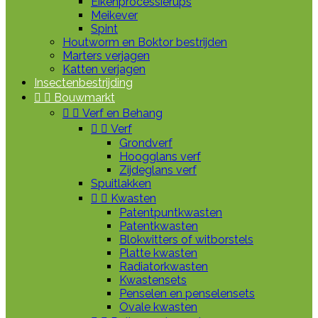
Eikenprocessierups
Meikever
Spint
Houtworm en Boktor bestrijden
Marters verjagen
Katten verjagen
Insectenbestrijding


Bouwmarkt


Verf en Behang


Verf
Grondverf
Hoogglans verf
Zijdeglans verf
Spuitlakken


Kwasten
Patentpuntkwasten
Patentkwasten
Blokwitters of witborstels
Platte kwasten
Radiatorkwasten
Kwastensets
Penselen en penselensets
Ovale kwasten