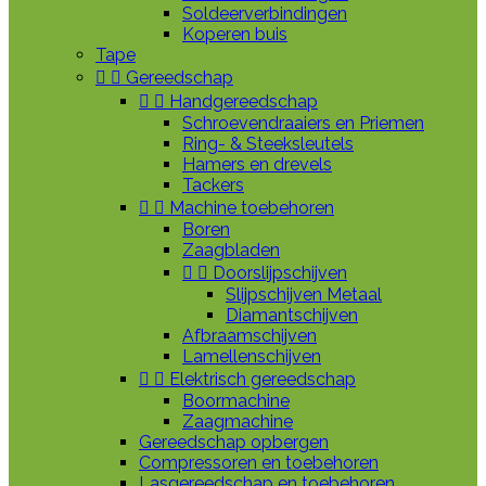
Soldeerverbindingen
Koperen buis
Tape


Gereedschap


Handgereedschap
Schroevendraaiers en Priemen
Ring- & Steeksleutels
Hamers en drevels
Tackers


Machine toebehoren
Boren
Zaagbladen


Doorslijpschijven
Slijpschijven Metaal
Diamantschijven
Afbraamschijven
Lamellenschijven


Elektrisch gereedschap
Boormachine
Zaagmachine
Gereedschap opbergen
Compressoren en toebehoren
Lasgereedschap en toebehoren