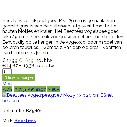
Beeztees vogelspeelgoed Rika 29 cm is gemaakt van
gebreid gras, is aan de buitenkant afgewerkt met leuke
houten blokjes en kralen. Het Beeztees vogelspeelgoed
Rika 29 cm is heel leuk voor jouw vogel om mee te spelen.
Eenvoudig op te hangen in de vogelkooi door middel van
de leren touwtjes. - Gemaakt van gebreid gras - Voorzien
van houten blokjes en...
€ 17,99
€ 16,19
incl. btw
€ 14,87
€ 13,38
excl. btw

In winkelwagen
Meer
-10%
In prijs verlaagd
Nieuw

Snel
bekijken
Referentie:
BZ5601
Merk:
Beeztees