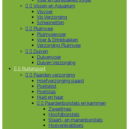


Vissen en Aquarium
Visvoer
Vis Verzorging
Schepnetten


Pluimvee
Pluimveevoer
Voer & Drinkbakken
Verzorging Pluimvee


Duiven
Duivenvoer
Duiven Verzorging


Ruitersport


Paarden verzorging
Hoefverzorging paard
Poetskist
Poetstas
Huid en haar


Paardenborstels en kammen
Zweetmes
Hoofdborstels
Staart- en manenborstels
Hoevenkrabbers