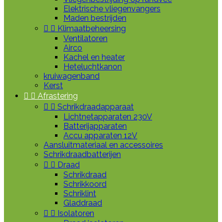
Elektrische vliegenvangers
Maden bestrijden


Klimaatbeheersing
Ventilatoren
Airco
Kachel en heater
Heteluchtkanon
kruiwagenband
Kerst


Afrastering


Schrikdraadapparaat
Lichtnetapparaten 230V
Batterijapparaten
Accu apparaten 12V
Aansluitmateriaal en accessoires
Schrikdraadbatterijen


Draad
Schrikdraad
Schrikkoord
Schriklint
Gladdraad


Isolatoren