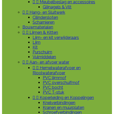


Meubelbeslag en accessoires
Glijnagels & Vilt


Hang- en Sluitwerk
Cilindersloten
Scharnieren
Bouwmaterialen


Lijmen & Kitten
Lijm- en kit verwijderaars
Lijm
Kit
Purschuim
Vulmiddelen


Aan- en afvoer water


Hemelwaterafvoer en
Rioolwaterafvoer
PVC lijmmof
PVC overschuifmof
PVC bocht
PVC T-stuk


Koperleiding en Koppelingen
Knelverbindingen
Kranen en muurplaten
Schroefverbindingen