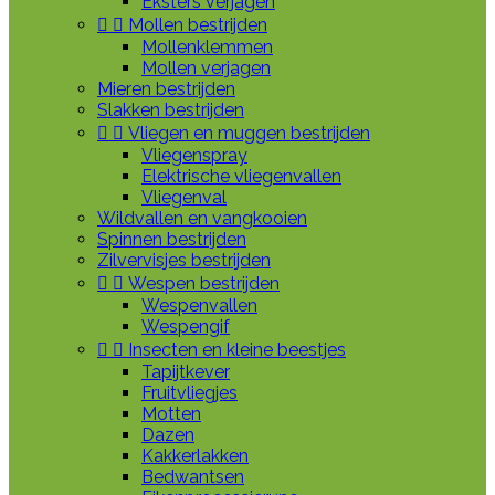
Eksters verjagen


Mollen bestrijden
Mollenklemmen
Mollen verjagen
Mieren bestrijden
Slakken bestrijden


Vliegen en muggen bestrijden
Vliegenspray
Elektrische vliegenvallen
Vliegenval
Wildvallen en vangkooien
Spinnen bestrijden
Zilvervisjes bestrijden


Wespen bestrijden
Wespenvallen
Wespengif


Insecten en kleine beestjes
Tapijtkever
Fruitvliegjes
Motten
Dazen
Kakkerlakken
Bedwantsen