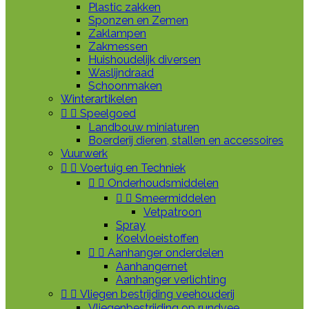
Plastic zakken
Sponzen en Zemen
Zaklampen
Zakmessen
Huishoudelijk diversen
Waslijndraad
Schoonmaken
Winterartikelen


Speelgoed
Landbouw miniaturen
Boerderij dieren, stallen en accessoires
Vuurwerk


Voertuig en Techniek


Onderhoudsmiddelen


Smeermiddelen
Vetpatroon
Spray
Koelvloeistoffen


Aanhanger onderdelen
Aanhangernet
Aanhanger verlichting


Vliegen bestrijding veehouderij
Vliegenbestrijding op rundvee