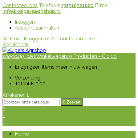
Contacteer ons
Telefoon:
+31518721029
E-mail:
info@kuipersagrishop.nl
Inloggen
Account aanmaken
Welkom,
Inloggen
of
Account aanmaken
Kennisbank
shopping_cart
Winkelwagen:
0
Producten - € 0,00
Er zijn geen items meer in uw wagen
Verzending
Totaal
€ 0,00
Afrekenen


Zoeken



Home