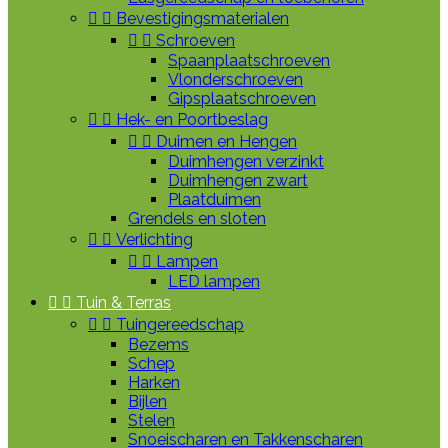


Bevestigingsmaterialen


Schroeven
Spaanplaatschroeven
Vlonderschroeven
Gipsplaatschroeven


Hek- en Poortbeslag


Duimen en Hengen
Duimhengen verzinkt
Duimhengen zwart
Plaatduimen
Grendels en sloten


Verlichting


Lampen
LED lampen


Tuin & Terras


Tuingereedschap
Bezems
Schep
Harken
Bijlen
Stelen
Snoeischaren en Takkenscharen