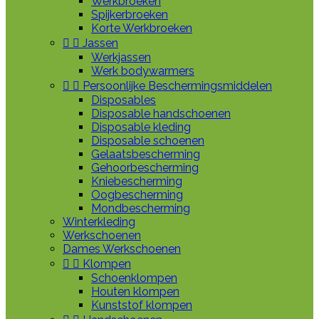
Werkbroeken
Spijkerbroeken
Korte Werkbroeken


Jassen
Werkjassen
Werk bodywarmers


Persoonlijke Beschermingsmiddelen
Disposables
Disposable handschoenen
Disposable kleding
Disposable schoenen
Gelaatsbescherming
Gehoorbescherming
Kniebescherming
Oogbescherming
Mondbescherming
Winterkleding
Werkschoenen
Dames Werkschoenen


Klompen
Schoenklompen
Houten klompen
Kunststof klompen