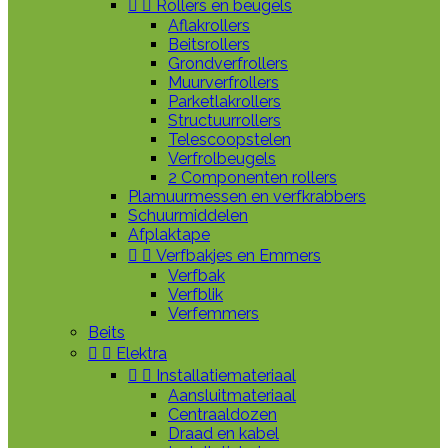


Rollers en beugels
Aflakrollers
Beitsrollers
Grondverfrollers
Muurverfrollers
Parketlakrollers
Structuurrollers
Telescoopstelen
Verfrolbeugels
2 Componenten rollers
Plamuurmessen en verfkrabbers
Schuurmiddelen
Afplaktape


Verfbakjes en Emmers
Verfbak
Verfblik
Verfemmers
Beits


Elektra


Installatiemateriaal
Aansluitmateriaal
Centraaldozen
Draad en kabel