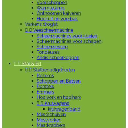
Voerscheppen
Warmtelamp
Onthoornen kalveren
Hooiruif en voerbak
Varkens drogist


Veescheermachine
Scheermachines voor koeien
Scheermachines voor schapen
Scheermessen
Tondeuses
Andis scheerkoppen


Stal & Erf


Stalbenodigdheden
Bezems
Schoppen en Batsen
Borstels
Emmers
Hooivork en hooihark


Kruiwagens
kruiwagenband
Mestschuiven
Mestvorken
Mestkrabbers