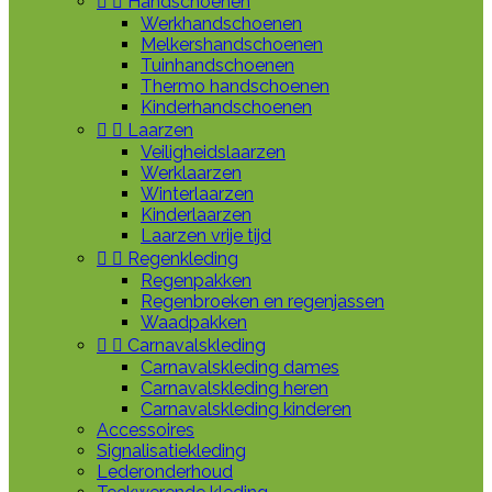


Handschoenen
Werkhandschoenen
Melkershandschoenen
Tuinhandschoenen
Thermo handschoenen
Kinderhandschoenen


Laarzen
Veiligheidslaarzen
Werklaarzen
Winterlaarzen
Kinderlaarzen
Laarzen vrije tijd


Regenkleding
Regenpakken
Regenbroeken en regenjassen
Waadpakken


Carnavalskleding
Carnavalskleding dames
Carnavalskleding heren
Carnavalskleding kinderen
Accessoires
Signalisatiekleding
Lederonderhoud