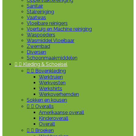
Oppervlaktereiniging
Sanitair
Stalreiniging
Vaatwas
Vloeibare reinigers
Voertuig en Machine reiniging
Waspoeders
Wasmiddel Vloeibaar
Zwembad
Diversen
Schoonmaakmiddelen


Kleding & Schoeisel


Bovenkleding
Werktruien
Werkvesten
Werkshirts
Werkoverhemden
Sokken en kousen


Overalls
Amerikaanse overall
Kinderoverall
Overall


Broeken