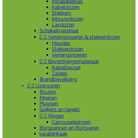
Installatiebuis
Kabeldozen
Stekkers
Inbouwdozen
Lasdozen
Schakelmateriaal


Verlengsnoeren & stekkerdozen
Haspels
Stekkerdozen
Verlengsnoeren


Bevestigingsmateriaal
Kabelbeugel
Zadels
Brandbeveiliging


IJzerwaren
Bouten
Moeren
Pluggen
Spijkers en nagels


Ringen
Carrosserieringen
Borgpennen en Borgveren
karabijnhaak