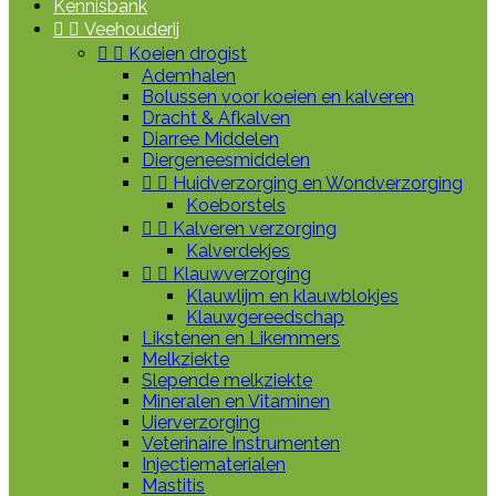
Kennisbank


Veehouderij


Koeien drogist
Ademhalen
Bolussen voor koeien en kalveren
Dracht & Afkalven
Diarree Middelen
Diergeneesmiddelen


Huidverzorging en Wondverzorging
Koeborstels


Kalveren verzorging
Kalverdekjes


Klauwverzorging
Klauwlijm en klauwblokjes
Klauwgereedschap
Likstenen en Likemmers
Melkziekte
Slepende melkziekte
Mineralen en Vitaminen
Uierverzorging
Veterinaire Instrumenten
Injectiematerialen
Mastitis