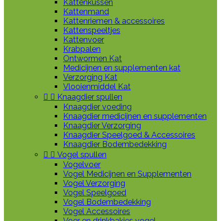
Kattenkussen
Kattenmand
Kattenriemen & accessoires
Kattenspeeltjes
Kattenvoer
Krabpalen
Ontwormen Kat
Medicijnen en supplementen kat
Verzorging Kat
Vlooienmiddel Kat


Knaagdier spullen
Knaagdier voeding
Knaagdier medicijnen en supplementen
Knaagdier Verzorging
Knaagdier Speelgoed & Accessoires
Knaagdier Bodembedekking


Vogel spullen
Vogelvoer
Vogel Medicijnen en Supplementen
Vogel Verzorging
Vogel Speelgoed
Vogel Bodembedekking
Vogel Accessoires
Voer en drinkbakjes vogel