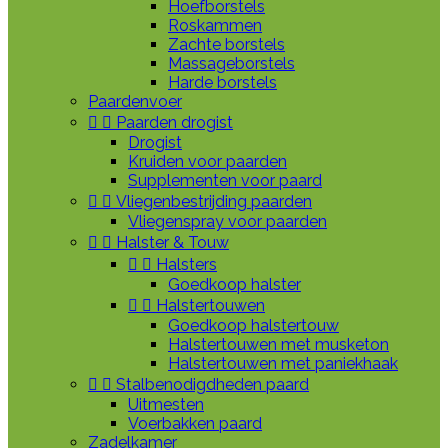
Hoefborstels
Roskammen
Zachte borstels
Massageborstels
Harde borstels
Paardenvoer


Paarden drogist
Drogist
Kruiden voor paarden
Supplementen voor paard


Vliegenbestrijding paarden
Vliegenspray voor paarden


Halster & Touw


Halsters
Goedkoop halster


Halstertouwen
Goedkoop halstertouw
Halstertouwen met musketon
Halstertouwen met paniekhaak


Stalbenodigdheden paard
Uitmesten
Voerbakken paard
Zadelkamer