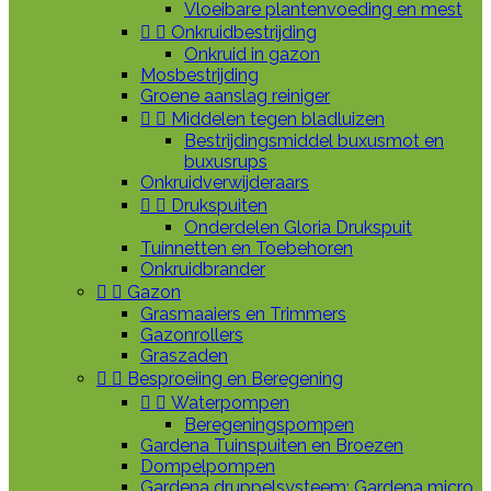
Vloeibare plantenvoeding en mest


Onkruidbestrijding
Onkruid in gazon
Mosbestrijding
Groene aanslag reiniger


Middelen tegen bladluizen
Bestrijdingsmiddel buxusmot en
buxusrups
Onkruidverwijderaars


Drukspuiten
Onderdelen Gloria Drukspuit
Tuinnetten en Toebehoren
Onkruidbrander


Gazon
Grasmaaiers en Trimmers
Gazonrollers
Graszaden


Besproeiing en Beregening


Waterpompen
Beregeningspompen
Gardena Tuinspuiten en Broezen
Dompelpompen
Gardena druppelsysteem: Gardena micro