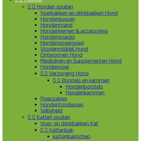


Honden spullen
Voerbakken en drinkbakken Hond
Hondenkussen
Hondenmand
Hondenriemen & accessoires
Hondensnacks
Hondenspeelgoed
Vlooienmiddel Hond
Ontwormen Hond
Medicijnen en Supplementen Hond
Hondenvoer


Verzorging Hond


Borstels en kammen
Hondenborstels
Hondenkammen
Poepzakjes
Hondentondeuses
Veiligheid


Katten spullen
Voer- en drinkbakken Kat


Kattenbak
kattenbakschep