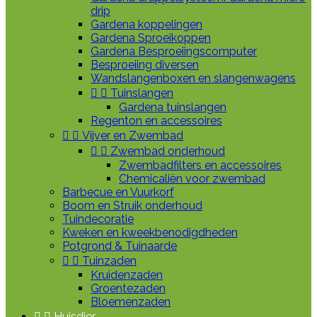
drip
Gardena koppelingen
Gardena Sproeikoppen
Gardena Besproeiingscomputer
Besproeiing diversen
Wandslangenboxen en slangenwagens


Tuinslangen
Gardena tuinslangen
Regenton en accessoires


Vijver en Zwembad


Zwembad onderhoud
Zwembadfilters en accessoires
Chemicaliën voor zwembad
Barbecue en Vuurkorf
Boom en Struik onderhoud
Tuindecoratie
Kweken en kweekbenodigdheden
Potgrond & Tuinaarde


Tuinzaden
Kruidenzaden
Groentezaden
Bloemenzaden


Huisdier