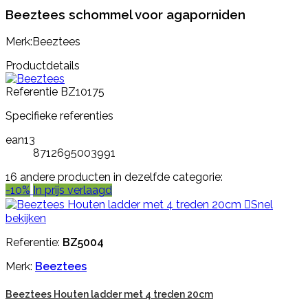
Beeztees schommel voor agaporniden
Merk:Beeztees
Productdetails
Referentie
BZ10175
Specifieke referenties
ean13
8712695003991
16 andere producten in dezelfde categorie:
-10%
In prijs verlaagd

Snel
bekijken
Referentie:
BZ5004
Merk:
Beeztees
Beeztees Houten ladder met 4 treden 20cm