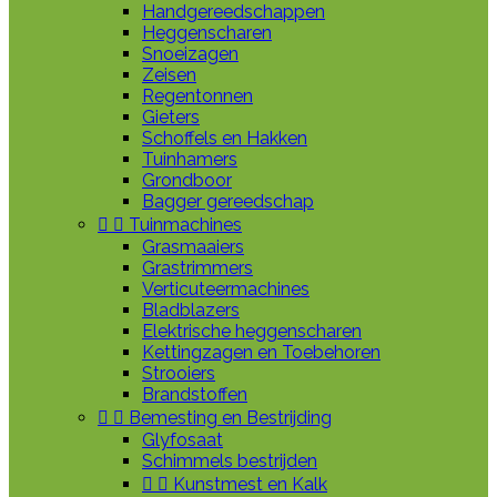
Handgereedschappen
Heggenscharen
Snoeizagen
Zeisen
Regentonnen
Gieters
Schoffels en Hakken
Tuinhamers
Grondboor
Bagger gereedschap


Tuinmachines
Grasmaaiers
Grastrimmers
Verticuteermachines
Bladblazers
Elektrische heggenscharen
Kettingzagen en Toebehoren
Strooiers
Brandstoffen


Bemesting en Bestrijding
Glyfosaat
Schimmels bestrijden


Kunstmest en Kalk