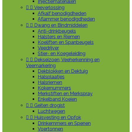
Injectiematerialen


Veeverlossing
Afkalf benodigdheden
Aflammer benodigdheden


Dwang en Bindmiddelen
Anti-drinkbeugels
Halsters en Riemen
Koeliften en Spanbeugels
Veedrijver
Stier- en Koegeleiding


Dekseizoen, Veeherkenning en
Veemarkering
Dekblokken en Dektuig
Halsplaatjes
Halsriemen
Kokernummers
Merkstiften en Merkspray
Enkelband Koeien


Geiten drogist
Luchtwegen


Huisvesting en Opfok
Drinkemmers en Spenen
Voertonnen