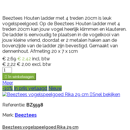
Beeztees Houten ladder met 4 treden 20cm is leuk
vogelspeelgoed. Op de Beeztees Houten ladder met 4
treden 20cm kan jouw vogel heerlijk klimmen en klauteren.
De ladder is eenvoudig te plaatsen in de vogelkooi van
jouw kleine vriend, doordat er 2 metalen haken aan de
bovenzijde van de ladder zijn bevestigd. Gemaakt van
dennenhout. Afmeting 20 x 7 x 1cm
€ 2,69
€ 2,42
incl. btw
€ 2,22
€ 2,00
excl. btw

In winkelwagen
Meer
-10%
In prijs verlaagd
Nieuw

Snel bekijken
Referentie:
BZ5598
Merk:
Beeztees
Beeztees vogelspeelgoed Rika 29 cm