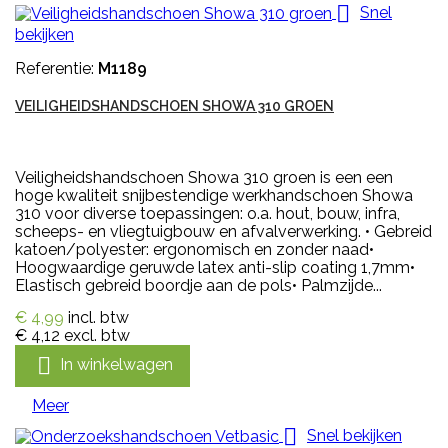

Snel
bekijken
Referentie:
M1189
VEILIGHEIDSHANDSCHOEN SHOWA 310 GROEN
Veiligheidshandschoen Showa 310 groen is een een
hoge kwaliteit snijbestendige werkhandschoen Showa
310 voor diverse toepassingen: o.a. hout, bouw, infra,
scheeps- en vliegtuigbouw en afvalverwerking. • Gebreid
katoen/polyester: ergonomisch en zonder naad•
Hoogwaardige geruwde latex anti-slip coating 1,7mm•
Elastisch gebreid boordje aan de pols• Palmzijde...
€ 4,99
incl. btw
€ 4,12
excl. btw

In winkelwagen
Meer

Snel bekijken