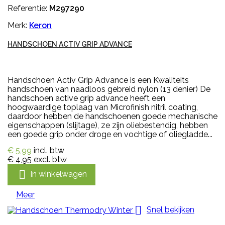
Referentie:
M297290
Merk:
Keron
HANDSCHOEN ACTIV GRIP ADVANCE
Handschoen Activ Grip Advance is een Kwaliteits
handschoen van naadloos gebreid nylon (13 denier) De
handschoen active grip advance heeft een
hoogwaardige toplaag van Microfinish nitril coating,
daardoor hebben de handschoenen goede mechanische
eigenschappen (slijtage), ze zijn oliebestendig, hebben
een goede grip onder droge en vochtige of oliegladde...
€ 5,99
incl. btw
€ 4,95
excl. btw

In winkelwagen
Meer

Snel bekijken