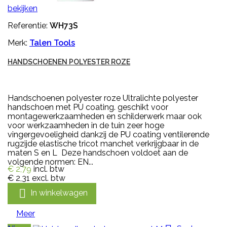
bekijken
Referentie:
WH73S
Merk:
Talen Tools
HANDSCHOENEN POLYESTER ROZE
Handschoenen polyester roze Ultralichte polyester
handschoen met PU coating. geschikt voor
montagewerkzaamheden en schilderwerk maar ook
voor werkzaamheden in de tuin zeer hoge
vingergevoeligheid dankzij de PU coating ventilerende
rugzijde elastische tricot manchet verkrijgbaar in de
maten S en L Deze handschoen voldoet aan de
volgende normen: EN...
€ 2,79
incl. btw
€ 2,31
excl. btw

In winkelwagen
Meer