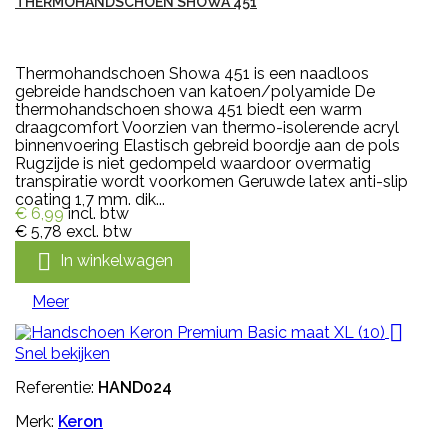
THERMOHANDSCHOEN SHOWA 451
Thermohandschoen Showa 451 is een naadloos
gebreide handschoen van katoen/polyamide De
thermohandschoen showa 451 biedt een warm
draagcomfort Voorzien van thermo-isolerende acryl
binnenvoering Elastisch gebreid boordje aan de pols
Rugzijde is niet gedompeld waardoor overmatig
transpiratie wordt voorkomen Geruwde latex anti-slip
coating 1,7 mm. dik...
€ 6,99
incl. btw
€ 5,78
excl. btw

In winkelwagen
Meer

Snel bekijken
Referentie:
HAND024
Merk:
Keron