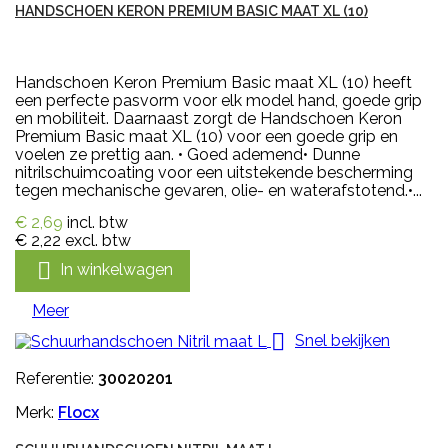
HANDSCHOEN KERON PREMIUM BASIC MAAT XL (10)
Handschoen Keron Premium Basic maat XL (10) heeft
een perfecte pasvorm voor elk model hand, goede grip
en mobiliteit. Daarnaast zorgt de Handschoen Keron
Premium Basic maat XL (10) voor een goede grip en
voelen ze prettig aan. • Goed ademend• Dunne
nitrilschuimcoating voor een uitstekende bescherming
tegen mechanische gevaren, olie- en waterafstotend.•...
€ 2,69
incl. btw
€ 2,22
excl. btw

In winkelwagen
Meer

Snel bekijken
Referentie:
30020201
Merk:
Flocx