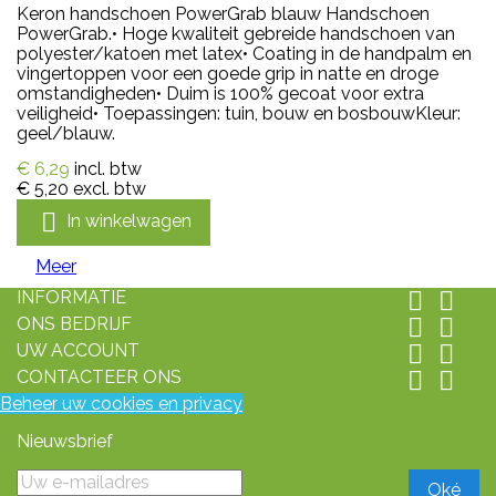
Keron handschoen PowerGrab blauw Handschoen
PowerGrab.• Hoge kwaliteit gebreide handschoen van
polyester/katoen met latex• Coating in de handpalm en
vingertoppen voor een goede grip in natte en droge
omstandigheden• Duim is 100% gecoat voor extra
veiligheid• Toepassingen: tuin, bouw en bosbouwKleur:
geel/blauw.
€ 6,29
incl. btw
€ 5,20
excl. btw

In winkelwagen
Meer
INFORMATIE


ONS BEDRIJF


UW ACCOUNT


CONTACTEER ONS


Beheer uw cookies en privacy
Nieuwsbrief