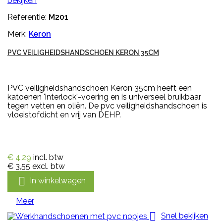
bekijken
Referentie:
M201
Merk:
Keron
PVC VEILIGHEIDSHANDSCHOEN KERON 35CM
PVC veiligheidshandschoen Keron 35cm heeft een
katoenen 'interlock'-voering en is universeel bruikbaar
tegen vetten en oliën. De pvc veiligheidshandschoen is
vloeistofdicht en vrij van DEHP.
€ 4,29
incl. btw
€ 3,55
excl. btw

In winkelwagen
Meer

Snel bekijken