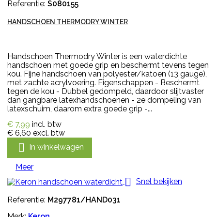
Referentie:
S080155
HANDSCHOEN THERMODRY WINTER
Handschoen Thermodry Winter is een waterdichte
handschoen met goede grip en beschermt tevens tegen
kou. Fijne handschoen van polyester/katoen (13 gauge),
met zachte acrylvoering. Eigenschappen - Beschermt
tegen de kou - Dubbel gedompeld, daardoor slijtvaster
dan gangbare latexhandschoenen - 2e dompeling van
latexschuim, daarom extra goede grip -...
€ 7,99
incl. btw
€ 6,60
excl. btw

In winkelwagen
Meer

Snel bekijken
Referentie:
M297781/HAND031
Merk:
Keron