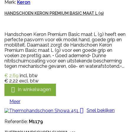
Merk:
Keron
HANDSCHOEN KERON PREMIUM BASIC MAAT L (9)
Handschoen Keron Premium Basic maat L (9) heeft een
perfecte pasvorm voor elk model hand, goede grip en
mobiliteit. Daarnaast zorgt de Handschoen Keron
Premium Basic maat L (9) voor een goede grip en
voelen ze prettig aan. • Goed ademend• Dunne
nitrilschuimcoating voor een uitstekende bescherming
tegen mechanische gevaren, olie- en waterafstotend.•...
€ 2,69
incl. btw
€ 2,22
excl. btw

In winkelwagen
Meer

Snel bekijken
Referentie:
M1179