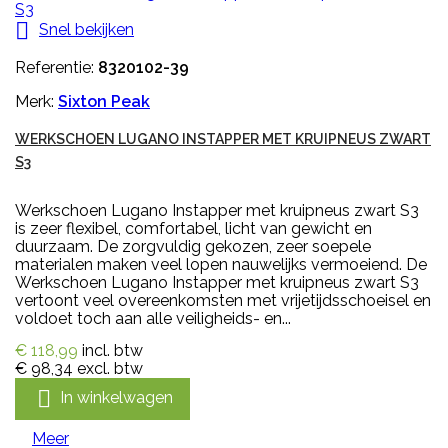

Snel bekijken
Referentie:
8320102-39
Merk:
Sixton Peak
WERKSCHOEN LUGANO INSTAPPER MET KRUIPNEUS ZWART
S3
Werkschoen Lugano Instapper met kruipneus zwart S3
is zeer flexibel, comfortabel, licht van gewicht en
duurzaam. De zorgvuldig gekozen, zeer soepele
materialen maken veel lopen nauwelijks vermoeiend. De
Werkschoen Lugano Instapper met kruipneus zwart S3
vertoont veel overeenkomsten met vrijetijdsschoeisel en
voldoet toch aan alle veiligheids- en...
€ 118,99
incl. btw
€ 98,34
excl. btw

In winkelwagen
Meer