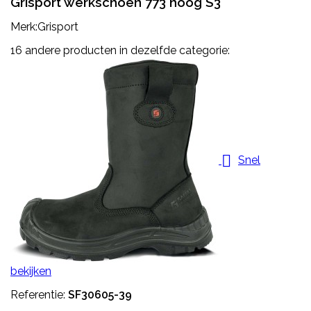
Grisport werkschoen 773 hoog S3
Merk:Grisport
16 andere producten in dezelfde categorie:

Snel
bekijken
Referentie:
SF30605-39