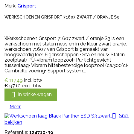
Merk:
Grisport
WERKSCHOENEN GRISPORT 71607 ZWART / ORANJE S3
Werkschoenen Grisport 71607 zwart / oranje S3 is een
werkschoen met stalen neus en in de kleur zwart oranje.
werkschoen 71607 van Grisport is gemaakt van
hoogwaardig leer. Eigenschappen:• Stalen neus• Stalen
zoolplaat• PU-vibram loopzool• Pur lichtgewicht
tussenlaag• Vibram hittebestendige loopzool (ca.300°c)•
Cambrelle voering• Support system...
€ 117,49
incl. btw
€ 97,10
excl. btw

In winkelwagen
Meer

Snel
bekijken
Referentie:
124710-39