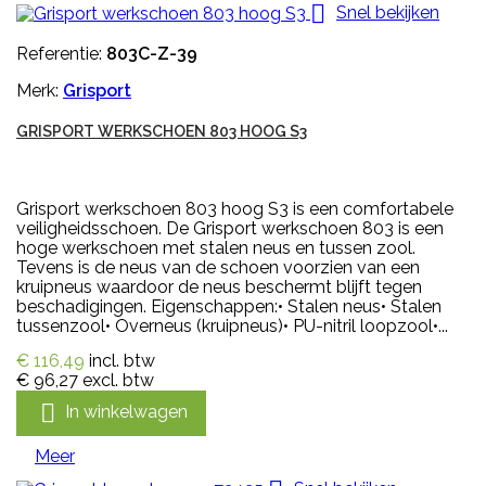

Snel bekijken
Referentie:
803C-Z-39
Merk:
Grisport
GRISPORT WERKSCHOEN 803 HOOG S3
Grisport werkschoen 803 hoog S3 is een comfortabele
veiligheidsschoen. De Grisport werkschoen 803 is een
hoge werkschoen met stalen neus en tussen zool.
Tevens is de neus van de schoen voorzien van een
kruipneus waardoor de neus beschermt blijft tegen
beschadigingen. Eigenschappen:• Stalen neus• Stalen
tussenzool• Overneus (kruipneus)• PU-nitril loopzool•...
€ 116,49
incl. btw
€ 96,27
excl. btw

In winkelwagen
Meer