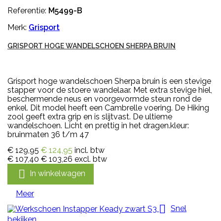
Referentie:
M5499-B
Merk:
Grisport
GRISPORT HOGE WANDELSCHOEN SHERPA BRUIN
Grisport hoge wandelschoen Sherpa bruin is een stevige
stapper voor de stoere wandelaar. Met extra stevige hiel,
beschermende neus en voorgevormde steun rond de
enkel. Dit model heeft een Cambrelle voering. De Hiking
zool geeft extra grip en is slijtvast. De ultieme
wandelschoen. Licht en prettig in het dragen.kleur:
bruinmaten 36 t/m 47
€ 129,95
€ 124,95
incl. btw
€ 107,40
€ 103,26
excl. btw

In winkelwagen
Meer

Snel
bekijken