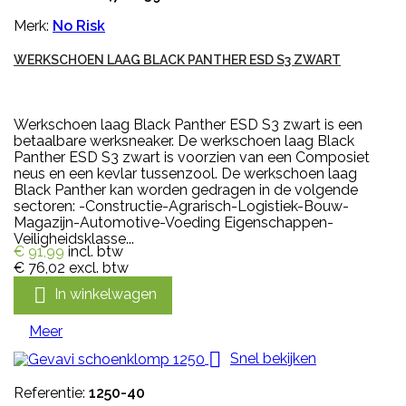
Merk:
No Risk
WERKSCHOEN LAAG BLACK PANTHER ESD S3 ZWART
Werkschoen laag Black Panther ESD S3 zwart is een
betaalbare werksneaker. De werkschoen laag Black
Panther ESD S3 zwart is voorzien van een Composiet
neus en een kevlar tussenzool. De werkschoen laag
Black Panther kan worden gedragen in de volgende
sectoren: -Constructie-Agrarisch-Logistiek-Bouw-
Magazijn-Automotive-Voeding Eigenschappen-
Veiligheidsklasse...
€ 91,99
incl. btw
€ 76,02
excl. btw

In winkelwagen
Meer

Snel bekijken
Referentie:
1250-40