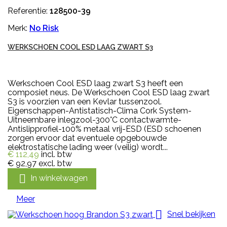
Referentie:
128500-39
Merk:
No Risk
WERKSCHOEN COOL ESD LAAG ZWART S3
Werkschoen Cool ESD laag zwart S3 heeft een
composiet neus. De Werkschoen Cool ESD laag zwart
S3 is voorzien van een Kevlar tussenzool.
Eigenschappen-Antistatisch-Clima Cork System-
Uitneembare inlegzool-300°C contactwarmte-
Antislipprofiel-100% metaal vrij-ESD (ESD schoenen
zorgen ervoor dat eventuele opgebouwde
elektrostatische lading weer (veilig) wordt...
€ 112,49
incl. btw
€ 92,97
excl. btw

In winkelwagen
Meer

Snel bekijken