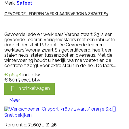
Merk:
Safeet
GEVOERDE LEDEREN WERKLAARS VERONA ZWART S3
Gevoerde lederen werklaars Verona zwart S3 is een
gevoerde, lederen veiligheidslaars met een robuuste
dubbel densiteit PU zool. De Gevoerde lederen
werklaars Verona zwart S3 gecertificeerd, heeft een
stalen neus, stalen tussenzool en overneus. Met de
wintervoering houdt u heerlijk warme voeten en de
contrefort zorgt voor extra steun in de hiel. De laars...
€ 96,98
incl. btw
€ 80,15
excl. btw

In winkelwagen
Meer

Snel bekijken
Referentie:
71607L-Z-36