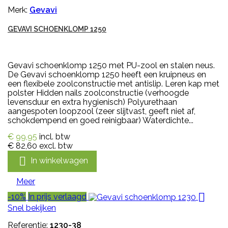
Merk:
Gevavi
GEVAVI SCHOENKLOMP 1250
Gevavi schoenklomp 1250 met PU-zool en stalen neus.
De Gevavi schoenklomp 1250 heeft een kruipneus en
een flexibele zoolconstructie met antislip. Leren kap met
polster Hidden nails zoolconstructie (verhoogde
levensduur en extra hygienisch) Polyurethaan
aangespoten loopzool (zeer slijtvast, geeft niet af,
schokdempend en goed reinigbaar) Waterdichte...
€ 99,95
incl. btw
€ 82,60
excl. btw

In winkelwagen
Meer

-10%
In prijs verlaagd
Snel bekijken
Referentie:
1230-38