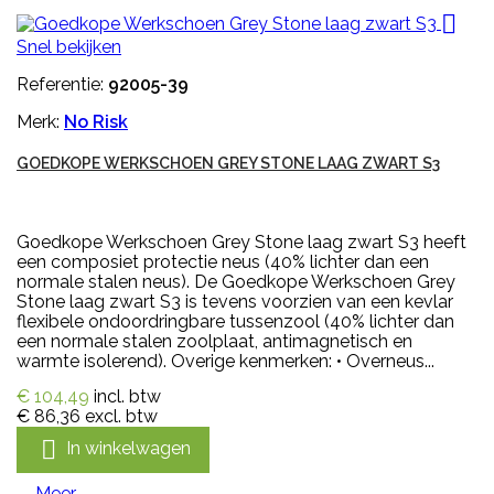

Snel bekijken
Referentie:
92005-39
Merk:
No Risk
GOEDKOPE WERKSCHOEN GREY STONE LAAG ZWART S3
Goedkope Werkschoen Grey Stone laag zwart S3 heeft
een composiet protectie neus (40% lichter dan een
normale stalen neus). De Goedkope Werkschoen Grey
Stone laag zwart S3 is tevens voorzien van een kevlar
flexibele ondoordringbare tussenzool (40% lichter dan
een normale stalen zoolplaat, antimagnetisch en
warmte isolerend). Overige kenmerken: • Overneus...
€ 104,49
incl. btw
€ 86,36
excl. btw

In winkelwagen
Meer