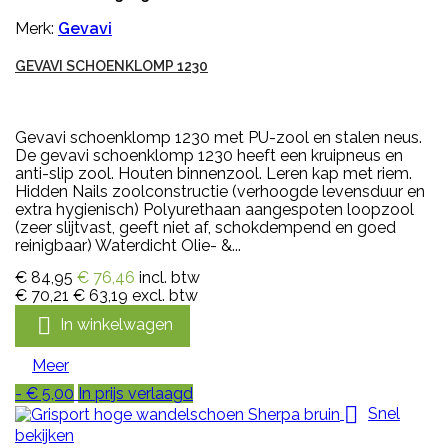
Merk:
Gevavi
GEVAVI SCHOENKLOMP 1230
Gevavi schoenklomp 1230 met PU-zool en stalen neus.
De gevavi schoenklomp 1230 heeft een kruipneus en
anti-slip zool. Houten binnenzool. Leren kap met riem.
Hidden Nails zoolconstructie (verhoogde levensduur en
extra hygienisch) Polyurethaan aangespoten loopzool
(zeer slijtvast, geeft niet af, schokdempend en goed
reinigbaar) Waterdicht Olie- &...
€ 84,95
€ 76,46
incl. btw
€ 70,21
€ 63,19
excl. btw

In winkelwagen
Meer
- € 5,00
In prijs verlaagd

Snel
bekijken