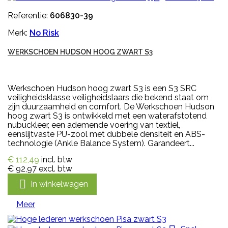
Referentie:
606830-39
Merk:
No Risk
WERKSCHOEN HUDSON HOOG ZWART S3
Werkschoen Hudson hoog zwart S3 is een S3 SRC
veiligheidsklasse veiligheidslaars die bekend staat om
zijn duurzaamheid en comfort. De Werkschoen Hudson
hoog zwart S3 is ontwikkeld met een waterafstotend
nubuckleer, een ademende voering van textiel,
eenslijtvaste PU-zool met dubbele densiteit en ABS-
technologie (Ankle Balance System). Garandeert...
€ 112,49
incl. btw
€ 92,97
excl. btw

In winkelwagen
Meer