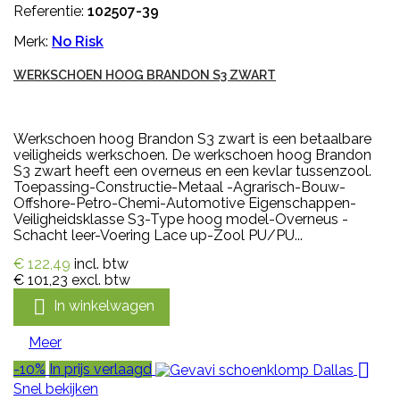
Referentie:
102507-39
Merk:
No Risk
WERKSCHOEN HOOG BRANDON S3 ZWART
Werkschoen hoog Brandon S3 zwart is een betaalbare
veiligheids werkschoen. De werkschoen hoog Brandon
S3 zwart heeft een overneus en een kevlar tussenzool.
Toepassing-Constructie-Metaal -Agrarisch-Bouw-
Offshore-Petro-Chemi-Automotive Eigenschappen-
Veiligheidsklasse S3-Type hoog model-Overneus -
Schacht leer-Voering Lace up-Zool PU/PU...
€ 122,49
incl. btw
€ 101,23
excl. btw

In winkelwagen
Meer

-10%
In prijs verlaagd
Snel bekijken