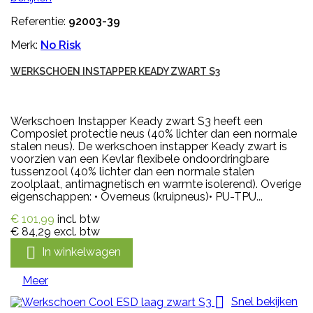
Referentie:
92003-39
Merk:
No Risk
WERKSCHOEN INSTAPPER KEADY ZWART S3
Werkschoen Instapper Keady zwart S3 heeft een
Composiet protectie neus (40% lichter dan een normale
stalen neus). De werkschoen instapper Keady zwart is
voorzien van een Kevlar flexibele ondoordringbare
tussenzool (40% lichter dan een normale stalen
zoolplaat, antimagnetisch en warmte isolerend). Overige
eigenschappen: • Overneus (kruipneus)• PU-TPU...
€ 101,99
incl. btw
€ 84,29
excl. btw

In winkelwagen
Meer

Snel bekijken