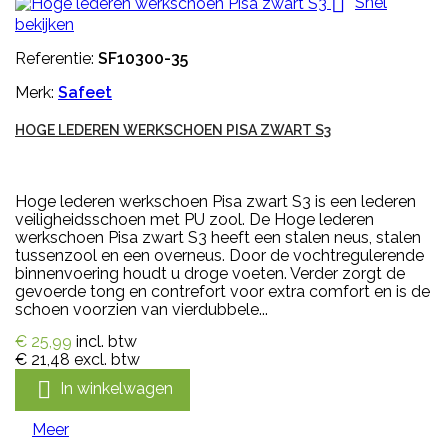

Snel
bekijken
Referentie:
SF10300-35
Merk:
Safeet
HOGE LEDEREN WERKSCHOEN PISA ZWART S3
Hoge lederen werkschoen Pisa zwart S3 is een lederen
veiligheidsschoen met PU zool. De Hoge lederen
werkschoen Pisa zwart S3 heeft een stalen neus, stalen
tussenzool en een overneus. Door de vochtregulerende
binnenvoering houdt u droge voeten. Verder zorgt de
gevoerde tong en contrefort voor extra comfort en is de
schoen voorzien van vierdubbele...
€ 25,99
incl. btw
€ 21,48
excl. btw

In winkelwagen
Meer