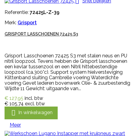

Snel bekijken
Referentie:
72425L-Z-39
Merk:
Grisport
GRISPORT LASSCHOENEN 72425 S3
Grisport Lasschoenen 72425 S3 met stalen neus en PU
nitril loopzool. Tevens hebben de Grisport lasschoenen
een kevlar tussenzool en een Nitril hittebestendige
loopzool (ca.300°c). Support system hielversteviging
Klittenband sluiting Cambrelle voering Waterdichte
voering Gevet lederen bovenwerk Olie- & zuurbestendig
Wijdte 11 Gewicht: uitgaande van...
€ 127,95
incl. btw
€ 105,74
excl. btw

In winkelwagen
Meer