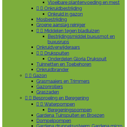
Vloeibare plantenvoeding en mest


Onkruidbestrijding
Onkruid in gazon
Mosbestrijding
Groene aanslag reiniger


Middelen tegen bladluizen
Bestrijdingsmiddel buxusmot en
buxusrups
Onkruidverwijderaars


Drukspuiten
Onderdelen Gloria Drukspuit
Tuinnetten en Toebehoren
Onkruidbrander


Gazon
Grasmaaiers en Trimmers
Gazonrollers
Graszaden


Besproeiing en Beregening


Waterpompen
Beregeningspompen
Gardena Tuinspuiten en Broezen
Dompelpompen
Gardena druppelsysteem: Gardena micro