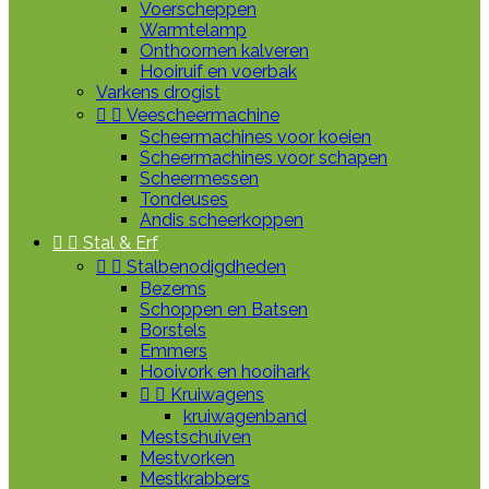
Voerscheppen
Warmtelamp
Onthoornen kalveren
Hooiruif en voerbak
Varkens drogist


Veescheermachine
Scheermachines voor koeien
Scheermachines voor schapen
Scheermessen
Tondeuses
Andis scheerkoppen


Stal & Erf


Stalbenodigdheden
Bezems
Schoppen en Batsen
Borstels
Emmers
Hooivork en hooihark


Kruiwagens
kruiwagenband
Mestschuiven
Mestvorken
Mestkrabbers