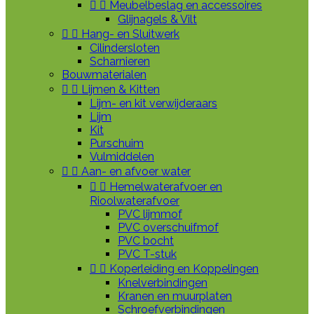


Meubelbeslag en accessoires
Glijnagels & Vilt


Hang- en Sluitwerk
Cilindersloten
Scharnieren
Bouwmaterialen


Lijmen & Kitten
Lijm- en kit verwijderaars
Lijm
Kit
Purschuim
Vulmiddelen


Aan- en afvoer water


Hemelwaterafvoer en
Rioolwaterafvoer
PVC lijmmof
PVC overschuifmof
PVC bocht
PVC T-stuk


Koperleiding en Koppelingen
Knelverbindingen
Kranen en muurplaten
Schroefverbindingen