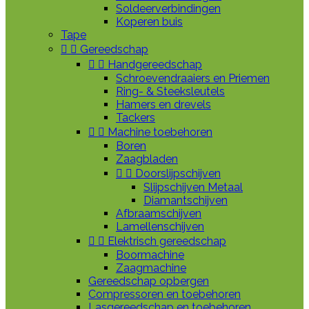
Soldeerverbindingen
Koperen buis
Tape


Gereedschap


Handgereedschap
Schroevendraaiers en Priemen
Ring- & Steeksleutels
Hamers en drevels
Tackers


Machine toebehoren
Boren
Zaagbladen


Doorslijpschijven
Slijpschijven Metaal
Diamantschijven
Afbraamschijven
Lamellenschijven


Elektrisch gereedschap
Boormachine
Zaagmachine
Gereedschap opbergen
Compressoren en toebehoren
Lasgereedschap en toebehoren