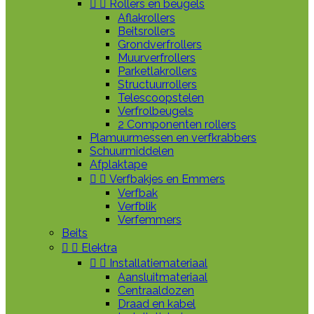


Rollers en beugels
Aflakrollers
Beitsrollers
Grondverfrollers
Muurverfrollers
Parketlakrollers
Structuurrollers
Telescoopstelen
Verfrolbeugels
2 Componenten rollers
Plamuurmessen en verfkrabbers
Schuurmiddelen
Afplaktape


Verfbakjes en Emmers
Verfbak
Verfblik
Verfemmers
Beits


Elektra


Installatiemateriaal
Aansluitmateriaal
Centraaldozen
Draad en kabel