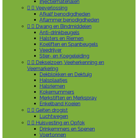
Injectiematerialen


Veeverlossing
Afkalf benodigdheden
Aflammer benodigdheden


Dwang en Bindmiddelen
Anti-drinkbeugels
Halsters en Riemen
Koeliften en Spanbeugels
Veedrijver
Stier- en Koegeleiding


Dekseizoen, Veeherkenning en
Veemarkering
Dekblokken en Dektuig
Halsplaatjes
Halsriemen
Kokernummers
Merkstiften en Merkspray
Enkelband Koeien


Geiten drogist
Luchtwegen


Huisvesting en Opfok
Drinkemmers en Spenen
Voertonnen