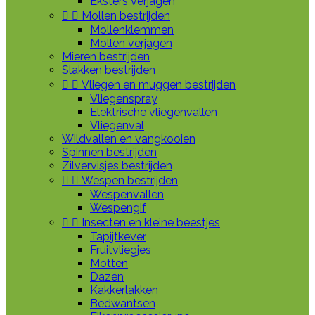
Eksters verjagen


Mollen bestrijden
Mollenklemmen
Mollen verjagen
Mieren bestrijden
Slakken bestrijden


Vliegen en muggen bestrijden
Vliegenspray
Elektrische vliegenvallen
Vliegenval
Wildvallen en vangkooien
Spinnen bestrijden
Zilvervisjes bestrijden


Wespen bestrijden
Wespenvallen
Wespengif


Insecten en kleine beestjes
Tapijtkever
Fruitvliegjes
Motten
Dazen
Kakkerlakken
Bedwantsen