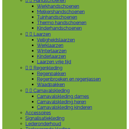


Handschoenen
Werkhandschoenen
Melkershandschoenen
Tuinhandschoenen
Thermo handschoenen
Kinderhandschoenen


Laarzen
Veiligheidslaarzen
Werklaarzen
Winterlaarzen
Kinderlaarzen
Laarzen vrije tijd


Regenkleding
Regenpakken
Regenbroeken en regenjassen
Waadpakken


Carnavalskleding
Carnavalskleding dames
Carnavalskleding heren
Carnavalskleding kinderen
Accessoires
Signalisatiekleding
Lederonderhoud