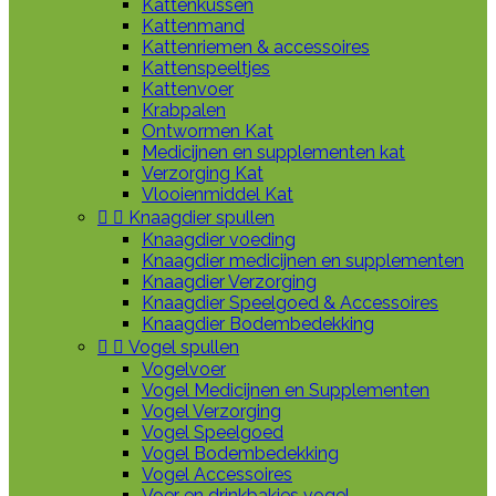
Kattenkussen
Kattenmand
Kattenriemen & accessoires
Kattenspeeltjes
Kattenvoer
Krabpalen
Ontwormen Kat
Medicijnen en supplementen kat
Verzorging Kat
Vlooienmiddel Kat


Knaagdier spullen
Knaagdier voeding
Knaagdier medicijnen en supplementen
Knaagdier Verzorging
Knaagdier Speelgoed & Accessoires
Knaagdier Bodembedekking


Vogel spullen
Vogelvoer
Vogel Medicijnen en Supplementen
Vogel Verzorging
Vogel Speelgoed
Vogel Bodembedekking
Vogel Accessoires
Voer en drinkbakjes vogel