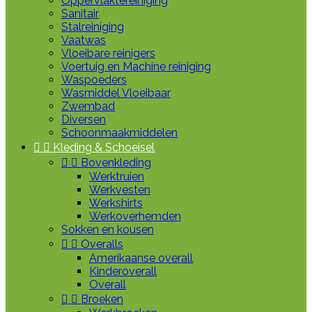
Oppervlaktereiniging
Sanitair
Stalreiniging
Vaatwas
Vloeibare reinigers
Voertuig en Machine reiniging
Waspoeders
Wasmiddel Vloeibaar
Zwembad
Diversen
Schoonmaakmiddelen


Kleding & Schoeisel


Bovenkleding
Werktruien
Werkvesten
Werkshirts
Werkoverhemden
Sokken en kousen


Overalls
Amerikaanse overall
Kinderoverall
Overall


Broeken