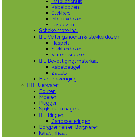
Installatiebuis
Kabeldozen
Stekkers
Inbouwdozen
Lasdozen
Schakelmateriaal


Verlengsnoeren & stekkerdozen
Haspels
Stekkerdozen
Verlengsnoeren


Bevestigingsmateriaal
Kabelbeugel
Zadels
Brandbeveiliging


IJzerwaren
Bouten
Moeren
Pluggen
Spijkers en nagels


Ringen
Carrosserieringen
Borgpennen en Borgveren
karabijnhaak