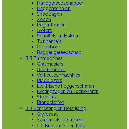
Handgereedschappen
Heggenscharen
Snoeizagen
Zeisen
Regentonnen
Gieters
Schoffels en Hakken
Tuinhamers
Grondboor
Bagger gereedschap


Tuinmachines
Grasmaaiers
Grastrimmers
Verticuteermachines
Bladblazers
Elektrische heggenscharen
Kettingzagen en Toebehoren
Strooiers
Brandstoffen


Bemesting en Bestrijding
Glyfosaat
Schimmels bestrijden


Kunstmest en Kalk