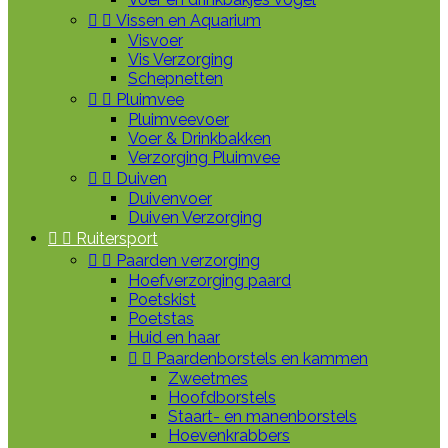


Vissen en Aquarium
Visvoer
Vis Verzorging
Schepnetten


Pluimvee
Pluimveevoer
Voer & Drinkbakken
Verzorging Pluimvee


Duiven
Duivenvoer
Duiven Verzorging


Ruitersport


Paarden verzorging
Hoefverzorging paard
Poetskist
Poetstas
Huid en haar


Paardenborstels en kammen
Zweetmes
Hoofdborstels
Staart- en manenborstels
Hoevenkrabbers