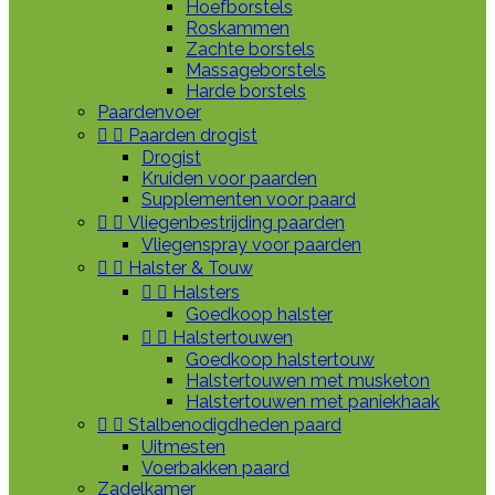
Hoefborstels
Roskammen
Zachte borstels
Massageborstels
Harde borstels
Paardenvoer


Paarden drogist
Drogist
Kruiden voor paarden
Supplementen voor paard


Vliegenbestrijding paarden
Vliegenspray voor paarden


Halster & Touw


Halsters
Goedkoop halster


Halstertouwen
Goedkoop halstertouw
Halstertouwen met musketon
Halstertouwen met paniekhaak


Stalbenodigdheden paard
Uitmesten
Voerbakken paard
Zadelkamer