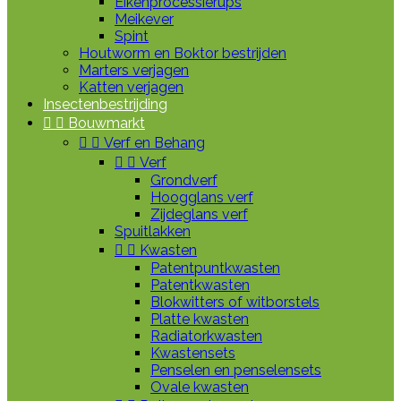
Eikenprocessierups
Meikever
Spint
Houtworm en Boktor bestrijden
Marters verjagen
Katten verjagen
Insectenbestrijding


Bouwmarkt


Verf en Behang


Verf
Grondverf
Hoogglans verf
Zijdeglans verf
Spuitlakken


Kwasten
Patentpuntkwasten
Patentkwasten
Blokwitters of witborstels
Platte kwasten
Radiatorkwasten
Kwastensets
Penselen en penselensets
Ovale kwasten