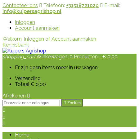
Contacteer ons
Telefoon:
+31518721029
E-mail:
info@kuipersagrishop.nl
Inloggen
Account aanmaken
Welkom,
Inloggen
of
Account aanmaken
Kennisbank
shopping_cart
Winkelwagen:
0
Producten - € 0,00
Er zijn geen items meer in uw wagen
Verzending
Totaal
€ 0,00
Afrekenen


Zoeken



Home