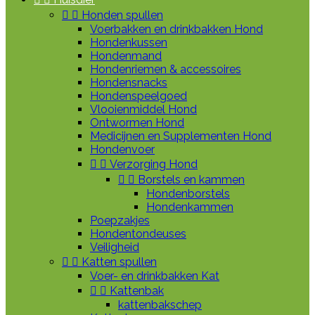


Honden spullen
Voerbakken en drinkbakken Hond
Hondenkussen
Hondenmand
Hondenriemen & accessoires
Hondensnacks
Hondenspeelgoed
Vlooienmiddel Hond
Ontwormen Hond
Medicijnen en Supplementen Hond
Hondenvoer


Verzorging Hond


Borstels en kammen
Hondenborstels
Hondenkammen
Poepzakjes
Hondentondeuses
Veiligheid


Katten spullen
Voer- en drinkbakken Kat


Kattenbak
kattenbakschep