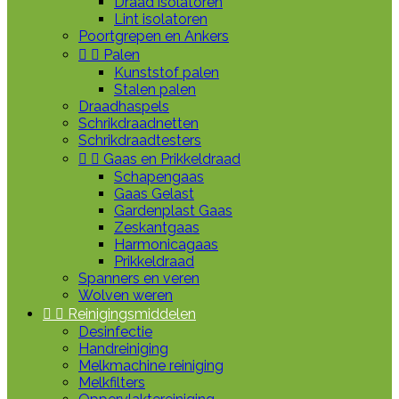
Draad isolatoren
Lint isolatoren
Poortgrepen en Ankers


Palen
Kunststof palen
Stalen palen
Draadhaspels
Schrikdraadnetten
Schrikdraadtesters


Gaas en Prikkeldraad
Schapengaas
Gaas Gelast
Gardenplast Gaas
Zeskantgaas
Harmonicagaas
Prikkeldraad
Spanners en veren
Wolven weren


Reinigingsmiddelen
Desinfectie
Handreiniging
Melkmachine reiniging
Melkfilters