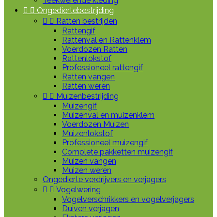
Teekwerende kleding


Ongediertebestrijding


Ratten bestrijden
Rattengif
Rattenval en Rattenklem
Voerdozen Ratten
Rattenlokstof
Professioneel rattengif
Ratten vangen
Ratten weren


Muizenbestrijding
Muizengif
Muizenval en muizenklem
Voerdozen Muizen
Muizenlokstof
Professioneel muizengif
Complete pakketten muizengif
Muizen vangen
Muizen weren
Ongedierte verdrijvers en verjagers


Vogelwering
Vogelverschrikkers en vogelverjagers
Duiven verjagen