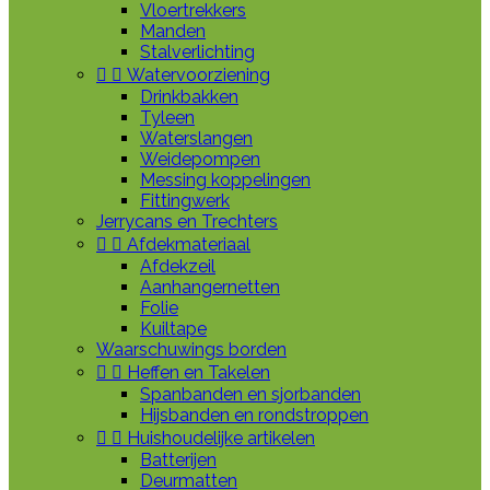
Vloertrekkers
Manden
Stalverlichting


Watervoorziening
Drinkbakken
Tyleen
Waterslangen
Weidepompen
Messing koppelingen
Fittingwerk
Jerrycans en Trechters


Afdekmateriaal
Afdekzeil
Aanhangernetten
Folie
Kuiltape
Waarschuwings borden


Heffen en Takelen
Spanbanden en sjorbanden
Hijsbanden en rondstroppen


Huishoudelijke artikelen
Batterijen
Deurmatten