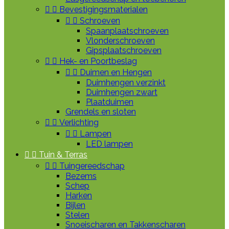


Bevestigingsmaterialen


Schroeven
Spaanplaatschroeven
Vlonderschroeven
Gipsplaatschroeven


Hek- en Poortbeslag


Duimen en Hengen
Duimhengen verzinkt
Duimhengen zwart
Plaatduimen
Grendels en sloten


Verlichting


Lampen
LED lampen


Tuin & Terras


Tuingereedschap
Bezems
Schep
Harken
Bijlen
Stelen
Snoeischaren en Takkenscharen