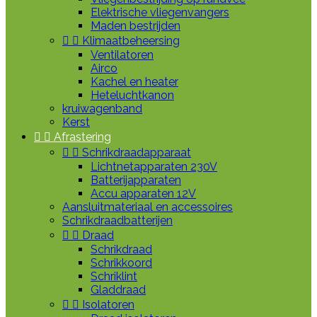
Elektrische vliegenvangers
Maden bestrijden


Klimaatbeheersing
Ventilatoren
Airco
Kachel en heater
Heteluchtkanon
kruiwagenband
Kerst


Afrastering


Schrikdraadapparaat
Lichtnetapparaten 230V
Batterijapparaten
Accu apparaten 12V
Aansluitmateriaal en accessoires
Schrikdraadbatterijen


Draad
Schrikdraad
Schrikkoord
Schriklint
Gladdraad


Isolatoren