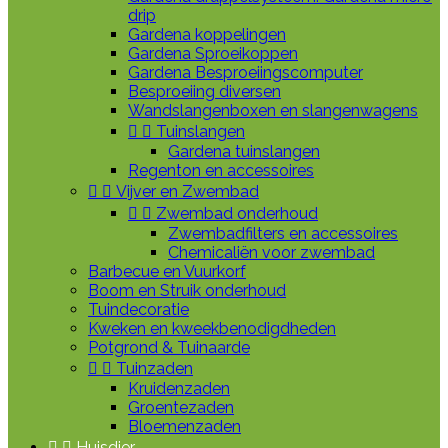
drip
Gardena koppelingen
Gardena Sproeikoppen
Gardena Besproeiingscomputer
Besproeiing diversen
Wandslangenboxen en slangenwagens


Tuinslangen
Gardena tuinslangen
Regenton en accessoires


Vijver en Zwembad


Zwembad onderhoud
Zwembadfilters en accessoires
Chemicaliën voor zwembad
Barbecue en Vuurkorf
Boom en Struik onderhoud
Tuindecoratie
Kweken en kweekbenodigdheden
Potgrond & Tuinaarde


Tuinzaden
Kruidenzaden
Groentezaden
Bloemenzaden


Huisdier