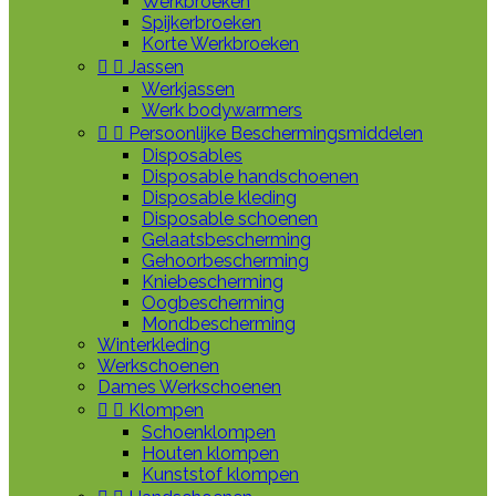
Werkbroeken
Spijkerbroeken
Korte Werkbroeken


Jassen
Werkjassen
Werk bodywarmers


Persoonlijke Beschermingsmiddelen
Disposables
Disposable handschoenen
Disposable kleding
Disposable schoenen
Gelaatsbescherming
Gehoorbescherming
Kniebescherming
Oogbescherming
Mondbescherming
Winterkleding
Werkschoenen
Dames Werkschoenen


Klompen
Schoenklompen
Houten klompen
Kunststof klompen