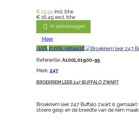
€ 19,95
incl. btw
€ 16,49
excl. btw

In winkelwagen
Meer
-10%
In prijs verlaagd
Referentie:
A100L01900-95
Merk:
247
BROEKRIEM LEER 247 BUFFALO ZWART
Broekriem leer 247 Buffalo zwart is gemaakt 
stoere gesp en de breedte van de riem maakt d