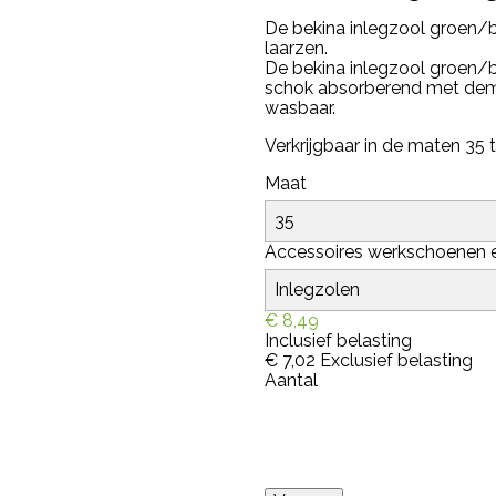
De bekina inlegzool groen/bl
laarzen.
De bekina inlegzool groen/bl
schok absorberend met dempe
wasbaar.
Verkrijgbaar in de maten 35 
Maat
Accessoires werkschoenen e
€ 8,49
Inclusief belasting
€ 7,02
Exclusief belasting
Aantal