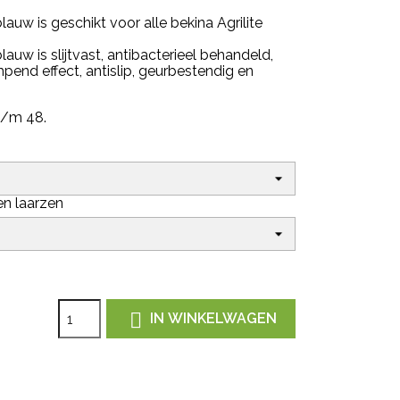
auw is geschikt voor alle bekina Agrilite
auw is slijtvast, antibacterieel behandeld,
nd effect, antislip, geurbestendig en
t/m 48.
n laarzen

IN WINKELWAGEN