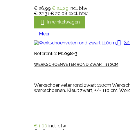
€ 26,99
€ 24,29
incl. btw
€ 22,31
€ 20,08
excl. btw

In winkelwagen
Meer

Sn
Referentie:
M1098-3
WERKSCHOENVETER ROND ZWART 110CM
Werkschoenveter rond zwart 110cm Werkscho
werkschoenen. Kleur: zwart, +/- 110 cm. Word
€ 1,00
incl. btw