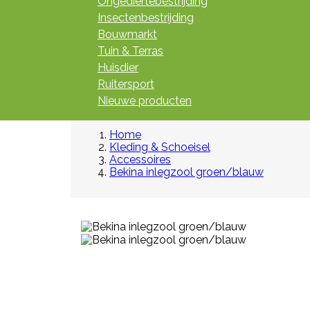
Ongediertebestrijding
Insectenbestrijding
Bouwmarkt
Tuin & Terras
Huisdier
Ruitersport
Nieuwe producten
Home
Kleding & Schoeisel
Accessoires
Bekina inlegzool groen/blauw