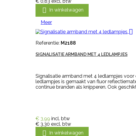
€ 0,83
excl. btw

In winkelwagen
Meer

Referentie:
M2188
SIGNALISATIE ARMBAND MET 4 LEDLAMPJES
Signalisatie armband met 4 ledlampjes voor d
ledlampjes is gemaakt van fluor reflectiemat
continue branden als knipperen. Ook geschikt
€ 3,99
incl. btw
€ 3,30
excl. btw

In winkelwagen