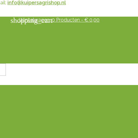
il:
info@kuipersagrishop.nl
shopping_cart
Winkelwagen:
0
Producten - € 0,00