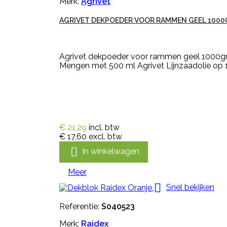
Merk:
Agrivet
AGRIVET DEKPOEDER VOOR RAMMEN GEEL 1000
Agrivet dekpoeder voor rammen geel 1000gr 
Mengen met 500 ml Agrivet Lijnzaadolie op 1 
€ 21,29
incl. btw
€ 17,60
excl. btw

In winkelwagen
Meer

Snel bekijken
Referentie:
S040523
Merk:
Raidex