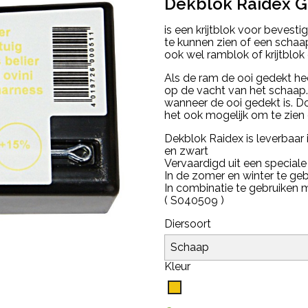
Dekblok Raidex G
is een krijtblok voor bevesti
te kunnen zien of een schaa
ook wel ramblok of krijtblo
Als de ram de ooi gedekt hee
op de vacht van het schaap
wanneer de ooi gedekt is. Do
het ook mogelijk om te zien 
Dekblok Raidex is leverbaar i
en zwart
Vervaardigd uit een speciale
In de zomer en winter te ge
In combinatie te gebruiken m
( S040509 )
Diersoort
Kleur
Geel