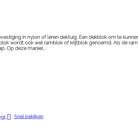
evestiging in nylon of leren dektuig. Een dekblok om te kunn
blok wordt ook wel ramblok of krijtblok genoemd. Als de ram
p. Op deze manier...

Snel bekijken