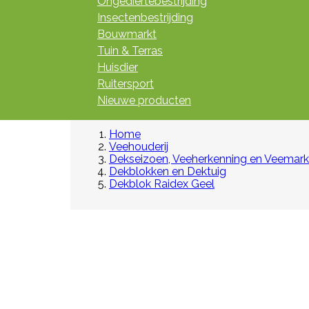
Ongediertebestrijding
Insectenbestrijding
Bouwmarkt
Tuin & Terras
Huisdier
Ruitersport
Nieuwe producten
Home
Veehouderij
Dekseizoen, Veeherkenning en Veemark
Dekblokken en Dektuig
Dekblok Raidex Geel