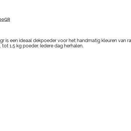
00GR
 is een ideaal dekpoeder voor het handmatig kleuren van r
tot 1.5 kg poeder. Iedere dag herhalen.