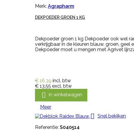
Merk:
Agrapharm
DEKPOEDER GROEN 1 KG
Dekpoeder groen 1 kg Dekpoeder ook wel ra
verkrijgbaar in de kleuren blauw, groen, ge
Dekpoeder moet u mengen met Agrivet lijnzaad
€ 16,39
incl. btw
€ 13,55
excl. btw

In winkelwagen
Meer

Snel bekijken
Referentie:
S040514