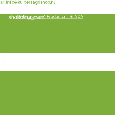
il:
info@kuipersagrishop.nl
shopping_cart
Winkelwagen:
0
Producten - € 0,00