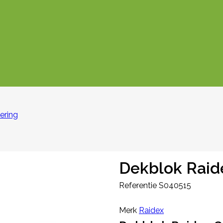
ering
Dekblok Raid
Referentie
S040515
Merk
Raidex