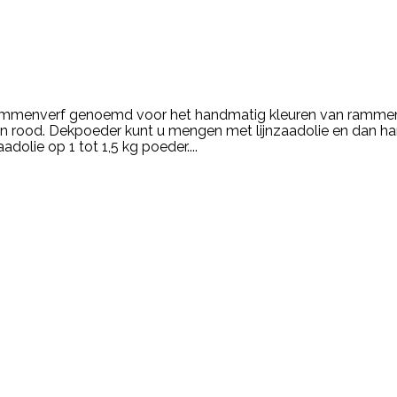
mmenverf genoemd voor het handmatig kleuren van rammen t
el en rood. Dekpoeder kunt u mengen met lijnzaadolie en dan
olie op 1 tot 1,5 kg poeder....