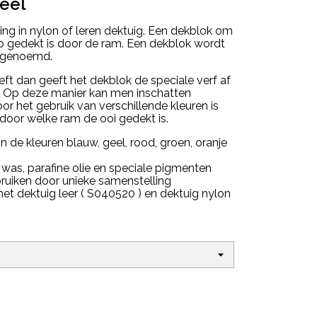
eel
ging in nylon of leren dektuig. Een dekblok om
p gedekt is door de ram. Een dekblok wordt
k genoemd.
ft dan geeft het dekblok de speciale verf af
. Op deze manier kan men inschatten
or het gebruik van verschillende kleuren is
door welke ram de ooi gedekt is.
n de kleuren blauw, geel, rood, groen, oranje
 was, parafine olie en speciale pigmenten
bruiken door unieke samenstelling
et dektuig leer ( S040520 ) en dektuig nylon