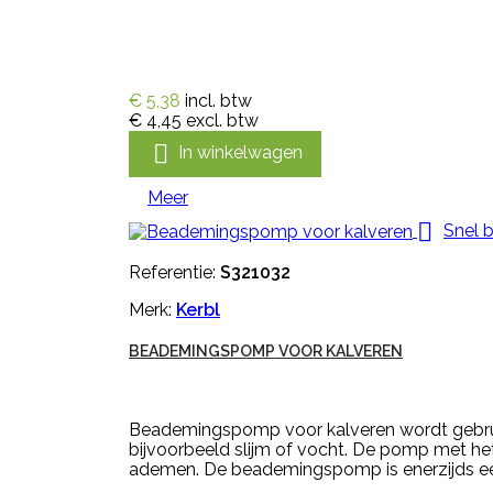
€ 5,38
incl. btw
€ 4,45
excl. btw

In winkelwagen
Meer

Snel b
Referentie:
S321032
Merk:
Kerbl
BEADEMINGSPOMP VOOR KALVEREN
Beademingspomp voor kalveren wordt gebruik
bijvoorbeeld slijm of vocht. De pomp met het
ademen. De beademingspomp is enerzijds een