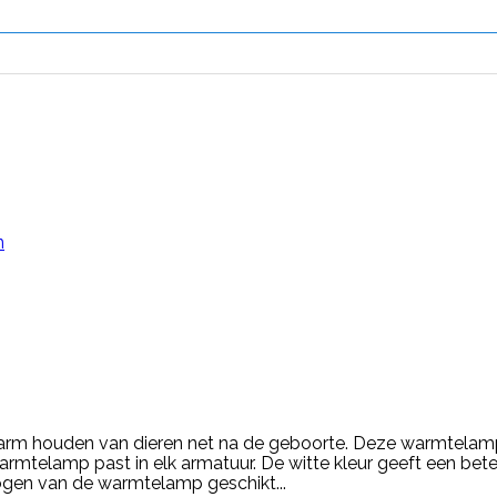
n
arm houden van dieren net na de geboorte. Deze warmtelamp
elamp past in elk armatuur. De witte kleur geeft een beter zi
gen van de warmtelamp geschikt...