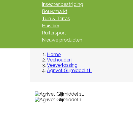
Insectenbestrijding
Bouwmarkt
Tuin & Terras
Huisdier
Ruitersport
Nieuwe producten
Home
Veehouderij
Veeverlossing
Agrivet Glijmiddel 1L