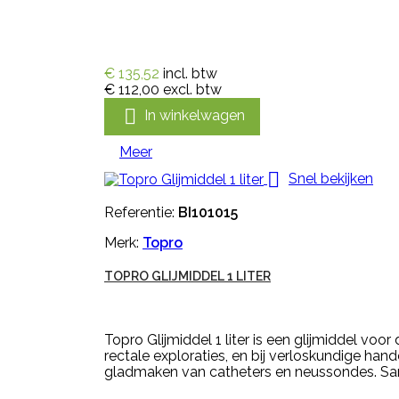
€ 135,52
incl. btw
€ 112,00
excl. btw

In winkelwagen
Meer

Snel bekijken
Referentie:
BI101015
Merk:
Topro
TOPRO GLIJMIDDEL 1 LITER
Topro Glijmiddel 1 liter is een glijmiddel vo
rectale exploraties, en bij verloskundige ha
gladmaken van catheters en neussondes. Same