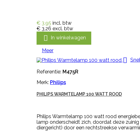
€ 3,95
incl. btw
€ 3,26
excl. btw

In winkelwagen
Meer

Snel
Referentie:
M475R
Merk:
Philips
PHILIPS WARMTELAMP 100 WATT ROOD
Philips Warmtelamp 100 watt rood energieb
lamp onderscheidt zich, doordat deze zuinig 
diergericht) door een rechtstreekse verwarmi