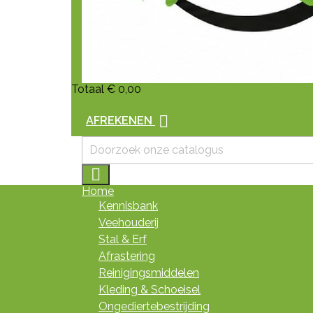
Totaal
€ 0,00

AFREKENEN

Home
Kennisbank
Veehouderij
Stal & Erf
Afrastering
Reinigingsmiddelen
Kleding & Schoeisel
Ongediertebestrijding