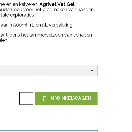
meren en kalveren.
Agrivet Vet Gel
uderij ook voor het gladmaken van handen,
tale exploraties.
gbaar in 500ml, 1L en 5L verpakking
baar tijdens het lammerseizoen van schapen
ien.

IN WINKELWAGEN