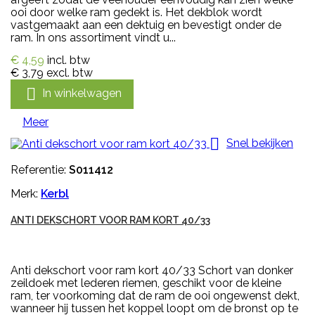
ooi door welke ram gedekt is. Het dekblok wordt
vastgemaakt aan een dektuig en bevestigt onder de
ram. In ons assortiment vindt u...
€ 4,59
incl. btw
€ 3,79
excl. btw

In winkelwagen
Meer

Snel bekijken
Referentie:
S011412
Merk:
Kerbl
ANTI DEKSCHORT VOOR RAM KORT 40/33
Anti dekschort voor ram kort 40/33 Schort van donker
zeildoek met lederen riemen, geschikt voor de kleine
ram, ter voorkoming dat de ram de ooi ongewenst dekt,
wanneer hij tussen het koppel loopt om de bronst op te