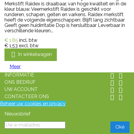
Merkstift Raidex is draaibaar, van hoge kwaliteit en in de
kleur blauw. Veemerkstift Raidex is geschikt voor
runderen, schapen, geiten en varkens. Raidex merkstift
heeft de volgende eigenschappen: Blijft lang zichtbaar
Geeft geen huidirritatie Dop is hersluitbaar Leverbaar in
verschillende kleuren...
€ 1,85
incl. btw
€ 1,53
excl. btw

In winkelwagen
Meer
INFORMATIE


ONS BEDRIJF


UW ACCOUNT


CONTACTEER ONS


Beheer uw cookies en privacy
Nieuwsbrief