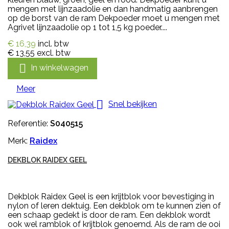
mengen met lijnzaadolie en dan handmatig aanbrengen
op de borst van de ram Dekpoeder moet u mengen met
Agrivet lijnzaadolie op 1 tot 1,5 kg poeder....
€ 16,39
incl. btw
€ 13,55
excl. btw

In winkelwagen
Meer

Snel bekijken
Referentie:
S040515
Merk:
Raidex
DEKBLOK RAIDEX GEEL
Dekblok Raidex Geel is een krijtblok voor bevestiging in
nylon of leren dektuig. Een dekblok om te kunnen zien of
een schaap gedekt is door de ram. Een dekblok wordt
ook wel ramblok of krijtblok genoemd. Als de ram de ooi