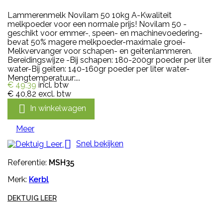
Lammerenmelk Novilam 50 10kg A-Kwaliteit
melkpoeder voor een normale prijs! Novilam 50 -
geschikt voor emmer-, speen- en machinevoedering-
bevat 50% magere melkpoeder-maximale groei-
Melkvervanger voor schapen- en geitenlammeren.
Bereidingswijze -Bij schapen: 180-200gr poeder per liter
water-Bij geiten: 140-160gr poeder per liter water-
Mengtemperatuur:...
€ 49,39
incl. btw
€ 40,82
excl. btw

In winkelwagen
Meer

Snel bekijken
Referentie:
MSH35
Merk:
Kerbl
DEKTUIG LEER