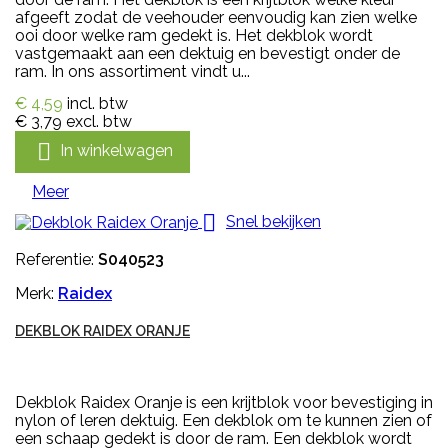
afgeeft zodat de veehouder eenvoudig kan zien welke
ooi door welke ram gedekt is. Het dekblok wordt
vastgemaakt aan een dektuig en bevestigt onder de
ram. In ons assortiment vindt u...
€ 4,59
incl. btw
€ 3,79
excl. btw

In winkelwagen
Meer

Snel bekijken
Referentie:
S040523
Merk:
Raidex
DEKBLOK RAIDEX ORANJE
Dekblok Raidex Oranje is een krijtblok voor bevestiging in
nylon of leren dektuig. Een dekblok om te kunnen zien of
een schaap gedekt is door de ram. Een dekblok wordt