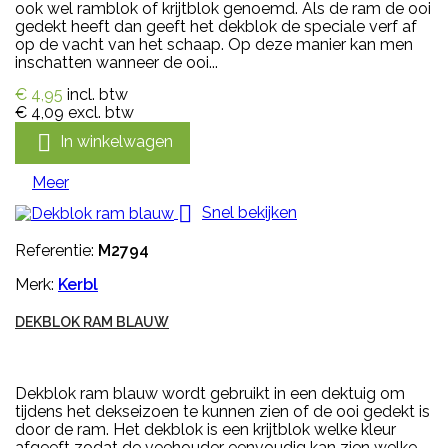
ook wel ramblok of krijtblok genoemd. Als de ram de ooi
gedekt heeft dan geeft het dekblok de speciale verf af
op de vacht van het schaap. Op deze manier kan men
inschatten wanneer de ooi...
€ 4,95
incl. btw
€ 4,09
excl. btw

In winkelwagen
Meer

Snel bekijken
Referentie:
M2794
Merk:
Kerbl
DEKBLOK RAM BLAUW
Dekblok ram blauw wordt gebruikt in een dektuig om
tijdens het dekseizoen te kunnen zien of de ooi gedekt is
door de ram. Het dekblok is een krijtblok welke kleur
afgeeft zodat de veehouder eenvoudig kan zien welke