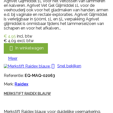
Agrivet Glijmiddel 1L Voor het verlossen van lammeren
en kalveren. Agrivet Vet Gel Glijmiddel 1L voor de
veehouderij ook voor het gladmaken van handen, armen
e.d. bij vaginale en rectale exploraties. Agrivet Glijmiddel
is verkrijgbaar in 500ml, 1L en 5L verpakking Agrivet
glijmiddel is onmisbaar tijdens het lammerseizoen van
schapen en voor het afkalven...
€ 4,95
incl. btw
€ 4,09
excl. btw

In winkelwagen
Meer

Snel bekijken
Referentie:
EQ-MAQ-02063
Merk:
Raidex
MERKSTIFT RAIDEX BLAUW
Merkstift Raidex blauw voor duidelijke veemarkering.