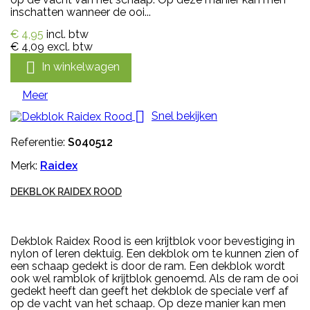
inschatten wanneer de ooi...
€ 4,95
incl. btw
€ 4,09
excl. btw

In winkelwagen
Meer

Snel bekijken
Referentie:
S040512
Merk:
Raidex
DEKBLOK RAIDEX ROOD
Dekblok Raidex Rood is een krijtblok voor bevestiging in
nylon of leren dektuig. Een dekblok om te kunnen zien of
een schaap gedekt is door de ram. Een dekblok wordt
ook wel ramblok of krijtblok genoemd. Als de ram de ooi
gedekt heeft dan geeft het dekblok de speciale verf af
op de vacht van het schaap. Op deze manier kan men