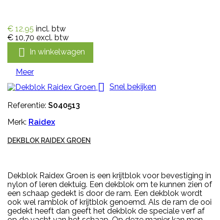
€ 12,95
incl. btw
€ 10,70
excl. btw

In winkelwagen
Meer

Snel bekijken
Referentie:
S040513
Merk:
Raidex
DEKBLOK RAIDEX GROEN
Dekblok Raidex Groen is een krijtblok voor bevestiging in
nylon of leren dektuig. Een dekblok om te kunnen zien of
een schaap gedekt is door de ram. Een dekblok wordt
ook wel ramblok of krijtblok genoemd. Als de ram de ooi
gedekt heeft dan geeft het dekblok de speciale verf af
op de vacht van het schaap. Op deze manier kan men