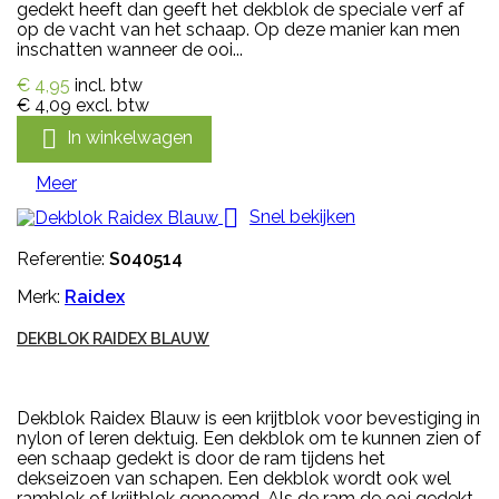
gedekt heeft dan geeft het dekblok de speciale verf af
op de vacht van het schaap. Op deze manier kan men
inschatten wanneer de ooi...
€ 4,95
incl. btw
€ 4,09
excl. btw

In winkelwagen
Meer

Snel bekijken
Referentie:
S040514
Merk:
Raidex
DEKBLOK RAIDEX BLAUW
Dekblok Raidex Blauw is een krijtblok voor bevestiging in
nylon of leren dektuig. Een dekblok om te kunnen zien of
een schaap gedekt is door de ram tijdens het
dekseizoen van schapen. Een dekblok wordt ook wel
ramblok of krijtblok genoemd. Als de ram de ooi gedekt