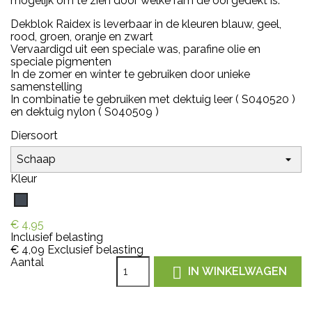
mogelijk om te zien door welke ram de ooi gedekt is.
Dekblok Raidex is leverbaar in de kleuren blauw, geel,
rood, groen, oranje en zwart
Vervaardigd uit een speciale was, parafine olie en
speciale pigmenten
In de zomer en winter te gebruiken door unieke
samenstelling
In combinatie te gebruiken met dektuig leer ( S040520 )
en dektuig nylon ( S040509 )
Diersoort
Kleur
Zwart
€ 4,95
Inclusief belasting
€ 4,09
Exclusief belasting
Aantal

IN WINKELWAGEN