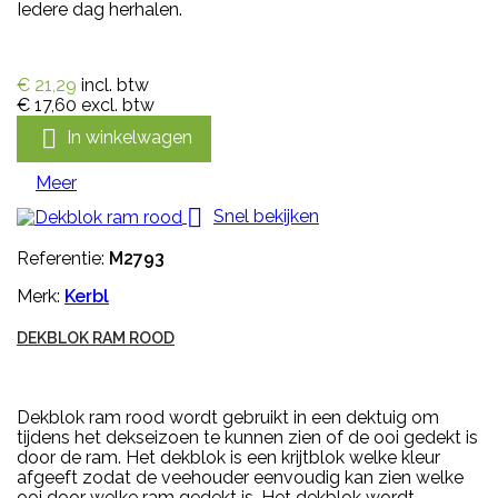
Iedere dag herhalen.
€ 21,29
incl. btw
€ 17,60
excl. btw

In winkelwagen
Meer

Snel bekijken
Referentie:
M2793
Merk:
Kerbl
DEKBLOK RAM ROOD
Dekblok ram rood wordt gebruikt in een dektuig om
tijdens het dekseizoen te kunnen zien of de ooi gedekt is
door de ram. Het dekblok is een krijtblok welke kleur
afgeeft zodat de veehouder eenvoudig kan zien welke
ooi door welke ram gedekt is. Het dekblok wordt