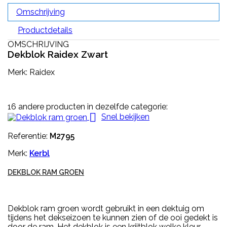
Omschrijving
Productdetails
OMSCHRIJVING
Dekblok Raidex Zwart
Merk: Raidex
16 andere producten in dezelfde categorie:

Snel bekijken
Referentie:
M2795
Merk:
Kerbl
DEKBLOK RAM GROEN
Dekblok ram groen wordt gebruikt in een dektuig om
tijdens het dekseizoen te kunnen zien of de ooi gedekt is
door de ram. Het dekblok is een krijtblok welke kleur