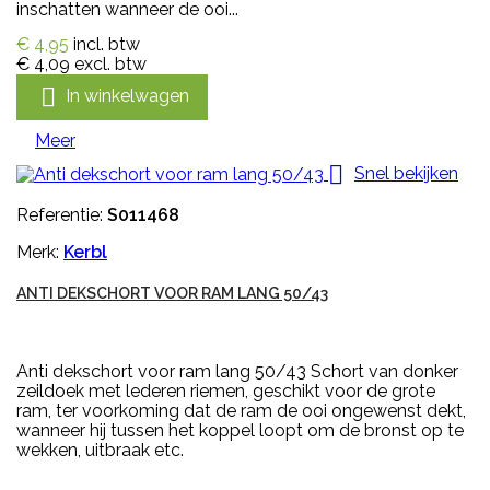
inschatten wanneer de ooi...
€ 4,95
incl. btw
€ 4,09
excl. btw

In winkelwagen
Meer

Snel bekijken
Referentie:
S011468
Merk:
Kerbl
ANTI DEKSCHORT VOOR RAM LANG 50/43
Anti dekschort voor ram lang 50/43 Schort van donker
zeildoek met lederen riemen, geschikt voor de grote
ram, ter voorkoming dat de ram de ooi ongewenst dekt,
wanneer hij tussen het koppel loopt om de bronst op te
wekken, uitbraak etc.