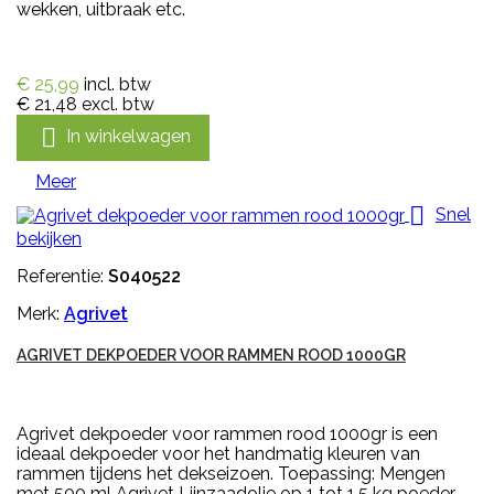
wekken, uitbraak etc.
€ 25,99
incl. btw
€ 21,48
excl. btw

In winkelwagen
Meer

Snel
bekijken
Referentie:
S040522
Merk:
Agrivet
AGRIVET DEKPOEDER VOOR RAMMEN ROOD 1000GR
Agrivet dekpoeder voor rammen rood 1000gr is een
ideaal dekpoeder voor het handmatig kleuren van
rammen tijdens het dekseizoen. Toepassing: Mengen
met 500 ml Agrivet Lijnzaadolie op 1 tot 1.5 kg poeder.