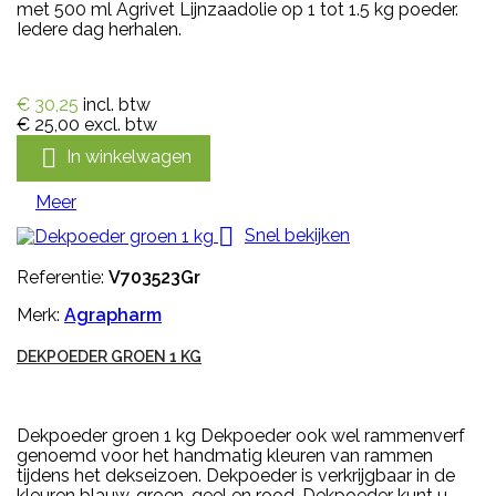
met 500 ml Agrivet Lijnzaadolie op 1 tot 1.5 kg poeder.
Iedere dag herhalen.
€ 30,25
incl. btw
€ 25,00
excl. btw

In winkelwagen
Meer

Snel bekijken
Referentie:
V703523Gr
Merk:
Agrapharm
DEKPOEDER GROEN 1 KG
Dekpoeder groen 1 kg Dekpoeder ook wel rammenverf
genoemd voor het handmatig kleuren van rammen
tijdens het dekseizoen. Dekpoeder is verkrijgbaar in de
kleuren blauw, groen, geel en rood. Dekpoeder kunt u