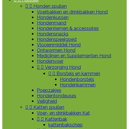


Honden spullen
Voerbakken en drinkbakken Hond
Hondenkussen
Hondenmand
Hondenriemen & accessoires
Hondensnacks
Hondenspeelgoed
Vlooienmiddel Hond
Ontwormen Hond
Medicijnen en Supplementen Hond
Hondenvoer


Verzorging Hond


Borstels en kammen
Hondenborstels
Hondenkammen
Poepzakjes
Hondentondeuses
Veiligheid


Katten spullen
Voer- en drinkbakken Kat


Kattenbak
kattenbakschep