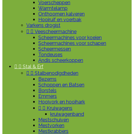
Voerscheppen
Warmtelamp
Onthoornen kalveren
Hooiruif en voerbak
Varkens drogist


Veescheermachine
Scheermachines voor koeien
Scheermachines voor schapen
Scheermessen
Tondeuses
Andis scheerkoppen


Stal & Erf


Stalbenodigdheden
Bezems
Schoppen en Batsen
Borstels
Emmers
Hooivork en hooihark


Kruiwagens
kruiwagenband
Mestschuiven
Mestvorken
Mestkrabbers