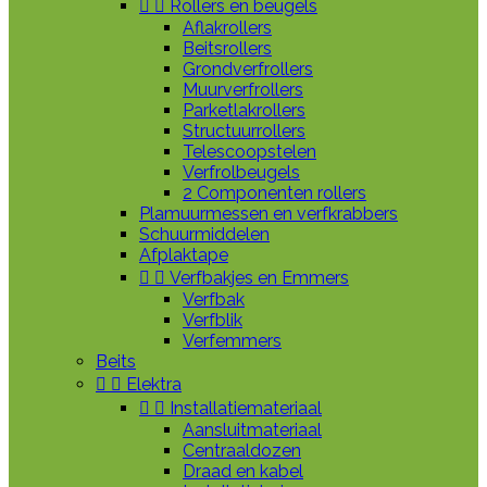


Rollers en beugels
Aflakrollers
Beitsrollers
Grondverfrollers
Muurverfrollers
Parketlakrollers
Structuurrollers
Telescoopstelen
Verfrolbeugels
2 Componenten rollers
Plamuurmessen en verfkrabbers
Schuurmiddelen
Afplaktape


Verfbakjes en Emmers
Verfbak
Verfblik
Verfemmers
Beits


Elektra


Installatiemateriaal
Aansluitmateriaal
Centraaldozen
Draad en kabel