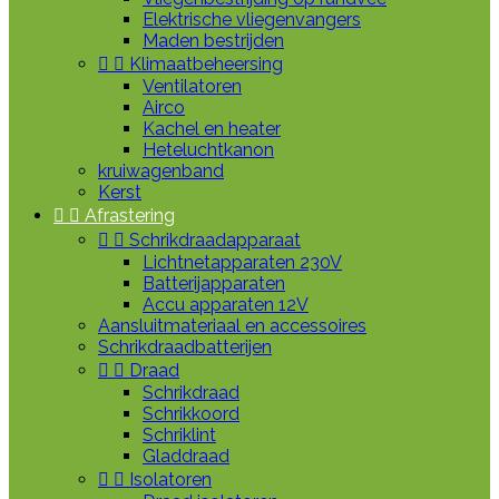
Elektrische vliegenvangers
Maden bestrijden


Klimaatbeheersing
Ventilatoren
Airco
Kachel en heater
Heteluchtkanon
kruiwagenband
Kerst


Afrastering


Schrikdraadapparaat
Lichtnetapparaten 230V
Batterijapparaten
Accu apparaten 12V
Aansluitmateriaal en accessoires
Schrikdraadbatterijen


Draad
Schrikdraad
Schrikkoord
Schriklint
Gladdraad


Isolatoren