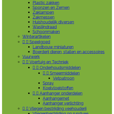
Plastic zakken
Sponzen en Zemen
Zaklampen
Zakmessen
Huishoudelijk diversen
Waslijndraad
Schoonmaken
Winterartikelen


Speelgoed
Landbouw miniaturen
Boerderij dieren, stallen en accessoires
Vuurwerk


Voertuig en Techniek


Onderhoudsmiddelen


Smeermiddelen
Vetpatroon
Spray
Koelvloeistoffen


Aanhanger onderdelen
Aanhangernet
Aanhanger verlichting


Vliegen bestrijding veehouderij
Vliegenbestrijding op rundvee