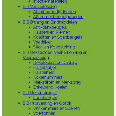
Injectiematerialen


Veeverlossing
Afkalf benodigdheden
Aflammer benodigdheden


Dwang en Bindmiddelen
Anti-drinkbeugels
Halsters en Riemen
Koeliften en Spanbeugels
Veedrijver
Stier- en Koegeleiding


Dekseizoen, Veeherkenning en
Veemarkering
Dekblokken en Dektuig
Halsplaatjes
Halsriemen
Kokernummers
Merkstiften en Merkspray
Enkelband Koeien


Geiten drogist
Luchtwegen


Huisvesting en Opfok
Drinkemmers en Spenen
Voertonnen