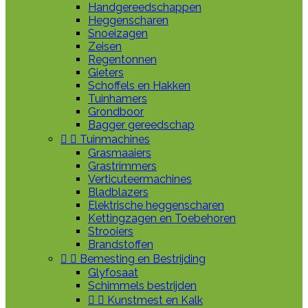
Handgereedschappen
Heggenscharen
Snoeizagen
Zeisen
Regentonnen
Gieters
Schoffels en Hakken
Tuinhamers
Grondboor
Bagger gereedschap


Tuinmachines
Grasmaaiers
Grastrimmers
Verticuteermachines
Bladblazers
Elektrische heggenscharen
Kettingzagen en Toebehoren
Strooiers
Brandstoffen


Bemesting en Bestrijding
Glyfosaat
Schimmels bestrijden


Kunstmest en Kalk