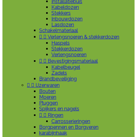
Installatiebuis
Kabeldozen
Stekkers
Inbouwdozen
Lasdozen
Schakelmateriaal


Verlengsnoeren & stekkerdozen
Haspels
Stekkerdozen
Verlengsnoeren


Bevestigingsmateriaal
Kabelbeugel
Zadels
Brandbeveiliging


IJzerwaren
Bouten
Moeren
Pluggen
Spijkers en nagels


Ringen
Carrosserieringen
Borgpennen en Borgveren
karabijnhaak