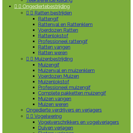
Teekwerende kleding


Ongediertebestrijding


Ratten bestrijden
Rattengif
Rattenval en Rattenklem
Voerdozen Ratten
Rattenlokstof
Professioneel rattengif
Ratten vangen
Ratten weren


Muizenbestrijding
Muizengif
Muizenval en muizenklem
Voerdozen Muizen
Muizenlokstof
Professioneel muizengif
Complete pakketten muizengif
Muizen vangen
Muizen weren
Ongedierte verdrijvers en verjagers


Vogelwering
Vogelverschrikkers en vogelverjagers
Duiven verjagen