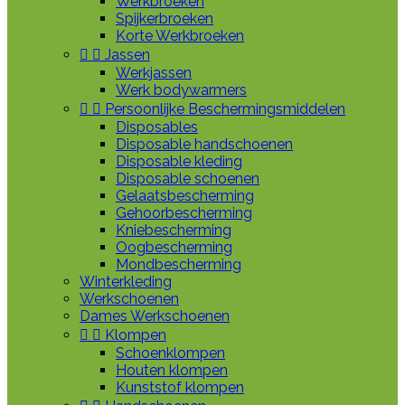
Werkbroeken
Spijkerbroeken
Korte Werkbroeken


Jassen
Werkjassen
Werk bodywarmers


Persoonlijke Beschermingsmiddelen
Disposables
Disposable handschoenen
Disposable kleding
Disposable schoenen
Gelaatsbescherming
Gehoorbescherming
Kniebescherming
Oogbescherming
Mondbescherming
Winterkleding
Werkschoenen
Dames Werkschoenen


Klompen
Schoenklompen
Houten klompen
Kunststof klompen