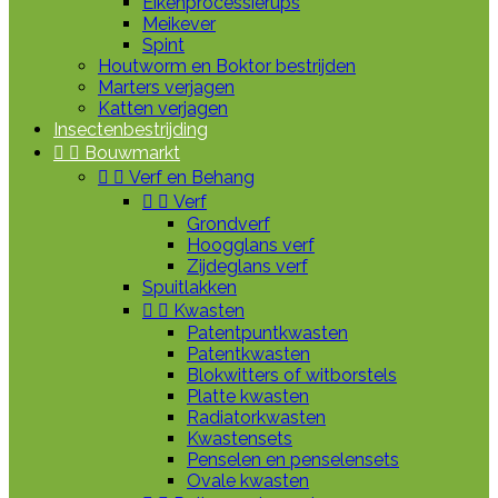
Eikenprocessierups
Meikever
Spint
Houtworm en Boktor bestrijden
Marters verjagen
Katten verjagen
Insectenbestrijding


Bouwmarkt


Verf en Behang


Verf
Grondverf
Hoogglans verf
Zijdeglans verf
Spuitlakken


Kwasten
Patentpuntkwasten
Patentkwasten
Blokwitters of witborstels
Platte kwasten
Radiatorkwasten
Kwastensets
Penselen en penselensets
Ovale kwasten