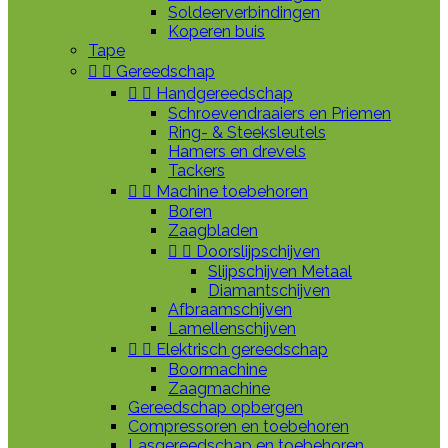
Soldeerverbindingen
Koperen buis
Tape


Gereedschap


Handgereedschap
Schroevendraaiers en Priemen
Ring- & Steeksleutels
Hamers en drevels
Tackers


Machine toebehoren
Boren
Zaagbladen


Doorslijpschijven
Slijpschijven Metaal
Diamantschijven
Afbraamschijven
Lamellenschijven


Elektrisch gereedschap
Boormachine
Zaagmachine
Gereedschap opbergen
Compressoren en toebehoren
Lasgereedschap en toebehoren