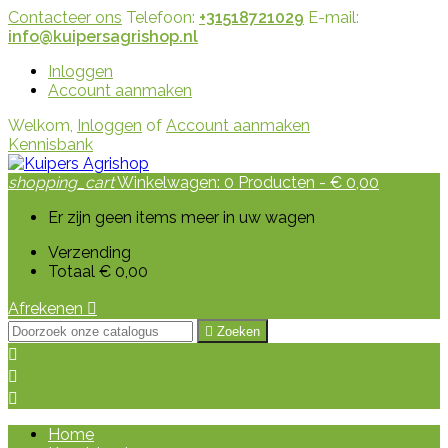
Contacteer ons
Telefoon:
+31518721029
E-mail:
info@kuipersagrishop.nl
Inloggen
Account aanmaken
Welkom,
Inloggen
of
Account aanmaken
Kennisbank
shopping_cart
Winkelwagen:
0
Producten - € 0,00
Er zijn geen items meer in uw wagen
Verzending
Totaal
€ 0,00
Afrekenen


Zoeken



Home