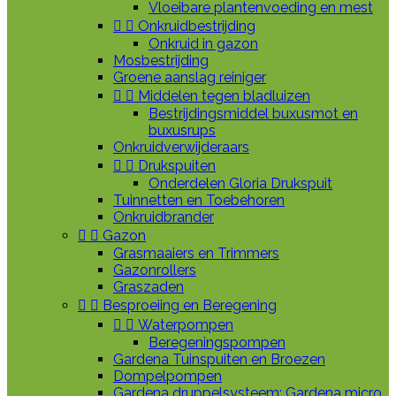
Vloeibare plantenvoeding en mest


Onkruidbestrijding
Onkruid in gazon
Mosbestrijding
Groene aanslag reiniger


Middelen tegen bladluizen
Bestrijdingsmiddel buxusmot en
buxusrups
Onkruidverwijderaars


Drukspuiten
Onderdelen Gloria Drukspuit
Tuinnetten en Toebehoren
Onkruidbrander


Gazon
Grasmaaiers en Trimmers
Gazonrollers
Graszaden


Besproeiing en Beregening


Waterpompen
Beregeningspompen
Gardena Tuinspuiten en Broezen
Dompelpompen
Gardena druppelsysteem: Gardena micro