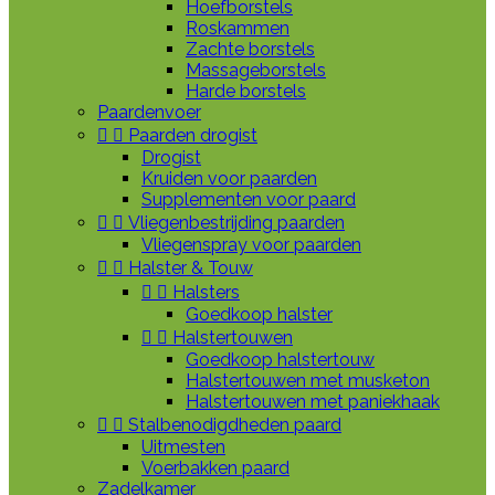
Hoefborstels
Roskammen
Zachte borstels
Massageborstels
Harde borstels
Paardenvoer


Paarden drogist
Drogist
Kruiden voor paarden
Supplementen voor paard


Vliegenbestrijding paarden
Vliegenspray voor paarden


Halster & Touw


Halsters
Goedkoop halster


Halstertouwen
Goedkoop halstertouw
Halstertouwen met musketon
Halstertouwen met paniekhaak


Stalbenodigdheden paard
Uitmesten
Voerbakken paard
Zadelkamer