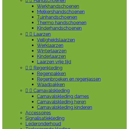


Handschoenen
Werkhandschoenen
Melkershandschoenen
Tuinhandschoenen
Thermo handschoenen
Kinderhandschoenen


Laarzen
Veiligheidslaarzen
Werklaarzen
Winterlaarzen
Kinderlaarzen
Laarzen vrije tijd


Regenkleding
Regenpakken
Regenbroeken en regenjassen
Waadpakken


Carnavalskleding
Carnavalskleding dames
Carnavalskleding heren
Carnavalskleding kinderen
Accessoires
Signalisatiekleding
Lederonderhoud