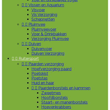


Vissen en Aquarium
Visvoer
Vis Verzorging
Schepnetten


Pluimvee
Pluimveevoer
Voer & Drinkbakken
Verzorging Pluimvee


Duiven
Duivenvoer
Duiven Verzorging


Ruitersport


Paarden verzorging
Hoefverzorging paard
Poetskist
Poetstas
Huid en haar


Paardenborstels en kammen
Zweetmes
Hoofdborstels
Staart- en manenborstels
Hoevenkrabbers