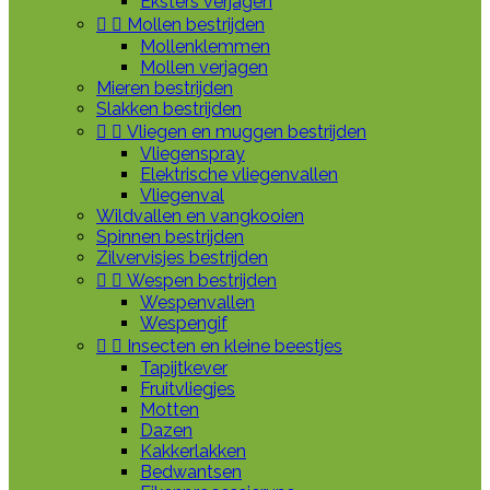
Eksters verjagen


Mollen bestrijden
Mollenklemmen
Mollen verjagen
Mieren bestrijden
Slakken bestrijden


Vliegen en muggen bestrijden
Vliegenspray
Elektrische vliegenvallen
Vliegenval
Wildvallen en vangkooien
Spinnen bestrijden
Zilvervisjes bestrijden


Wespen bestrijden
Wespenvallen
Wespengif


Insecten en kleine beestjes
Tapijtkever
Fruitvliegjes
Motten
Dazen
Kakkerlakken
Bedwantsen