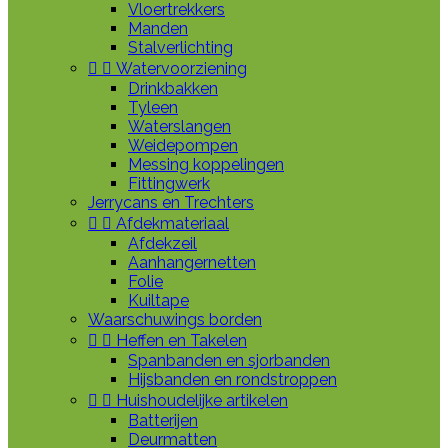
Vloertrekkers
Manden
Stalverlichting


Watervoorziening
Drinkbakken
Tyleen
Waterslangen
Weidepompen
Messing koppelingen
Fittingwerk
Jerrycans en Trechters


Afdekmateriaal
Afdekzeil
Aanhangernetten
Folie
Kuiltape
Waarschuwings borden


Heffen en Takelen
Spanbanden en sjorbanden
Hijsbanden en rondstroppen


Huishoudelijke artikelen
Batterijen
Deurmatten