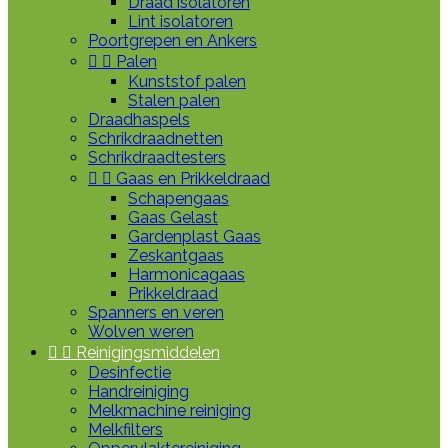
Draad isolatoren
Lint isolatoren
Poortgrepen en Ankers


Palen
Kunststof palen
Stalen palen
Draadhaspels
Schrikdraadnetten
Schrikdraadtesters


Gaas en Prikkeldraad
Schapengaas
Gaas Gelast
Gardenplast Gaas
Zeskantgaas
Harmonicagaas
Prikkeldraad
Spanners en veren
Wolven weren


Reinigingsmiddelen
Desinfectie
Handreiniging
Melkmachine reiniging
Melkfilters