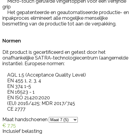
Micro-touch geruwde vingertoppen voor een verfijnde
grip
Het gepatenteerde en geautomatiseerde productie- en
inpakproces elimineert alle mogelijke menselijke
besmetting van de productie tot aan de verpakking.
Normen
Dit product is gecertificeerd en getest door het
onafhankelijke SATRA-technologiecentrum (aangemelde
instantie). Europese normen:
AQL 1,5 (Acceptance Quality Level)
EN 455 1, 2, 3, 4
EN 374 1-5
EN 16523 - 1
EN ISO 21420:2020
(EU) 2016/425; MDR 2017/745
CE 2777
Maat handschoenen
€ 7,75
Inclusief belasting