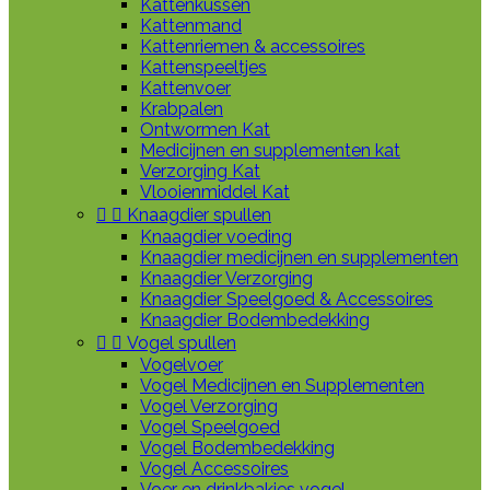
Kattenkussen
Kattenmand
Kattenriemen & accessoires
Kattenspeeltjes
Kattenvoer
Krabpalen
Ontwormen Kat
Medicijnen en supplementen kat
Verzorging Kat
Vlooienmiddel Kat


Knaagdier spullen
Knaagdier voeding
Knaagdier medicijnen en supplementen
Knaagdier Verzorging
Knaagdier Speelgoed & Accessoires
Knaagdier Bodembedekking


Vogel spullen
Vogelvoer
Vogel Medicijnen en Supplementen
Vogel Verzorging
Vogel Speelgoed
Vogel Bodembedekking
Vogel Accessoires
Voer en drinkbakjes vogel