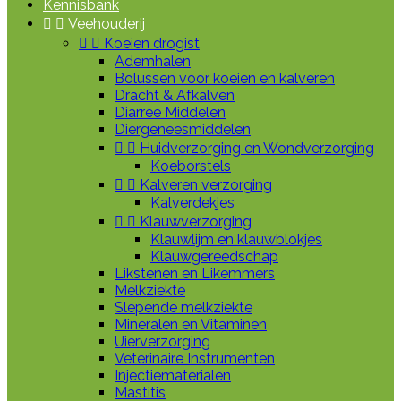
Kennisbank


Veehouderij


Koeien drogist
Ademhalen
Bolussen voor koeien en kalveren
Dracht & Afkalven
Diarree Middelen
Diergeneesmiddelen


Huidverzorging en Wondverzorging
Koeborstels


Kalveren verzorging
Kalverdekjes


Klauwverzorging
Klauwlijm en klauwblokjes
Klauwgereedschap
Likstenen en Likemmers
Melkziekte
Slepende melkziekte
Mineralen en Vitaminen
Uierverzorging
Veterinaire Instrumenten
Injectiematerialen
Mastitis