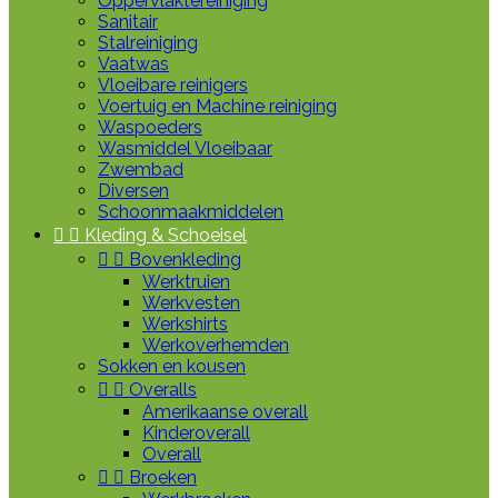
Oppervlaktereiniging
Sanitair
Stalreiniging
Vaatwas
Vloeibare reinigers
Voertuig en Machine reiniging
Waspoeders
Wasmiddel Vloeibaar
Zwembad
Diversen
Schoonmaakmiddelen


Kleding & Schoeisel


Bovenkleding
Werktruien
Werkvesten
Werkshirts
Werkoverhemden
Sokken en kousen


Overalls
Amerikaanse overall
Kinderoverall
Overall


Broeken