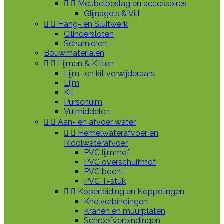


Meubelbeslag en accessoires
Glijnagels & Vilt


Hang- en Sluitwerk
Cilindersloten
Scharnieren
Bouwmaterialen


Lijmen & Kitten
Lijm- en kit verwijderaars
Lijm
Kit
Purschuim
Vulmiddelen


Aan- en afvoer water


Hemelwaterafvoer en
Rioolwaterafvoer
PVC lijmmof
PVC overschuifmof
PVC bocht
PVC T-stuk


Koperleiding en Koppelingen
Knelverbindingen
Kranen en muurplaten
Schroefverbindingen