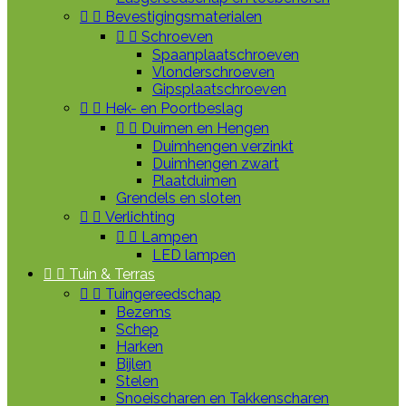


Bevestigingsmaterialen


Schroeven
Spaanplaatschroeven
Vlonderschroeven
Gipsplaatschroeven


Hek- en Poortbeslag


Duimen en Hengen
Duimhengen verzinkt
Duimhengen zwart
Plaatduimen
Grendels en sloten


Verlichting


Lampen
LED lampen


Tuin & Terras


Tuingereedschap
Bezems
Schep
Harken
Bijlen
Stelen
Snoeischaren en Takkenscharen