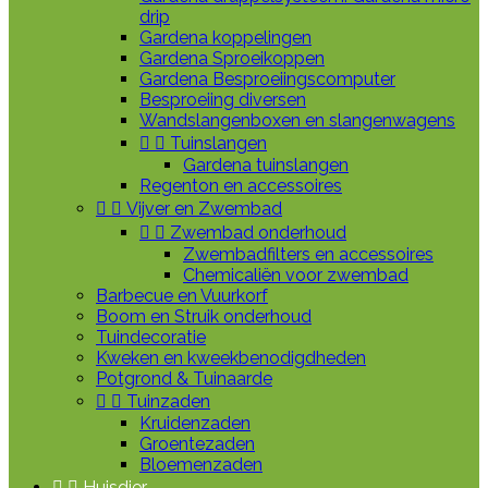
drip
Gardena koppelingen
Gardena Sproeikoppen
Gardena Besproeiingscomputer
Besproeiing diversen
Wandslangenboxen en slangenwagens


Tuinslangen
Gardena tuinslangen
Regenton en accessoires


Vijver en Zwembad


Zwembad onderhoud
Zwembadfilters en accessoires
Chemicaliën voor zwembad
Barbecue en Vuurkorf
Boom en Struik onderhoud
Tuindecoratie
Kweken en kweekbenodigdheden
Potgrond & Tuinaarde


Tuinzaden
Kruidenzaden
Groentezaden
Bloemenzaden


Huisdier