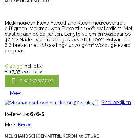
MELKMOUWEN FLEXO
Melkmouwen Flexo Flexothane Kleen mouwovertrek
olijf groen. Melkmouwen Flexo zijn 100% waterdicht. Met
elastiek aan beide kanten. Lengte 50 cm en wasbaar op
40 °C• Naden waterdicht getapedStof: 100% Polyamide
6.6 breisel met PU coating/ ± 170 g/m² Wordt geleverd
per paar.
€ 20,99
incl. btw
€ 17,35
excl. btw

In winkelwagen
Meer

Snel bekijken
Referentie:
676-S
Merk:
Keron
MELKHANDSCHOEN NITRIL KERON 50 STUKS