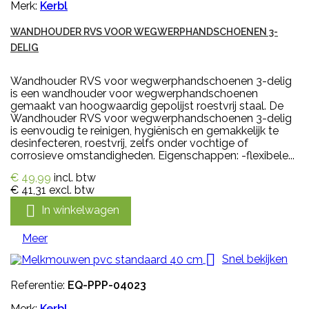
Merk:
Kerbl
WANDHOUDER RVS VOOR WEGWERPHANDSCHOENEN 3-
DELIG
Wandhouder RVS voor wegwerphandschoenen 3-delig
is een wandhouder voor wegwerphandschoenen
gemaakt van hoogwaardig gepolijst roestvrij staal. De
Wandhouder RVS voor wegwerphandschoenen 3-delig
is eenvoudig te reinigen, hygiënisch en gemakkelijk te
desinfecteren, roestvrij, zelfs onder vochtige of
corrosieve omstandigheden. Eigenschappen: -flexibele...
€ 49,99
incl. btw
€ 41,31
excl. btw

In winkelwagen
Meer

Snel bekijken
Referentie:
EQ-PPP-04023
Merk:
Kerbl