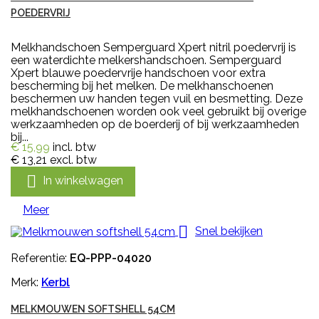
POEDERVRIJ
Melkhandschoen Semperguard Xpert nitril poedervrij is
een waterdichte melkershandschoen. Semperguard
Xpert blauwe poedervrije handschoen voor extra
bescherming bij het melken. De melkhanschoenen
beschermen uw handen tegen vuil en besmetting. Deze
melkhandschoenen worden ook veel gebruikt bij overige
werkzaamheden op de boerderij of bij werkzaamheden
bij...
€ 15,99
incl. btw
€ 13,21
excl. btw

In winkelwagen
Meer

Snel bekijken
Referentie:
EQ-PPP-04020
Merk:
Kerbl
MELKMOUWEN SOFTSHELL 54CM