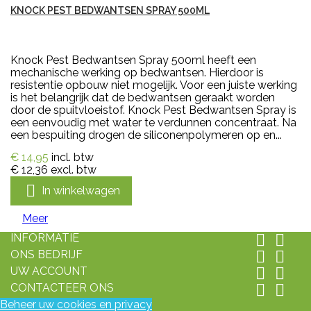
KNOCK PEST BEDWANTSEN SPRAY 500ML
Knock Pest Bedwantsen Spray 500ml heeft een
mechanische werking op bedwantsen. Hierdoor is
resistentie opbouw niet mogelijk. Voor een juiste werking
is het belangrijk dat de bedwantsen geraakt worden
door de spuitvloeistof. Knock Pest Bedwantsen Spray is
een eenvoudig met water te verdunnen concentraat. Na
een bespuiting drogen de siliconenpolymeren op en...
€ 14,95
incl. btw
€ 12,36
excl. btw

In winkelwagen
Meer
INFORMATIE


ONS BEDRIJF


UW ACCOUNT


CONTACTEER ONS


Beheer uw cookies en privacy