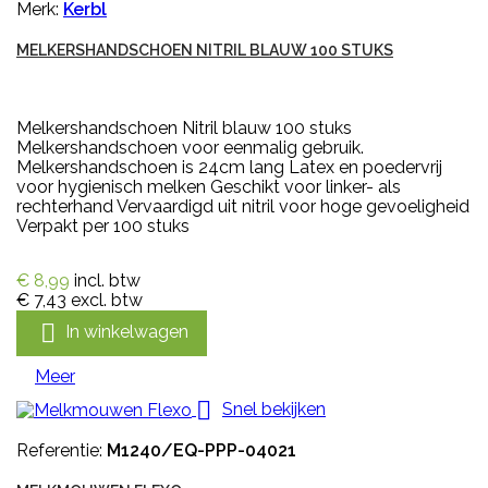
Merk:
Kerbl
MELKERSHANDSCHOEN NITRIL BLAUW 100 STUKS
Melkershandschoen Nitril blauw 100 stuks
Melkershandschoen voor eenmalig gebruik.
Melkershandschoen is 24cm lang Latex en poedervrij
voor hygienisch melken Geschikt voor linker- als
rechterhand Vervaardigd uit nitril voor hoge gevoeligheid
Verpakt per 100 stuks
€ 8,99
incl. btw
€ 7,43
excl. btw

In winkelwagen
Meer

Snel bekijken
Referentie:
M1240/EQ-PPP-04021