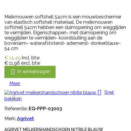
Melkmouwen softshell 54cm is een mouwbeschermer
van elastisch softshell materiaal. De melkmouwen
softshell 54cm hebben een duimopening om wegglijden
te vermijden. Eigenschappen- met duimopening om
wegglijden te vermijden- koordsluiting aan de
bovenarm- waterafstotend- ademend- donkerblauw-
54 cm
€ 14,49
incl. btw
€ 11,98
excl. btw

In winkelwagen
Meer

Snel
bekijken
Referentie:
EQ-PPP-03003
Merk:
Agrivet
AGRIVET MELKERSHANDSCHOEN NITRILE BLAUW