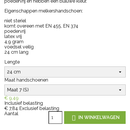
poedervrij en hebben een blauwe kleur.
Eigenschappen melkershandschoen:
niet steriel
komt overeen met EN 455, EN 374
poedervrij
latex vrij
4,9 gram
voedsel veilig
24 cm lang
Lengte
Maat handschoenen
€ 9,49
Inclusief belasting
€ 7,84
Exclusief belasting
Aantal

IN WINKELWAGEN