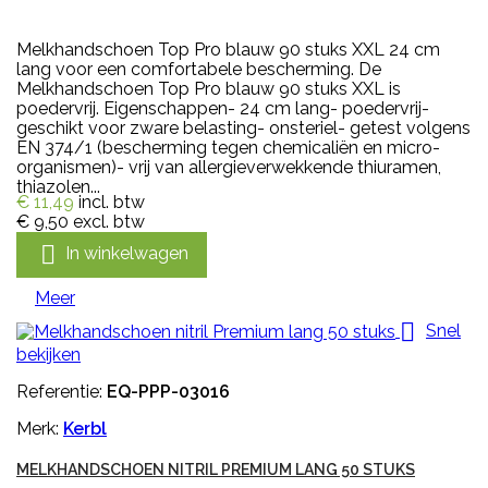
Melkhandschoen Top Pro blauw 90 stuks XXL 24 cm
lang voor een comfortabele bescherming. De
Melkhandschoen Top Pro blauw 90 stuks XXL is
poedervrij. Eigenschappen- 24 cm lang- poedervrij-
geschikt voor zware belasting- onsteriel- getest volgens
EN 374/1 (bescherming tegen chemicaliën en micro-
organismen)- vrij van allergieverwekkende thiuramen,
thiazolen...
€ 11,49
incl. btw
€ 9,50
excl. btw

In winkelwagen
Meer

Snel
bekijken
Referentie:
EQ-PPP-03016
Merk:
Kerbl
MELKHANDSCHOEN NITRIL PREMIUM LANG 50 STUKS