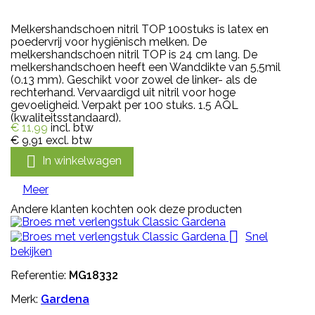
Melkershandschoen nitril TOP 100stuks is latex en
poedervrij voor hygiënisch melken. De
melkershandschoen nitril TOP is 24 cm lang. De
melkershandschoen heeft een Wanddikte van 5,5mil
(0.13 mm). Geschikt voor zowel de linker- als de
rechterhand. Vervaardigd uit nitril voor hoge
gevoeligheid. Verpakt per 100 stuks. 1.5 AQL
(kwaliteitsstandaard).
€ 11,99
incl. btw
€ 9,91
excl. btw

In winkelwagen
Meer
Andere klanten kochten ook deze producten

Snel
bekijken
Referentie:
MG18332
Merk:
Gardena