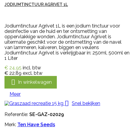
JODIUMTINCTUUR AGRIVET 1L
Jodiumtinctuur Agrivet 1L is een jodium tinctuur voor
desinfectie van de huid en ter ontsmetting van
oppervlakkige wonden. Jodiumtinctuur Agrivet is
uitermate geschikt voor de ontsmetting van de navel
van lammeren, kalveren, biggen en veulens
Jodiumtinctuur Agrivet is verkrijgbaar in: 250ml, 500ml en
1 Liter
€ 24,95
incl. btw
€ 22,89
excl. btw

In winkelwagen
Meer

Snel bekijken
Referentie:
SE-GAZ-02029
Merk:
Ten Have Seeds