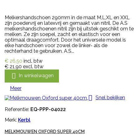
Melkershandschoen 290mm in de maat M,L,XL en XXL
zijn poedervrij en latexvrij en gemaakt van nitril. De A.S
melkershandschoenen nitril zijn bij uitstek geschikt om te
melken. Ze zijn soepel, zacht en elastisch voor een
optimaal draagcomfort. Door het universele model is
elke handschoen voor zowel de linker- als de
rechterhand te gebruiken. A.S...
€ 26,50
incl. btw
€ 21,90
excl. btw

In winkelwagen
Meer

Snel bekijken
Referentie:
EQ-PPP-04022
Merk:
Kerbl
MELKMOUWEN OXFORD SUPER 40CM