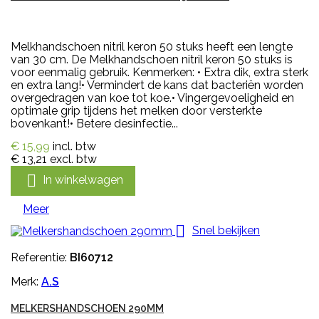
Melkhandschoen nitril keron 50 stuks heeft een lengte
van 30 cm. De Melkhandschoen nitril keron 50 stuks is
voor eenmalig gebruik. Kenmerken: • Extra dik, extra sterk
en extra lang!• Vermindert de kans dat bacteriën worden
overgedragen van koe tot koe.• Vingergevoeligheid en
optimale grip tijdens het melken door versterkte
bovenkant!• Betere desinfectie...
€ 15,99
incl. btw
€ 13,21
excl. btw

In winkelwagen
Meer

Snel bekijken
Referentie:
BI60712
Merk:
A.S
MELKERSHANDSCHOEN 290MM