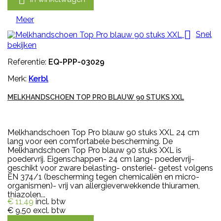
Meer

Snel
bekijken
Referentie:
EQ-PPP-03029
Merk:
Kerbl
MELKHANDSCHOEN TOP PRO BLAUW 90 STUKS XXL
Melkhandschoen Top Pro blauw 90 stuks XXL 24 cm
lang voor een comfortabele bescherming. De
Melkhandschoen Top Pro blauw 90 stuks XXL is
poedervrij. Eigenschappen- 24 cm lang- poedervrij-
geschikt voor zware belasting- onsteriel- getest volgens
EN 374/1 (bescherming tegen chemicaliën en micro-
organismen)- vrij van allergieverwekkende thiuramen,
thiazolen...
€ 11,49
incl. btw
€ 9,50
excl. btw