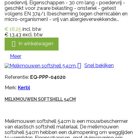
poedervrij. Eigenschappen - 30 cm lang - poedervrij -
geschikt voor zware belasting - onsteriel - getest
volgens EN 374/1 (bescherming tegen chemicaliën en
micro-organismen) - vrij van allergieverwekkende...
€ 16,25
incl. btw
€ 13,43
excl. btw

In winkelwagen
Meer

Snel bekijken
Referentie:
EQ-PPP-04020
Merk:
Kerbl
MELKMOUWEN SOFTSHELL 54CM
Melkmouwen softshell 54cm is een mouwbeschermer
van elastisch softshell materiaal. De melkmouwen
softshell 54cm hebben een duimopening om wegglijden
te vermijden. Eigenschappen- met duimopening om