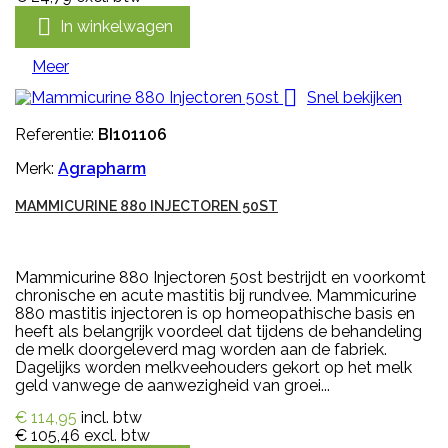

In winkelwagen
Meer

Snel bekijken
Referentie:
BI101106
Merk:
Agrapharm
MAMMICURINE 880 INJECTOREN 50ST
Mammicurine 880 Injectoren 50st bestrijdt en voorkomt
chronische en acute mastitis bij rundvee. Mammicurine
880 mastitis injectoren is op homeopathische basis en
heeft als belangrijk voordeel dat tijdens de behandeling
de melk doorgeleverd mag worden aan de fabriek.
Dagelijks worden melkveehouders gekort op het melk
geld vanwege de aanwezigheid van groei...
€ 114,95
incl. btw
€ 105,46
excl. btw