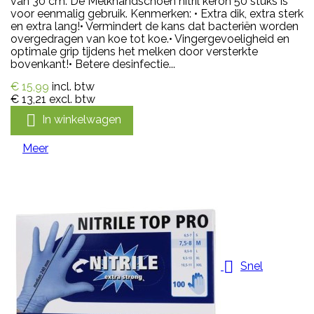
van 30 cm. De Melkhandschoen nitril keron 50 stuks is
voor eenmalig gebruik. Kenmerken: • Extra dik, extra sterk
en extra lang!• Vermindert de kans dat bacteriën worden
overgedragen van koe tot koe.• Vingergevoeligheid en
optimale grip tijdens het melken door versterkte
bovenkant!• Betere desinfectie...
€ 15,99
incl. btw
€ 13,21
excl. btw

In winkelwagen
Meer

Snel