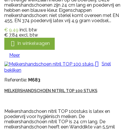
melkershandschoenen zijn 24 cm lang en poedervrij en
hebben een blauwe kleur. Eigenschappen
melkershandschoen: niet steriel komt overeen met EN
455, EN 374 poedervrij latex vrij 4,9 gram voedsel...
€ 9,49
incl. btw
€ 7,84
excl. btw

In winkelwagen
Meer

Snel
bekijken
Referentie:
M683
MELKERSHANDSCHOEN NITRIL TOP 100 STUKS
Melkershandschoen nitril TOP 100stuks is latex en
poedervrij voor hygiënisch melken. De
melkershandschoen nitril TOP is 24 cm lang. De
melkershandschoen heeft een Wanddikte van 5,5mil