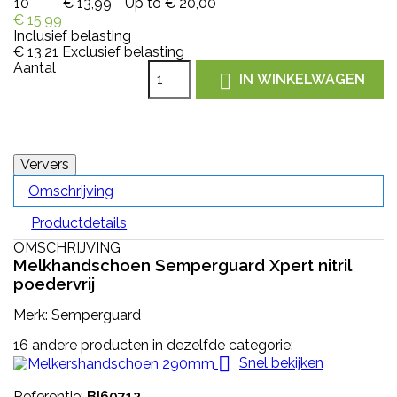
10
€ 13,99
Up to € 20,00
€ 15,99
Inclusief belasting
€ 13,21
Exclusief belasting
Aantal

IN WINKELWAGEN
Omschrijving
Productdetails
OMSCHRIJVING
Melkhandschoen Semperguard Xpert nitril
poedervrij
Merk: Semperguard
16 andere producten in dezelfde categorie:

Snel bekijken
Referentie:
BI60712