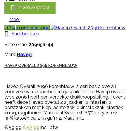

In winkelwagen
Meer
-10%
In prijs verlaagd

Snel bekijken
Referentie:
209656-44
Merk:
Havep
HAVEP OVERALL 2096 KORENBLAUW
Havep Overall 2096 korenblauw is een basic overall
voor vele werkzaamheden geschikt. Deze Havep overall
type 2096 heeft een verdekte drukknoopsluiting. Tevens
heeft deze Havep overall 2 zijzakken, 2 intasten, 2
borstzakken met klep, achterzak, duimstokzak, elastiek
in rug, rugplooien. Materiaal:Kwaliteit: 65% polyester/
35% katoen ca. 245 gr/m2. Maat 44...
€ 59,99
€ 53,99
incl. btw