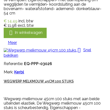
wegglijden te vermijden- koordsluiting aan de
bovenarm- waterafstotend- ademend- donkerblauw-
54 cm
€ 14,49
incl. btw
€ 11,98
excl. btw

In winkelwagen
Meer

Snel
bekijken
Referentie:
EQ-PPP-03026
Merk:
Kerbl
WEGWERP MELKMOUW 45CM 100 STUKS
Wegwerp melkmouw 45cm 100 stuks met aan beide
uiteinden elastiek. De Wegwerp melkmouw 45cm 100
stuks is scheurbestendig. Eigenschappen -