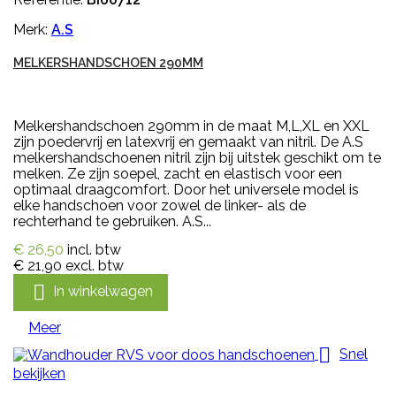
Merk:
A.S
MELKERSHANDSCHOEN 290MM
Melkershandschoen 290mm in de maat M,L,XL en XXL
zijn poedervrij en latexvrij en gemaakt van nitril. De A.S
melkershandschoenen nitril zijn bij uitstek geschikt om te
melken. Ze zijn soepel, zacht en elastisch voor een
optimaal draagcomfort. Door het universele model is
elke handschoen voor zowel de linker- als de
rechterhand te gebruiken. A.S...
€ 26,50
incl. btw
€ 21,90
excl. btw

In winkelwagen
Meer

Snel
bekijken