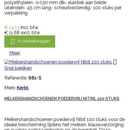
polyethyleen- 0.030 mm dik- elastiek aan beide
uiteinden- 45 cm lang- scheurbestendig- 100 stuks per
verpakking
€ 14,13
incl. btw
€ 11,68
excl. btw

In winkelwagen
Meer

Snel bekijken
Referentie:
681-S
Merk:
Kerbl
MELKERSHANDSCHOENEN POEDERVRIJ NITRIL 100 STUKS
Melkershandschoenen poedervrij Nitril 100 stuks voor de
ideale bescherming tijdens het melken, klauwverzorging
en overige werkzaamheden op de boerderij. Deze