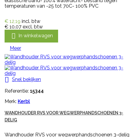
elastische band- 100% waterdicht- bestand tegen
temperaturen van -25 tot 70C- 100% PVC
€ 12,19
incl. btw
€ 10,07
excl. btw

In winkelwagen
Meer

Snel bekijken
Referentie:
15344
Merk:
Kerbl
WANDHOUDER RVS VOOR WEGWERPHANDSCHOENEN 3-
DELIG
Wandhouder RVS voor wegwerphandschoenen 3-delig