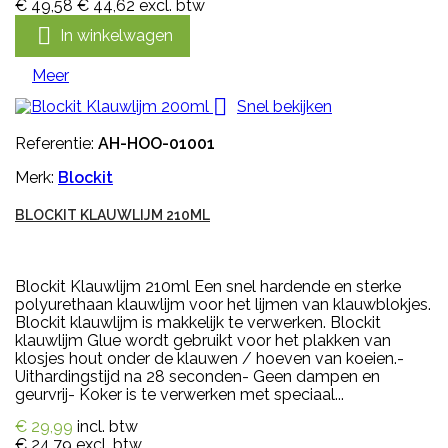
€ 49,58
€ 44,62
excl. btw

In winkelwagen
Meer

Snel bekijken
Referentie:
AH-HOO-01001
Merk:
Blockit
BLOCKIT KLAUWLIJM 210ML
Blockit Klauwlijm 210ml Een snel hardende en sterke
polyurethaan klauwlijm voor het lijmen van klauwblokjes.
Blockit klauwlijm is makkelijk te verwerken. Blockit
klauwlijm Glue wordt gebruikt voor het plakken van
klosjes hout onder de klauwen / hoeven van koeien.-
Uithardingstijd na 28 seconden- Geen dampen en
geurvrij- Koker is te verwerken met speciaal...
€ 29,99
incl. btw
€ 24,79
excl. btw