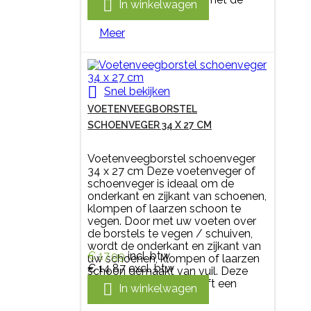

In winkelwagen
mat...
Meer

Snel bekijken
VOETENVEEGBORSTEL
SCHOENVEGER 34 X 27 CM
Voetenveegborstel schoenveger
34 x 27 cm Deze voetenveger of
schoenveger is ideaal om de
onderkant en zijkant van schoenen,
klompen of laarzen schoon te
vegen. Door met uw voeten over
de borstels te vegen / schuiven,
wordt de onderkant en zijkant van
€ 17,99
incl. btw
uw schoenen, klompen of laarzen
€ 14,87
excl. btw
schoon gemaakt van vuil. Deze
voetenveegborstel heeft een

In winkelwagen
houten frame en...