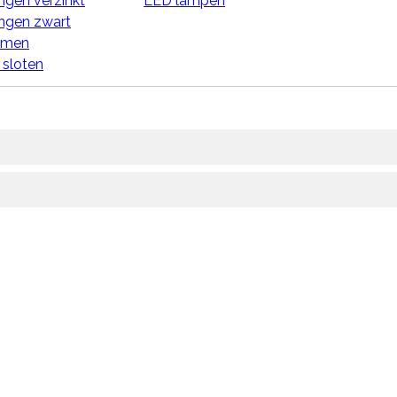
gen verzinkt
LED lampen
ngen zwart
imen
 sloten