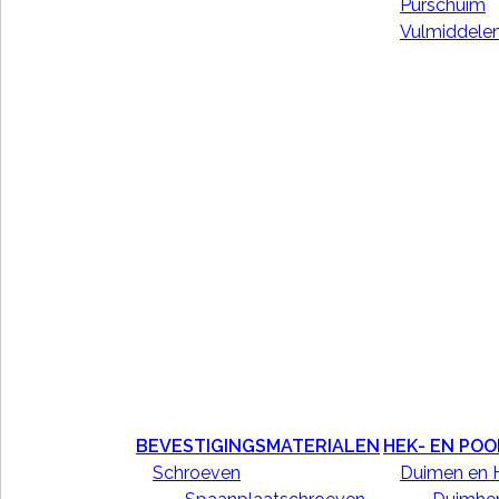
Purschuim
Vulmiddele
OMSCHRIJVING
BEVESTIGINGSMATERIALEN
HEK- EN PO
Tricel zilversoda fijn 1 kg
Schroeven
Duimen en 
Merk:Tricel