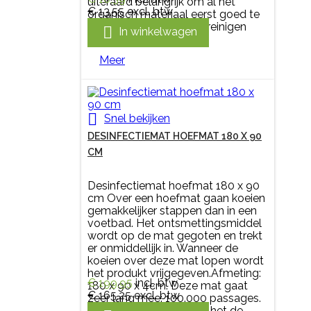
uiteraard belangrijk om al het
€ 13,55
excl. btw
organisch materiaal eerst goed te
verwijderen en goed te reinigen

In winkelwagen
alvorens te...
Meer

Snel bekijken
DESINFECTIEMAT HOEFMAT 180 X 90
CM
Desinfectiemat hoefmat 180 x 90
cm Over een hoefmat gaan koeien
gemakkelijker stappen dan in een
voetbad. Het ontsmettingsmiddel
wordt op de mat gegoten en trekt
er onmiddellijk in. Wanneer de
koeien over deze mat lopen wordt
het produkt vrijgegeven.Afmeting:
€ 199,95
incl. btw
180 x 90 x 4cm. Deze mat gaat
€ 165,25
excl. btw
zeer lang mee: 100.000 passages.
Om te reinigen volstaat het de