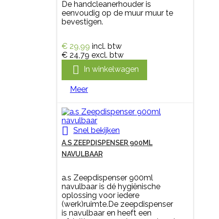
De handcleanerhouder is
eenvoudig op de muur muur te
bevestigen.
€ 29,99
incl. btw
€ 24,79
excl. btw

In winkelwagen
Meer

Snel bekijken
A.S ZEEPDISPENSER 900ML
NAVULBAAR
a.s Zeepdispenser 900ml
navulbaar is dé hygiënische
oplossing voor iedere
(werk)ruimte.De zeepdispenser
is navulbaar en heeft een