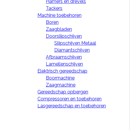
Hamers en drevels
 is van nature krachtig.
Tackers
Machine toebehoren
 ontkalt, ontvet, ontstopt en ontvet.
Boren
 is geschikt voor vele huishoudelijke
Zaagbladen
Doorslijpschijven
Slijpschijven Metaal
Diamantschijven
Afbraamschijven
Lamellenschijven
Elektrisch gereedschap
Boormachine

IN WINKELWAGEN
Zaagmachine
Gereedschap opbergen
Compressoren en toebehoren
Lasgereedschap en toebehoren