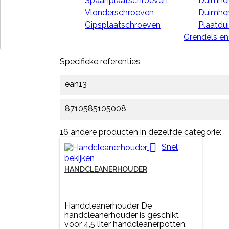
Spaanplaatschroeven
Duimhen
Vlonderschroeven
Duimhe
PRODUCTDETAILS
Gipsplaatschroeven
Plaatdu
Grendels en
Referentie
M10500
Specifieke referenties
ean13
8710585105008
16 andere producten in dezelfde categorie:

Snel
bekijken
HANDCLEANERHOUDER
Handcleanerhouder De
handcleanerhouder is geschikt
voor 4,5 liter handcleanerpotten.