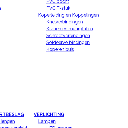
PVC bocht
De Tricel zilversoda fijn 1 kg
n
PVC T-stuk
Koperleiding en Koppelingen
De Tricel zilversoda fijn 1 kg
Knelverbindingen
De Tricel zilversoda fijn 1 kg
Kranen en muurplaten
doeleinden.
Schroefverbindingen
Huishoudartikelen
Soldeerverbindingen
Koperen buis
€ 1,89
Inclusief belasting
€ 1,56
Exclusief belasting
Aantal
ORTBESLAG
VERLICHTING
Hengen
Lampen