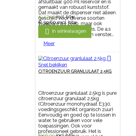
afsluitbaar, 900 ml reservoir en is
gemaakt van robuust kunststof.
Dat maakt de dispenser niet alleen
€ 47,92
incl. btw
geschikt voor diverse soorten
€ 39,60
excl. btw
vloeibare a.s zeep, maar ook
desinfectanten en lotions. De a.s

In winkelwagen
zeepdispenser heeft een venster...
Meer

Snel bekijken
CITROENZUUR GRANLULAAT 2.5KG
Citroenzuur granlulaat 2.5kg is pure
citroenzuur granulaat 2.5kg
(Citroenzuur monohydraat E330,
voedingsgeschikt organisch zuur)
Eenvoudig en goed op te lossen in
water, te gebruiken voor vele
toepassingen. Ook voor
professioneel gebruik. Het is
€ 16,39
incl. btw