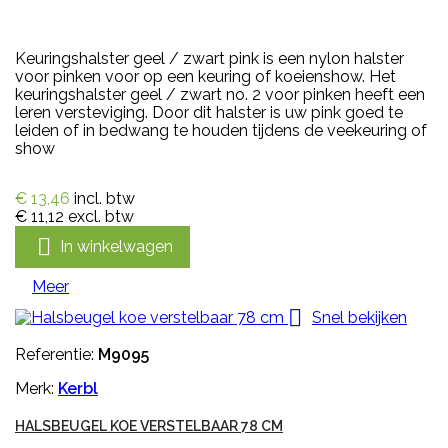
Keuringshalster geel / zwart pink is een nylon halster
voor pinken voor op een keuring of koeienshow. Het
keuringshalster geel / zwart no. 2 voor pinken heeft een
leren versteviging. Door dit halster is uw pink goed te
leiden of in bedwang te houden tijdens de veekeuring of
show
€ 13,46
incl. btw
€ 11,12
excl. btw

In winkelwagen
Meer

Snel bekijken
Referentie:
M9095
Merk:
Kerbl
HALSBEUGEL KOE VERSTELBAAR 78 CM