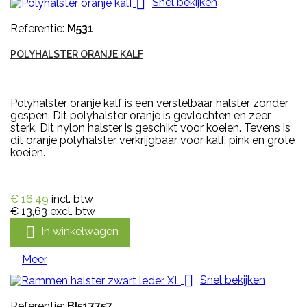

Snel bekijken
Referentie:
M531
POLYHALSTER ORANJE KALF
Polyhalster oranje kalf is een verstelbaar halster zonder
gespen. Dit polyhalster oranje is gevlochten en zeer
sterk. Dit nylon halster is geschikt voor koeien. Tevens is
dit oranje polyhalster verkrijgbaar voor kalf, pink en grote
koeien.
€ 16,49
incl. btw
€ 13,63
excl. btw

In winkelwagen
Meer

Snel bekijken
Referentie:
BI517757