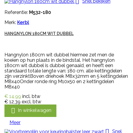

Snel bekijken
Referentie:
M532-180
Merk:
Kerbl
HANGNYLON 180CM WIT DUBBEL
Hangnylon 180cm wit dubbel hiermee zet men de
koeien op hun plaats in de bindstal. Het hangnylon
180cm wit dubbel is dubbel genaaid, en heeft een
standaard totale lengte van: 180 cm. alle kettingdelen
zijn verzinktBoven driehoek M8x32mm en 5 kettingdelen
M8x40Onder ronde ring M10x50 en 2 kettingdelen
M8x40
€ 14,99
incl. btw
€ 12,39
excl. btw

In winkelwagen
Meer

Snel