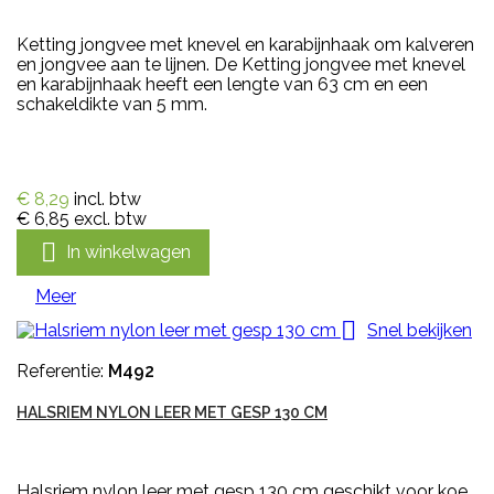
Ketting jongvee met knevel en karabijnhaak om kalveren
en jongvee aan te lijnen. De Ketting jongvee met knevel
en karabijnhaak heeft een lengte van 63 cm en een
schakeldikte van 5 mm.
€ 8,29
incl. btw
€ 6,85
excl. btw

In winkelwagen
Meer

Snel bekijken
Referentie:
M492
HALSRIEM NYLON LEER MET GESP 130 CM
Halsriem nylon leer met gesp 130 cm geschikt voor koe,