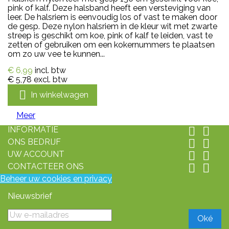
pink of kalf. Deze halsband heeft een versteviging van
leer. De halsriem is eenvoudig los of vast te maken door
de gesp. Deze nylon halsriem in de kleur wit met zwarte
streep is geschikt om koe, pink of kalf te leiden, vast te
zetten of gebruiken om een kokernummers te plaatsen
om zo uw vee te kunnen...
€ 6,99
incl. btw
€ 5,78
excl. btw

In winkelwagen
Meer
INFORMATIE


ONS BEDRIJF


UW ACCOUNT


CONTACTEER ONS


Beheer uw cookies en privacy
Nieuwsbrief