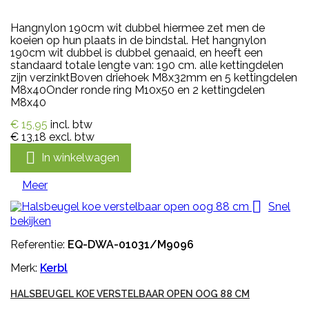
Hangnylon 190cm wit dubbel hiermee zet men de
koeien op hun plaats in de bindstal. Het hangnylon
190cm wit dubbel is dubbel genaaid, en heeft een
standaard totale lengte van: 190 cm. alle kettingdelen
zijn verzinktBoven driehoek M8x32mm en 5 kettingdelen
M8x40Onder ronde ring M10x50 en 2 kettingdelen
M8x40
€ 15,95
incl. btw
€ 13,18
excl. btw

In winkelwagen
Meer

Snel
bekijken
Referentie:
EQ-DWA-01031/M9096
Merk:
Kerbl
HALSBEUGEL KOE VERSTELBAAR OPEN OOG 88 CM