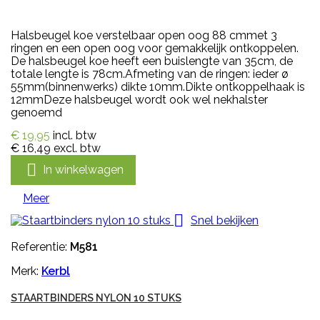
Halsbeugel koe verstelbaar open oog 88 cmmet 3
ringen en een open oog voor gemakkelijk ontkoppelen.
De halsbeugel koe heeft een buislengte van 35cm, de
totale lengte is 78cm.Afmeting van de ringen: ieder ø
55mm(binnenwerks) dikte 10mm.Dikte ontkoppelhaak is
12mmDeze halsbeugel wordt ook wel nekhalster
genoemd
€ 19,95
incl. btw
€ 16,49
excl. btw

In winkelwagen
Meer

Snel bekijken
Referentie:
M581
Merk:
Kerbl
STAARTBINDERS NYLON 10 STUKS