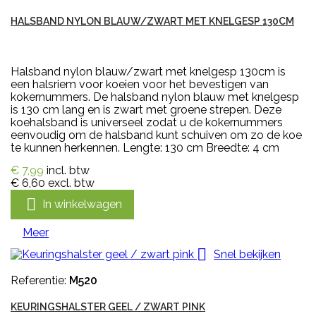
HALSBAND NYLON BLAUW/ZWART MET KNELGESP 130CM
Halsband nylon blauw/zwart met knelgesp 130cm is
een halsriem voor koeien voor het bevestigen van
kokernummers. De halsband nylon blauw met knelgesp
is 130 cm lang en is zwart met groene strepen. Deze
koehalsband is universeel zodat u de kokernummers
eenvoudig om de halsband kunt schuiven om zo de koe
te kunnen herkennen. Lengte: 130 cm Breedte: 4 cm
€ 7,99
incl. btw
€ 6,60
excl. btw

In winkelwagen
Meer

Snel bekijken
Referentie:
M520
KEURINGSHALSTER GEEL / ZWART PINK