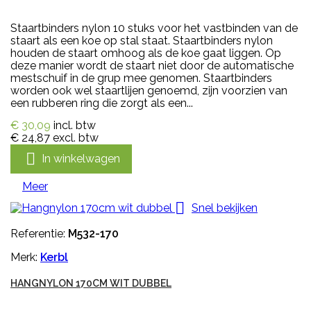
Staartbinders nylon 10 stuks voor het vastbinden van de
staart als een koe op stal staat. Staartbinders nylon
houden de staart omhoog als de koe gaat liggen. Op
deze manier wordt de staart niet door de automatische
mestschuif in de grup mee genomen. Staartbinders
worden ook wel staartlijen genoemd, zijn voorzien van
een rubberen ring die zorgt als een...
€ 30,09
incl. btw
€ 24,87
excl. btw

In winkelwagen
Meer

Snel bekijken
Referentie:
M532-170
Merk:
Kerbl
HANGNYLON 170CM WIT DUBBEL