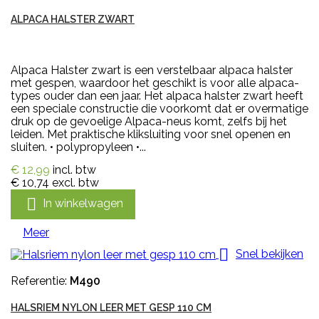
ALPACA HALSTER ZWART
Alpaca Halster zwart is een verstelbaar alpaca halster
met gespen, waardoor het geschikt is voor alle alpaca-
types ouder dan een jaar. Het alpaca halster zwart heeft
een speciale constructie die voorkomt dat er overmatige
druk op de gevoelige Alpaca-neus komt, zelfs bij het
leiden. Met praktische kliksluiting voor snel openen en
sluiten. • polypropyleen •...
€ 12,99
incl. btw
€ 10,74
excl. btw

In winkelwagen
Meer

Snel bekijken
Referentie:
M490
HALSRIEM NYLON LEER MET GESP 110 CM