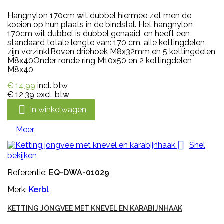
Hangnylon 170cm wit dubbel hiermee zet men de
koeien op hun plaats in de bindstal. Het hangnylon
170cm wit dubbel is dubbel genaaid, en heeft een
standaard totale lengte van: 170 cm. alle kettingdelen
zijn verzinktBoven driehoek M8x32mm en 5 kettingdelen
M8x40Onder ronde ring M10x50 en 2 kettingdelen
M8x40
€ 14,99
incl. btw
€ 12,39
excl. btw

In winkelwagen
Meer

Snel
bekijken
Referentie:
EQ-DWA-01029
Merk:
Kerbl
KETTING JONGVEE MET KNEVEL EN KARABIJNHAAK