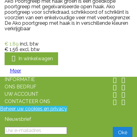
Ako Poortgreep met haak groen is een goedkope
poortgreep met gegelvaniseerde open haak. Ako
poortgreep voor schrikdraad, schrikkoord of schriklint is
voorzien van een enkelvoudige veer met veerbegrenzer.
De Ako poortgreep met haak is in verschillende kleuren
verkrijgbaar
€ 1,89
incl. btw
€ 1,56
excl. btw

In winkelwagen
Meer
INFORMATIE


ONS BEDRIJF


UW ACCOUNT


CONTACTEER ONS


Beheer uw cookies en privacy
Nieuwsbrief