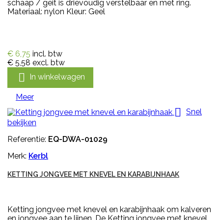
schaap / geit is drievoudig verstelbaar en met ring.
Materiaal: nylon Kleur: Geel
€ 6,75
incl. btw
€ 5,58
excl. btw

In winkelwagen
Meer

Snel
bekijken
Referentie:
EQ-DWA-01029
Merk:
Kerbl
KETTING JONGVEE MET KNEVEL EN KARABIJNHAAK
Ketting jongvee met knevel en karabijnhaak om kalveren
en jongvee aan te lijnen. De Ketting jongvee met knevel