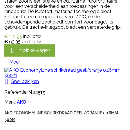
stalen zool is een sterke en duurzame Purofort+ laars
voor een verscheidenheid aan toepassingen in de
landbouw. De Purofort materiaaltechnologie biedt
isolatie tot een temperatuur van -20°C, en de
schokdempende zool biedt comfort voor dagelijks
gebruik. De tractie-inlegzool biedt een verbeterde grip....
€ 112,95
incl. btw
€ 93,35
excl. btw

In winkelwagen
Meer

Snel bekijken
Referentie:
M44519
Merk:
AKO
AKO ECONOMYLINE SCHRIKDRAAD GEEL/ORANJE 0.16MM
500M