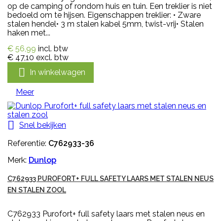
op de camping of rondom huis en tuin. Een treklier is niet
bedoeld om te hijsen. Eigenschappen treklier: • Zware
stalen hendel• 3 m stalen kabel 5mm, twist-vrij• Stalen
haken met...
€ 56,99
incl. btw
€ 47,10
excl. btw

In winkelwagen
Meer

Snel bekijken
Referentie:
C762933-36
Merk:
Dunlop
C762933 PUROFORT+ FULL SAFETY LAARS MET STALEN NEUS
EN STALEN ZOOL
C762933 Purofort+ full safety laars met stalen neus en