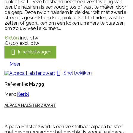
pink of kalf. Deze halsband heeft een versteviging van
leer. De halsriem is eenvoudig los of vast te maken door
de gesp. Deze nylon halsriem in de kleur wit met zwarte
streep is geschikt om koe, pink of kalf te leiden, vast te
zetten of gebruiken om een kokernummers te plaatsen
om zo uw vee te kunnen...
€ 6,09
incl. btw
€ 5,03
excl. btw

In winkelwagen
Meer

Snel bekijken
Referentie:
M2799
Merk:
Kerbl
ALPACA HALSTER ZWART
Alpaca Halster zwart is een verstelbaar alpaca halster
met gespen, waardoor het geschikt is voor alle alpaca-