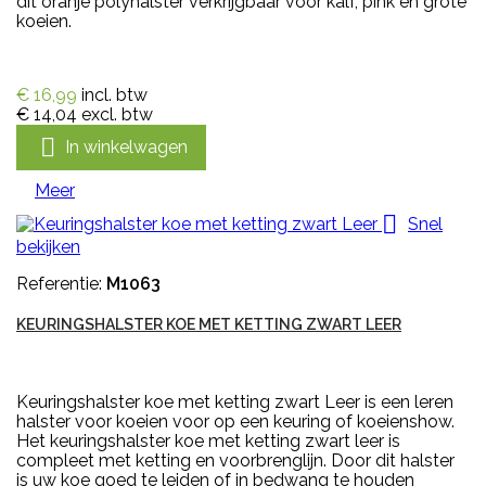
dit oranje polyhalster verkrijgbaar voor kalf, pink en grote
koeien.
€ 16,99
incl. btw
€ 14,04
excl. btw

In winkelwagen
Meer

Snel
bekijken
Referentie:
M1063
KEURINGSHALSTER KOE MET KETTING ZWART LEER
Keuringshalster koe met ketting zwart Leer is een leren
halster voor koeien voor op een keuring of koeienshow.
Het keuringshalster koe met ketting zwart leer is
compleet met ketting en voorbrenglijn. Door dit halster
is uw koe goed te leiden of in bedwang te houden