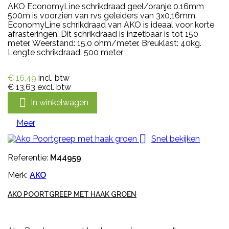
AKO EconomyLine schrikdraad geel/oranje 0.16mm
500m is voorzien van rvs geleiders van 3x0,16mm.
EconomyLine schrikdraad van AKO is ideaal voor korte
afrasteringen. Dit schrikdraad is inzetbaar is tot 150
meter. Weerstand: 15.0 ohm/meter. Breuklast: 40kg.
Lengte schrikdraad: 500 meter
€ 16,49
incl. btw
€ 13,63
excl. btw

In winkelwagen
Meer

Snel bekijken
Referentie:
M44959
Merk:
AKO
AKO POORTGREEP MET HAAK GROEN