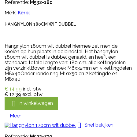
Referentie:
M532-180
Merk:
Kerbl
HANGNYLON 180CM WIT DUBBEL
Hangnylon 180cm wit dubbel hiermee zet men de
koeien op hun plaats in de bindstal. Het hangnylon
180cm wit dubbel is dubbel genaaid, en heeft een
standaard totale lengte van: 180 cm. alle kettingdelen
zijn verzinktBoven driehoek M8x32mm en 5 kettingdelen
M8x40Onder ronde ring M10x50 en 2 kettingdelen
M8x40
€ 14,99
incl. btw
€ 12,39
excl. btw

In winkelwagen
Meer

Snel bekijken
Referentie:
M532-170