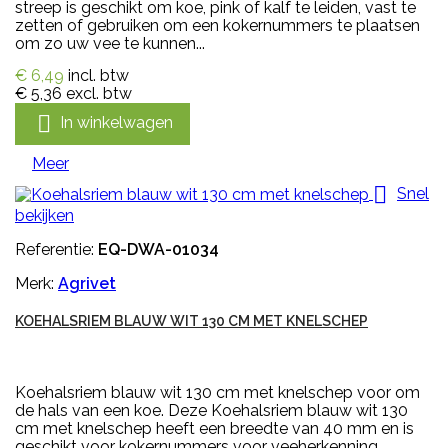
streep is geschikt om koe, pink of kalf te leiden, vast te
zetten of gebruiken om een kokernummers te plaatsen
om zo uw vee te kunnen...
€ 6,49
incl. btw
€ 5,36
excl. btw

In winkelwagen
Meer

Snel
bekijken
Referentie:
EQ-DWA-01034
Merk:
Agrivet
KOEHALSRIEM BLAUW WIT 130 CM MET KNELSCHEP
Koehalsriem blauw wit 130 cm met knelschep voor om
de hals van een koe. Deze Koehalsriem blauw wit 130
cm met knelschep heeft een breedte van 40 mm en is
geschikt voor kokernummers voor veeherkenning.