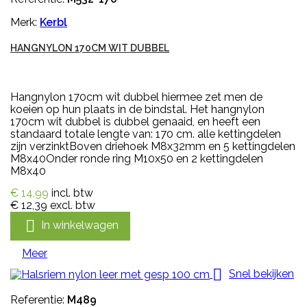
Merk:
Kerbl
HANGNYLON 170CM WIT DUBBEL
Hangnylon 170cm wit dubbel hiermee zet men de
koeien op hun plaats in de bindstal. Het hangnylon
170cm wit dubbel is dubbel genaaid, en heeft een
standaard totale lengte van: 170 cm. alle kettingdelen
zijn verzinktBoven driehoek M8x32mm en 5 kettingdelen
M8x40Onder ronde ring M10x50 en 2 kettingdelen
M8x40
€ 14,99
incl. btw
€ 12,39
excl. btw

In winkelwagen
Meer

Snel bekijken
Referentie:
M489