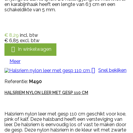
en karabijnhaak heeft een lengte van 63 cm en een
schakeldikte van 5 mm.
€ 8,29
incl. btw
€ 6,85
excl. btw

In winkelwagen
Meer

Snel bekijken
Referentie:
M490
HALSRIEM NYLON LEER MET GESP 110 CM
Halsriem nylon leer met gesp 110 cm geschikt voor koe,
pink of kalf. Deze halsband heeft een versteviging van
leer. De halsriem is eenvoudig los of vast te maken door
de gesp. Deze nylon halsriem in de kleur wit met zwarte