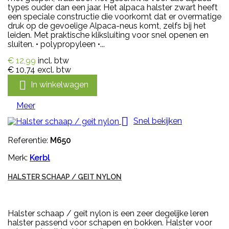
types ouder dan een jaar. Het alpaca halster zwart heeft
een speciale constructie die voorkomt dat er overmatige
druk op de gevoelige Alpaca-neus komt, zelfs bij het
leiden. Met praktische kliksluiting voor snel openen en
sluiten. • polypropyleen •...
€ 12,99
incl. btw
€ 10,74
excl. btw

In winkelwagen
Meer

Snel bekijken
Referentie:
M650
Merk:
Kerbl
HALSTER SCHAAP / GEIT NYLON
Halster schaap / geit nylon is een zeer degelijke leren
halster passend voor schapen en bokken. Halster voor