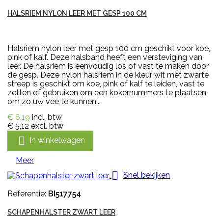
HALSRIEM NYLON LEER MET GESP 100 CM
Halsriem nylon leer met gesp 100 cm geschikt voor koe,
pink of kalf. Deze halsband heeft een versteviging van
leer. De halsriem is eenvoudig los of vast te maken door
de gesp. Deze nylon halsriem in de kleur wit met zwarte
streep is geschikt om koe, pink of kalf te leiden, vast te
zetten of gebruiken om een kokernummers te plaatsen
om zo uw vee te kunnen...
€ 6,19
incl. btw
€ 5,12
excl. btw

In winkelwagen
Meer

Snel bekijken
Referentie:
BI517754
SCHAPENHALSTER ZWART LEER