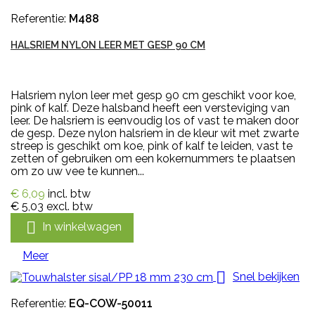
Referentie:
M488
HALSRIEM NYLON LEER MET GESP 90 CM
Halsriem nylon leer met gesp 90 cm geschikt voor koe,
pink of kalf. Deze halsband heeft een versteviging van
leer. De halsriem is eenvoudig los of vast te maken door
de gesp. Deze nylon halsriem in de kleur wit met zwarte
streep is geschikt om koe, pink of kalf te leiden, vast te
zetten of gebruiken om een kokernummers te plaatsen
om zo uw vee te kunnen...
€ 6,09
incl. btw
€ 5,03
excl. btw

In winkelwagen
Meer

Snel bekijken
Referentie:
EQ-COW-50011