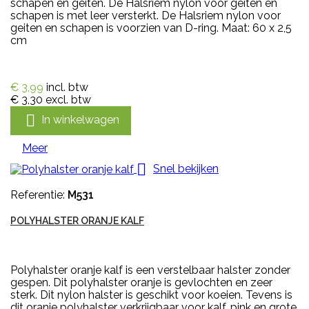
schapen en geiten. De Halsriem nylon voor geiten en
schapen is met leer versterkt. De Halsriem nylon voor
geiten en schapen is voorzien van D-ring. Maat: 60 x 2,5
cm
€ 3,99
incl. btw
€ 3,30
excl. btw

In winkelwagen
Meer

Snel bekijken
Referentie:
M531
POLYHALSTER ORANJE KALF
Polyhalster oranje kalf is een verstelbaar halster zonder
gespen. Dit polyhalster oranje is gevlochten en zeer
sterk. Dit nylon halster is geschikt voor koeien. Tevens is
dit oranje polyhalster verkrijgbaar voor kalf, pink en grote