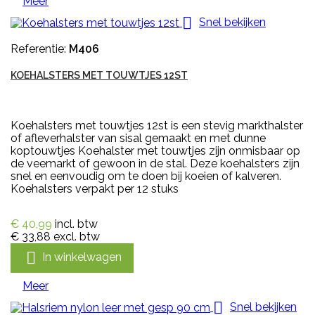
Meer

Snel bekijken
Referentie:
M406
KOEHALSTERS MET TOUWTJES 12ST
Koehalsters met touwtjes 12st is een stevig markthalster
of afleverhalster van sisal gemaakt en met dunne
koptouwtjes Koehalster met touwtjes zijn onmisbaar op
de veemarkt of gewoon in de stal. Deze koehalsters zijn
snel en eenvoudig om te doen bij koeien of kalveren.
Koehalsters verpakt per 12 stuks
€ 40,99
incl. btw
€ 33,88
excl. btw

In winkelwagen
Meer

Snel bekijken