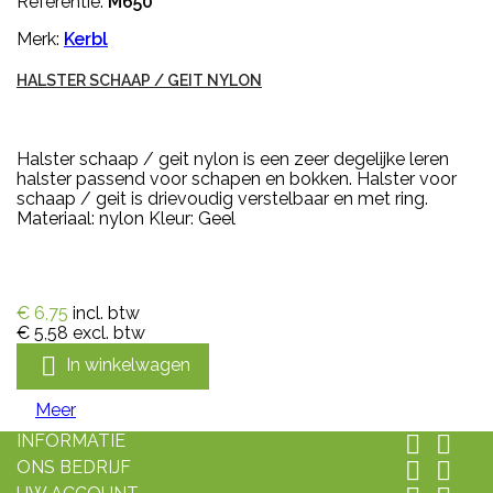
Referentie:
M650
Merk:
Kerbl
HALSTER SCHAAP / GEIT NYLON
Halster schaap / geit nylon is een zeer degelijke leren
halster passend voor schapen en bokken. Halster voor
schaap / geit is drievoudig verstelbaar en met ring.
Materiaal: nylon Kleur: Geel
€ 6,75
incl. btw
€ 5,58
excl. btw

In winkelwagen
Meer
INFORMATIE


ONS BEDRIJF

