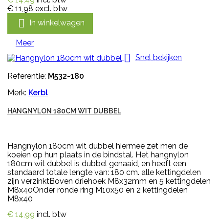
€ 11,98
excl. btw

In winkelwagen
Meer

Snel bekijken
Referentie:
M532-180
Merk:
Kerbl
HANGNYLON 180CM WIT DUBBEL
Hangnylon 180cm wit dubbel hiermee zet men de
koeien op hun plaats in de bindstal. Het hangnylon
180cm wit dubbel is dubbel genaaid, en heeft een
standaard totale lengte van: 180 cm. alle kettingdelen
zijn verzinktBoven driehoek M8x32mm en 5 kettingdelen
M8x40Onder ronde ring M10x50 en 2 kettingdelen
M8x40
€ 14,99
incl. btw