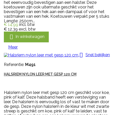
het eeenvoudig bevestigen aan een halster. Deze
koetouwen zijn ook uitermate geschikt voor het
bevestigen van een hek aan een dampaal of voor het
vastmaken van een hek. Koetouwen verpakt per 5 stuks
Lengte: 250cm...
€ 14,99
incl. btw
€ 12,39
excl. btw

In winkelwagen
Meer

Snel bekijken
Referentie:
M491
HALSRIEM NYLON LEER MET GESP 120 CM
Halsriem nylon leer met gesp 120 cm geschikt voor koe,
pink of kalf. Deze halsband heeft een versteviging van
leer. De halsriem is eenvoudig los of vast te maken door
de gesp. Deze nylon halsriem in de kleur wit met zwarte
streep is geschikt om koe, pink of kalf te leiden, vast te