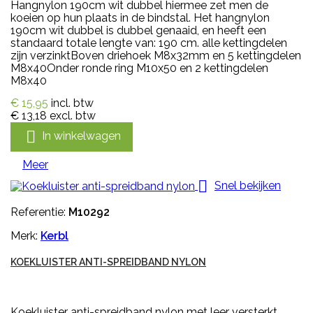
Hangnylon 190cm wit dubbel hiermee zet men de
koeien op hun plaats in de bindstal. Het hangnylon
190cm wit dubbel is dubbel genaaid, en heeft een
standaard totale lengte van: 190 cm. alle kettingdelen
zijn verzinktBoven driehoek M8x32mm en 5 kettingdelen
M8x40Onder ronde ring M10x50 en 2 kettingdelen
M8x40
€ 15,95
incl. btw
€ 13,18
excl. btw

In winkelwagen
Meer

Snel bekijken
Referentie:
M10292
Merk:
Kerbl
KOEKLUISTER ANTI-SPREIDBAND NYLON
Koekluister anti-spreidband nylon met leer versterkt.