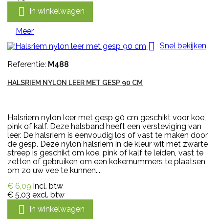

In winkelwagen
Meer

Snel bekijken
Referentie:
M488
HALSRIEM NYLON LEER MET GESP 90 CM
Halsriem nylon leer met gesp 90 cm geschikt voor koe,
pink of kalf. Deze halsband heeft een versteviging van
leer. De halsriem is eenvoudig los of vast te maken door
de gesp. Deze nylon halsriem in de kleur wit met zwarte
streep is geschikt om koe, pink of kalf te leiden, vast te
zetten of gebruiken om een kokernummers te plaatsen
om zo uw vee te kunnen...
€ 6,09
incl. btw
€ 5,03
excl. btw

In winkelwagen