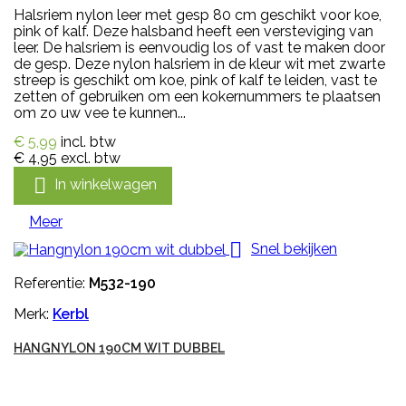
Halsriem nylon leer met gesp 80 cm geschikt voor koe,
pink of kalf. Deze halsband heeft een versteviging van
leer. De halsriem is eenvoudig los of vast te maken door
de gesp. Deze nylon halsriem in de kleur wit met zwarte
streep is geschikt om koe, pink of kalf te leiden, vast te
zetten of gebruiken om een kokernummers te plaatsen
om zo uw vee te kunnen...
€ 5,99
incl. btw
€ 4,95
excl. btw

In winkelwagen
Meer

Snel bekijken
Referentie:
M532-190
Merk:
Kerbl
HANGNYLON 190CM WIT DUBBEL