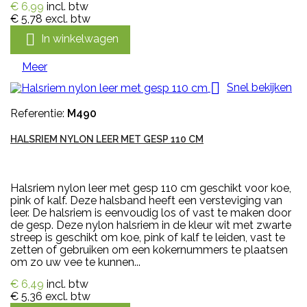
€ 6,99
incl. btw
€ 5,78
excl. btw

In winkelwagen
Meer

Snel bekijken
Referentie:
M490
HALSRIEM NYLON LEER MET GESP 110 CM
Halsriem nylon leer met gesp 110 cm geschikt voor koe,
pink of kalf. Deze halsband heeft een versteviging van
leer. De halsriem is eenvoudig los of vast te maken door
de gesp. Deze nylon halsriem in de kleur wit met zwarte
streep is geschikt om koe, pink of kalf te leiden, vast te
zetten of gebruiken om een kokernummers te plaatsen
om zo uw vee te kunnen...
€ 6,49
incl. btw
€ 5,36
excl. btw