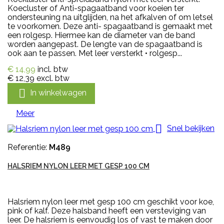
Koecluster of Anti-spagaatband voor koeien ter
ondersteuning na uitglijden, na het afkalven of om letsel
te voorkomen. Deze anti- spagaatband is gemaakt met
een rolgesp. Hiermee kan de diameter van de band
worden aangepast. De lengte van de spagaatband is
ook aan te passen. Met leer versterkt • rolgesp...
€ 14,99
incl. btw
€ 12,39
excl. btw

In winkelwagen
Meer

Snel bekijken
Referentie:
M489
HALSRIEM NYLON LEER MET GESP 100 CM
Halsriem nylon leer met gesp 100 cm geschikt voor koe,
pink of kalf. Deze halsband heeft een versteviging van
leer. De halsriem is eenvoudig los of vast te maken door