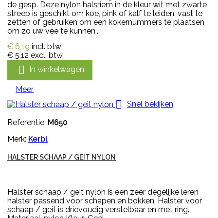
de gesp. Deze nylon halsriem in de kleur wit met zwarte
streep is geschikt om koe, pink of kalf te leiden, vast te
zetten of gebruiken om een kokernummers te plaatsen
om zo uw vee te kunnen...
€ 6,19
incl. btw
€ 5,12
excl. btw

In winkelwagen
Meer

Snel bekijken
Referentie:
M650
Merk:
Kerbl
HALSTER SCHAAP / GEIT NYLON
Halster schaap / geit nylon is een zeer degelijke leren
halster passend voor schapen en bokken. Halster voor
schaap / geit is drievoudig verstelbaar en met ring.