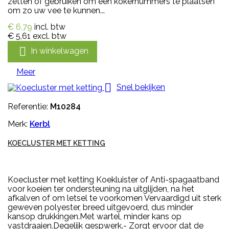
zetten of gebruiken om een kokernummers te plaatsen
om zo uw vee te kunnen...
€ 6,79
incl. btw
€ 5,61
excl. btw

In winkelwagen
Meer

Snel bekijken
Referentie:
M10284
Merk:
Kerbl
KOECLUSTER MET KETTING
Koecluster met ketting Koekluister of Anti-spagaatband
voor koeien ter ondersteuning na uitglijden, na het
afkalven of om letsel te voorkomen Vervaardigd uit sterk
geweven polyester, breed uitgevoerd, dus minder
kansop drukkingen.Met wartel, minder kans op
vastdraaien.Degelijk gespwerk.- Zorgt ervoor dat de