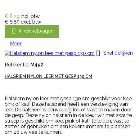
€ 8,29
incl. btw
€ 6,85
excl. btw

In winkelwagen
Meer

Snel bekijken
Referentie:
M492
HALSRIEM NYLON LEER MET GESP 130 CM
Halsriem nylon leer met gesp 130 cm geschikt voor koe,
pink of kalf. Deze halsband heeft een versteviging van
leer. De halsriem is eenvoudig los of vast te maken door
de gesp. Deze nylon halsriem in de kleur wit met zwarte
streep is geschikt om koe, pink of kalf te leiden, vast te
zetten of gebruiken om een kokernummers te plaatsen
om zo uw vee te kunnen...