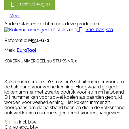

In winkelwagen
Meer
Andere klanten kochten ook deze producten

Snel bekijken
Referentie:
M551-G-0
Merk:
EuroTool
KOKERNUMMER GEEL 10 STUKS NR. 0
Kokernummer geel 10 stuks nr. 0 schuifnummer voor om
de halsband voor veeherkenning. Hoogwaardige geel
kokernummer met zwarte opdruk voor 40 mm halsband.
Dit nummer kan voor zowel koeien als paarden gebruikt
worden voor veeherkenning. Het kokernummer zit
doorgaans om de halsband heen en die in de volksmond
ook wel koeien nummers genoemd worden, aangezien...
€ 5,45
incl. btw
€ 4,50
excl. btw