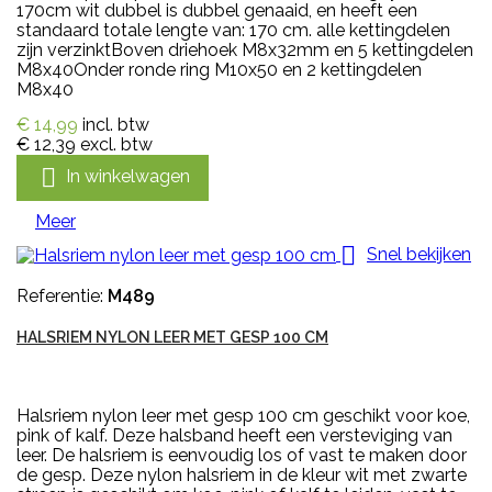
170cm wit dubbel is dubbel genaaid, en heeft een
standaard totale lengte van: 170 cm. alle kettingdelen
zijn verzinktBoven driehoek M8x32mm en 5 kettingdelen
M8x40Onder ronde ring M10x50 en 2 kettingdelen
M8x40
€ 14,99
incl. btw
€ 12,39
excl. btw

In winkelwagen
Meer

Snel bekijken
Referentie:
M489
HALSRIEM NYLON LEER MET GESP 100 CM
Halsriem nylon leer met gesp 100 cm geschikt voor koe,
pink of kalf. Deze halsband heeft een versteviging van
leer. De halsriem is eenvoudig los of vast te maken door
de gesp. Deze nylon halsriem in de kleur wit met zwarte