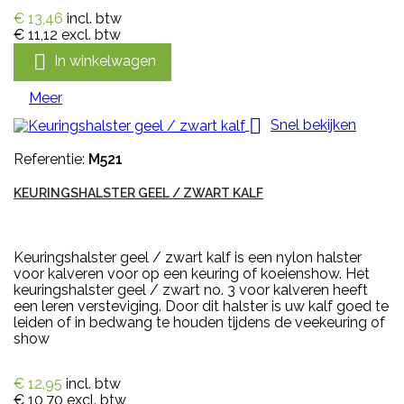
€ 13,46
incl. btw
€ 11,12
excl. btw

In winkelwagen
Meer

Snel bekijken
Referentie:
M521
KEURINGSHALSTER GEEL / ZWART KALF
Keuringshalster geel / zwart kalf is een nylon halster
voor kalveren voor op een keuring of koeienshow. Het
keuringshalster geel / zwart no. 3 voor kalveren heeft
een leren versteviging. Door dit halster is uw kalf goed te
leiden of in bedwang te houden tijdens de veekeuring of
show
€ 12,95
incl. btw
€ 10,70
excl. btw