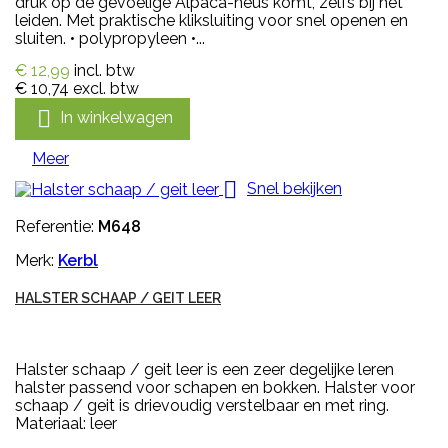
druk op de gevoelige Alpaca-neus komt, zelfs bij het
leiden. Met praktische kliksluiting voor snel openen en
sluiten. • polypropyleen •...
€ 12,99
incl. btw
€ 10,74
excl. btw

In winkelwagen
Meer

Snel bekijken
Referentie:
M648
Merk:
Kerbl
HALSTER SCHAAP / GEIT LEER
Halster schaap / geit leer is een zeer degelijke leren
halster passend voor schapen en bokken. Halster voor
schaap / geit is drievoudig verstelbaar en met ring.
Materiaal: leer