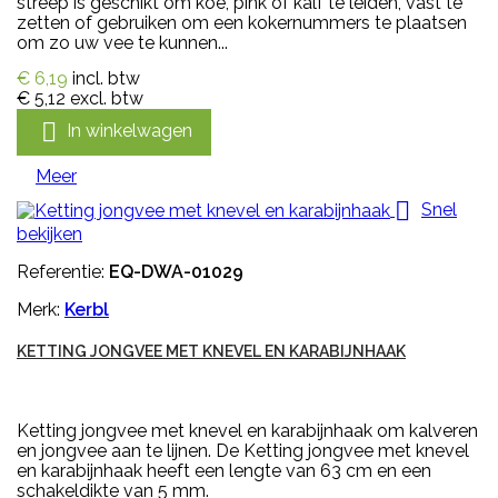
streep is geschikt om koe, pink of kalf te leiden, vast te
zetten of gebruiken om een kokernummers te plaatsen
om zo uw vee te kunnen...
€ 6,19
incl. btw
€ 5,12
excl. btw

In winkelwagen
Meer

Snel
bekijken
Referentie:
EQ-DWA-01029
Merk:
Kerbl
KETTING JONGVEE MET KNEVEL EN KARABIJNHAAK
Ketting jongvee met knevel en karabijnhaak om kalveren
en jongvee aan te lijnen. De Ketting jongvee met knevel
en karabijnhaak heeft een lengte van 63 cm en een
schakeldikte van 5 mm.