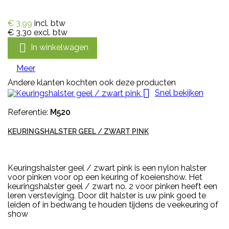
€ 3,99
incl. btw
€ 3,30
excl. btw

In winkelwagen
Meer
Andere klanten kochten ook deze producten

Snel bekijken
Referentie:
M520
KEURINGSHALSTER GEEL / ZWART PINK
Keuringshalster geel / zwart pink is een nylon halster
voor pinken voor op een keuring of koeienshow. Het
keuringshalster geel / zwart no. 2 voor pinken heeft een
leren versteviging. Door dit halster is uw pink goed te
leiden of in bedwang te houden tijdens de veekeuring of
show