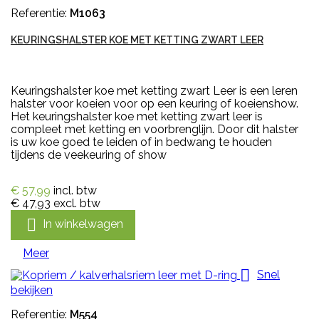
Referentie:
M1063
KEURINGSHALSTER KOE MET KETTING ZWART LEER
Keuringshalster koe met ketting zwart Leer is een leren
halster voor koeien voor op een keuring of koeienshow.
Het keuringshalster koe met ketting zwart leer is
compleet met ketting en voorbrenglijn. Door dit halster
is uw koe goed te leiden of in bedwang te houden
tijdens de veekeuring of show
€ 57,99
incl. btw
€ 47,93
excl. btw

In winkelwagen
Meer

Snel
bekijken
Referentie:
M554