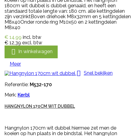
koeien op hun plaats in de bindstal. Het hangnylon
180cm wit dubbel is dubbel genaaid, en heeft een
standaard totale lengte van: 180 cm. alle kettingdelen
zijn verzinktBoven driehoek M8x32mm en 5 kettingdelen
M8x40Onder ronde ring M10x50 en 2 kettingdelen
M8x40
€ 14,99
incl. btw
€ 12,39
excl. btw

In winkelwagen
Meer

Snel bekijken
Referentie:
M532-170
Merk:
Kerbl
HANGNYLON 170CM WIT DUBBEL
Hangnylon 170cm wit dubbel hiermee zet men de
koeien op hun plaats in de bindstal. Het hangnylon