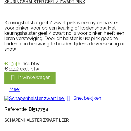
KEURINGSHALSTER GEEL / ZWART PINK
Keuringshalster geel / zwart pink is een nylon halster
voor pinken voor op een keuring of koeienshow. Het
keuringshalster geel / zwart no. 2 voor pinken heeft een
leren versteviging. Door dit halster is uw pink goed te
leiden of in bedwang te houden tijdens de veekeuring of
show
€ 13,46
incl. btw
€ 11,12
excl. btw

In winkelwagen
Meer

Snel bekijken
Referentie:
BI517754
SCHAPENHALSTER ZWART LEER