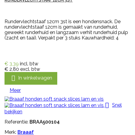
RUNDERVLECHTSTAAF 12CM 3ST
Rundervlechtstaaf 12cm 3st is een hondensnack. De
rundervlechtstaaf 12cm is gemaakt van runderhuid,
geweekt runderhuid en langzaam verhit runderhuid pulp
(zacht en taai). Verpakt per 3 stuks Kauwhardheid: 4
€ 3,39
incl. btw
€ 2,80
excl. btw

In winkelwagen
Meer

Snel
bekijken
Referentie:
BRAA500104
Merk:
Braaaf