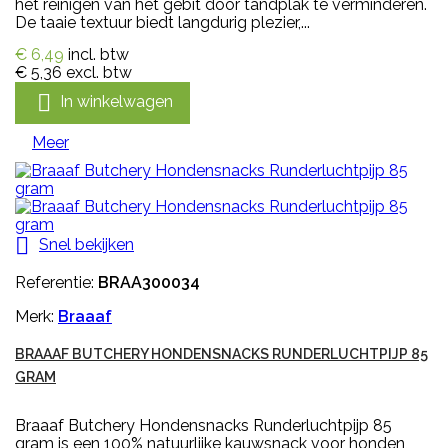
het reinigen van het gebit door tandplak te verminderen.
De taaie textuur biedt langdurig plezier,...
€ 6,49
incl. btw
€ 5,36
excl. btw

In winkelwagen
Meer

Snel bekijken
Referentie:
BRAA300034
Merk:
Braaaf
BRAAAF BUTCHERY HONDENSNACKS RUNDERLUCHTPIJP 85
GRAM
Braaaf Butchery Hondensnacks Runderluchtpijp 85
gram is een 100% natuurlijke kauwsnack voor honden,