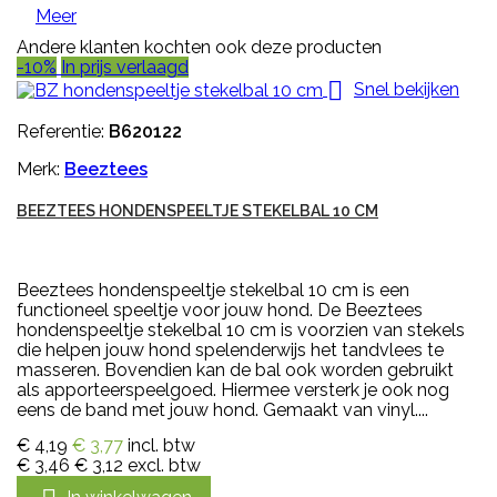
Meer
Andere klanten kochten ook deze producten
-10%
In prijs verlaagd

Snel bekijken
Referentie:
B620122
Merk:
Beeztees
BEEZTEES HONDENSPEELTJE STEKELBAL 10 CM
Beeztees hondenspeeltje stekelbal 10 cm is een
functioneel speeltje voor jouw hond. De Beeztees
hondenspeeltje stekelbal 10 cm is voorzien van stekels
die helpen jouw hond spelenderwijs het tandvlees te
masseren. Bovendien kan de bal ook worden gebruikt
als apporteerspeelgoed. Hiermee versterk je ook nog
eens de band met jouw hond. Gemaakt van vinyl....
€ 4,19
€ 3,77
incl. btw
€ 3,46
€ 3,12
excl. btw