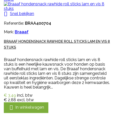

Snel bekijken
Referentie:
BRAA400704
Merk:
Braaaf
BRAAAF HONDENSNACK RAWHIDE ROLL STICKS LAM EN VIS 8
STUKS
Braaaf hondensnack rawhide roll sticks lam en vis 8
stuks is een heerlijke kauwsnack voor honden op basis
van buffelhuid met lam en vis. De Braaaf hondensnack
rawhide roll sticks lam en vis 8 stuks zijn samengesteld
uit eersteklas ingrediënten. Dagelijkse strenge controle
op kwaliteit en hygiëne waarborgen deze 2 kernwaardes.
Kauwen is heel belangrijk...
€ 3,49
incl. btw
€ 2,88
excl. btw

In winkelwagen