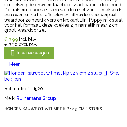
simpelweg de onweerstaanbare snack voor iedere hond.
De trainermix koekjes klein worden met zorg gebakken in
een oven en na het afkoelen en uitharden snel verpakt
waardoor ze heerlijk vers en krokant zijn. Puppy mix staat
voor het formaat, deze koekjes zijn namelijk maar 2 cm
groot, waardoor ze...
€ 3,99
incl. btw
€ 3,30
excl. btw

In winkelwagen
Meer

Snel
bekijken
Referentie:
116520
Merk:
Ruinemans Group
HONDEN KAUWBOT WIT MET KIP 12,5 CM 2 STUKS