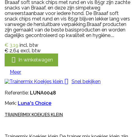
Braaaf soft snack chips met rund en vis 85gr zijn zachte
snacks van Braaaf, en deze zijn simpelweg
onweerstaanbaar voor iedere hond. De Braaaf soft
snack chips met rund en vis 85gr blijven lekker lang vers
vanwege de hersluitbare verpakking.Braaaf producten
zijn gemaakt van de beste basisproducten en worden
dagelijks gecontroleerd op kwaliteit en hygiëne....
€ 3,19
incl. btw
€ 2,64
excl. btw

In winkelwagen
Meer

Snel bekijken
Referentie:
LUNA0048
Merk:
Luna's Choice
TRAINERMIX KOEKJES KLEIN
Trainermix Koekjes klein De trainer mix koekjes klein zijn