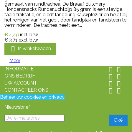
gemaakt van rundtrachea. De Braaaf Butchery
Hondensnacks Runderluchtpijp 85 gram is een stevige,
taaie traktatie, en biedt langdurig kauwplezier en helpt bij
het reinigen van het gebit door tandplak en tandsteen te
verminderen. De trachea heeft een...
€ 4,49
incl. btw
€ 3,71
excl. btw

In winkelwagen
Meer
INFORMATIE


ONS BEDRIJF


UW ACCOUNT


CONTACTEER ONS


Beheer uw cookies en privacy
Nieuwsbrief