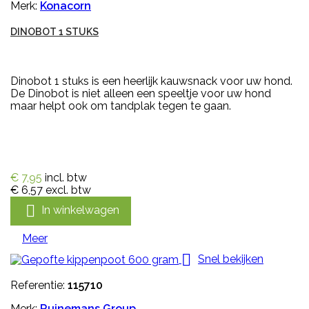
Merk:
Konacorn
DINOBOT 1 STUKS
Dinobot 1 stuks is een heerlijk kauwsnack voor uw hond.
De Dinobot is niet alleen een speeltje voor uw hond
maar helpt ook om tandplak tegen te gaan.
€ 7,95
incl. btw
€ 6,57
excl. btw

In winkelwagen
Meer

Snel bekijken
Referentie:
115710
Merk:
Ruinemans Group