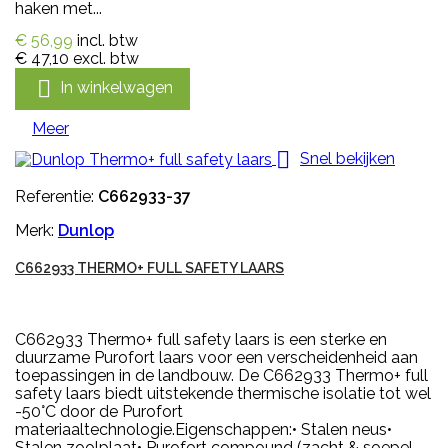
haken met...
€ 56,99
incl. btw
€ 47,10
excl. btw

In winkelwagen
Meer

Snel bekijken
Referentie:
C662933-37
Merk:
Dunlop
C662933 THERMO+ FULL SAFETY LAARS
C662933 Thermo+ full safety laars is een sterke en
duurzame Purofort laars voor een verscheidenheid aan
toepassingen in de landbouw. De C662933 Thermo+ full
safety laars biedt uitstekende thermische isolatie tot wel
-50°C door de Purofort
materiaaltechnologie.Eigenschappen:• Stalen neus•
Stalen zoolplaat• Purofort compound (zacht & soepel