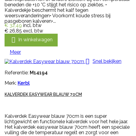
beneden de +10 °C stijgt het risico op ziektes. •
Kalverdekje beschermt het kalf tegen
weersveranderingen• Voorkomt koude stress bij
pasgeboren kalveren•...
€ 32,49
incl. btw
€ 26,85
excl. btw

In winkelwagen
Meer

Snel bekijken
Referentie:
M14194
Merk:
Kerbl
KALVERDEK EASYWEAR BLAUW 70CM
Kalverdek Easywear blauw 70cm is een super
lichtgewicht en functionele kalverdek voor het hele jaar.
Het kalverdek easywear blauw 70cm heeft een speciale
vulling die de temperatuur regelt en zorgt voor een