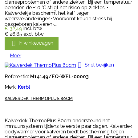
diarreeproblemen of andere ziekten. Bij een temperatuur
beneden de +10 °C stijgt het risico op ziektes. •
Kalverdekje beschermt het kalf tegen
weersveranderingen• Voorkomt koude stress bij
pasgeboren kalveren•...
€ 32,49
incl. btw
€ 26,85
excl. btw

In winkelwagen
Meer

Snel bekijken
Referentie:
M14149/EQ-WEL-00003
Merk:
Kerbl
KALVERDEK THERMOPLUS 80CM
Kalverdek ThermoPlus 80cm ondersteund het
immuunsysteem tijdens te eerste paar dagen. Kalverdek
bodywarmer voor kalveren biedt bescherming tegen
diarreeproblemen of andere ziekten. Bij een temperatuur