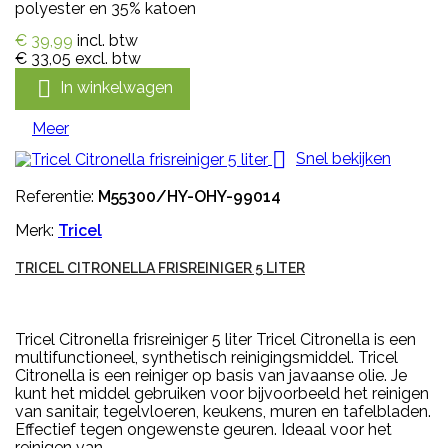
polyester en 35% katoen
€ 39,99
incl. btw
€ 33,05
excl. btw

In winkelwagen
Meer

Snel bekijken
Referentie:
M55300/HY-OHY-99014
Merk:
Tricel
TRICEL CITRONELLA FRISREINIGER 5 LITER
Tricel Citronella frisreiniger 5 liter Tricel Citronella is een
multifunctioneel, synthetisch reinigingsmiddel. Tricel
Citronella is een reiniger op basis van javaanse olie. Je
kunt het middel gebruiken voor bijvoorbeeld het reinigen
van sanitair, tegelvloeren, keukens, muren en tafelbladen.
Effectief tegen ongewenste geuren. Ideaal voor het
reinigen van...