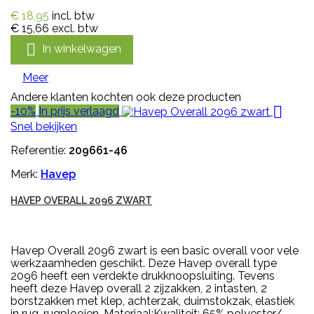
€ 18,95
incl. btw
€ 15,66
excl. btw

In winkelwagen
Meer
Andere klanten kochten ook deze producten

-10%
In prijs verlaagd
Snel bekijken
Referentie:
209661-46
Merk:
Havep
HAVEP OVERALL 2096 ZWART
Havep Overall 2096 zwart is een basic overall voor vele
werkzaamheden geschikt. Deze Havep overall type
2096 heeft een verdekte drukknoopsluiting. Tevens
heeft deze Havep overall 2 zijzakken, 2 intasten, 2
borstzakken met klep, achterzak, duimstokzak, elastiek
in rug, rugplooien. Materiaal:Kwaliteit: 65% polyester/