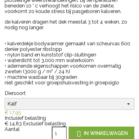
plotselinge weersveranderingen. B
ij temperaturen
beneden 10 ° c verhoogt het risico van de ziekte,
voorkomt zo koude stress bij pasgeboren kalveren.
de kalveren dragen het dek meestal 3 tot 4 weken, zo
nodig nog langer.
• kalverdekje bodywarmer gemaakt van scheurvas 600
denier polyester ribstopp
• nylon band en kunststof clip-sluitingen
• waterdicht tot 3.000 mm waterkolom
• ademende eigenschappen voorkomen overmatig
zweten (3000 g / m² / 24 h)
• machine wasbaar bij 30graden
niet geschikt voor groepshuisvesting in groepsiglo
Diersoort
€ 17,95
Inclusief belasting
€ 14,83
Exclusief belasting
Aantal

IN WINKELWAGEN