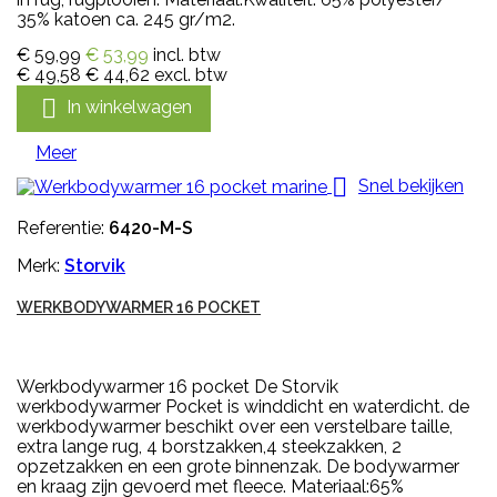
35% katoen ca. 245 gr/m2.
€ 59,99
€ 53,99
incl. btw
€ 49,58
€ 44,62
excl. btw

In winkelwagen
Meer

Snel bekijken
Referentie:
6420-M-S
Merk:
Storvik
WERKBODYWARMER 16 POCKET
Werkbodywarmer 16 pocket De Storvik
werkbodywarmer Pocket is winddicht en waterdicht. de
werkbodywarmer beschikt over een verstelbare taille,
extra lange rug, 4 borstzakken,4 steekzakken, 2
opzetzakken en een grote binnenzak. De bodywarmer
en kraag zijn gevoerd met fleece. Materiaal:65%