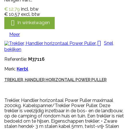
€ 12,79
incl. btw
€ 10,57
excl. btw

In winkelwagen
Meer

Snel
bekijken
Referentie:
M37116
Merk:
Kerbl
TREKLIER, HANDLIER HORIZONTAAL POWER PULLER
Treklier, Handlier horizontaal Power Puller maximaal
2000kg. Kabelspanner/Treklier Power Puller. Deze
treklier is veelzijdig inzetbaar in de bos- en de landbouw,
op de camping of rondom huis en tuin. Een treklier is niet
bedoeld om te hijsen. Eigenschappen treklier: • Zware
stalen hendel• 3 m stalen kabel 5mm, twist-vrij• Stalen