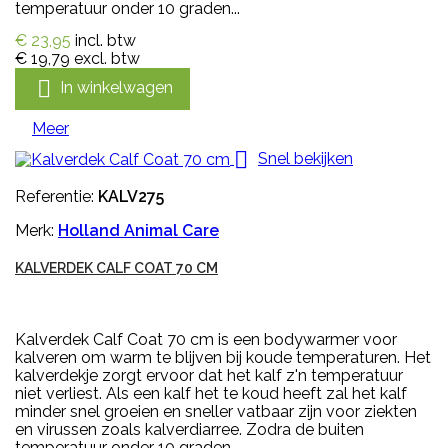
temperatuur onder 10 graden...
€ 23,95
incl. btw
€ 19,79
excl. btw

In winkelwagen
Meer

Snel bekijken
Referentie:
KALV275
Merk:
Holland Animal Care
KALVERDEK CALF COAT 70 CM
Kalverdek Calf Coat 70 cm is een bodywarmer voor
kalveren om warm te blijven bij koude temperaturen. Het
kalverdekje zorgt ervoor dat het kalf z'n temperatuur
niet verliest. Als een kalf het te koud heeft zal het kalf
minder snel groeien en sneller vatbaar zijn voor ziekten
en virussen zoals kalverdiarree. Zodra de buiten
temperatuur onder 10 graden...