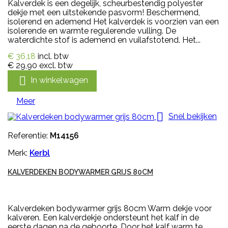
Kalverdek is een degelijk, scheurbestendig polyester
dekje met een uitstekende pasvorm! Beschermend,
isolerend en ademend Het kalverdek is voorzien van een
isolerende en warmte regulerende vulling. De
waterdichte stof is ademend en vuilafstotend. Het...
€ 36,18
incl. btw
€ 29,90
excl. btw

In winkelwagen
Meer

Snel bekijken
Referentie:
M14156
Merk:
Kerbl
KALVERDEKEN BODYWARMER GRIJS 80CM
Kalverdeken bodywarmer grijs 80cm Warm dekje voor
kalveren. Een kalverdekje ondersteunt het kalf in de
eerste dagen na de geboorte. Door het kalf warm te