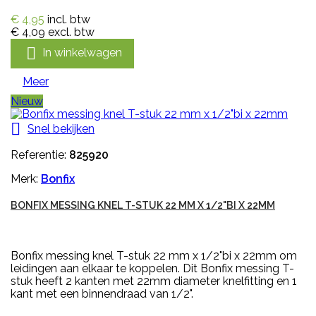
€ 4,95
incl. btw
€ 4,09
excl. btw

In winkelwagen
Meer
Nieuw

Snel bekijken
Referentie:
825920
Merk:
Bonfix
BONFIX MESSING KNEL T-STUK 22 MM X 1/2"BI X 22MM
Bonfix messing knel T-stuk 22 mm x 1/2"bi x 22mm om
leidingen aan elkaar te koppelen. Dit Bonfix messing T-
stuk heeft 2 kanten met 22mm diameter knelfitting en 1
kant met een binnendraad van 1/2".