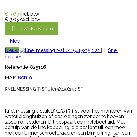
€ 3,69
incl. btw
€ 3,05
excl. btw

In winkelwagen
Meer

Nieuw
Snel
bekijken
Referentie:
825116
Merk:
Bonfix
KNEL MESSING T-STUK 15X15X15 1 ST
Knel messing t-stuk 15x15x15 1 st voor het monteren van
waterleidingbuizen of gasleidingen zonder te hoeven
lassen of solderen. Dit bespaart een heleboel tijd. Met
behulp van de knelkoppeling, die bestaat uit een moer
met een binnenschroefdraad en een binnenring, kan een