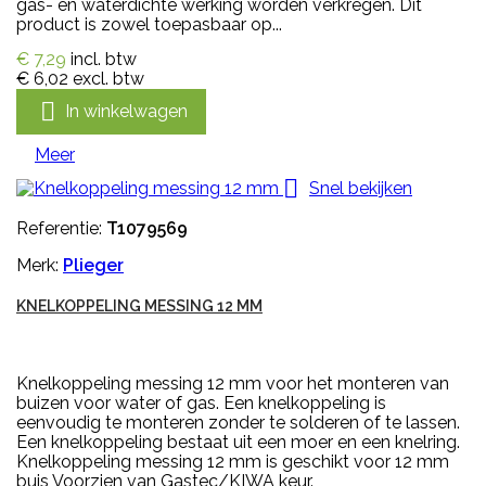
gas- en waterdichte werking worden verkregen. Dit
product is zowel toepasbaar op...
€ 7,29
incl. btw
€ 6,02
excl. btw

In winkelwagen
Meer

Snel bekijken
Referentie:
T1079569
Merk:
Plieger
KNELKOPPELING MESSING 12 MM
Knelkoppeling messing 12 mm voor het monteren van
buizen voor water of gas. Een knelkoppeling is
eenvoudig te monteren zonder te solderen of te lassen.
Een knelkoppeling bestaat uit een moer en een knelring.
Knelkoppeling messing 12 mm is geschikt voor 12 mm
buis Voorzien van Gastec/KIWA keur.