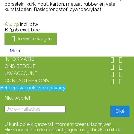
porselein, kurk, hout, karton, metaal, rubber en vele
kunststoffen. Basisgrondstof: cyanoacrylaat
€ 4,79
incl. btw
€ 3,96
excl. btw

In winkelwagen
Meer
INFORMATIE


ONS BEDRIJF


UW ACCOUNT


CONTACTEER ONS


Beheer uw cookies en privacy
Nieuwsbrief
U kunt op elk gewenst moment weer uitschrijven.
Hiervoor kunt u de contactgegevens gebruiken uit de