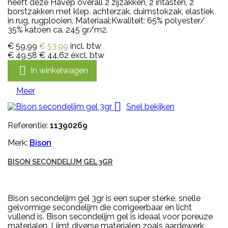
heeft deze Havep overall 2 zijzakken, 2 intasten, 2
borstzakken met klep, achterzak, duimstokzak, elastiek
in rug, rugplooien. Materiaal:Kwaliteit: 65% polyester/
35% katoen ca. 245 gr/m2.
€ 59,99
€ 53,99
incl. btw
€ 49,58
€ 44,62
excl. btw

In winkelwagen
Meer

Snel bekijken
Referentie:
11390269
Merk:
Bison
BISON SECONDELIJM GEL 3GR
Bison secondelijm gel 3gr is een super sterke, snelle
gelvormige secondelijm die corrigeerbaar en licht
vullend is. Bison secondelijm gel is ideaal voor poreuze
materialen. Lijmt diverse materialen zoals aardewerk,