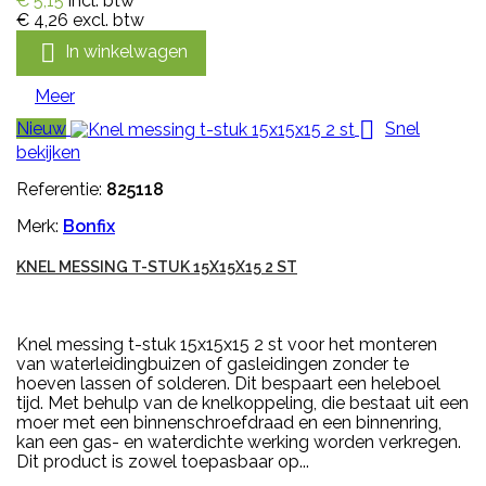
€ 5,15
incl. btw
€ 4,26
excl. btw

In winkelwagen
Meer

Nieuw
Snel
bekijken
Referentie:
825118
Merk:
Bonfix
KNEL MESSING T-STUK 15X15X15 2 ST
Knel messing t-stuk 15x15x15 2 st voor het monteren
van waterleidingbuizen of gasleidingen zonder te
hoeven lassen of solderen. Dit bespaart een heleboel
tijd. Met behulp van de knelkoppeling, die bestaat uit een
moer met een binnenschroefdraad en een binnenring,
kan een gas- en waterdichte werking worden verkregen.
Dit product is zowel toepasbaar op...