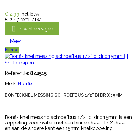
€ 2,99
incl. btw
€ 2,47
excl. btw

In winkelwagen
Meer
Nieuw

Snel bekijken
Referentie:
824515
Merk:
Bonfix
BONFIX KNEL MESSING SCHROEFBUS 1/2'' BI DR X 15MM
Bonfix knel messing schroefbus 1/2'' bi dr x 15mm is een
koppeling voor water met een binnendraad 1/2" draad
en aan de andere kant een 15mm knelkoppeling.