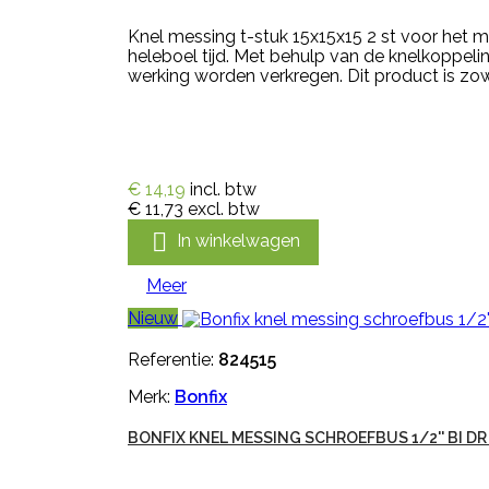
Knel messing t-stuk 15x15x15 2 st voor het m
heleboel tijd. Met behulp van de knelkoppeli
werking worden verkregen. Dit product is zow
€ 14,19
incl. btw
€ 11,73
excl. btw

In winkelwagen
Meer
Nieuw
Referentie:
824515
Merk:
Bonfix
BONFIX KNEL MESSING SCHROEFBUS 1/2'' BI DR