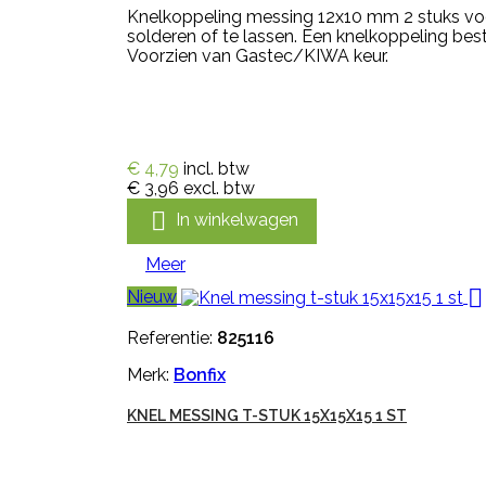
Knelkoppeling messing 12x10 mm 2 stuks voo
solderen of te lassen. Een knelkoppeling be
Voorzien van Gastec/KIWA keur.
€ 4,79
incl. btw
€ 3,96
excl. btw

In winkelwagen
Meer

Nieuw
Referentie:
825116
Merk:
Bonfix
KNEL MESSING T-STUK 15X15X15 1 ST