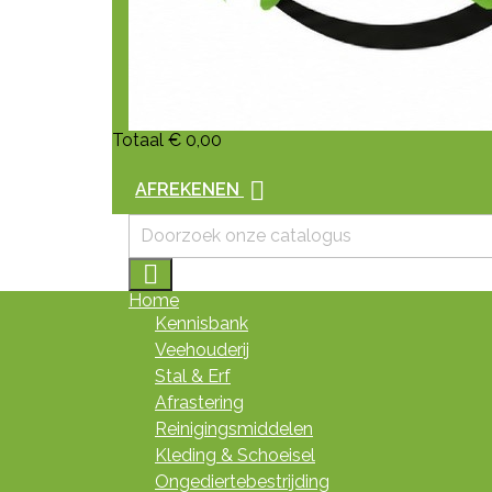
Totaal
€ 0,00

AFREKENEN

Home
Kennisbank
Veehouderij
Stal & Erf
Afrastering
Reinigingsmiddelen
Kleding & Schoeisel
Ongediertebestrijding