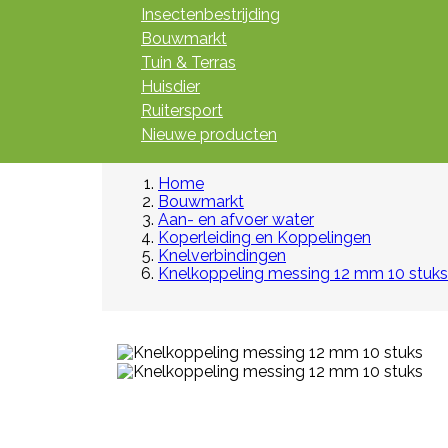
Insectenbestrijding
Bouwmarkt
Tuin & Terras
Huisdier
Ruitersport
Nieuwe producten
Home
Bouwmarkt
Aan- en afvoer water
Koperleiding en Koppelingen
Knelverbindingen
Knelkoppeling messing 12 mm 10 stuks