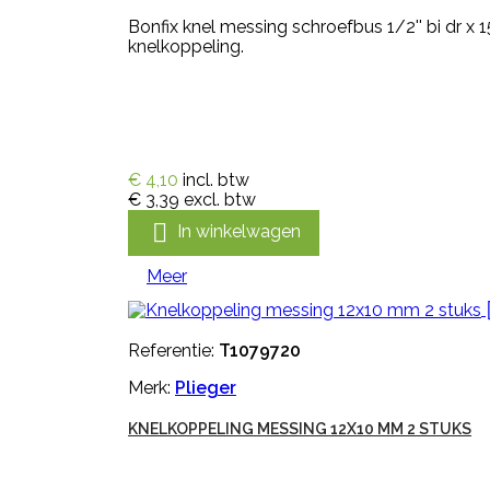
Bonfix knel messing schroefbus 1/2'' bi dr 
knelkoppeling.
€ 4,10
incl. btw
€ 3,39
excl. btw

In winkelwagen
Meer
Referentie:
T1079720
Merk:
Plieger
KNELKOPPELING MESSING 12X10 MM 2 STUKS