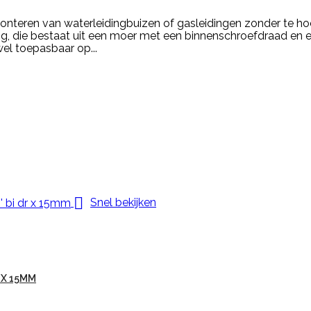
onteren van waterleidingbuizen of gasleidingen zonder te ho
ng, die bestaat uit een moer met een binnenschroefdraad en 
el toepasbaar op...

Snel bekijken
 X 15MM