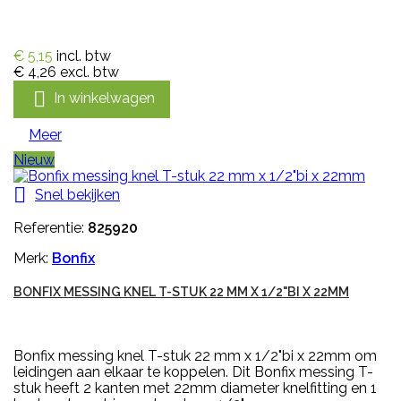
€ 5,15
incl. btw
€ 4,26
excl. btw

In winkelwagen
Meer
Nieuw

Snel bekijken
Referentie:
825920
Merk:
Bonfix
BONFIX MESSING KNEL T-STUK 22 MM X 1/2"BI X 22MM
Bonfix messing knel T-stuk 22 mm x 1/2"bi x 22mm om
leidingen aan elkaar te koppelen. Dit Bonfix messing T-
stuk heeft 2 kanten met 22mm diameter knelfitting en 1