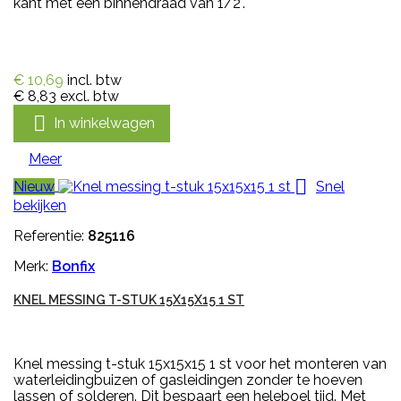
kant met een binnendraad van 1/2".
€ 10,69
incl. btw
€ 8,83
excl. btw

In winkelwagen
Meer

Nieuw
Snel
bekijken
Referentie:
825116
Merk:
Bonfix
KNEL MESSING T-STUK 15X15X15 1 ST
Knel messing t-stuk 15x15x15 1 st voor het monteren van
waterleidingbuizen of gasleidingen zonder te hoeven
lassen of solderen. Dit bespaart een heleboel tijd. Met