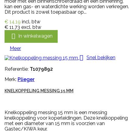
moer met een binnenschroefdraad en een binnenring,
kan een gas- en waterdichte werking worden verkregen.
Dit product is zowel toepasbaar op...
€ 14,19
incl. btw
€ 11,73
excl. btw

In winkelwagen
Meer

Snel bekijken
Referentie:
T1079892
Merk:
Plieger
KNELKOPPELING MESSING 15 MM
Knelkoppeling messing 15 mm is een messing
knelkoppeling voor koperleidingen. Deze knelkoppeling
met een diameter van 15 mm is voorzien van
Gastec/KIWA keur.