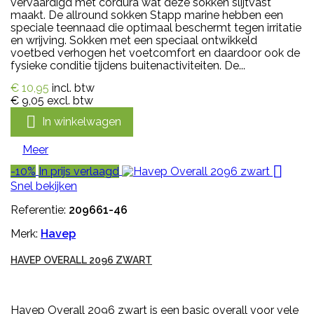
vervaardigd met cordura wat deze sokken slijtvast
maakt. De allround sokken Stapp marine hebben een
speciale teennaad die optimaal beschermt tegen irritatie
en wrijving. Sokken met een speciaal ontwikkeld
voetbed verhogen het voetcomfort en daardoor ook de
fysieke conditie tijdens buitenactiviteiten. De...
€ 10,95
incl. btw
€ 9,05
excl. btw

In winkelwagen
Meer

-10%
In prijs verlaagd
Snel bekijken
Referentie:
209661-46
Merk:
Havep
HAVEP OVERALL 2096 ZWART
Havep Overall 2096 zwart is een basic overall voor vele