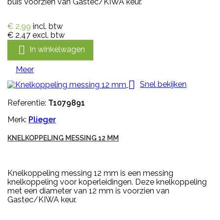
buis Voorzien van Gastec/KIWA keur.
€ 2,99
incl. btw
€ 2,47
excl. btw

In winkelwagen
Meer

Snel bekijken
Referentie:
T1079891
Merk:
Plieger
KNELKOPPELING MESSING 12 MM
Knelkoppeling messing 12 mm is een messing
knelkoppeling voor koperleidingen. Deze knelkoppeling
met een diameter van 12 mm is voorzien van
Gastec/KIWA keur.