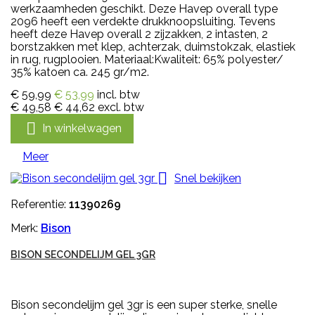
werkzaamheden geschikt. Deze Havep overall type
2096 heeft een verdekte drukknoopsluiting. Tevens
heeft deze Havep overall 2 zijzakken, 2 intasten, 2
borstzakken met klep, achterzak, duimstokzak, elastiek
in rug, rugplooien. Materiaal:Kwaliteit: 65% polyester/
35% katoen ca. 245 gr/m2.
€ 59,99
€ 53,99
incl. btw
€ 49,58
€ 44,62
excl. btw

In winkelwagen
Meer

Snel bekijken
Referentie:
11390269
Merk:
Bison
BISON SECONDELIJM GEL 3GR
Bison secondelijm gel 3gr is een super sterke, snelle