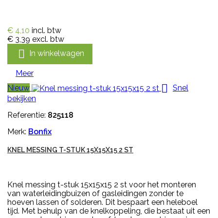
€ 4,10
incl. btw
€ 3,39
excl. btw

In winkelwagen
Meer

Nieuw
Snel
bekijken
Referentie:
825118
Merk:
Bonfix
KNEL MESSING T-STUK 15X15X15 2 ST
Knel messing t-stuk 15x15x15 2 st voor het monteren
van waterleidingbuizen of gasleidingen zonder te
hoeven lassen of solderen. Dit bespaart een heleboel
tijd. Met behulp van de knelkoppeling, die bestaat uit een