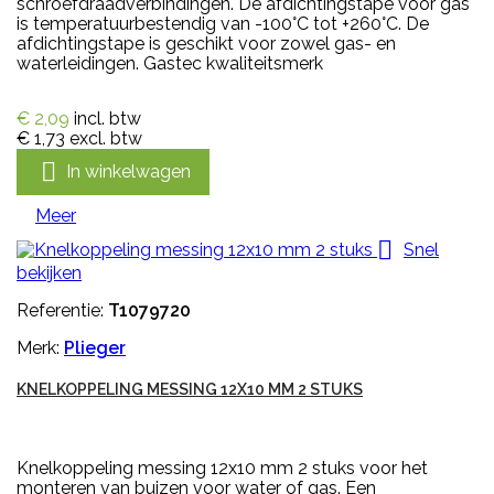
schroefdraadverbindingen. De afdichtingstape voor gas
is temperatuurbestendig van -100°C tot +260°C. De
afdichtingstape is geschikt voor zowel gas- en
waterleidingen. Gastec kwaliteitsmerk
€ 2,09
incl. btw
€ 1,73
excl. btw

In winkelwagen
Meer

Snel
bekijken
Referentie:
T1079720
Merk:
Plieger
KNELKOPPELING MESSING 12X10 MM 2 STUKS
Knelkoppeling messing 12x10 mm 2 stuks voor het
monteren van buizen voor water of gas. Een