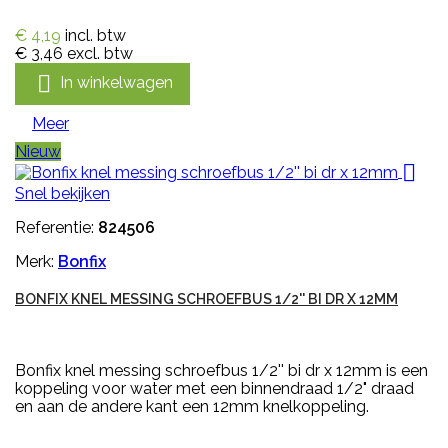
€ 4,19
incl. btw
€ 3,46
excl. btw

In winkelwagen
Meer
Nieuw

Snel bekijken
Referentie:
824506
Merk:
Bonfix
BONFIX KNEL MESSING SCHROEFBUS 1/2'' BI DR X 12MM
Bonfix knel messing schroefbus 1/2'' bi dr x 12mm is een
koppeling voor water met een binnendraad 1/2" draad
en aan de andere kant een 12mm knelkoppeling.