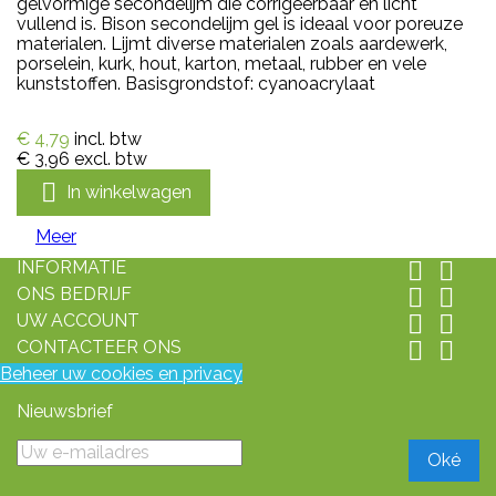
gelvormige secondelijm die corrigeerbaar en licht
vullend is. Bison secondelijm gel is ideaal voor poreuze
materialen. Lijmt diverse materialen zoals aardewerk,
porselein, kurk, hout, karton, metaal, rubber en vele
kunststoffen. Basisgrondstof: cyanoacrylaat
€ 4,79
incl. btw
€ 3,96
excl. btw

In winkelwagen
Meer
INFORMATIE


ONS BEDRIJF


UW ACCOUNT


CONTACTEER ONS


Beheer uw cookies en privacy
Nieuwsbrief