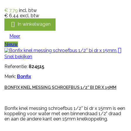
€ 7,79
incl. btw
€ 6,44
excl. btw

In winkelwagen
Meer
Nieuw

Snel bekijken
Referentie:
824515
Merk:
Bonfix
BONFIX KNEL MESSING SCHROEFBUS 1/2'' BI DR X 15MM
Bonfix knel messing schroefbus 1/2'' bi dr x 15mm is een
koppeling voor water met een binnendraad 1/2" draad
en aan de andere kant een 15mm knelkoppeling.