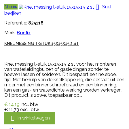

Nieuw
Snel
bekijken
Referentie:
825118
Merk:
Bonfix
KNEL MESSING T-STUK 15X15X15 2 ST
Knel messing t-stuk 15x15x15 2 st voor het monteren
van waterleidingbuizen of gasleidingen zonder te
hoeven lassen of solderen. Dit bespaart een heleboel
tijd. Met behulp van de knelkoppeling, die bestaat uit een
moer met een binnenschroefdraad en een binnenring,
kan een gas- en waterdichte werking worden verkregen.
Dit product is zowel toepasbaar op...
€ 14,19
incl. btw
€ 11,73
excl. btw

In winkelwagen