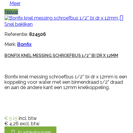
Meer
Nieuw

Snel bekijken
Referentie:
824506
Merk:
Bonfix
BONFIX KNEL MESSING SCHROEFBUS 1/2'' BI DR X 12MM
Bonfix knel messing schroefbus 1/2'' bi dr x 12mm is een
koppeling voor water met een binnendraad 1/2" draad
en aan de andere kant een 12mm knelkoppeling.
€ 5,15
incl. btw
€ 4,26
excl. btw

In winkelwagen