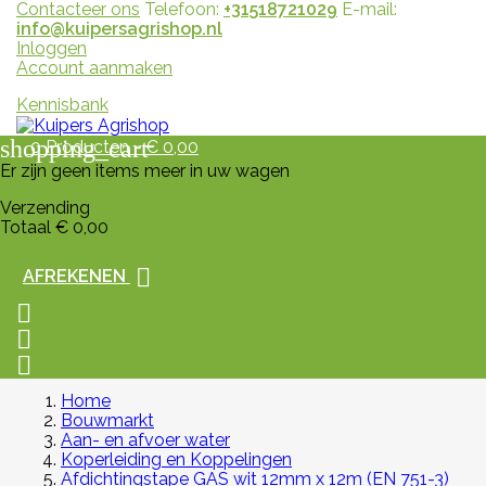
Contacteer ons
Telefoon:
+31518721029
E-mail:
info@kuipersagrishop.nl
Inloggen
Account aanmaken
Kennisbank
shopping_cart
0
Producten - € 0,00
Er zijn geen items meer in uw wagen
Verzending
Totaal
€ 0,00

AFREKENEN



Home
Bouwmarkt
Aan- en afvoer water
Koperleiding en Koppelingen
Afdichtingstape GAS wit 12mm x 12m (EN 751-3)