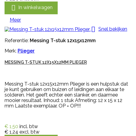

In winkelwagen
Meer

Snel bekijken
Referentie:
Messing T-stuk 12x15x12mm
Merk:
Plieger
MESSING T-STUK 12X15X12MM PLIEGER
Messing T-stuk 12x15x12mm Plieger is een hulpstuk dat
je kunt gebruiken om buizen of leidingen aan elkaar te
solderen. Het geeft echter een slanker, en daarmee
mooier resultaat. Inhoud: 1 stuk Afmeting: 12 x 15 x 12
mm Laatste exemplaar. OP = OP!!!
€ 1,50
incl. btw
€ 1,24
excl. btw