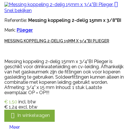

Snel bekijken
Referentie:
Messing koppeling 2-delig 15mm x 3/8"BI
Merk:
Plieger
MESSING KOPPELING 2-DELIG 15MM X 3/4"BI PLIEGER
Messing koppeling 2-delig 15mm x 3/4"BI Plieger is
geschikt voor drinkwaterleiding en cv-leiding. Afhankelijk
van het gaskeurmerk zijn de fittingen ook voor koperen
gasleiding te gebruiken. Soldeerfittingen kunnen alleen in
combinatie met koperen leiding gebruikt worden.
Afmeting: 3/4" x 15 mm Inhoud: 1 stuk Laatste
exemplaar. OP = OP!!!
€ 1,50
incl. btw
€ 1,24
excl. btw

In winkelwagen
Meer