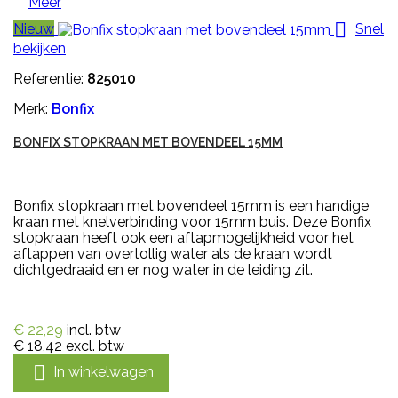
Meer

Nieuw
Snel
bekijken
Referentie:
825010
Merk:
Bonfix
BONFIX STOPKRAAN MET BOVENDEEL 15MM
Bonfix stopkraan met bovendeel 15mm is een handige
kraan met knelverbinding voor 15mm buis. Deze Bonfix
stopkraan heeft ook een aftapmogelijkheid voor het
aftappen van overtollig water als de kraan wordt
dichtgedraaid en er nog water in de leiding zit.
€ 22,29
incl. btw
€ 18,42
excl. btw

In winkelwagen