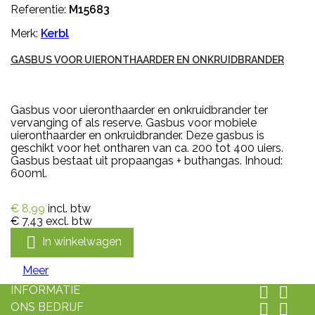
Referentie:
M15683
Merk:
Kerbl
GASBUS VOOR UIERONTHAARDER EN ONKRUIDBRANDER
Gasbus voor uieronthaarder en onkruidbrander ter
vervanging of als reserve. Gasbus voor mobiele
uieronthaarder en onkruidbrander. Deze gasbus is
geschikt voor het ontharen van ca. 200 tot 400 uiers.
Gasbus bestaat uit propaangas + buthangas. Inhoud:
600ml.
€ 8,99
incl. btw
€ 7,43
excl. btw

In winkelwagen
Meer
INFORMATIE


ONS BEDRIJF

