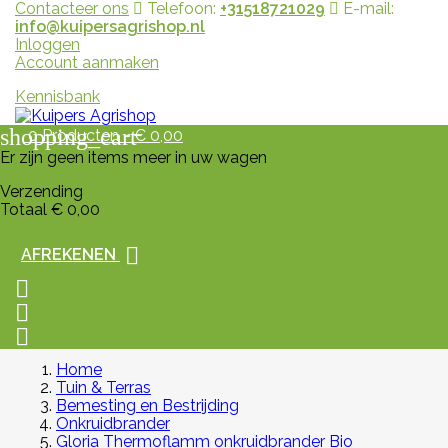
Contacteer ons
Telefoon:
+31518721029
E-mail:
info@kuipersagrishop.nl
Inloggen
Account aanmaken
Kennisbank
shopping_cart
0
Producten - € 0,00
Er zijn geen items meer in uw wagen
Verzending
Totaal
€ 0,00

AFREKENEN



Home
Tuin & Terras
Bemesting en Bestrijding
Onkruidbrander
Gloria Thermoflamm onkruidbrander Bio