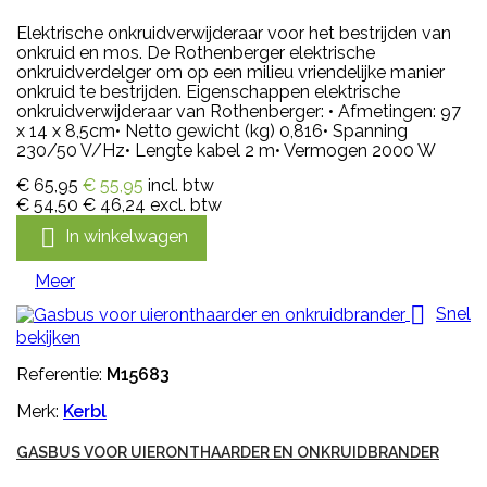
Elektrische onkruidverwijderaar voor het bestrijden van
onkruid en mos. De Rothenberger elektrische
onkruidverdelger om op een milieu vriendelijke manier
onkruid te bestrijden. Eigenschappen elektrische
onkruidverwijderaar van Rothenberger: • Afmetingen: 97
x 14 x 8,5cm• Netto gewicht (kg) 0,816• Spanning
230/50 V/Hz• Lengte kabel 2 m• Vermogen 2000 W
€ 65,95
€ 55,95
incl. btw
€ 54,50
€ 46,24
excl. btw

In winkelwagen
Meer

Snel
bekijken
Referentie:
M15683
Merk:
Kerbl
GASBUS VOOR UIERONTHAARDER EN ONKRUIDBRANDER