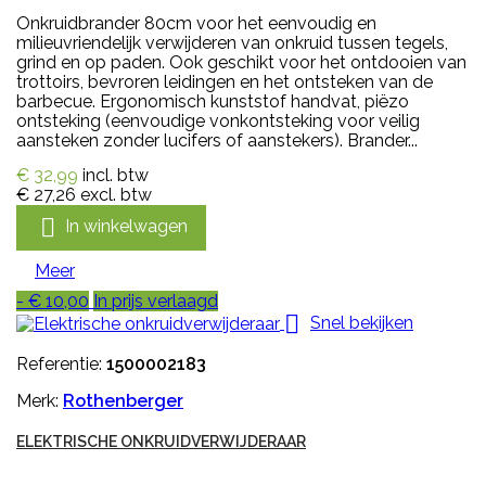
Onkruidbrander 80cm voor het eenvoudig en
milieuvriendelijk verwijderen van onkruid tussen tegels,
grind en op paden. Ook geschikt voor het ontdooien van
trottoirs, bevroren leidingen en het ontsteken van de
barbecue. Ergonomisch kunststof handvat, piëzo
ontsteking (eenvoudige vonkontsteking voor veilig
aansteken zonder lucifers of aanstekers). Brander...
€ 32,99
incl. btw
€ 27,26
excl. btw

In winkelwagen
Meer
- € 10,00
In prijs verlaagd

Snel bekijken
Referentie:
1500002183
Merk:
Rothenberger
ELEKTRISCHE ONKRUIDVERWIJDERAAR