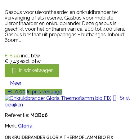
Gasbus voor uieronthaarder en onkruidbrander ter
vervanging of als reserve. Gasbus voor mobiele
uieronthaarder en onkruidbrander. Deze gasbus is
geschikt voor het ontharen van ca. 200 tot 400 uiers.
Gasbus bestaat uit propaangas + buthangas. Inhoud:
600ml.
€ 8,99
incl. btw
€ 7,43
excl. btw

In winkelwagen
Meer
- € 10,00
In prijs verlaagd

Snel
bekijken
Referentie:
MOB06
Merk:
Gloria
ONKRUIDBRANDER GLORIA THERMOFLAMM BIO FIX