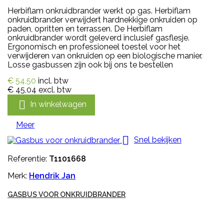
Herbiflam onkruidbrander werkt op gas. Herbiflam
onkruidbrander verwijdert hardnekkige onkruiden op
paden, opritten en terrassen. De Herbiflam
onkruidbrander wordt geleverd inclusief gasflesje.
Ergonomisch en professioneel toestel voor het
verwijderen van onkruiden op een biologische manier.
Losse gasbussen zijn ook bij ons te bestellen
€ 54,50
incl. btw
€ 45,04
excl. btw

In winkelwagen
Meer

Snel bekijken
Referentie:
T1101668
Merk:
Hendrik Jan
GASBUS VOOR ONKRUIDBRANDER