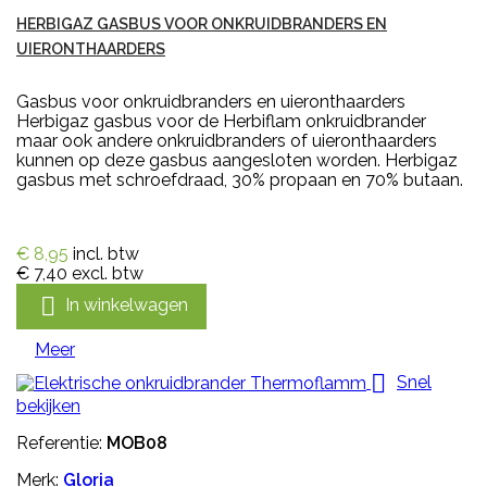
HERBIGAZ GASBUS VOOR ONKRUIDBRANDERS EN
UIERONTHAARDERS
Gasbus voor onkruidbranders en uieronthaarders
Herbigaz gasbus voor de Herbiflam onkruidbrander
maar ook andere onkruidbranders of uieronthaarders
kunnen op deze gasbus aangesloten worden. Herbigaz
gasbus met schroefdraad, 30% propaan en 70% butaan.
€ 8,95
incl. btw
€ 7,40
excl. btw

In winkelwagen
Meer

Snel
bekijken
Referentie:
MOB08
Merk:
Gloria