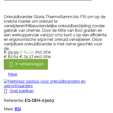
Onkruidbrander Gloria Thermoflamm bio FIX om op de
snelste manier om onkruid te
verwijderen!Milieuvriendelijke onkruidbestrijding zonder
gebruik van chemie. Door de hitte van 800 graden en
een werkoppervlak van150 cm2 kunt u op een efficiënte
en ergonomische wijze het onkruid verwijderen. Deze
verrijdbare onkruidbrander is met name geschikt voor
de...
€ 99,99
€ 89,99
incl. btw
€ 82,64
€ 74,37
excl. btw

In winkelwagen
Meer

Snel bekijken
Referentie:
EQ-DEH-03003
Merk:
BSI