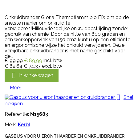
Onkruidbrander Gloria Thermoflamm bio FIX om op de
snelste manier om onkruid te
verwijderen!Milieuvriendelijke onkruidbestrijding zonder
gebruik van chemie. Door de hitte van 800 graden en
een werkoppervlak van150 cm2 kunt u op een efficiënte
en ergonomische wijze het onkruid verwijderen. Deze
verrijdbare onkruidbrander is met name geschikt voor
de...
€ 99,99
€ 89,99
incl. btw
€ 82,64
€ 74,37
excl. btw

In winkelwagen
Meer

Snel
bekijken
Referentie:
M15683
Merk:
Kerbl
GASBUS VOOR UIERONTHAARDER EN ONKRUIDBRANDER