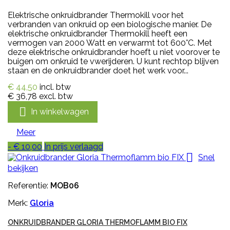
Elektrische onkruidbrander Thermokill voor het
verbranden van onkruid op een biologische manier. De
elektrische onkruidbrander Thermokill heeft een
vermogen van 2000 Watt en verwarmt tot 600°C. Met
deze elektrische onkruidbrander hoeft u niet voorover te
buigen om onkruid te vwerijderen. U kunt rechtop blijven
staan en de onkruidbrander doet het werk voor...
€ 44,50
incl. btw
€ 36,78
excl. btw

In winkelwagen
Meer
- € 10,00
In prijs verlaagd

Snel
bekijken
Referentie:
MOB06
Merk:
Gloria
ONKRUIDBRANDER GLORIA THERMOFLAMM BIO FIX