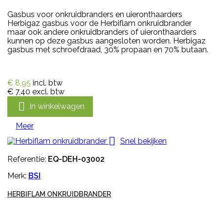
Gasbus voor onkruidbranders en uieronthaarders
Herbigaz gasbus voor de Herbiflam onkruidbrander
maar ook andere onkruidbranders of uieronthaarders
kunnen op deze gasbus aangesloten worden. Herbigaz
gasbus met schroefdraad, 30% propaan en 70% butaan.
€ 8,95
incl. btw
€ 7,40
excl. btw

In winkelwagen
Meer

Snel bekijken
Referentie:
EQ-DEH-03002
Merk:
BSI
HERBIFLAM ONKRUIDBRANDER