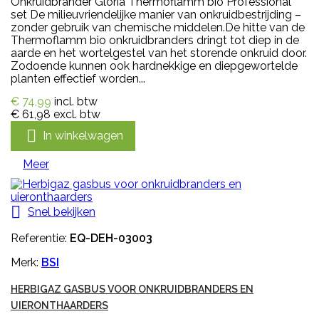
Onkruidbrander Gloria Thermoflamm bio Professional
set De milieuvriendelijke manier van onkruidbestrijding –
zonder gebruik van chemische middelen.De hitte van de
Thermoflamm bio onkruidbranders dringt tot diep in de
aarde en het wortelgestel van het storende onkruid door.
Zodoende kunnen ook hardnekkige en diepgewortelde
planten effectief worden...
€ 74,99
incl. btw
€ 61,98
excl. btw

In winkelwagen
Meer

Snel bekijken
Referentie:
EQ-DEH-03003
Merk:
BSI
HERBIGAZ GASBUS VOOR ONKRUIDBRANDERS EN
UIERONTHAARDERS