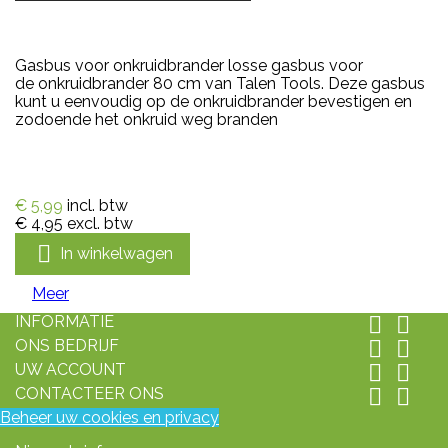
Gasbus voor onkruidbrander losse gasbus voor
de onkruidbrander 80 cm van Talen Tools. Deze gasbus
kunt u eenvoudig op de onkruidbrander bevestigen en
zodoende het onkruid weg branden
€ 5,99
incl. btw
€ 4,95
excl. btw

In winkelwagen
Meer
INFORMATIE


ONS BEDRIJF


UW ACCOUNT


CONTACTEER ONS


Beheer uw cookies en privacy