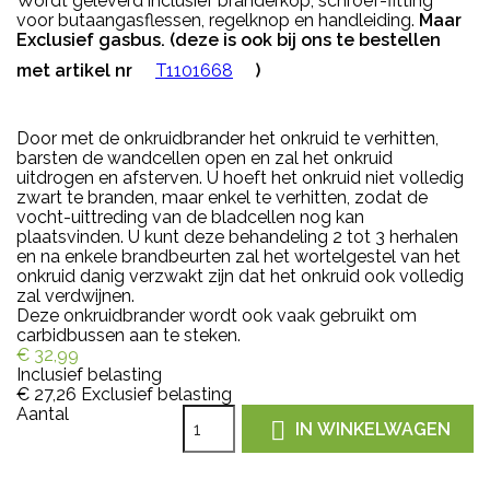
Wordt geleverd inclusief branderkop, schroef-fitting
voor butaangasflessen, regelknop en handleiding.
Maar
Exclusief gasbus. (deze is ook bij ons te bestellen
met artikel nr
)
T1101668
Door met de onkruidbrander het onkruid te verhitten,
barsten de wandcellen open en zal het onkruid
uitdrogen en afsterven. U hoeft het onkruid niet volledig
zwart te branden, maar enkel te verhitten, zodat de
vocht-uittreding van de bladcellen nog kan
plaatsvinden. U kunt deze behandeling 2 tot 3 herhalen
en na enkele brandbeurten zal het wortelgestel van het
onkruid danig verzwakt zijn dat het onkruid ook volledig
zal verdwijnen.
Deze onkruidbrander wordt ook vaak gebruikt om
carbidbussen aan te steken.
€ 32,99
Inclusief belasting
€ 27,26
Exclusief belasting
Aantal

IN WINKELWAGEN