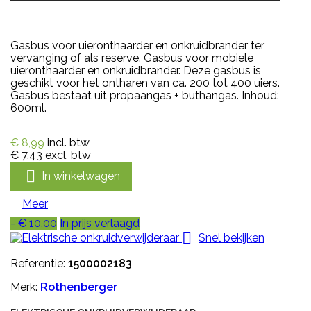
Gasbus voor uieronthaarder en onkruidbrander ter
vervanging of als reserve. Gasbus voor mobiele
uieronthaarder en onkruidbrander. Deze gasbus is
geschikt voor het ontharen van ca. 200 tot 400 uiers.
Gasbus bestaat uit propaangas + buthangas. Inhoud:
600ml.
€ 8,99
incl. btw
€ 7,43
excl. btw

In winkelwagen
Meer
- € 10,00
In prijs verlaagd

Snel bekijken
Referentie:
1500002183
Merk:
Rothenberger