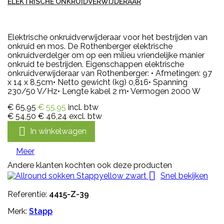
ELEKTRISCHE ONKRUIDVERWIJDERAAR
Elektrische onkruidverwijderaar voor het bestrijden van
onkruid en mos. De Rothenberger elektrische
onkruidverdelger om op een milieu vriendelijke manier
onkruid te bestrijden. Eigenschappen elektrische
onkruidverwijderaar van Rothenberger: • Afmetingen: 97
x 14 x 8,5cm• Netto gewicht (kg) 0,816• Spanning
230/50 V/Hz• Lengte kabel 2 m• Vermogen 2000 W
€ 65,95
€ 55,95
incl. btw
€ 54,50
€ 46,24
excl. btw

In winkelwagen
Meer
Andere klanten kochten ook deze producten

Snel bekijken
Referentie:
4415-Z-39
Merk:
Stapp