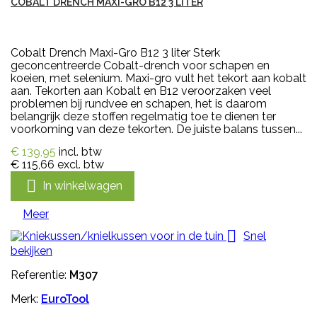
COBALT DRENCH MAXI-GRO B12 3 LITER
Cobalt Drench Maxi-Gro B12 3 liter Sterk
geconcentreerde Cobalt-drench voor schapen en
koeien, met selenium. Maxi-gro vult het tekort aan kobalt
aan. Tekorten aan Kobalt en B12 veroorzaken veel
problemen bij rundvee en schapen, het is daarom
belangrijk deze stoffen regelmatig toe te dienen ter
voorkoming van deze tekorten. De juiste balans tussen...
€ 139,95
incl. btw
€ 115,66
excl. btw

In winkelwagen
Meer

Snel
bekijken
Referentie:
M307
Merk:
EuroTool