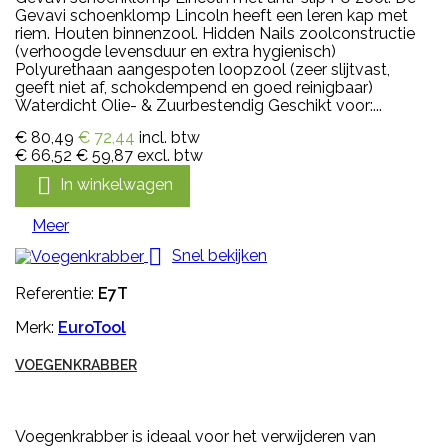
Gevavi schoenklomp Lincoln heeft een leren kap met
riem. Houten binnenzool. Hidden Nails zoolconstructie
(verhoogde levensduur en extra hygienisch)
Polyurethaan aangespoten loopzool (zeer slijtvast,
geeft niet af, schokdempend en goed reinigbaar)
Waterdicht Olie- & Zuurbestendig Geschikt voor:...
€ 80,49
€ 72,44
incl. btw
€ 66,52
€ 59,87
excl. btw

In winkelwagen
Meer

Snel bekijken
Referentie:
E7T
Merk:
EuroTool
VOEGENKRABBER
Voegenkrabber is ideaal voor het verwijderen van