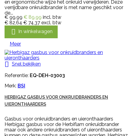
en ergonomische wijze het onkruid verwijderen. Deze
verrijdbare onkruidbrander is met name geschikt voor
de...
€ 99,99
€ 89,99
incl. btw
€ 82,64
€ 74,37
excl. btw

In winkelwagen
Meer

Snel bekijken
Referentie:
EQ-DEH-03003
Merk:
BSI
HERBIGAZ GASBUS VOOR ONKRUIDBRANDERS EN
UIERONTHAARDERS
Gasbus voor onkruidbranders en uieronthaarders
Herbigaz gasbus voor de Herbiflam onkruidbrander
maar ook andere onkruidbranders of uieronthaarders
kunnen op deze gasbus aangesloten worden. Herbigaz