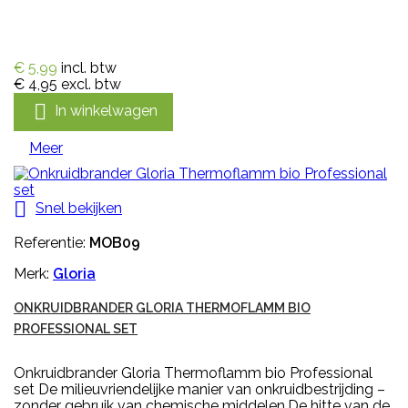
€ 5,99
incl. btw
€ 4,95
excl. btw

In winkelwagen
Meer

Snel bekijken
Referentie:
MOB09
Merk:
Gloria
ONKRUIDBRANDER GLORIA THERMOFLAMM BIO
PROFESSIONAL SET
Onkruidbrander Gloria Thermoflamm bio Professional
set De milieuvriendelijke manier van onkruidbestrijding –
zonder gebruik van chemische middelen.De hitte van de