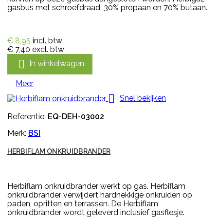
gasbus met schroefdraad, 30% propaan en 70% butaan.
€ 8,95
incl. btw
€ 7,40
excl. btw

In winkelwagen
Meer

Snel bekijken
Referentie:
EQ-DEH-03002
Merk:
BSI
HERBIFLAM ONKRUIDBRANDER
Herbiflam onkruidbrander werkt op gas. Herbiflam
onkruidbrander verwijdert hardnekkige onkruiden op
paden, opritten en terrassen. De Herbiflam
onkruidbrander wordt geleverd inclusief gasflesje.