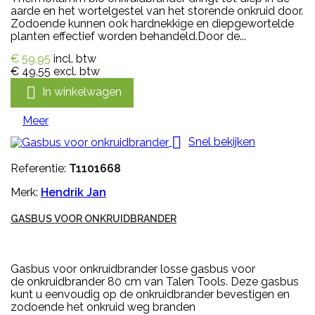
aarde en het wortelgestel van het storende onkruid door.
Zodoende kunnen ook hardnekkige en diepgewortelde
planten effectief worden behandeld.Door de...
€ 59,95
incl. btw
€ 49,55
excl. btw

In winkelwagen
Meer

Snel bekijken
Referentie:
T1101668
Merk:
Hendrik Jan
GASBUS VOOR ONKRUIDBRANDER
Gasbus voor onkruidbrander losse gasbus voor
de onkruidbrander 80 cm van Talen Tools. Deze gasbus
kunt u eenvoudig op de onkruidbrander bevestigen en
zodoende het onkruid weg branden