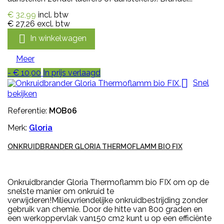
€ 32,99
incl. btw
€ 27,26
excl. btw

In winkelwagen
Meer
- € 10,00
In prijs verlaagd

Snel
bekijken
Referentie:
MOB06
Merk:
Gloria
ONKRUIDBRANDER GLORIA THERMOFLAMM BIO FIX
Onkruidbrander Gloria Thermoflamm bio FIX om op de
snelste manier om onkruid te
verwijderen!Milieuvriendelijke onkruidbestrijding zonder
gebruik van chemie. Door de hitte van 800 graden en
een werkoppervlak van150 cm2 kunt u op een efficiënte