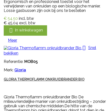
Ergonomisch en professioneel toestel voor het
verwijderen van onkruiden op een biologische manier.
Losse gasbussen zijn ook bij ons te bestellen
€ 54,50
incl. btw
€ 45,04
excl. btw

In winkelwagen
Meer

Snel
bekijken
Referentie:
MOB05
Merk:
Gloria
GLORIA THERMOFLAMM ONKRUIDBRANDER BIO
Gloria Thermoflamm onkruidbrander Bio De
milieuvriendelijke manier van onkruidbestrijding – zonder
gebruik van chemische middelen.De hitte van de
Thermoflamm bio onkruidbranders dringt tot diep in de