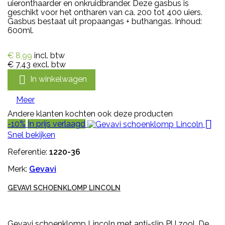
uieronthaarder en onkruidbrander. Deze gasbus is
geschikt voor het ontharen van ca. 200 tot 400 uiers.
Gasbus bestaat uit propaangas + buthangas. Inhoud:
600ml.
€ 8,99
incl. btw
€ 7,43
excl. btw

In winkelwagen
Meer
Andere klanten kochten ook deze producten

-10%
In prijs verlaagd
Snel bekijken
Referentie:
1220-36
Merk:
Gevavi
GEVAVI SCHOENKLOMP LINCOLN
Gevavi schoenklomp Lincoln met anti-slip PU zool. De