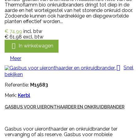
Thermoflamm bio onkruidbranders dringt tot diep in de
aarde en het wortelgestel van het storende onkruid door.
Zodoende kunnen ook hardnekkige en diepgewortelde
planten effectief worden...
€ 74,99
incl. btw
€ 61,98
excl. btw

In winkelwagen
Meer

Snel
bekijken
Referentie:
M15683
Merk:
Kerbl
GASBUS VOOR UIERONTHAARDER EN ONKRUIDBRANDER
Gasbus voor uieronthaarder en onkruidbrander ter
vervanging of als reserve. Gasbus voor mobiele