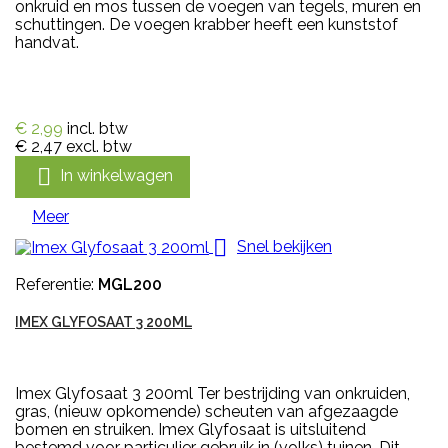
onkruid en mos tussen de voegen van tegels, muren en
schuttingen. De voegen krabber heeft een kunststof
handvat.
€ 2,99
incl. btw
€ 2,47
excl. btw

In winkelwagen
Meer

Snel bekijken
Referentie:
MGL200
IMEX GLYFOSAAT 3 200ML
Imex Glyfosaat 3 200ml Ter bestrijding van onkruiden,
gras, (nieuw opkomende) scheuten van afgezaagde
bomen en struiken. Imex Glyfosaat is uitsluitend
bestemd voor particulier gebruik in (volks) tuinen. Dit