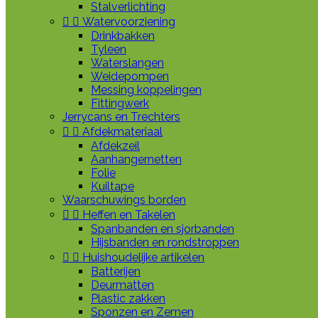
Stalverlichting


Watervoorziening
Drinkbakken
Tyleen
Waterslangen
Weidepompen
Messing koppelingen
Fittingwerk
Jerrycans en Trechters


Afdekmateriaal
Afdekzeil
Aanhangernetten
Folie
Kuiltape
Waarschuwings borden


Heffen en Takelen
Spanbanden en sjorbanden
Hijsbanden en rondstroppen


Huishoudelijke artikelen
Batterijen
Deurmatten
Plastic zakken
Sponzen en Zemen