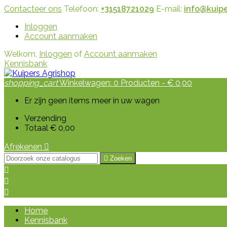
Contacteer ons
Telefoon:
+31518721029
E-mail:
info@kuipe
Inloggen
Account aanmaken
Welkom,
Inloggen
of
Account aanmaken
Kennisbank
shopping_cart
Winkelwagen:
0
Producten - € 0,00
Er zijn geen items meer in uw wagen
Verzending
Totaal
€ 0,00
Afrekenen


Zoeken



Home
Kennisbank