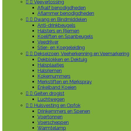


Veeverlossing
Afkalf benodigdheden
Aflammer benodigdheden


Dwang en Bindmiddelen
Anti-drinkbeugels
Halsters en Riemen
Koeliften en Spanbeugels
Veedrijver
Stier- en Koegeleiding


Dekseizoen, Veeherkenning en Veemarkering
Dekblokken en Dektuig
Halsplaatjes
Halsriemen
Kokernummers
Merkstiften en Merkspray
Enkelband Koeien


Geiten drogist
Luchtwegen


Huisvesting en Opfok
Drinkemmers en Spenen
Voertonnen
Voerscheppen
Warmtelamp