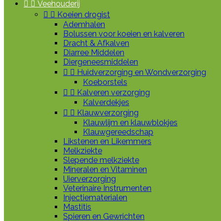


Veehouderij


Koeien drogist
Ademhalen
Bolussen voor koeien en kalveren
Dracht & Afkalven
Diarree Middelen
Diergeneesmiddelen


Huidverzorging en Wondverzorging
Koeborstels


Kalveren verzorging
Kalverdekjes


Klauwverzorging
Klauwlijm en klauwblokjes
Klauwgereedschap
Likstenen en Likemmers
Melkziekte
Slepende melkziekte
Mineralen en Vitaminen
Uierverzorging
Veterinaire Instrumenten
Injectiematerialen
Mastitis
Spieren en Gewrichten