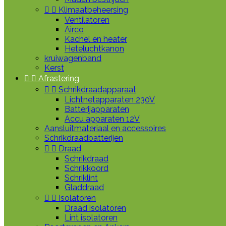


Klimaatbeheersing
Ventilatoren
Airco
Kachel en heater
Heteluchtkanon
kruiwagenband
Kerst


Afrastering


Schrikdraadapparaat
Lichtnetapparaten 230V
Batterijapparaten
Accu apparaten 12V
Aansluitmateriaal en accessoires
Schrikdraadbatterijen


Draad
Schrikdraad
Schrikkoord
Schriklint
Gladdraad


Isolatoren
Draad isolatoren
Lint isolatoren