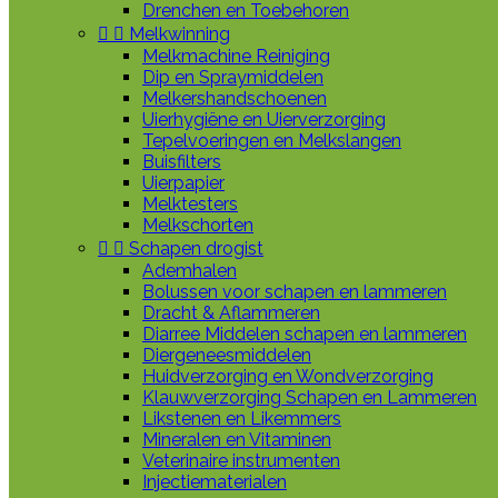
Drenchen en Toebehoren


Melkwinning
Melkmachine Reiniging
Dip en Spraymiddelen
Melkershandschoenen
Uierhygiëne en Uierverzorging
Tepelvoeringen en Melkslangen
Buisfilters
Uierpapier
Melktesters
Melkschorten


Schapen drogist
Ademhalen
Bolussen voor schapen en lammeren
Dracht & Aflammeren
Diarree Middelen schapen en lammeren
Diergeneesmiddelen
Huidverzorging en Wondverzorging
Klauwverzorging Schapen en Lammeren
Likstenen en Likemmers
Mineralen en Vitaminen
Veterinaire instrumenten
Injectiematerialen