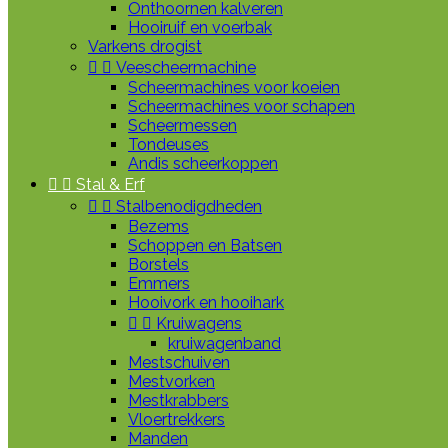
Onthoornen kalveren
Hooiruif en voerbak
Varkens drogist


Veescheermachine
Scheermachines voor koeien
Scheermachines voor schapen
Scheermessen
Tondeuses
Andis scheerkoppen


Stal & Erf


Stalbenodigdheden
Bezems
Schoppen en Batsen
Borstels
Emmers
Hooivork en hooihark


Kruiwagens
kruiwagenband
Mestschuiven
Mestvorken
Mestkrabbers
Vloertrekkers
Manden