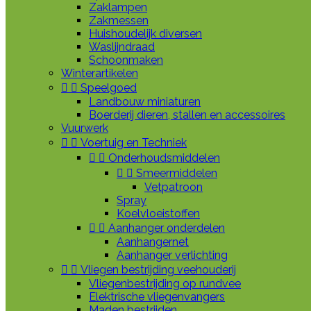
Zaklampen
Zakmessen
Huishoudelijk diversen
Waslijndraad
Schoonmaken
Winterartikelen


Speelgoed
Landbouw miniaturen
Boerderij dieren, stallen en accessoires
Vuurwerk


Voertuig en Techniek


Onderhoudsmiddelen


Smeermiddelen
Vetpatroon
Spray
Koelvloeistoffen


Aanhanger onderdelen
Aanhangernet
Aanhanger verlichting


Vliegen bestrijding veehouderij
Vliegenbestrijding op rundvee
Elektrische vliegenvangers
Maden bestrijden