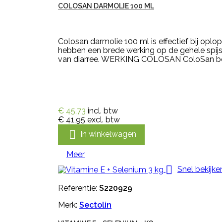
COLOSAN DARMOLIE 100 ML
Colosan darmolie 100 ml is effectief bij opl
hebben een brede werking op de gehele spij
van diarree. WERKING COLOSAN ColoSan bev
€ 45,73
incl. btw
€ 41,95
excl. btw

In winkelwagen
Meer

Snel bekijke
Referentie:
S220929
Merk:
Sectolin