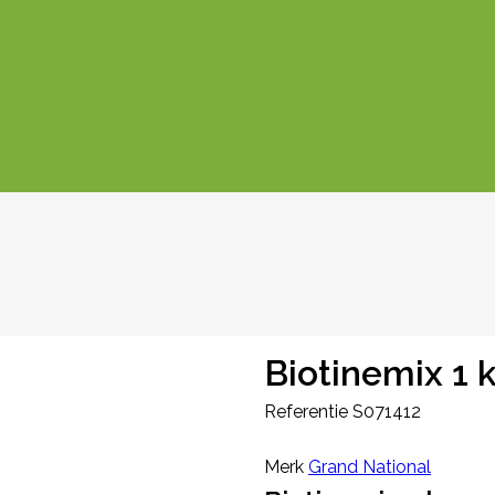
Biotinemix 1 
Referentie
S071412
Merk
Grand National