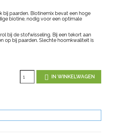
ek bij paarden. Biotinemix bevat een hoge
ge biotine, nodig voor een optimale
ol bij de stofwisseling. B
ij een tekort aan
n op bij paarden
. Slechte hoornkwaliteit is

IN WINKELWAGEN