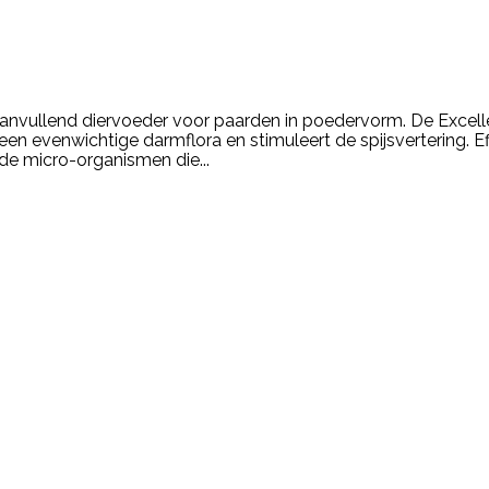
aanvullend diervoeder voor paarden in poedervorm. De Excell
en evenwichtige darmflora en stimuleert de spijsvertering. E
nde micro-organismen die...