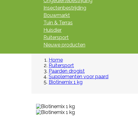
Ongediertebestrijding
Insectenbestrijding
Bouwmarkt
Tuin & Terras
Huisdier
Ruitersport
Nieuwe producten
Home
Ruitersport
Paarden drogist
Supplementen voor paard
Biotinemix 1 kg