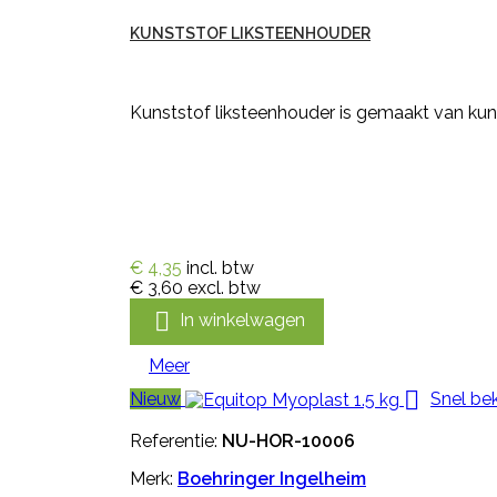
KUNSTSTOF LIKSTEENHOUDER
Kunststof liksteenhouder is gemaakt van kuns
€ 4,35
incl. btw
€ 3,60
excl. btw

In winkelwagen
Meer

Nieuw
Snel bek
Referentie:
NU-HOR-10006
Merk:
Boehringer Ingelheim