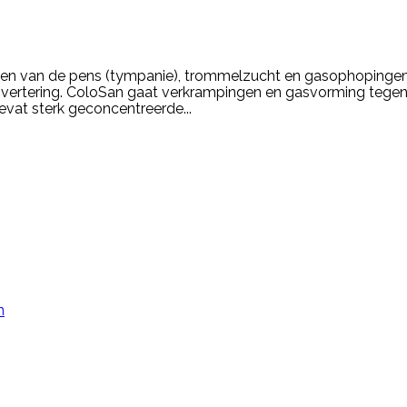
open van de pens (tympanie), trommelzucht en gasophopingen b
svertering. ColoSan gaat verkrampingen en gasvorming tegen
at sterk geconcentreerde...
n