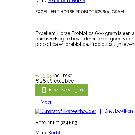
Merk:
Excellent Horse
EXCELLENT HORSE PROBIOTICS 600 GRAM
Excellent Horse Probiotics 600 gram is een 
darmwerking te bevorderen, en is goed voor e
probiotica en prebiotica. Probiotica zijn leve
€ 33,95
incl. btw
€ 28,06
excl. btw

In winkelwagen
Meer

Snel bekijken
Referentie:
324803
Merk:
Kerbl