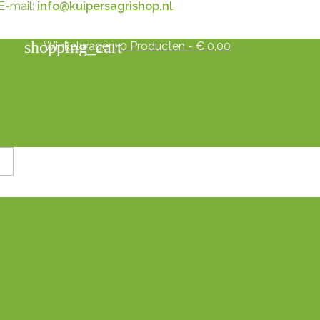
E-mail:
info@kuipersagrishop.nl
shopping_cart
Winkelwagen:
0
Producten - € 0,00