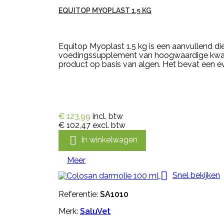
EQUITOP MYOPLAST 1.5 KG
Equitop Myoplast 1.5 kg is een aanvullend di
voedingssupplement van hoogwaardige kwalitei
product op basis van algen. Het bevat een ev
€ 123,99
incl. btw
€ 102,47
excl. btw

In winkelwagen
Meer

Snel bekijken
Referentie:
SA1010
Merk:
SaluVet