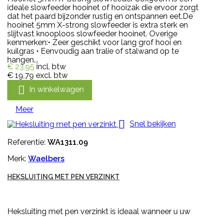
ideale slowfeeder hooinet of hooizak die ervoor zorgt
dat het paard bijzonder rustig en ontspannen eet.De
hooinet 5mm X-strong slowfeeder is extra sterk en
slijtvast knooploos slowfeeder hooinet. Overige
kenmerken:• Zeer geschikt voor lang grof hooi en
kuilgras • Eenvoudig aan tralie of stalwand op te
hangen...
€ 23,95
incl. btw
€ 19,79
excl. btw

In winkelwagen
Meer

Snel bekijken
Referentie:
WA1311.09
Merk:
Waelbers
HEKSLUITING MET PEN VERZINKT
Heksluiting met pen verzinkt is ideaal wanneer u uw