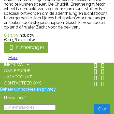
hond te kunnen spelen. De Chuckit! Breathe right fetch
wheel is gemaakt van zeer duurzaam kunststof en is
speciaal ontworpen om de ademhaling en luchtstroom
te vergemakkelijken tijdens het spelen.Voor nog langer
en leuker spelen.Eigenschappen: Geschikt voor spelen
op land of water Zacht voor de bek van...
€ 13,99
incl. btw
€ 11,56
excl. btw

In winkelwagen
Meer
INFORMATIE


ONS BEDRIJF


UW ACCOUNT


CONTACTEER ONS


Beheer uw cookies en privacy
Nieuwsbrief