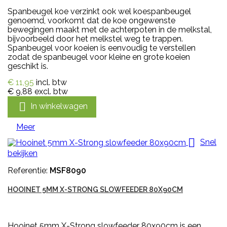
Spanbeugel koe verzinkt ook wel koespanbeugel
genoemd, voorkomt dat de koe ongewenste
bewegingen maakt met de achterpoten in de melkstal,
bijvoorbeeld door het melkstel weg te trappen.
Spanbeugel voor koeien is eenvoudig te verstellen
zodat de spanbeugel voor kleine en grote koeien
geschikt is.
€ 11,95
incl. btw
€ 9,88
excl. btw

In winkelwagen
Meer

Snel
bekijken
Referentie:
MSF8090
HOOINET 5MM X-STRONG SLOWFEEDER 80X90CM
Hooinet 5mm X-Strong slowfeeder 80x90cm is een