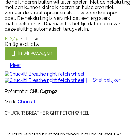
kleine kinderen buiten wil laten spelen. Met de heksluiting
met pen kunnen kleine kinderen en huisdieren niet
zomaar de straat oprennen als u uw voordeur open
doet. De heksluiting is verzinkt dat een erg sterk
materiaalsoort is. Daarnaast is het fijn dat de pen van
deze sluiting automatisch terugvalt in...
€ 2,29
incl. btw
€ 1,89
excl. btw

In winkelwagen
Meer

Snel bekijken
Referentie:
CHUC47092
Merk:
Chuckit
CHUCKIT! BREATHE RIGHT FETCH WHEEL
Chuckit! Breathe right fetch wheel om lekker met uw