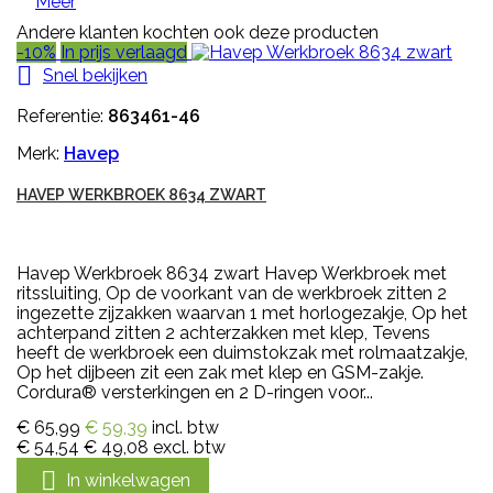
Meer
Andere klanten kochten ook deze producten
-10%
In prijs verlaagd

Snel bekijken
Referentie:
863461-46
Merk:
Havep
HAVEP WERKBROEK 8634 ZWART
Havep Werkbroek 8634 zwart Havep Werkbroek met
ritssluiting, Op de voorkant van de werkbroek zitten 2
ingezette zijzakken waarvan 1 met horlogezakje, Op het
achterpand zitten 2 achterzakken met klep, Tevens
heeft de werkbroek een duimstokzak met rolmaatzakje,
Op het dijbeen zit een zak met klep en GSM-zakje.
Cordura® versterkingen en 2 D-ringen voor...
€ 65,99
€ 59,39
incl. btw
€ 54,54
€ 49,08
excl. btw

In winkelwagen