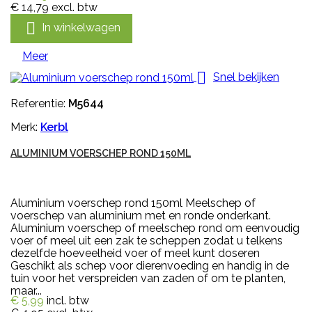
€ 14,79
excl. btw

In winkelwagen
Meer

Snel bekijken
Referentie:
M5644
Merk:
Kerbl
ALUMINIUM VOERSCHEP ROND 150ML
Aluminium voerschep rond 150ml Meelschep of
voerschep van aluminium met en ronde onderkant.
Aluminium voerschep of meelschep rond om eenvoudig
voer of meel uit een zak te scheppen zodat u telkens
dezelfde hoeveelheid voer of meel kunt doseren
Geschikt als schep voor dierenvoeding en handig in de
tuin voor het verspreiden van zaden of om te planten,
maar...
€ 5,99
incl. btw