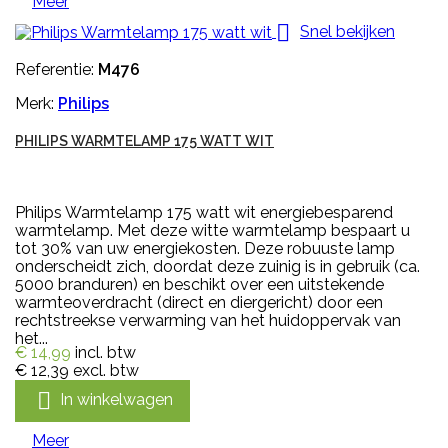
Meer

Snel bekijken
Referentie:
M476
Merk:
Philips
PHILIPS WARMTELAMP 175 WATT WIT
Philips Warmtelamp 175 watt wit energiebesparend
warmtelamp. Met deze witte warmtelamp bespaart u
tot 30% van uw energiekosten. Deze robuuste lamp
onderscheidt zich, doordat deze zuinig is in gebruik (ca.
5000 branduren) en beschikt over een uitstekende
warmteoverdracht (direct en diergericht) door een
rechtstreekse verwarming van het huidoppervak van
het...
€ 14,99
incl. btw
€ 12,39
excl. btw

In winkelwagen
Meer