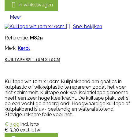

In winkelwagen
Meer

Snel bekijken
Referentie:
M829
Merk:
Kerbl
KUILTAPE WIT 10M X 10CM
Kuiltape wit 10m x 10cm Kuilplakband om gaatjes in
kuilplastic of wikkelplastic te repareren zodat het voer
niet schimmelt. Kuiltape ook wel isolatietape genoemd
heeft een zeer hoge kleefkracht. De kuiltape plakt zelfs
op een vochtige ondergrond! Hoogwaardige kuiltape of
kuilplakband is uv- bestendig en waterafstotend.
Stevige, rekbare folie voor het...
€ 3,99
incl. btw
€ 3,30
excl. btw