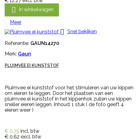
€ 12,27
excl. btw

In winkelwagen
Meer

Snel bekijken
Referentie:
GAUN14270
Merk:
Gaun
PLUIMVEE EI KUNSTSTOF
Pluimvee ei kunststof voor het stimuleren van uw kippen
om eieren te leggen. Door het plaatsen van een
pluimvee ei kunststof in het kippenhok zullen uw kippen
sneller eieren leggen. Inhoud: 1 stuk ( de foto geeft 4
eieren weer )
€ 0,75
incl. btw
€ 0,62
excl. btw