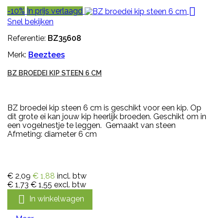

-10%
In prijs verlaagd
Snel bekijken
Referentie:
BZ35608
Merk:
Beeztees
BZ BROEDEI KIP STEEN 6 CM
BZ broedei kip steen 6 cm is geschikt voor een kip. Op
dit grote ei kan jouw kip heerlijk broeden. Geschikt om in
een vogelnestje te leggen. Gemaakt van steen
Afmeting: diameter 6 cm
€ 2,09
€ 1,88
incl. btw
€ 1,73
€ 1,55
excl. btw

In winkelwagen