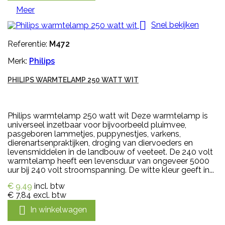
Meer

Snel bekijken
Referentie:
M472
Merk:
Philips
PHILIPS WARMTELAMP 250 WATT WIT
Philips warmtelamp 250 watt wit Deze warmtelamp is
universeel inzetbaar voor bijvoorbeeld pluimvee,
pasgeboren lammetjes, puppynestjes, varkens,
dierenartsenpraktijken, droging van diervoeders en
levensmiddelen in de landbouw of veeteet. De 240 volt
warmtelamp heeft een levensduur van ongeveer 5000
uur bij 240 volt stroomspanning. De witte kleur geeft in...
€ 9,49
incl. btw
€ 7,84
excl. btw

In winkelwagen