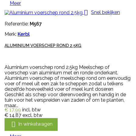
Meer

Snel bekijken
Referentie:
M567
Merk:
Kerbl
ALUMINIUM VOERSCHEP ROND 2.5KG
Aluminium voerschep rond 2.5kg Meelschep of
voerschep van aluminium met en ronde onderkant.
Aluminium voerschep of meelschep rond om eenvoudig
voer of meel uit een zak te scheppen zodat u telkens
dezelfde hoeveelheid voer of meel kunt doseren
Geschikt als schep voor dierenvoeding en handig in de
tuin voor het verspreiden van zaden of om te planten,
maar...
€ 17,99
incl. btw
€ 14,87
excl. btw

In winkelwagen