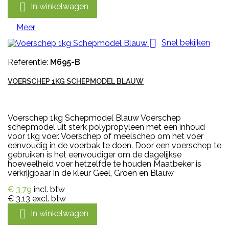

In winkelwagen
Meer

Snel bekijken
Referentie:
M695-B
VOERSCHEP 1KG SCHEPMODEL BLAUW
Voerschep 1kg Schepmodel Blauw Voerschep
schepmodel uit sterk polypropyleen met een inhoud
voor 1kg voer. Voerschep of meelschep om het voer
eenvoudig in de voerbak te doen. Door een voerschep te
gebruiken is het eenvoudiger om de dagelijkse
hoeveelheid voer hetzelfde te houden Maatbeker is
verkrijgbaar in de kleur Geel, Groen en Blauw
€ 3,79
incl. btw
€ 3,13
excl. btw

In winkelwagen