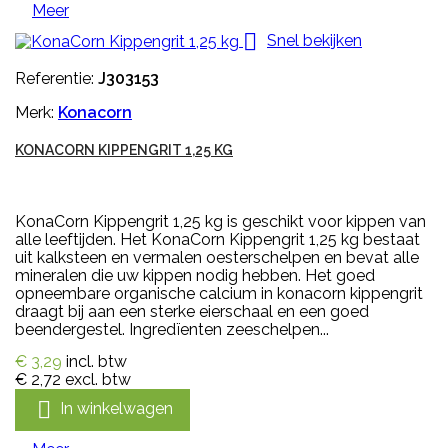
Meer

Snel bekijken
Referentie:
J303153
Merk:
Konacorn
KONACORN KIPPENGRIT 1,25 KG
KonaCorn Kippengrit 1,25 kg is geschikt voor kippen van
alle leeftijden. Het KonaCorn Kippengrit 1,25 kg bestaat
uit kalksteen en vermalen oesterschelpen en bevat alle
mineralen die uw kippen nodig hebben. Het goed
opneembare organische calcium in konacorn kippengrit
draagt bij aan een sterke eierschaal en een goed
beendergestel. Ingredïenten zeeschelpen...
€ 3,29
incl. btw
€ 2,72
excl. btw

In winkelwagen