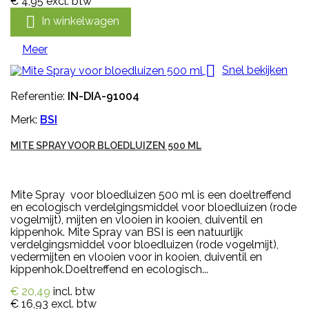
€ 4,95
excl. btw

In winkelwagen
Meer

Snel bekijken
Referentie:
IN-DIA-91004
Merk:
BSI
MITE SPRAY VOOR BLOEDLUIZEN 500 ML
Mite Spray voor bloedluizen 500 ml is een doeltreffend
en ecologisch verdelgingsmiddel voor bloedluizen (rode
vogelmijt), mijten en vlooien in kooien, duiventil en
kippenhok. Mite Spray van BSI is een natuurlijk
verdelgingsmiddel voor bloedluizen (rode vogelmijt),
vedermijten en vlooien voor in kooien, duiventil en
kippenhok.Doeltreffend en ecologisch...
€ 20,49
incl. btw
€ 16,93
excl. btw