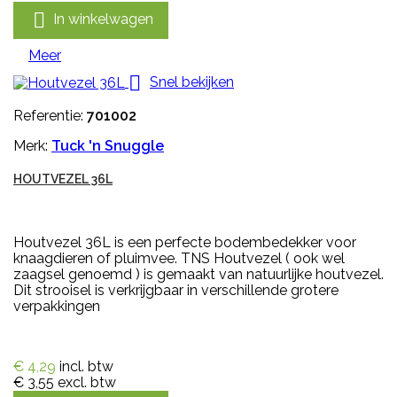

In winkelwagen
Meer

Snel bekijken
Referentie:
701002
Merk:
Tuck 'n Snuggle
HOUTVEZEL 36L
Houtvezel 36L is een perfecte bodembedekker voor
knaagdieren of pluimvee. TNS Houtvezel ( ook wel
zaagsel genoemd ) is gemaakt van natuurlijke houtvezel.
Dit strooisel is verkrijgbaar in verschillende grotere
verpakkingen
€ 4,29
incl. btw
€ 3,55
excl. btw