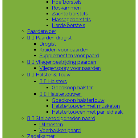
Hoefborstels
Roskammen
Zachte borstels
Massageborstels
Harde borstels
Paardenvoer


Paarden drogist
Drogist
Kruiden voor paarden
Supplementen voor paard


Vliegenbestrijding paarden
Vliegenspray voor paarden


Halster & Touw


Halsters
Goedkoop halster


Halstertouwen
Goedkoop halstertouw
Halstertouwen met musketon
Halstertouwen met paniekhaak


Stalbenodigdheden paard
Uitmesten
Voerbakken paard
Zadelkamer