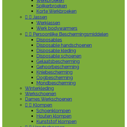
Werkbroeken
Spijkerbroeken
Korte Werkbroeken


Jassen
Werkjassen
Werk bodywarmers


Persoonlijke Beschermingsmiddelen
Disposables
Disposable handschoenen
Disposable kleding
Disposable schoenen
Gelaatsbescherming
Gehoorbescherming
Kniebescherming
Oogbescherming
Mondbescherming
Winterkleding
Werkschoenen
Dames Werkschoenen


Klompen
Schoenklompen
Houten klompen
Kunststof klompen