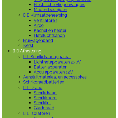
Elektrische vliegenvangers
Maden bestrijden


Klimaatbeheersing
Ventilatoren
Airco
Kachel en heater
Heteluchtkanon
kruiwagenband
Kerst


Afrastering


Schrikdraadapparaat
Lichtnetapparaten 230V
Batterijapparaten
Accu apparaten 12V
Aansluitmateriaal en accessoires
Schrikdraadbatterijen


Draad
Schrikdraad
Schrikkoord
Schriklint
Gladdraad


Isolatoren