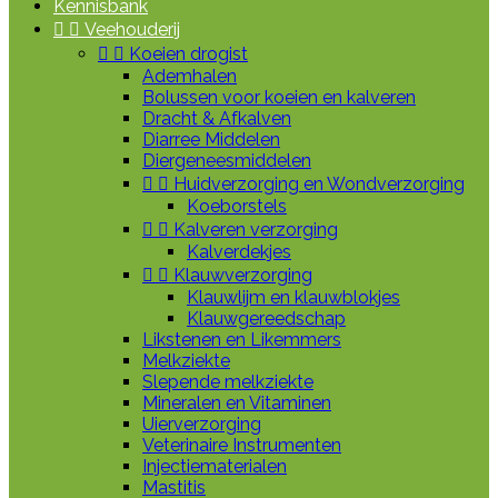
Kennisbank


Veehouderij


Koeien drogist
Ademhalen
Bolussen voor koeien en kalveren
Dracht & Afkalven
Diarree Middelen
Diergeneesmiddelen


Huidverzorging en Wondverzorging
Koeborstels


Kalveren verzorging
Kalverdekjes


Klauwverzorging
Klauwlijm en klauwblokjes
Klauwgereedschap
Likstenen en Likemmers
Melkziekte
Slepende melkziekte
Mineralen en Vitaminen
Uierverzorging
Veterinaire Instrumenten
Injectiematerialen
Mastitis