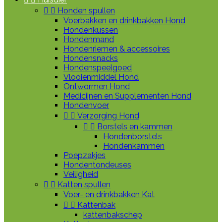


Honden spullen
Voerbakken en drinkbakken Hond
Hondenkussen
Hondenmand
Hondenriemen & accessoires
Hondensnacks
Hondenspeelgoed
Vlooienmiddel Hond
Ontwormen Hond
Medicijnen en Supplementen Hond
Hondenvoer


Verzorging Hond


Borstels en kammen
Hondenborstels
Hondenkammen
Poepzakjes
Hondentondeuses
Veiligheid


Katten spullen
Voer- en drinkbakken Kat


Kattenbak
kattenbakschep