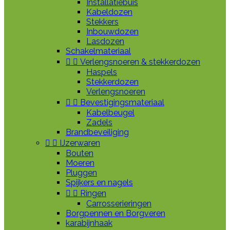
Installatiebuis
Kabeldozen
Stekkers
Inbouwdozen
Lasdozen
Schakelmateriaal


Verlengsnoeren & stekkerdozen
Haspels
Stekkerdozen
Verlengsnoeren


Bevestigingsmateriaal
Kabelbeugel
Zadels
Brandbeveiliging


IJzerwaren
Bouten
Moeren
Pluggen
Spijkers en nagels


Ringen
Carrosserieringen
Borgpennen en Borgveren
karabijnhaak