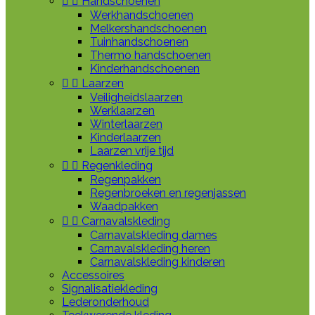


Handschoenen
Werkhandschoenen
Melkershandschoenen
Tuinhandschoenen
Thermo handschoenen
Kinderhandschoenen


Laarzen
Veiligheidslaarzen
Werklaarzen
Winterlaarzen
Kinderlaarzen
Laarzen vrije tijd


Regenkleding
Regenpakken
Regenbroeken en regenjassen
Waadpakken


Carnavalskleding
Carnavalskleding dames
Carnavalskleding heren
Carnavalskleding kinderen
Accessoires
Signalisatiekleding
Lederonderhoud