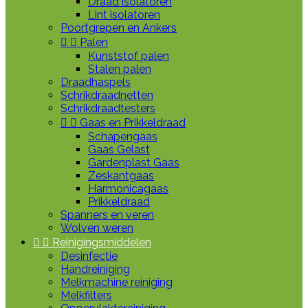
Draad isolatoren
Lint isolatoren
Poortgrepen en Ankers


Palen
Kunststof palen
Stalen palen
Draadhaspels
Schrikdraadnetten
Schrikdraadtesters


Gaas en Prikkeldraad
Schapengaas
Gaas Gelast
Gardenplast Gaas
Zeskantgaas
Harmonicagaas
Prikkeldraad
Spanners en veren
Wolven weren


Reinigingsmiddelen
Desinfectie
Handreiniging
Melkmachine reiniging
Melkfilters