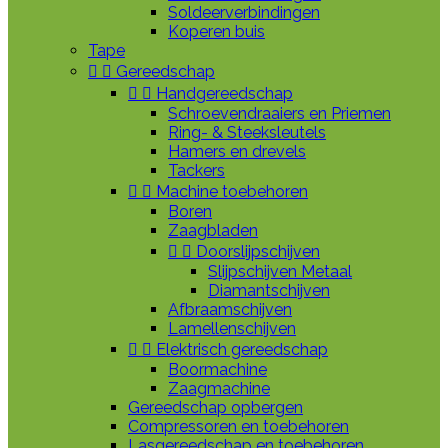
Soldeerverbindingen
Koperen buis
Tape


Gereedschap


Handgereedschap
Schroevendraaiers en Priemen
Ring- & Steeksleutels
Hamers en drevels
Tackers


Machine toebehoren
Boren
Zaagbladen


Doorslijpschijven
Slijpschijven Metaal
Diamantschijven
Afbraamschijven
Lamellenschijven


Elektrisch gereedschap
Boormachine
Zaagmachine
Gereedschap opbergen
Compressoren en toebehoren
Lasgereedschap en toebehoren