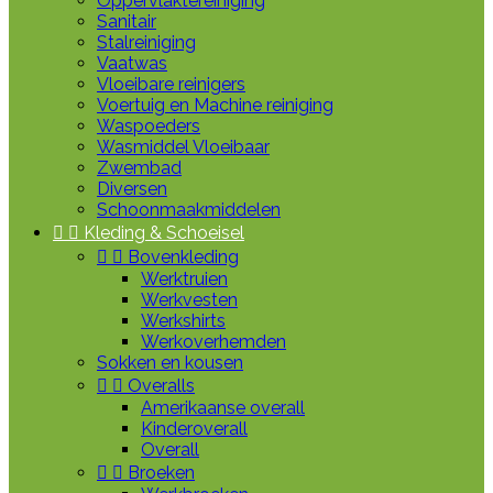
Oppervlaktereiniging
Sanitair
Stalreiniging
Vaatwas
Vloeibare reinigers
Voertuig en Machine reiniging
Waspoeders
Wasmiddel Vloeibaar
Zwembad
Diversen
Schoonmaakmiddelen


Kleding & Schoeisel


Bovenkleding
Werktruien
Werkvesten
Werkshirts
Werkoverhemden
Sokken en kousen


Overalls
Amerikaanse overall
Kinderoverall
Overall


Broeken