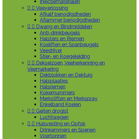
Injectiematerialen


Veeverlossing
Afkalf benodigdheden
Aflammer benodigdheden


Dwang en Bindmiddelen
Anti-drinkbeugels
Halsters en Riemen
Koeliften en Spanbeugels
Veedrijver
Stier- en Koegeleiding


Dekseizoen, Veeherkenning en
Veemarkering
Dekblokken en Dektuig
Halsplaatjes
Halsriemen
Kokernummers
Merkstiften en Merkspray
Enkelband Koeien


Geiten drogist
Luchtwegen


Huisvesting en Opfok
Drinkemmers en Spenen
Voertonnen