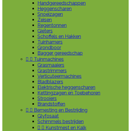
Handgereedschappen
Heggenscharen
Snoeizagen
Zeisen
Regentonnen
Gieters
Schoffels en Hakken
Tuinhamers
Grondboor
Bagger gereedschap


Tuinmachines
Grasmaaiers
Grastrimmers
Verticuteermachines
Bladblazers
Elektrische heggenscharen
Kettingzagen en Toebehoren
Strooiers
Brandstoffen


Bemesting en Bestrijding
Glyfosaat
Schimmels bestrijden


Kunstmest en Kalk