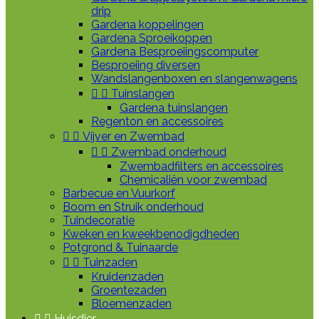
drip
Gardena koppelingen
Gardena Sproeikoppen
Gardena Besproeiingscomputer
Besproeiing diversen
Wandslangenboxen en slangenwagens


Tuinslangen
Gardena tuinslangen
Regenton en accessoires


Vijver en Zwembad


Zwembad onderhoud
Zwembadfilters en accessoires
Chemicaliën voor zwembad
Barbecue en Vuurkorf
Boom en Struik onderhoud
Tuindecoratie
Kweken en kweekbenodigdheden
Potgrond & Tuinaarde


Tuinzaden
Kruidenzaden
Groentezaden
Bloemenzaden


Huisdier