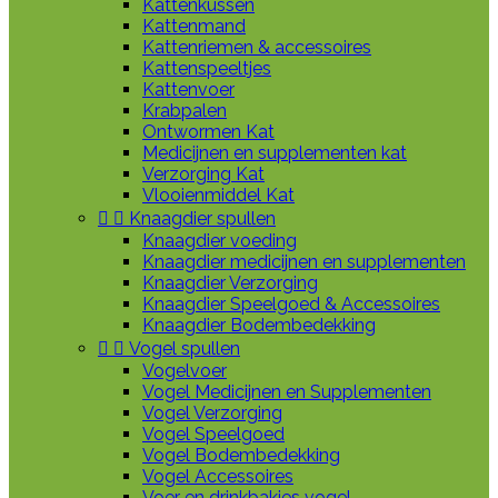
Kattenkussen
Kattenmand
Kattenriemen & accessoires
Kattenspeeltjes
Kattenvoer
Krabpalen
Ontwormen Kat
Medicijnen en supplementen kat
Verzorging Kat
Vlooienmiddel Kat


Knaagdier spullen
Knaagdier voeding
Knaagdier medicijnen en supplementen
Knaagdier Verzorging
Knaagdier Speelgoed & Accessoires
Knaagdier Bodembedekking


Vogel spullen
Vogelvoer
Vogel Medicijnen en Supplementen
Vogel Verzorging
Vogel Speelgoed
Vogel Bodembedekking
Vogel Accessoires
Voer en drinkbakjes vogel