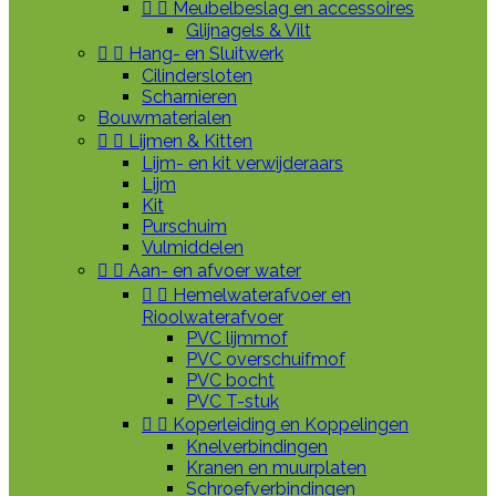


Meubelbeslag en accessoires
Glijnagels & Vilt


Hang- en Sluitwerk
Cilindersloten
Scharnieren
Bouwmaterialen


Lijmen & Kitten
Lijm- en kit verwijderaars
Lijm
Kit
Purschuim
Vulmiddelen


Aan- en afvoer water


Hemelwaterafvoer en
Rioolwaterafvoer
PVC lijmmof
PVC overschuifmof
PVC bocht
PVC T-stuk


Koperleiding en Koppelingen
Knelverbindingen
Kranen en muurplaten
Schroefverbindingen