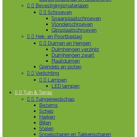


Bevestigingsmaterialen


Schroeven
Spaanplaatschroeven
Vlonderschroeven
Gipsplaatschroeven


Hek- en Poortbeslag


Duimen en Hengen
Duimhengen verzinkt
Duimhengen zwart
Plaatduimen
Grendels en sloten


Verlichting


Lampen
LED lampen


Tuin & Terras


Tuingereedschap
Bezems
Schep
Harken
Bijlen
Stelen
Snoeischaren en Takkenscharen