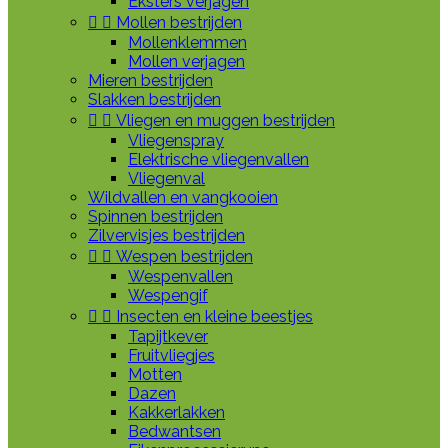
Eksters verjagen


Mollen bestrijden
Mollenklemmen
Mollen verjagen
Mieren bestrijden
Slakken bestrijden


Vliegen en muggen bestrijden
Vliegenspray
Elektrische vliegenvallen
Vliegenval
Wildvallen en vangkooien
Spinnen bestrijden
Zilvervisjes bestrijden


Wespen bestrijden
Wespenvallen
Wespengif


Insecten en kleine beestjes
Tapijtkever
Fruitvliegjes
Motten
Dazen
Kakkerlakken
Bedwantsen