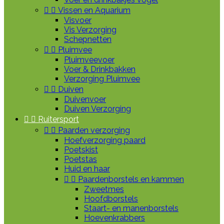


Vissen en Aquarium
Visvoer
Vis Verzorging
Schepnetten


Pluimvee
Pluimveevoer
Voer & Drinkbakken
Verzorging Pluimvee


Duiven
Duivenvoer
Duiven Verzorging


Ruitersport


Paarden verzorging
Hoefverzorging paard
Poetskist
Poetstas
Huid en haar


Paardenborstels en kammen
Zweetmes
Hoofdborstels
Staart- en manenborstels
Hoevenkrabbers