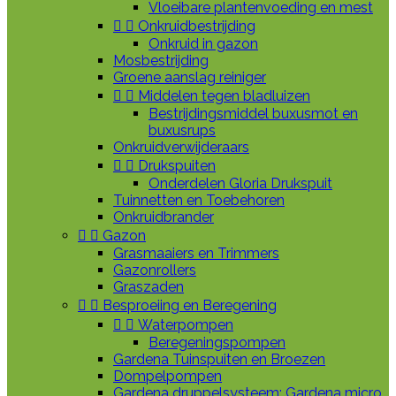
Vloeibare plantenvoeding en mest


Onkruidbestrijding
Onkruid in gazon
Mosbestrijding
Groene aanslag reiniger


Middelen tegen bladluizen
Bestrijdingsmiddel buxusmot en
buxusrups
Onkruidverwijderaars


Drukspuiten
Onderdelen Gloria Drukspuit
Tuinnetten en Toebehoren
Onkruidbrander


Gazon
Grasmaaiers en Trimmers
Gazonrollers
Graszaden


Besproeiing en Beregening


Waterpompen
Beregeningspompen
Gardena Tuinspuiten en Broezen
Dompelpompen
Gardena druppelsysteem: Gardena micro