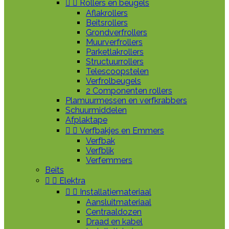


Rollers en beugels
Aflakrollers
Beitsrollers
Grondverfrollers
Muurverfrollers
Parketlakrollers
Structuurrollers
Telescoopstelen
Verfrolbeugels
2 Componenten rollers
Plamuurmessen en verfkrabbers
Schuurmiddelen
Afplaktape


Verfbakjes en Emmers
Verfbak
Verfblik
Verfemmers
Beits


Elektra


Installatiemateriaal
Aansluitmateriaal
Centraaldozen
Draad en kabel