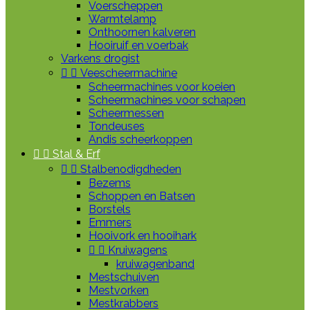
Voerscheppen
Warmtelamp
Onthoornen kalveren
Hooiruif en voerbak
Varkens drogist


Veescheermachine
Scheermachines voor koeien
Scheermachines voor schapen
Scheermessen
Tondeuses
Andis scheerkoppen


Stal & Erf


Stalbenodigdheden
Bezems
Schoppen en Batsen
Borstels
Emmers
Hooivork en hooihark


Kruiwagens
kruiwagenband
Mestschuiven
Mestvorken
Mestkrabbers