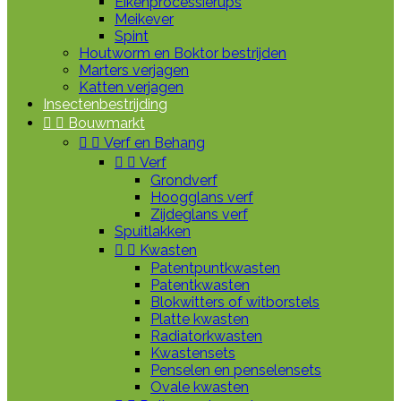
Eikenprocessierups
Meikever
Spint
Houtworm en Boktor bestrijden
Marters verjagen
Katten verjagen
Insectenbestrijding


Bouwmarkt


Verf en Behang


Verf
Grondverf
Hoogglans verf
Zijdeglans verf
Spuitlakken


Kwasten
Patentpuntkwasten
Patentkwasten
Blokwitters of witborstels
Platte kwasten
Radiatorkwasten
Kwastensets
Penselen en penselensets
Ovale kwasten