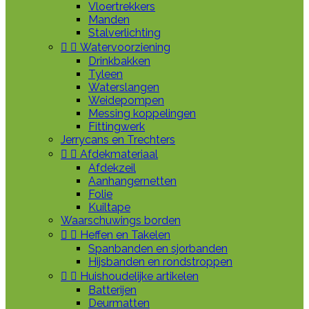
Vloertrekkers
Manden
Stalverlichting


Watervoorziening
Drinkbakken
Tyleen
Waterslangen
Weidepompen
Messing koppelingen
Fittingwerk
Jerrycans en Trechters


Afdekmateriaal
Afdekzeil
Aanhangernetten
Folie
Kuiltape
Waarschuwings borden


Heffen en Takelen
Spanbanden en sjorbanden
Hijsbanden en rondstroppen


Huishoudelijke artikelen
Batterijen
Deurmatten