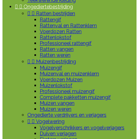
Teekwerende kleding


Ongediertebestrijding


Ratten bestrijden
Rattengif
Rattenval en Rattenklem
Voerdozen Ratten
Rattenlokstof
Professioneel rattengif
Ratten vangen
Ratten weren


Muizenbestrijding
Muizengif
Muizenval en muizenklem
Voerdozen Muizen
Muizenlokstof
Professioneel muizengif
Complete pakketten muizengif
Muizen vangen
Muizen weren
Ongedierte verdrijvers en verjagers


Vogelwering
Vogelverschrikkers en vogelverjagers
Duiven verjagen