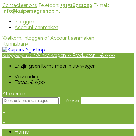
Contacteer ons
Telefoon:
+31518721029
E-mail:
info@kuipersagrishop.nl
Inloggen
Account aanmaken
Welkom,
Inloggen
of
Account aanmaken
Kennisbank
shopping_cart
Winkelwagen:
0
Producten - € 0,00
Er zijn geen items meer in uw wagen
Verzending
Totaal
€ 0,00
Afrekenen


Zoeken



Home