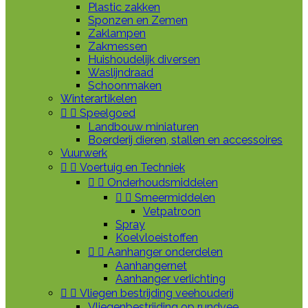
Plastic zakken
Sponzen en Zemen
Zaklampen
Zakmessen
Huishoudelijk diversen
Waslijndraad
Schoonmaken
Winterartikelen


Speelgoed
Landbouw miniaturen
Boerderij dieren, stallen en accessoires
Vuurwerk


Voertuig en Techniek


Onderhoudsmiddelen


Smeermiddelen
Vetpatroon
Spray
Koelvloeistoffen


Aanhanger onderdelen
Aanhangernet
Aanhanger verlichting


Vliegen bestrijding veehouderij
Vliegenbestrijding op rundvee