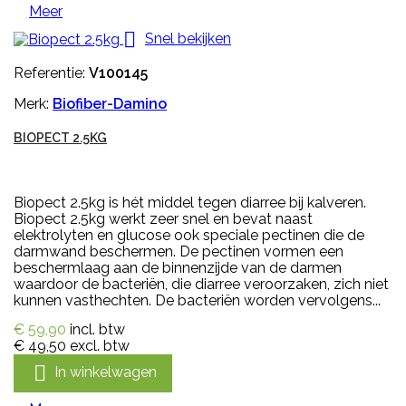
Meer

Snel bekijken
Referentie:
V100145
Merk:
Biofiber-Damino
BIOPECT 2.5KG
Biopect 2.5kg is hét middel tegen diarree bij kalveren.
Biopect 2.5kg werkt zeer snel en bevat naast
elektrolyten en glucose ook speciale pectinen die de
darmwand beschermen. De pectinen vormen een
beschermlaag aan de binnenzijde van de darmen
waardoor de bacteriën, die diarree veroorzaken, zich niet
kunnen vasthechten. De bacteriën worden vervolgens...
€ 59,90
incl. btw
€ 49,50
excl. btw

In winkelwagen