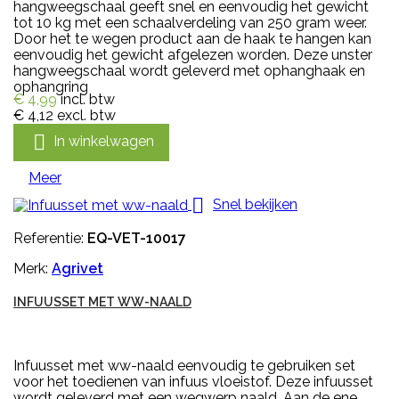
hangweegschaal geeft snel en eenvoudig het gewicht
tot 10 kg met een schaalverdeling van 250 gram weer.
Door het te wegen product aan de haak te hangen kan
eenvoudig het gewicht afgelezen worden. Deze unster
hangweegschaal wordt geleverd met ophanghaak en
ophangring
€ 4,99
incl. btw
€ 4,12
excl. btw

In winkelwagen
Meer

Snel bekijken
Referentie:
EQ-VET-10017
Merk:
Agrivet
INFUUSSET MET WW-NAALD
Infuusset met ww-naald eenvoudig te gebruiken set
voor het toedienen van infuus vloeistof. Deze infuusset
wordt geleverd met een wegwerp naald. Aan de ene