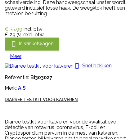
schaalverdeling. Deze hangweegschaal unster wordt
geleverd inclusief losse haak. De weegklok heeft een
metalen behuizing
€ 35,99
incl. btw
€ 29,74
excl. btw

In winkelwagen
Meer

Snel bekijken
Referentie:
BI303027
Merk:
A.S
DIARREE TESTKIT VOOR KALVEREN
Diarree testkit voor kalveren voor de kwalitatieve
detectie van rotavirus, coronavirus, E-coli en
Cryptosporidium parvum in de mest van kalveren.
Diarree testen bij kalveren om te bepalen welke soort