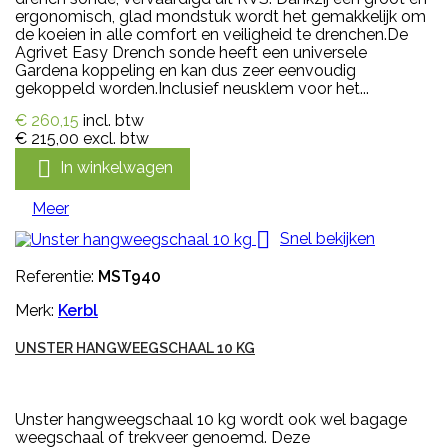
ergonomisch, glad mondstuk wordt het gemakkelijk om
de koeien in alle comfort en veiligheid te drenchen.De
Agrivet Easy Drench sonde heeft een universele
Gardena koppeling en kan dus zeer eenvoudig
gekoppeld worden.Inclusief neusklem voor het...
€ 260,15
incl. btw
€ 215,00
excl. btw

In winkelwagen
Meer

Snel bekijken
Referentie:
MST940
Merk:
Kerbl
UNSTER HANGWEEGSCHAAL 10 KG
Unster hangweegschaal 10 kg wordt ook wel bagage
weegschaal of trekveer genoemd. Deze