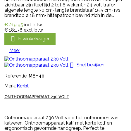
zichtbaar zijn (leeftijd 2 tot 6 weken). • 24 volt trafo•
algehele lengte 30 cm• lengte brandstaaf 15,5 cm• rvs
brandtop ø 18 mm• hittepatroon bevind zich in de...
€ 219,95
incl. btw
€ 181,78
excl. btw

In winkelwagen
Meer

Snel bekijken
Referentie:
MEH40
Merk:
Kerbl
ONTHOORNAPPARAAT 230 VOLT
Onthoornapparaat 230 Volt voor het onthoornen van
kalveren. Onthoornapparaat kalf met korte kolf en
ergonomisch gevormde handgreep. Perfect te