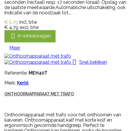
seconden (rectaal) resp. 17 seconden (oraal). Opslag van
de laatste meetwaarde.Automatische uitschakeling, ook
indicatie van de noodzaak tot...
€ 5,79
incl. btw
€ 4,79
excl. btw

In winkelwagen
Meer

Snel bekijken
Referentie:
MEH40T
Merk:
Kerbl
ONTHOORNAPPARAAT MET TRAFO
Onthoornapparaat met trafo voor het onthoornen van
kalveren. Onthoornapparaat kalf met korte kolf en
ergonomisch gevormde handgreep. Perfect te
hanteren.Onthoornen kan beginnen zodra de hoorntjes