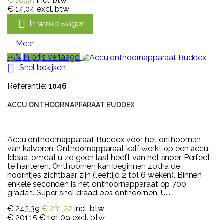
€ 16,99
incl. btw
€ 14,04
excl. btw

In winkelwagen
Meer
-5%
In prijs verlaagd

Snel bekijken
Referentie:
1046
ACCU ONTHOORNAPPARAAT BUDDEX
Accu onthoornapparaat Buddex voor het onthoornen
van kalveren. Onthoornapparaat kalf werkt op een accu.
Ideaal omdat u zo geen last heeft van het snoer. Perfect
te hanteren. Onthoornen kan beginnen zodra de
hoorntjes zichtbaar zijn (leeftijd 2 tot 6 weken). Binnen
enkele seconden is het onthoornapparaat op 700
graden. Super snel draadloos onthoornen. U...
€ 243,39
€ 231,22
incl. btw
€ 201,15
€ 191,09
excl. btw