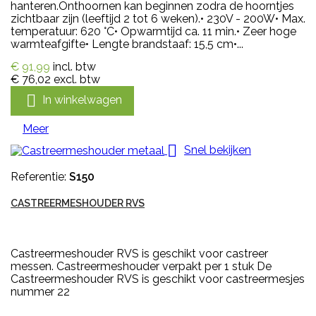
hanteren.Onthoornen kan beginnen zodra de hoorntjes
zichtbaar zijn (leeftijd 2 tot 6 weken).• 230V - 200W• Max.
temperatuur: 620 °C• Opwarmtijd ca. 11 min.• Zeer hoge
warmteafgifte• Lengte brandstaaf: 15,5 cm•...
€ 91,99
incl. btw
€ 76,02
excl. btw

In winkelwagen
Meer

Snel bekijken
Referentie:
S150
CASTREERMESHOUDER RVS
Castreermeshouder RVS is geschikt voor castreer
messen. Castreermeshouder verpakt per 1 stuk De
Castreermeshouder RVS is geschikt voor castreermesjes
nummer 22