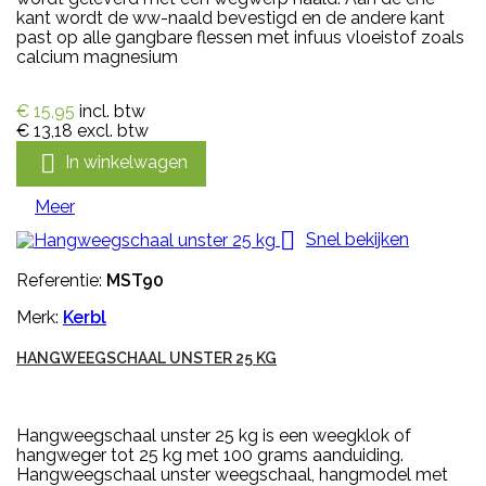
kant wordt de ww-naald bevestigd en de andere kant
past op alle gangbare flessen met infuus vloeistof zoals
calcium magnesium
€ 15,95
incl. btw
€ 13,18
excl. btw

In winkelwagen
Meer

Snel bekijken
Referentie:
MST90
Merk:
Kerbl
HANGWEEGSCHAAL UNSTER 25 KG
Hangweegschaal unster 25 kg is een weegklok of
hangweger tot 25 kg met 100 grams aanduiding.
Hangweegschaal unster weegschaal, hangmodel met