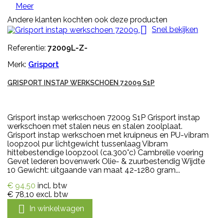
Meer
Andere klanten kochten ook deze producten

Snel bekijken
Referentie:
72009L-Z-
Merk:
Grisport
GRISPORT INSTAP WERKSCHOEN 72009 S1P
Grisport instap werkschoen 72009 S1P Grisport instap
werkschoen met stalen neus en stalen zoolplaat.
Grisport instap werkschoen met kruipneus en PU-vibram
loopzool pur lichtgewicht tussenlaag Vibram
hittebestendige loopzool (ca.300°c) Cambrelle voering
Gevet lederen bovenwerk Olie- & zuurbestendig Wijdte
10 Gewicht: uitgaande van maat 42-1280 gram...
€ 94,50
incl. btw
€ 78,10
excl. btw

In winkelwagen