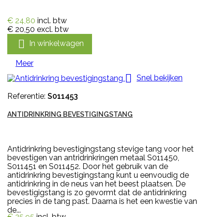
€ 24,80
incl. btw
€ 20,50
excl. btw

In winkelwagen
Meer

Snel bekijken
Referentie:
S011453
ANTIDRINKRING BEVESTIGINGSTANG
Antidrinkring bevestigingstang stevige tang voor het
bevestigen van antridrinkringen metaal S011450,
S011451 en S011452. Door het gebruik van de
antidrinkring bevestigingstang kunt u eenvoudig de
antidrinkring in de neus van het beest plaatsen. De
bevestigigstang is zo gevormt dat de antidrinkring
precies in de tang past. Daarna is het een kwestie van
de...
€ 25,95
incl. btw