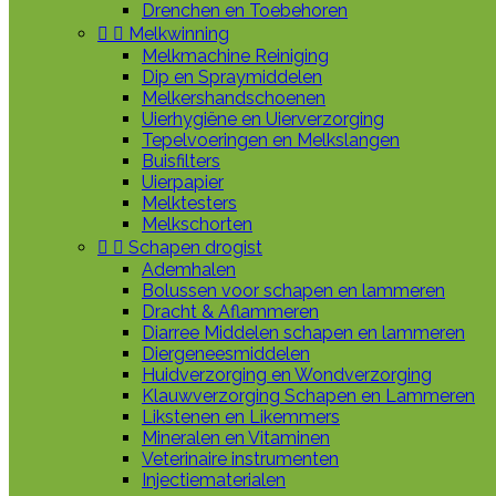
Drenchen en Toebehoren


Melkwinning
Melkmachine Reiniging
Dip en Spraymiddelen
Melkershandschoenen
Uierhygiëne en Uierverzorging
Tepelvoeringen en Melkslangen
Buisfilters
Uierpapier
Melktesters
Melkschorten


Schapen drogist
Ademhalen
Bolussen voor schapen en lammeren
Dracht & Aflammeren
Diarree Middelen schapen en lammeren
Diergeneesmiddelen
Huidverzorging en Wondverzorging
Klauwverzorging Schapen en Lammeren
Likstenen en Likemmers
Mineralen en Vitaminen
Veterinaire instrumenten
Injectiematerialen