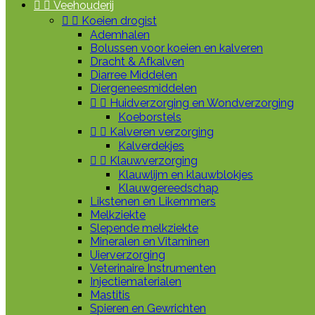


Veehouderij


Koeien drogist
Ademhalen
Bolussen voor koeien en kalveren
Dracht & Afkalven
Diarree Middelen
Diergeneesmiddelen


Huidverzorging en Wondverzorging
Koeborstels


Kalveren verzorging
Kalverdekjes


Klauwverzorging
Klauwlijm en klauwblokjes
Klauwgereedschap
Likstenen en Likemmers
Melkziekte
Slepende melkziekte
Mineralen en Vitaminen
Uierverzorging
Veterinaire Instrumenten
Injectiematerialen
Mastitis
Spieren en Gewrichten