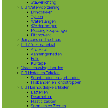
Stalverlichting


Watervoorziening
Drinkbakken
Tyleen
Waterslangen
Weidepompen
Messing koppelingen
Fittingwerk
Jerrycans en Trechters


Afdekmateriaal
Afdekzeil
Aanhangernetten
Folie
Kuiltape
Waarschuwings borden


Heffen en Takelen
Spanbanden en sjorbanden
Hijsbanden en rondstroppen


Huishoudelijke artikelen
Batterijen
Deurmatten
Plastic zakken
Sponzen en Zemen