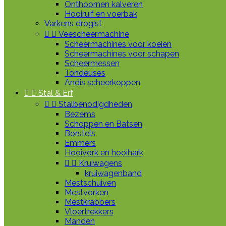
Onthoornen kalveren
Hooiruif en voerbak
Varkens drogist


Veescheermachine
Scheermachines voor koeien
Scheermachines voor schapen
Scheermessen
Tondeuses
Andis scheerkoppen


Stal & Erf


Stalbenodigdheden
Bezems
Schoppen en Batsen
Borstels
Emmers
Hooivork en hooihark


Kruiwagens
kruiwagenband
Mestschuiven
Mestvorken
Mestkrabbers
Vloertrekkers
Manden