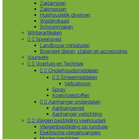
Zaklampen
Zakmessen
Huishoudelijk diversen
Waslijndraad
Schoonmaken
Winterartikelen


Speelgoed
Landbouw miniaturen
Boerderij dieren, stallen en accessoires
Vuurwerk


Voertuig en Techniek


Onderhoudsmiddelen


Smeermiddelen
Vetpatroon
Spray
Koelvloeistoffen


Aanhanger onderdelen
Aanhangernet
Aanhanger verlichting


Vliegen bestrijding veehouderij
Vliegenbestrijding op rundvee
Elektrische vliegenvangers
Maden bestrijden