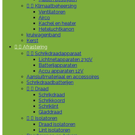


Klimaatbeheersing
Ventilatoren
Airco
Kachel en heater
Heteluchtkanon
kruiwagenband
Kerst


Afrastering


Schrikdraadapparaat
Lichtnetapparaten 230V
Batterijapparaten
Accu apparaten 12V
Aansluitmateriaal en accessoires
Schrikdraadbatterijen


Draad
Schrikdraad
Schrikkoord
Schriklint
Gladdraad


Isolatoren
Draad isolatoren
Lint isolatoren