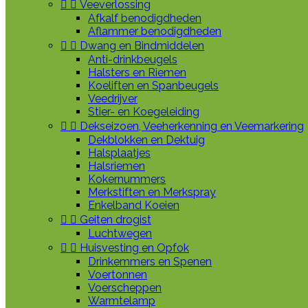


Veeverlossing
Afkalf benodigdheden
Aflammer benodigdheden


Dwang en Bindmiddelen
Anti-drinkbeugels
Halsters en Riemen
Koeliften en Spanbeugels
Veedrijver
Stier- en Koegeleiding


Dekseizoen, Veeherkenning en Veemarkering
Dekblokken en Dektuig
Halsplaatjes
Halsriemen
Kokernummers
Merkstiften en Merkspray
Enkelband Koeien


Geiten drogist
Luchtwegen


Huisvesting en Opfok
Drinkemmers en Spenen
Voertonnen
Voerscheppen
Warmtelamp