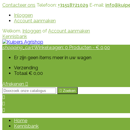
Contacteer ons
Telefoon:
+31518721029
E-mail:
info@kuipe
Inloggen
Account aanmaken
Welkom,
Inloggen
of
Account aanmaken
Kennisbank
shopping_cart
Winkelwagen:
0
Producten - € 0,00
Er zijn geen items meer in uw wagen
Verzending
Totaal
€ 0,00
Afrekenen


Zoeken



Home
Kennisbank