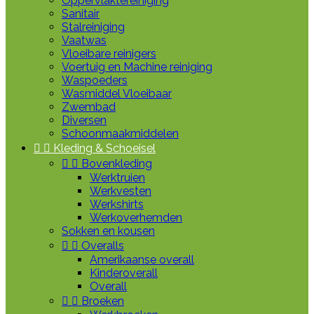
Oppervlaktereiniging
Sanitair
Stalreiniging
Vaatwas
Vloeibare reinigers
Voertuig en Machine reiniging
Waspoeders
Wasmiddel Vloeibaar
Zwembad
Diversen
Schoonmaakmiddelen


Kleding & Schoeisel


Bovenkleding
Werktruien
Werkvesten
Werkshirts
Werkoverhemden
Sokken en kousen


Overalls
Amerikaanse overall
Kinderoverall
Overall


Broeken