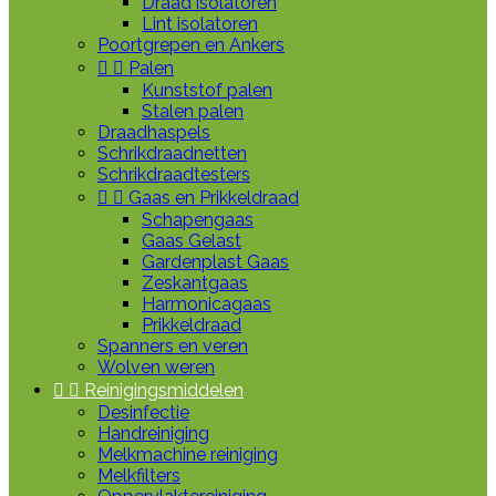
Draad isolatoren
Lint isolatoren
Poortgrepen en Ankers


Palen
Kunststof palen
Stalen palen
Draadhaspels
Schrikdraadnetten
Schrikdraadtesters


Gaas en Prikkeldraad
Schapengaas
Gaas Gelast
Gardenplast Gaas
Zeskantgaas
Harmonicagaas
Prikkeldraad
Spanners en veren
Wolven weren


Reinigingsmiddelen
Desinfectie
Handreiniging
Melkmachine reiniging
Melkfilters