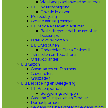
Vloeibare plantenvoeding en mest


Onkruidbestrijding
Onkruid in gazon
Mosbestrijding
Groene aanslag reiniger


Middelen tegen bladluizen
Bestrijdingsmiddel buxusmot en
buxusrups
Onkruidverwijderaars


Drukspuiten
Onderdelen Gloria Drukspuit
Tuinnetten en Toebehoren
Onkruidbrander


Gazon
Grasmaaiers en Trimmers
Gazonrollers
Graszaden


Besproeiing en Beregening


Waterpompen
Beregeningspompen
Gardena Tuinspuiten en Broezen
Dompelpompen
Gardena druppelsysteem: Gardena micro