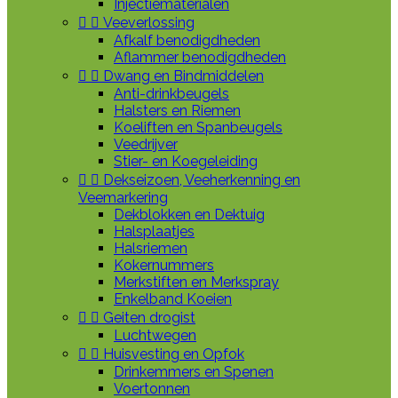
Injectiematerialen


Veeverlossing
Afkalf benodigdheden
Aflammer benodigdheden


Dwang en Bindmiddelen
Anti-drinkbeugels
Halsters en Riemen
Koeliften en Spanbeugels
Veedrijver
Stier- en Koegeleiding


Dekseizoen, Veeherkenning en
Veemarkering
Dekblokken en Dektuig
Halsplaatjes
Halsriemen
Kokernummers
Merkstiften en Merkspray
Enkelband Koeien


Geiten drogist
Luchtwegen


Huisvesting en Opfok
Drinkemmers en Spenen
Voertonnen