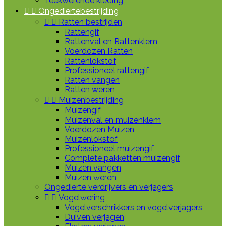
Teekwerende kleding


Ongediertebestrijding


Ratten bestrijden
Rattengif
Rattenval en Rattenklem
Voerdozen Ratten
Rattenlokstof
Professioneel rattengif
Ratten vangen
Ratten weren


Muizenbestrijding
Muizengif
Muizenval en muizenklem
Voerdozen Muizen
Muizenlokstof
Professioneel muizengif
Complete pakketten muizengif
Muizen vangen
Muizen weren
Ongedierte verdrijvers en verjagers


Vogelwering
Vogelverschrikkers en vogelverjagers
Duiven verjagen