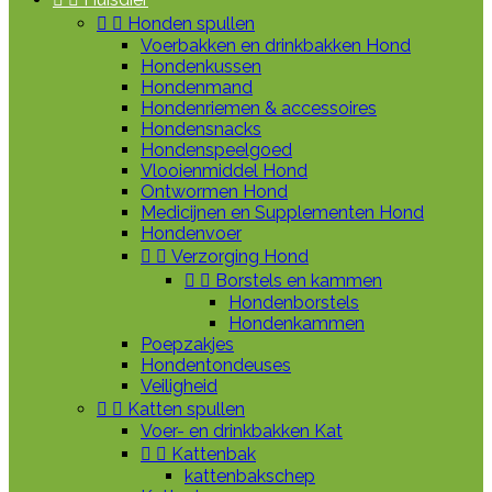


Honden spullen
Voerbakken en drinkbakken Hond
Hondenkussen
Hondenmand
Hondenriemen & accessoires
Hondensnacks
Hondenspeelgoed
Vlooienmiddel Hond
Ontwormen Hond
Medicijnen en Supplementen Hond
Hondenvoer


Verzorging Hond


Borstels en kammen
Hondenborstels
Hondenkammen
Poepzakjes
Hondentondeuses
Veiligheid


Katten spullen
Voer- en drinkbakken Kat


Kattenbak
kattenbakschep