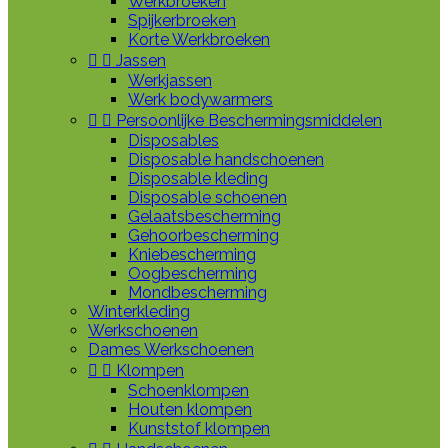
Werkbroeken
Spijkerbroeken
Korte Werkbroeken


Jassen
Werkjassen
Werk bodywarmers


Persoonlijke Beschermingsmiddelen
Disposables
Disposable handschoenen
Disposable kleding
Disposable schoenen
Gelaatsbescherming
Gehoorbescherming
Kniebescherming
Oogbescherming
Mondbescherming
Winterkleding
Werkschoenen
Dames Werkschoenen


Klompen
Schoenklompen
Houten klompen
Kunststof klompen