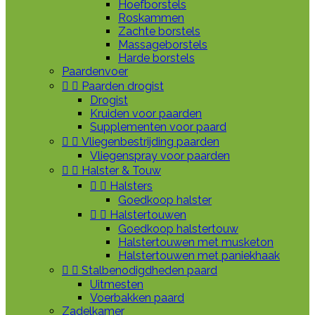
Hoefborstels
Roskammen
Zachte borstels
Massageborstels
Harde borstels
Paardenvoer


Paarden drogist
Drogist
Kruiden voor paarden
Supplementen voor paard


Vliegenbestrijding paarden
Vliegenspray voor paarden


Halster & Touw


Halsters
Goedkoop halster


Halstertouwen
Goedkoop halstertouw
Halstertouwen met musketon
Halstertouwen met paniekhaak


Stalbenodigdheden paard
Uitmesten
Voerbakken paard
Zadelkamer