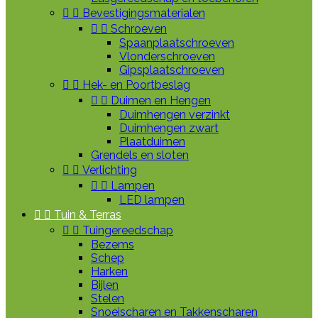


Bevestigingsmaterialen


Schroeven
Spaanplaatschroeven
Vlonderschroeven
Gipsplaatschroeven


Hek- en Poortbeslag


Duimen en Hengen
Duimhengen verzinkt
Duimhengen zwart
Plaatduimen
Grendels en sloten


Verlichting


Lampen
LED lampen


Tuin & Terras


Tuingereedschap
Bezems
Schep
Harken
Bijlen
Stelen
Snoeischaren en Takkenscharen