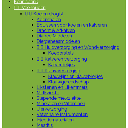
Kennisbank


Veehouderij


Koeien drogist
Ademhalen
Bolussen voor koeien en kalveren
Dracht & Afkalven
Diarree Middelen
Diergeneesmiddelen


Huidverzorging en Wondverzorging
Koeborstels


Kalveren verzorging
Kalverdekjes


Klauwverzorging
Klauwlijm en klauwblokjes
Klauwgereedschap
Likstenen en Likemmers
Melkziekte
Slepende melkziekte
Mineralen en Vitaminen
Uierverzorging
Veterinaire Instrumenten
Injectiematerialen
Mastitis