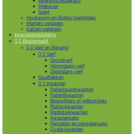
Eikenprocessierups
Meikever
Spint
Houtworm en Boktor bestrijden
Marters verjagen
Katten verjagen
Insectenbestrijding


Bouwmarkt


Verf en Behang


Verf
Grondverf
Hoogglans verf
Zijdeglans verf
Spuitlakken


Kwasten
Patentpuntkwasten
Patentkwasten
Blokwitters of witborstels
Platte kwasten
Radiatorkwasten
Kwastensets
Penselen en penselensets
Ovale kwasten