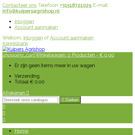
Contacteer ons
Telefoon:
+31518721029
E-mail:
info@kuipersagrishop.nl
Inloggen
Account aanmaken
Welkom,
Inloggen
of
Account aanmaken
Kennisbank
shopping_cart
Winkelwagen:
0
Producten - € 0,00
Er zijn geen items meer in uw wagen
Verzending
Totaal
€ 0,00
Afrekenen


Zoeken



Home