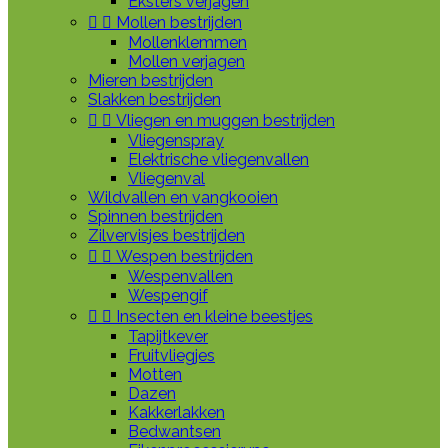
Eksters verjagen


Mollen bestrijden
Mollenklemmen
Mollen verjagen
Mieren bestrijden
Slakken bestrijden


Vliegen en muggen bestrijden
Vliegenspray
Elektrische vliegenvallen
Vliegenval
Wildvallen en vangkooien
Spinnen bestrijden
Zilvervisjes bestrijden


Wespen bestrijden
Wespenvallen
Wespengif


Insecten en kleine beestjes
Tapijtkever
Fruitvliegjes
Motten
Dazen
Kakkerlakken
Bedwantsen