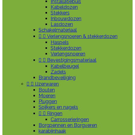
Installatiebuis
Kabeldozen
Stekkers
Inbouwdozen
Lasdozen
Schakelmateriaal


Verlengsnoeren & stekkerdozen
Haspels
Stekkerdozen
Verlengsnoeren


Bevestigingsmateriaal
Kabelbeugel
Zadels
Brandbeveiliging


IJzerwaren
Bouten
Moeren
Pluggen
Spijkers en nagels


Ringen
Carrosserieringen
Borgpennen en Borgveren
karabijnhaak