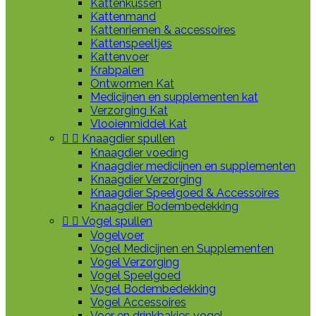
Kattenkussen
Kattenmand
Kattenriemen & accessoires
Kattenspeeltjes
Kattenvoer
Krabpalen
Ontwormen Kat
Medicijnen en supplementen kat
Verzorging Kat
Vlooienmiddel Kat


Knaagdier spullen
Knaagdier voeding
Knaagdier medicijnen en supplementen
Knaagdier Verzorging
Knaagdier Speelgoed & Accessoires
Knaagdier Bodembedekking


Vogel spullen
Vogelvoer
Vogel Medicijnen en Supplementen
Vogel Verzorging
Vogel Speelgoed
Vogel Bodembedekking
Vogel Accessoires
Voer en drinkbakjes vogel