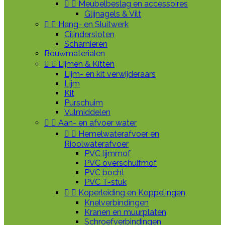


Meubelbeslag en accessoires
Glijnagels & Vilt


Hang- en Sluitwerk
Cilindersloten
Scharnieren
Bouwmaterialen


Lijmen & Kitten
Lijm- en kit verwijderaars
Lijm
Kit
Purschuim
Vulmiddelen


Aan- en afvoer water


Hemelwaterafvoer en
Rioolwaterafvoer
PVC lijmmof
PVC overschuifmof
PVC bocht
PVC T-stuk


Koperleiding en Koppelingen
Knelverbindingen
Kranen en muurplaten
Schroefverbindingen