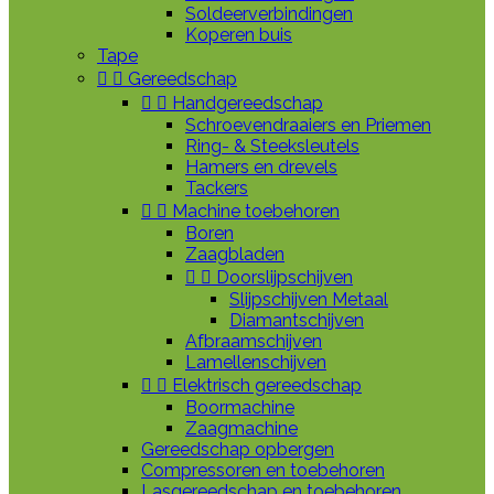
Soldeerverbindingen
Koperen buis
Tape


Gereedschap


Handgereedschap
Schroevendraaiers en Priemen
Ring- & Steeksleutels
Hamers en drevels
Tackers


Machine toebehoren
Boren
Zaagbladen


Doorslijpschijven
Slijpschijven Metaal
Diamantschijven
Afbraamschijven
Lamellenschijven


Elektrisch gereedschap
Boormachine
Zaagmachine
Gereedschap opbergen
Compressoren en toebehoren
Lasgereedschap en toebehoren