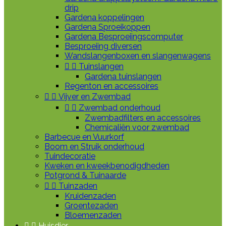
drip
Gardena koppelingen
Gardena Sproeikoppen
Gardena Besproeiingscomputer
Besproeiing diversen
Wandslangenboxen en slangenwagens


Tuinslangen
Gardena tuinslangen
Regenton en accessoires


Vijver en Zwembad


Zwembad onderhoud
Zwembadfilters en accessoires
Chemicaliën voor zwembad
Barbecue en Vuurkorf
Boom en Struik onderhoud
Tuindecoratie
Kweken en kweekbenodigdheden
Potgrond & Tuinaarde


Tuinzaden
Kruidenzaden
Groentezaden
Bloemenzaden


Huisdier