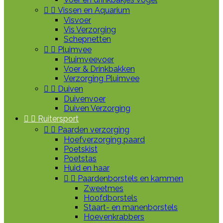


Vissen en Aquarium
Visvoer
Vis Verzorging
Schepnetten


Pluimvee
Pluimveevoer
Voer & Drinkbakken
Verzorging Pluimvee


Duiven
Duivenvoer
Duiven Verzorging


Ruitersport


Paarden verzorging
Hoefverzorging paard
Poetskist
Poetstas
Huid en haar


Paardenborstels en kammen
Zweetmes
Hoofdborstels
Staart- en manenborstels
Hoevenkrabbers