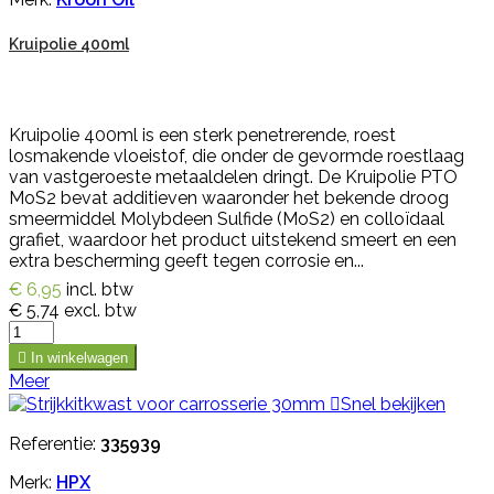
Kruipolie 400ml
Kruipolie 400ml is een sterk penetrerende, roest
losmakende vloeistof, die onder de gevormde roestlaag
van vastgeroeste metaaldelen dringt. De Kruipolie PTO
MoS2 bevat additieven waaronder het bekende droog
smeermiddel Molybdeen Sulfide (MoS2) en colloïdaal
grafiet, waardoor het product uitstekend smeert en een
extra bescherming geeft tegen corrosie en...
€ 6,95
incl. btw
€ 5,74
excl. btw

In winkelwagen
Meer

Snel bekijken
Referentie:
335939
Merk:
HPX