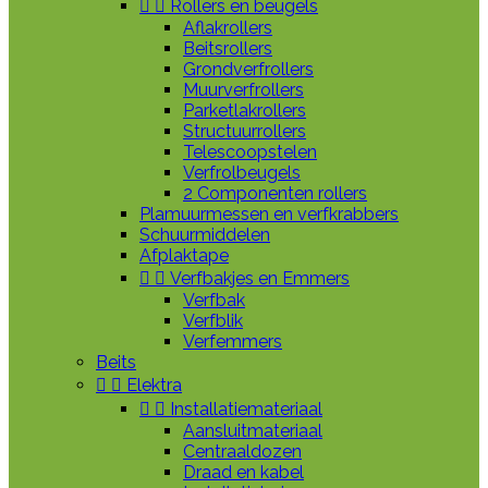


Rollers en beugels
Aflakrollers
Beitsrollers
Grondverfrollers
Muurverfrollers
Parketlakrollers
Structuurrollers
Telescoopstelen
Verfrolbeugels
2 Componenten rollers
Plamuurmessen en verfkrabbers
Schuurmiddelen
Afplaktape


Verfbakjes en Emmers
Verfbak
Verfblik
Verfemmers
Beits


Elektra


Installatiemateriaal
Aansluitmateriaal
Centraaldozen
Draad en kabel