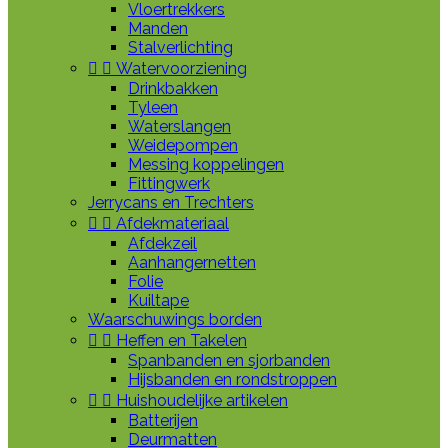
Vloertrekkers
Manden
Stalverlichting


Watervoorziening
Drinkbakken
Tyleen
Waterslangen
Weidepompen
Messing koppelingen
Fittingwerk
Jerrycans en Trechters


Afdekmateriaal
Afdekzeil
Aanhangernetten
Folie
Kuiltape
Waarschuwings borden


Heffen en Takelen
Spanbanden en sjorbanden
Hijsbanden en rondstroppen


Huishoudelijke artikelen
Batterijen
Deurmatten