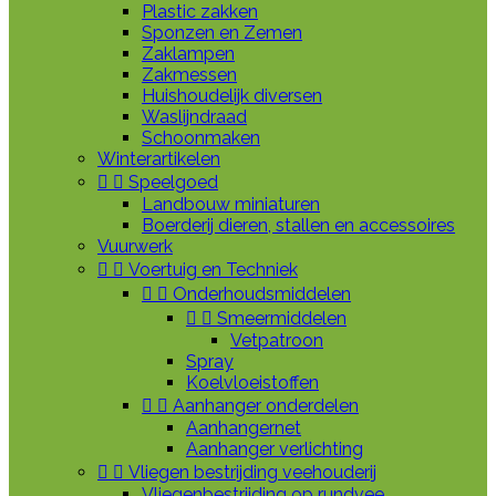
Plastic zakken
Sponzen en Zemen
Zaklampen
Zakmessen
Huishoudelijk diversen
Waslijndraad
Schoonmaken
Winterartikelen


Speelgoed
Landbouw miniaturen
Boerderij dieren, stallen en accessoires
Vuurwerk


Voertuig en Techniek


Onderhoudsmiddelen


Smeermiddelen
Vetpatroon
Spray
Koelvloeistoffen


Aanhanger onderdelen
Aanhangernet
Aanhanger verlichting


Vliegen bestrijding veehouderij
Vliegenbestrijding op rundvee