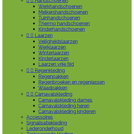


Handschoenen
Werkhandschoenen
Melkershandschoenen
Tuinhandschoenen
Thermo handschoenen
Kinderhandschoenen


Laarzen
Veiligheidslaarzen
Werklaarzen
Winterlaarzen
Kinderlaarzen
Laarzen vrije tijd


Regenkleding
Regenpakken
Regenbroeken en regenjassen
Waadpakken


Carnavalskleding
Carnavalskleding dames
Carnavalskleding heren
Carnavalskleding kinderen
Accessoires
Signalisatiekleding
Lederonderhoud