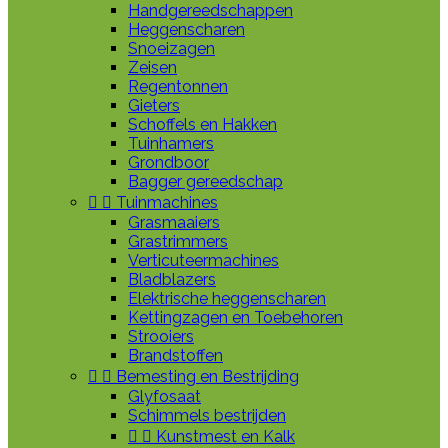
Handgereedschappen
Heggenscharen
Snoeizagen
Zeisen
Regentonnen
Gieters
Schoffels en Hakken
Tuinhamers
Grondboor
Bagger gereedschap


Tuinmachines
Grasmaaiers
Grastrimmers
Verticuteermachines
Bladblazers
Elektrische heggenscharen
Kettingzagen en Toebehoren
Strooiers
Brandstoffen


Bemesting en Bestrijding
Glyfosaat
Schimmels bestrijden


Kunstmest en Kalk