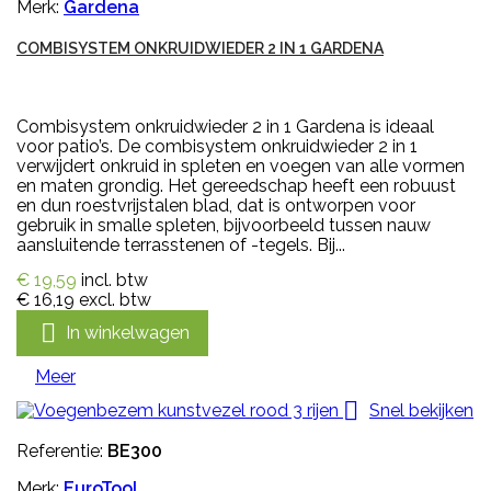
Merk:
Gardena
COMBISYSTEM ONKRUIDWIEDER 2 IN 1 GARDENA
Combisystem onkruidwieder 2 in 1 Gardena is ideaal
voor patio’s. De combisystem onkruidwieder 2 in 1
verwijdert onkruid in spleten en voegen van alle vormen
en maten grondig. Het gereedschap heeft een robuust
en dun roestvrijstalen blad, dat is ontworpen voor
gebruik in smalle spleten, bijvoorbeeld tussen nauw
aansluitende terrasstenen of -tegels. Bij...
€ 19,59
incl. btw
€ 16,19
excl. btw

In winkelwagen
Meer

Snel bekijken
Referentie:
BE300
Merk:
EuroTool