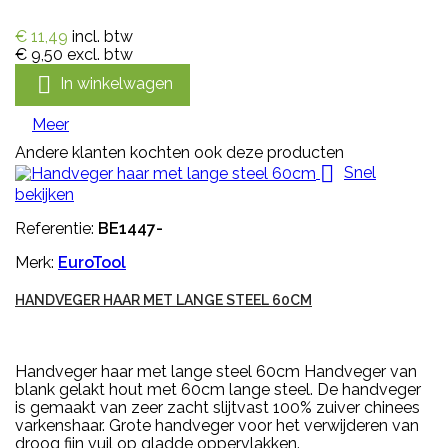
€ 11,49
incl. btw
€ 9,50
excl. btw

In winkelwagen
Meer
Andere klanten kochten ook deze producten

Snel
bekijken
Referentie:
BE1447-
Merk:
EuroTool
HANDVEGER HAAR MET LANGE STEEL 60CM
Handveger haar met lange steel 60cm Handveger van
blank gelakt hout met 60cm lange steel. De handveger
is gemaakt van zeer zacht slijtvast 100% zuiver chinees
varkenshaar. Grote handveger voor het verwijderen van
droog fijn vuil op gladde oppervlakken.