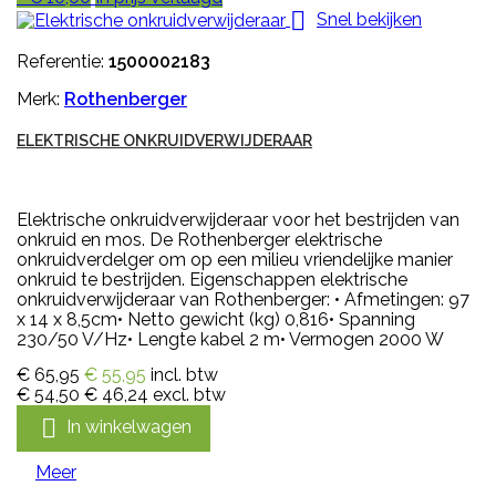

Snel bekijken
Referentie:
1500002183
Merk:
Rothenberger
ELEKTRISCHE ONKRUIDVERWIJDERAAR
Elektrische onkruidverwijderaar voor het bestrijden van
onkruid en mos. De Rothenberger elektrische
onkruidverdelger om op een milieu vriendelijke manier
onkruid te bestrijden. Eigenschappen elektrische
onkruidverwijderaar van Rothenberger: • Afmetingen: 97
x 14 x 8,5cm• Netto gewicht (kg) 0,816• Spanning
230/50 V/Hz• Lengte kabel 2 m• Vermogen 2000 W
€ 65,95
€ 55,95
incl. btw
€ 54,50
€ 46,24
excl. btw

In winkelwagen
Meer