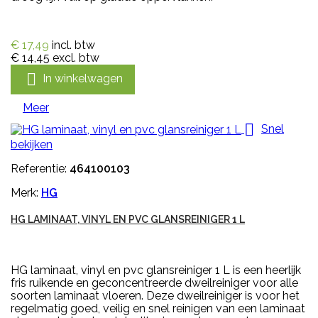
€ 17,49
incl. btw
€ 14,45
excl. btw

In winkelwagen
Meer

Snel
bekijken
Referentie:
464100103
Merk:
HG
HG LAMINAAT, VINYL EN PVC GLANSREINIGER 1 L
HG laminaat, vinyl en pvc glansreiniger 1 L is een heerlijk
fris ruikende en geconcentreerde dweilreiniger voor alle
soorten laminaat vloeren. Deze dweilreiniger is voor het
regelmatig goed, veilig en snel reinigen van een laminaat