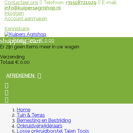
Contacteer ons
Telefoon:
+31518721029
E-mail:
info@kuipersagrishop.nl
Inloggen
Account aanmaken
Kennisbank
shopping_cart
0
Producten - € 0,00
Er zijn geen items meer in uw wagen
Verzending
Totaal
€ 0,00

AFREKENEN



Home
Tuin & Terras
Bemesting en Bestrijding
Onkruidverwijderaars
Losse onkruidborstel Talen Tools