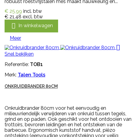
robuust roestvrijstalen mes maakt nauwkeurig en...
€ 25,99
incl. btw
€ 21,48
excl. btw

In winkelwagen
Meer

Snel bekijken
Referentie:
TOB1
Merk:
Talen Tools
ONKRUIDBRANDER 80CM
Onkruidbrander 80cm voor het eenvoudig en
milieuvriendelijk verwijderen van onkruid tussen tegels,
grind en op paden. Ook geschikt voor het ontdooien van
trottoirs, bevroren leidingen en het ontsteken van de
barbecue. Ergonomisch kunststof handvat, piëzo
ontsteking (eenvoudige vonkontsteking voor veilig