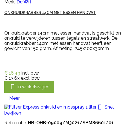
Merk:
De Wit
ONKRUIDKRABBER 14CM MET ESSEN HANDVAT
Onkruidkrabber 14cm met essen handvat is geschikt om
onkruid te verwijderen tussen tegels en straatwerk. De
onkruidkrabber 14cm met essen handvat heeft een
gewicht van 150 gram. Afmeting: 245x100x30mm
€ 16,49
incl. btw
€ 13,63
excl. btw

In winkelwagen
Meer

Snel
bekijken
Referentie:
HB-OHB-09009/M3021/SBM86601201