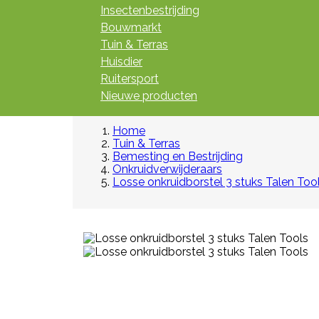
Insectenbestrijding
Bouwmarkt
Tuin & Terras
Huisdier
Ruitersport
Nieuwe producten
Home
Tuin & Terras
Bemesting en Bestrijding
Onkruidverwijderaars
Losse onkruidborstel 3 stuks Talen Too