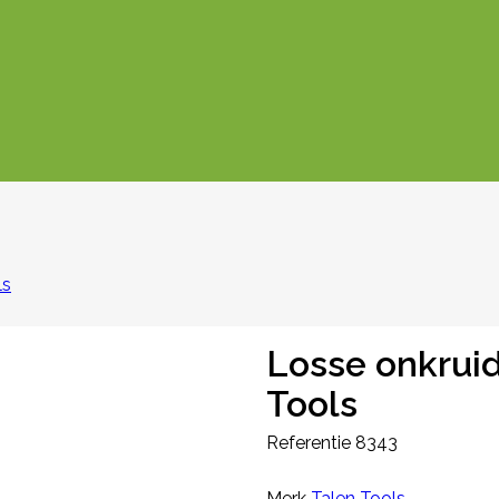
ls
Losse onkruid
Tools
Referentie
8343
Merk
Talen Tools