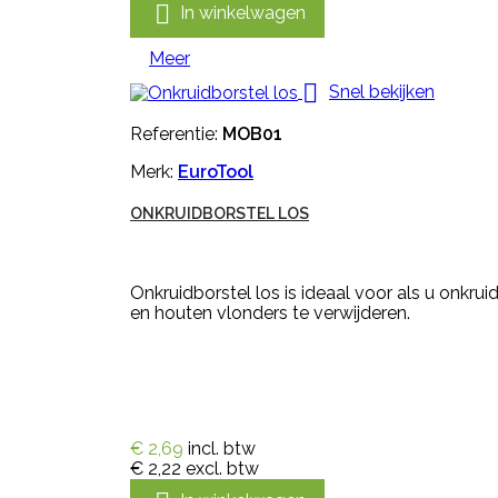

In winkelwagen
Meer

Snel bekijken
Referentie:
MOB01
Merk:
EuroTool
ONKRUIDBORSTEL LOS
Onkruidborstel los is ideaal voor als u onkru
en houten vlonders te verwijderen.
€ 2,69
incl. btw
€ 2,22
excl. btw