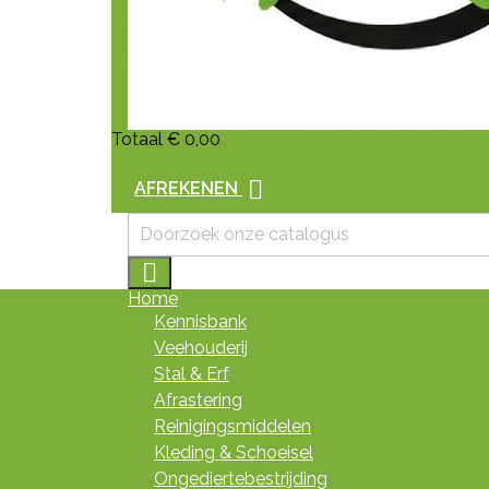
Totaal
€ 0,00

AFREKENEN

Home
Kennisbank
Veehouderij
Stal & Erf
Afrastering
Reinigingsmiddelen
Kleding & Schoeisel
Ongediertebestrijding