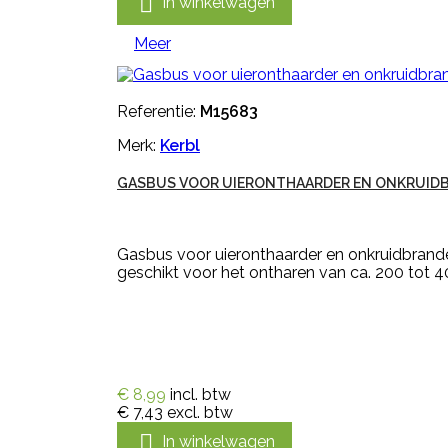

In winkelwagen
Meer
Referentie:
M15683
Merk:
Kerbl
GASBUS VOOR UIERONTHAARDER EN ONKRUID
Gasbus voor uieronthaarder en onkruidbrande
geschikt voor het ontharen van ca. 200 tot 4
€ 8,99
incl. btw
€ 7,43
excl. btw

In winkelwagen