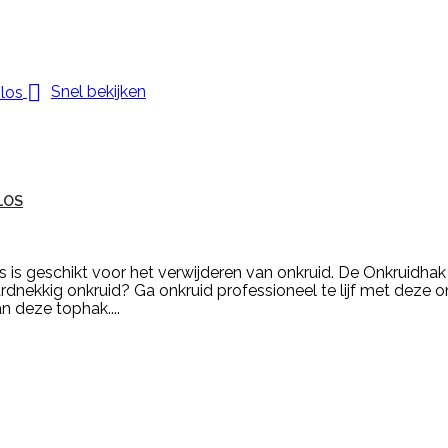

Snel bekijken
LOS
is geschikt voor het verwijderen van onkruid. De Onkruidha
rdnekkig onkruid? Ga onkruid professioneel te lijf met deze o
an deze tophak....