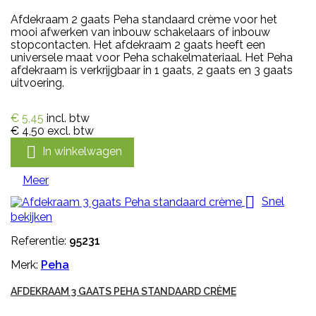
Afdekraam 2 gaats Peha standaard crème voor het
mooi afwerken van inbouw schakelaars of inbouw
stopcontacten. Het afdekraam 2 gaats heeft een
universele maat voor Peha schakelmateriaal. Het Peha
afdekraam is verkrijgbaar in 1 gaats, 2 gaats en 3 gaats
uitvoering.
€ 5,45
incl. btw
€ 4,50
excl. btw

In winkelwagen
Meer

Snel
bekijken
Referentie:
95231
Merk:
Peha
AFDEKRAAM 3 GAATS PEHA STANDAARD CRÈME