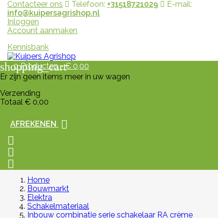
Contacteer ons
Telefoon:
+31518721029
E-mail:
info@kuipersagrishop.nl
Inloggen
Account aanmaken
Kennisbank
shopping_cart
0
Producten - € 0,00
Er zijn geen items meer in uw wagen
Verzending
Totaal
€ 0,00

AFREKENEN



Home
Bouwmarkt
Elektra
Schakelmateriaal
Inbouw combinatie serie schakelaar RA crème