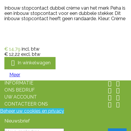
Inbouw stopcontact dubbel crème van het merk Peha is
een inbouw stopcontact voor een dubbele stekker. Dit
inbouw stopcontact heeft geen randaarde. Kleur: Crème
€ 14,79
incl. btw
€ 12,22
excl. btw

In winkelwagen
Meer
INFORMATIE


ONS BEDRIJF


UW ACCOUNT


CONTACTEER ONS


Beheer uw cookies en privacy
Nieuwsbrief