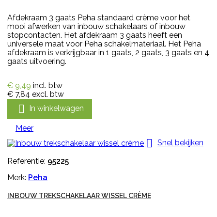
Afdekraam 3 gaats Peha standaard crème voor het
mooi afwerken van inbouw schakelaars of inbouw
stopcontacten. Het afdekraam 3 gaats heeft een
universele maat voor Peha schakelmateriaal. Het Peha
afdekraam is verkrijgbaar in 1 gaats, 2 gaats, 3 gaats en 4
gaats uitvoering.
€ 9,49
incl. btw
€ 7,84
excl. btw

In winkelwagen
Meer

Snel bekijken
Referentie:
95225
Merk:
Peha
INBOUW TREKSCHAKELAAR WISSEL CRÈME