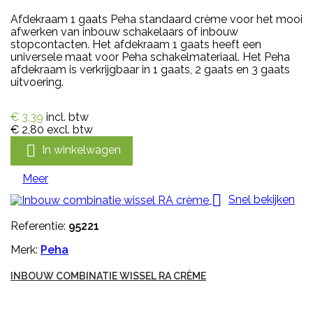
Afdekraam 1 gaats Peha standaard crème voor het mooi
afwerken van inbouw schakelaars of inbouw
stopcontacten. Het afdekraam 1 gaats heeft een
universele maat voor Peha schakelmateriaal. Het Peha
afdekraam is verkrijgbaar in 1 gaats, 2 gaats en 3 gaats
uitvoering.
€ 3,39
incl. btw
€ 2,80
excl. btw

In winkelwagen
Meer

Snel bekijken
Referentie:
95221
Merk:
Peha
INBOUW COMBINATIE WISSEL RA CRÈME