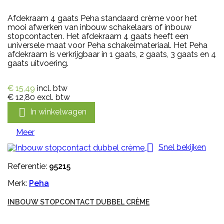
Afdekraam 4 gaats Peha standaard crème voor het
mooi afwerken van inbouw schakelaars of inbouw
stopcontacten. Het afdekraam 4 gaats heeft een
universele maat voor Peha schakelmateriaal. Het Peha
afdekraam is verkrijgbaar in 1 gaats, 2 gaats, 3 gaats en 4
gaats uitvoering.
€ 15,49
incl. btw
€ 12,80
excl. btw

In winkelwagen
Meer

Snel bekijken
Referentie:
95215
Merk:
Peha
INBOUW STOPCONTACT DUBBEL CRÈME