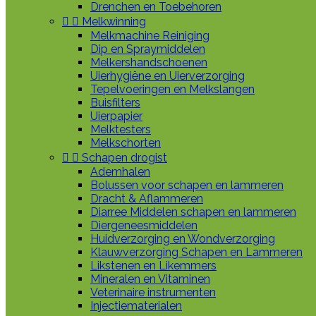
Drenchen en Toebehoren


Melkwinning
Melkmachine Reiniging
Dip en Spraymiddelen
Melkershandschoenen
Uierhygiëne en Uierverzorging
Tepelvoeringen en Melkslangen
Buisfilters
Uierpapier
Melktesters
Melkschorten


Schapen drogist
Ademhalen
Bolussen voor schapen en lammeren
Dracht & Aflammeren
Diarree Middelen schapen en lammeren
Diergeneesmiddelen
Huidverzorging en Wondverzorging
Klauwverzorging Schapen en Lammeren
Likstenen en Likemmers
Mineralen en Vitaminen
Veterinaire instrumenten
Injectiematerialen