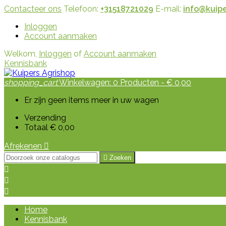
Contacteer ons
Telefoon:
+31518721029
E-mail:
info@kuipe
Inloggen
Account aanmaken
Welkom,
Inloggen
of
Account aanmaken
Kennisbank
shopping_cart
Winkelwagen:
0
Producten - € 0,00
Er zijn geen items meer in uw wagen
Verzending
Totaal
€ 0,00
Afrekenen


Zoeken



Home
Kennisbank