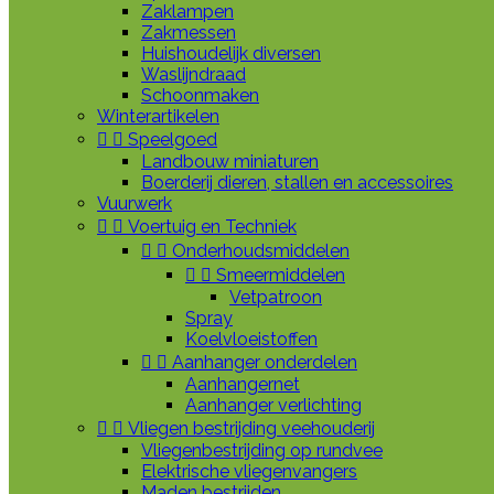
Zaklampen
Zakmessen
Huishoudelijk diversen
Waslijndraad
Schoonmaken
Winterartikelen


Speelgoed
Landbouw miniaturen
Boerderij dieren, stallen en accessoires
Vuurwerk


Voertuig en Techniek


Onderhoudsmiddelen


Smeermiddelen
Vetpatroon
Spray
Koelvloeistoffen


Aanhanger onderdelen
Aanhangernet
Aanhanger verlichting


Vliegen bestrijding veehouderij
Vliegenbestrijding op rundvee
Elektrische vliegenvangers
Maden bestrijden