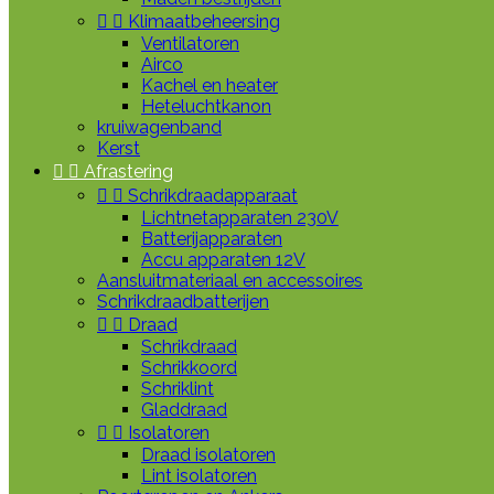


Klimaatbeheersing
Ventilatoren
Airco
Kachel en heater
Heteluchtkanon
kruiwagenband
Kerst


Afrastering


Schrikdraadapparaat
Lichtnetapparaten 230V
Batterijapparaten
Accu apparaten 12V
Aansluitmateriaal en accessoires
Schrikdraadbatterijen


Draad
Schrikdraad
Schrikkoord
Schriklint
Gladdraad


Isolatoren
Draad isolatoren
Lint isolatoren