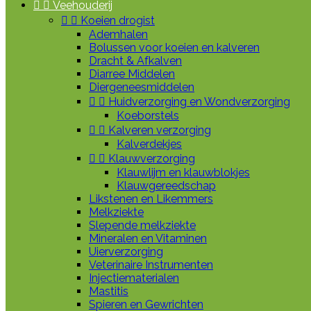


Veehouderij


Koeien drogist
Ademhalen
Bolussen voor koeien en kalveren
Dracht & Afkalven
Diarree Middelen
Diergeneesmiddelen


Huidverzorging en Wondverzorging
Koeborstels


Kalveren verzorging
Kalverdekjes


Klauwverzorging
Klauwlijm en klauwblokjes
Klauwgereedschap
Likstenen en Likemmers
Melkziekte
Slepende melkziekte
Mineralen en Vitaminen
Uierverzorging
Veterinaire Instrumenten
Injectiematerialen
Mastitis
Spieren en Gewrichten