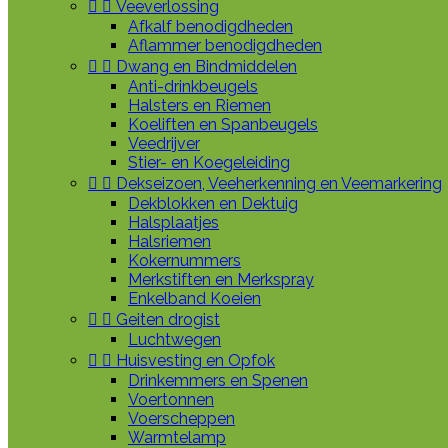


Veeverlossing
Afkalf benodigdheden
Aflammer benodigdheden


Dwang en Bindmiddelen
Anti-drinkbeugels
Halsters en Riemen
Koeliften en Spanbeugels
Veedrijver
Stier- en Koegeleiding


Dekseizoen, Veeherkenning en Veemarkering
Dekblokken en Dektuig
Halsplaatjes
Halsriemen
Kokernummers
Merkstiften en Merkspray
Enkelband Koeien


Geiten drogist
Luchtwegen


Huisvesting en Opfok
Drinkemmers en Spenen
Voertonnen
Voerscheppen
Warmtelamp