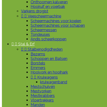
Onthoornen kalveren
Hooiruif en voerbak
Varkens drogist


Veescheermachine
Scheermachines voor koeien
Scheermachines voor schapen
Scheermessen
Tondeuses
Andis scheerkoppen


Stal & Erf


Stalbenodigdheden
Bezems
Schoppen en Batsen
Borstels
Emmers
Hooivork en hooihark


Kruiwagens
kruiwagenband
Mestschuiven
Mestvorken
Mestkrabbers
Vloertrekkers
Manden