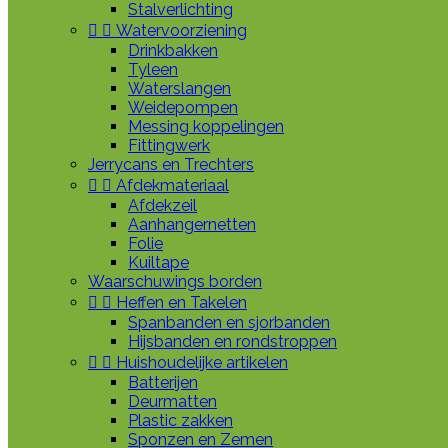
Stalverlichting


Watervoorziening
Drinkbakken
Tyleen
Waterslangen
Weidepompen
Messing koppelingen
Fittingwerk
Jerrycans en Trechters


Afdekmateriaal
Afdekzeil
Aanhangernetten
Folie
Kuiltape
Waarschuwings borden


Heffen en Takelen
Spanbanden en sjorbanden
Hijsbanden en rondstroppen


Huishoudelijke artikelen
Batterijen
Deurmatten
Plastic zakken
Sponzen en Zemen