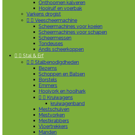
Onthoornen kalveren
Hooiruif en voerbak
Varkens drogist


Veescheermachine
Scheermachines voor koeien
Scheermachines voor schapen
Scheermessen
Tondeuses
Andis scheerkoppen


Stal & Erf


Stalbenodigdheden
Bezems
Schoppen en Batsen
Borstels
Emmers
Hooivork en hooihark


Kruiwagens
kruiwagenband
Mestschuiven
Mestvorken
Mestkrabbers
Vloertrekkers
Manden