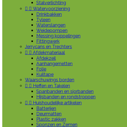
Stalverlichting


Watervoorziening
Drinkbakken
Tyleen
Waterslangen
Weidepompen
Messing koppelingen
Fittingwerk
Jerrycans en Trechters


Afdekmateriaal
Afdekzeil
Aanhangernetten
Folie
Kuiltape
Waarschuwings borden


Heffen en Takelen
Spanbanden en sjorbanden
Hijsbanden en rondstroppen


Huishoudelijke artikelen
Batterijen
Deurmatten
Plastic zakken
Sponzen en Zemen