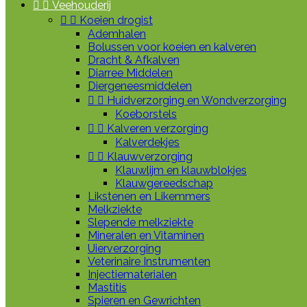


Veehouderij


Koeien drogist
Ademhalen
Bolussen voor koeien en kalveren
Dracht & Afkalven
Diarree Middelen
Diergeneesmiddelen


Huidverzorging en Wondverzorging
Koeborstels


Kalveren verzorging
Kalverdekjes


Klauwverzorging
Klauwlijm en klauwblokjes
Klauwgereedschap
Likstenen en Likemmers
Melkziekte
Slepende melkziekte
Mineralen en Vitaminen
Uierverzorging
Veterinaire Instrumenten
Injectiematerialen
Mastitis
Spieren en Gewrichten