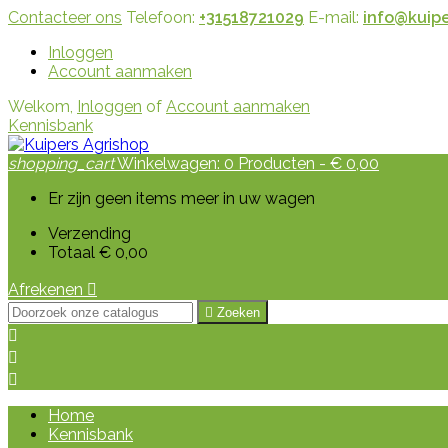
Contacteer ons
Telefoon:
+31518721029
E-mail:
info@kuipe
Inloggen
Account aanmaken
Welkom,
Inloggen
of
Account aanmaken
Kennisbank
shopping_cart
Winkelwagen:
0
Producten - € 0,00
Er zijn geen items meer in uw wagen
Verzending
Totaal
€ 0,00
Afrekenen


Zoeken



Home
Kennisbank