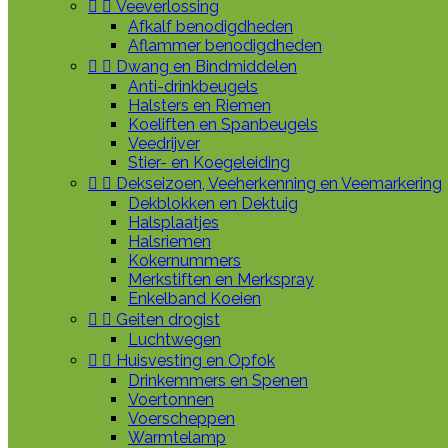


Veeverlossing
Afkalf benodigdheden
Aflammer benodigdheden


Dwang en Bindmiddelen
Anti-drinkbeugels
Halsters en Riemen
Koeliften en Spanbeugels
Veedrijver
Stier- en Koegeleiding


Dekseizoen, Veeherkenning en Veemarkering
Dekblokken en Dektuig
Halsplaatjes
Halsriemen
Kokernummers
Merkstiften en Merkspray
Enkelband Koeien


Geiten drogist
Luchtwegen


Huisvesting en Opfok
Drinkemmers en Spenen
Voertonnen
Voerscheppen
Warmtelamp