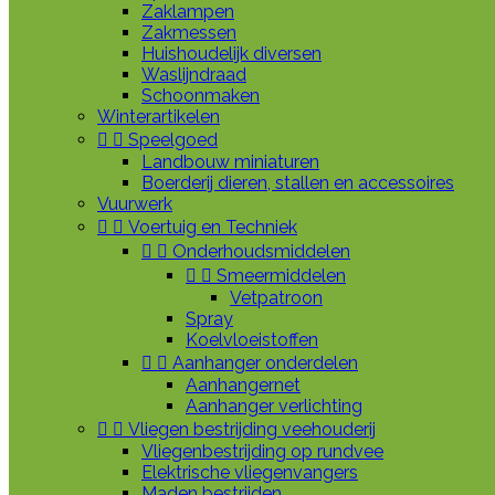
Zaklampen
Zakmessen
Huishoudelijk diversen
Waslijndraad
Schoonmaken
Winterartikelen


Speelgoed
Landbouw miniaturen
Boerderij dieren, stallen en accessoires
Vuurwerk


Voertuig en Techniek


Onderhoudsmiddelen


Smeermiddelen
Vetpatroon
Spray
Koelvloeistoffen


Aanhanger onderdelen
Aanhangernet
Aanhanger verlichting


Vliegen bestrijding veehouderij
Vliegenbestrijding op rundvee
Elektrische vliegenvangers
Maden bestrijden