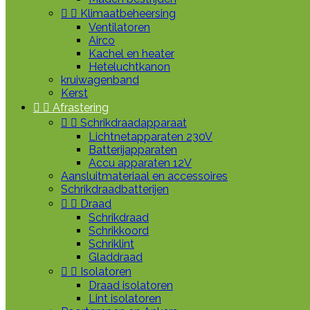


Klimaatbeheersing
Ventilatoren
Airco
Kachel en heater
Heteluchtkanon
kruiwagenband
Kerst


Afrastering


Schrikdraadapparaat
Lichtnetapparaten 230V
Batterijapparaten
Accu apparaten 12V
Aansluitmateriaal en accessoires
Schrikdraadbatterijen


Draad
Schrikdraad
Schrikkoord
Schriklint
Gladdraad


Isolatoren
Draad isolatoren
Lint isolatoren