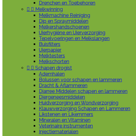
Drenchen en Toebehoren


Melkwinning
Melkmachine Reiniging
Dip en Spraymiddelen
Melkershandschoenen
Uierhygiëne en Uierverzorging
Tepelvoeringen en Melkslangen
Buisfilters
Uierpapier
Melktesters
Melkschorten


Schapen drogist
Ademhalen
Bolussen voor schapen en lammeren
Dracht & Aflammeren
Diarree Middelen schapen en lammeren
Diergeneesmiddelen
Huidverzorging en Wondverzorging
Klauwverzorging Schapen en Lammeren
Likstenen en Likemmers
Mineralen en Vitaminen
Veterinaire instrumenten
Injectiematerialen