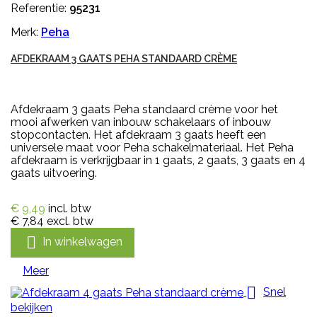
Referentie:
95231
Merk:
Peha
AFDEKRAAM 3 GAATS PEHA STANDAARD CRÈME
Afdekraam 3 gaats Peha standaard crème voor het
mooi afwerken van inbouw schakelaars of inbouw
stopcontacten. Het afdekraam 3 gaats heeft een
universele maat voor Peha schakelmateriaal. Het Peha
afdekraam is verkrijgbaar in 1 gaats, 2 gaats, 3 gaats en 4
gaats uitvoering.
€ 9,49
incl. btw
€ 7,84
excl. btw

In winkelwagen
Meer

Snel
bekijken