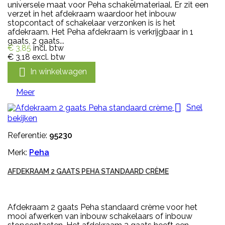
universele maat voor Peha schakelmateriaal. Er zit een
verzet in het afdekraam waardoor het inbouw
stopcontact of schakelaar verzonken is is het
afdekraam. Het Peha afdekraam is verkrijgbaar in 1
gaats, 2 gaats...
€ 3,85
incl. btw
€ 3,18
excl. btw

In winkelwagen
Meer

Snel
bekijken
Referentie:
95230
Merk:
Peha
AFDEKRAAM 2 GAATS PEHA STANDAARD CRÈME
Afdekraam 2 gaats Peha standaard crème voor het
mooi afwerken van inbouw schakelaars of inbouw