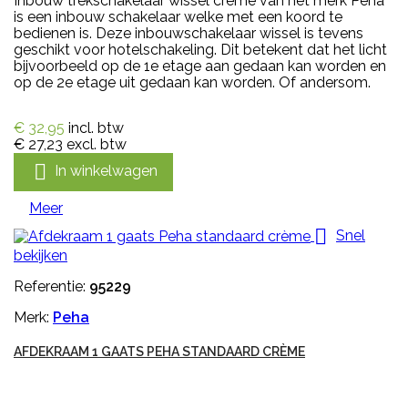
Inbouw trekschakelaar wissel crème van het merk Peha
is een inbouw schakelaar welke met een koord te
bedienen is. Deze inbouwschakelaar wissel is tevens
geschikt voor hotelschakeling. Dit betekent dat het licht
bijvoorbeeld op de 1e etage aan gedaan kan worden en
op de 2e etage uit gedaan kan worden. Of andersom.
€ 32,95
incl. btw
€ 27,23
excl. btw

In winkelwagen
Meer

Snel
bekijken
Referentie:
95229
Merk:
Peha
AFDEKRAAM 1 GAATS PEHA STANDAARD CRÈME