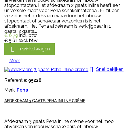
afwerken van inbouw schakelaars of inbouw
stopcontacten. Het afdekraam 2 gaats Inline heeft een
universele maat voor Peha schakelmateriaal. Er zit een
verzet in het afdekraam waardoor het inbouw
stopcontact of schakelaar verzonken is is het
afdekraam. Het Peha afdekraam is verkrijgbaar in 1
gaats, 2 gaats...
€ 6,79
incl. btw
€ 5,61
excl. btw

In winkelwagen
Meer

Snel bekijken
Referentie:
95228
Merk:
Peha
AFDEKRAAM 3 GAATS PEHA INLINE CRÈME
Afdekraam 3 gaats Peha Inline crème voor het mooi
afwerken van inbouw schakelaars of inbouw