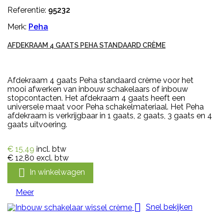
Referentie:
95232
Merk:
Peha
AFDEKRAAM 4 GAATS PEHA STANDAARD CRÈME
Afdekraam 4 gaats Peha standaard crème voor het
mooi afwerken van inbouw schakelaars of inbouw
stopcontacten. Het afdekraam 4 gaats heeft een
universele maat voor Peha schakelmateriaal. Het Peha
afdekraam is verkrijgbaar in 1 gaats, 2 gaats, 3 gaats en 4
gaats uitvoering.
€ 15,49
incl. btw
€ 12,80
excl. btw

In winkelwagen
Meer

Snel bekijken