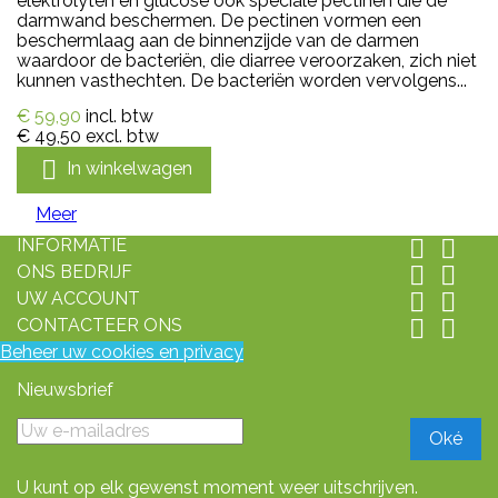
elektrolyten en glucose ook speciale pectinen die de
darmwand beschermen. De pectinen vormen een
beschermlaag aan de binnenzijde van de darmen
waardoor de bacteriën, die diarree veroorzaken, zich niet
kunnen vasthechten. De bacteriën worden vervolgens...
€ 59,90
incl. btw
€ 49,50
excl. btw

In winkelwagen
Meer
INFORMATIE


ONS BEDRIJF


UW ACCOUNT


CONTACTEER ONS


Beheer uw cookies en privacy
Nieuwsbrief
U kunt op elk gewenst moment weer uitschrijven.