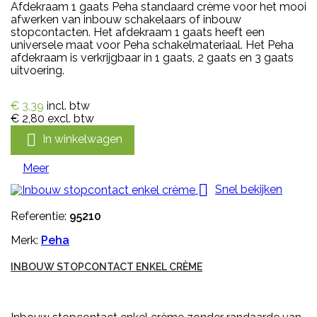
Afdekraam 1 gaats Peha standaard crème voor het mooi
afwerken van inbouw schakelaars of inbouw
stopcontacten. Het afdekraam 1 gaats heeft een
universele maat voor Peha schakelmateriaal. Het Peha
afdekraam is verkrijgbaar in 1 gaats, 2 gaats en 3 gaats
uitvoering.
€ 3,39
incl. btw
€ 2,80
excl. btw

In winkelwagen
Meer

Snel bekijken
Referentie:
95210
Merk:
Peha
INBOUW STOPCONTACT ENKEL CRÈME