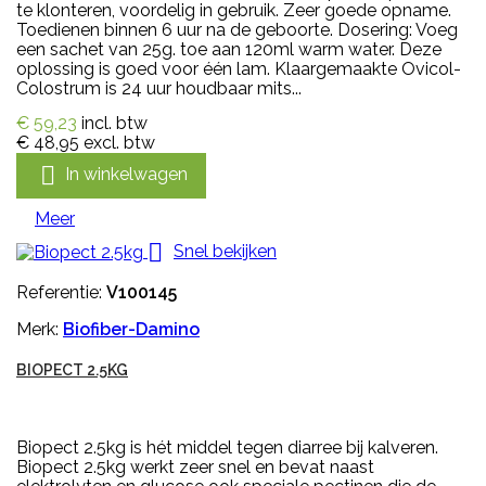
te klonteren, voordelig in gebruik. Zeer goede opname.
Toedienen binnen 6 uur na de geboorte. Dosering: Voeg
een sachet van 25g. toe aan 120ml warm water. Deze
oplossing is goed voor één lam. Klaargemaakte Ovicol-
Colostrum is 24 uur houdbaar mits...
€ 59,23
incl. btw
€ 48,95
excl. btw

In winkelwagen
Meer

Snel bekijken
Referentie:
V100145
Merk:
Biofiber-Damino
BIOPECT 2.5KG
Biopect 2.5kg is hét middel tegen diarree bij kalveren.
Biopect 2.5kg werkt zeer snel en bevat naast