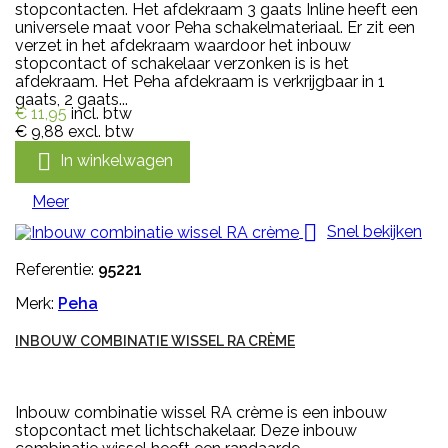
stopcontacten. Het afdekraam 3 gaats Inline heeft een
universele maat voor Peha schakelmateriaal. Er zit een
verzet in het afdekraam waardoor het inbouw
stopcontact of schakelaar verzonken is is het
afdekraam. Het Peha afdekraam is verkrijgbaar in 1
gaats, 2 gaats...
€ 11,95
incl. btw
€ 9,88
excl. btw

In winkelwagen
Meer

Snel bekijken
Referentie:
95221
Merk:
Peha
INBOUW COMBINATIE WISSEL RA CRÈME
Inbouw combinatie wissel RA crème is een inbouw
stopcontact met lichtschakelaar. Deze inbouw