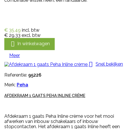
combinatie wissel heeft een randaarde.
€ 35,49
incl. btw
€ 29,33
excl. btw

In winkelwagen
Meer

Snel bekijken
Referentie:
95226
Merk:
Peha
AFDEKRAAM 1 GAATS PEHA INLINE CRÈME
Afdekraam 1 gaats Peha Inline crème voor het mooi
afwerken van inbouw schakelaars of inbouw
stopcontacten. Het afdekraam 1 gaats Inline heeft een