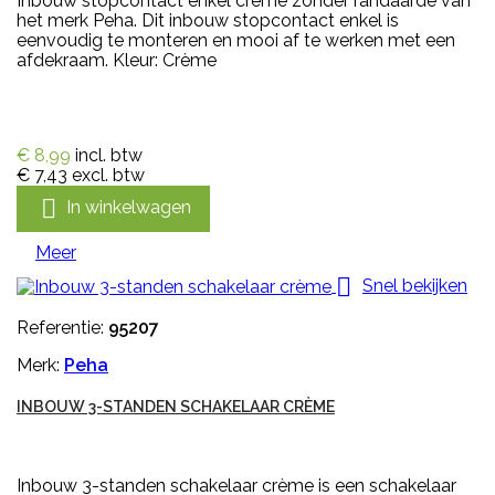
Inbouw stopcontact enkel crème zonder randaarde van
het merk Peha. Dit inbouw stopcontact enkel is
eenvoudig te monteren en mooi af te werken met een
afdekraam. Kleur: Crème
€ 8,99
incl. btw
€ 7,43
excl. btw

In winkelwagen
Meer

Snel bekijken
Referentie:
95207
Merk:
Peha
INBOUW 3-STANDEN SCHAKELAAR CRÈME
Inbouw 3-standen schakelaar crème is een schakelaar