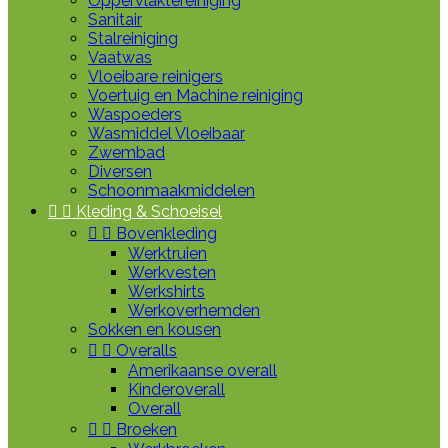
Oppervlaktereiniging
Sanitair
Stalreiniging
Vaatwas
Vloeibare reinigers
Voertuig en Machine reiniging
Waspoeders
Wasmiddel Vloeibaar
Zwembad
Diversen
Schoonmaakmiddelen


Kleding & Schoeisel


Bovenkleding
Werktruien
Werkvesten
Werkshirts
Werkoverhemden
Sokken en kousen


Overalls
Amerikaanse overall
Kinderoverall
Overall


Broeken