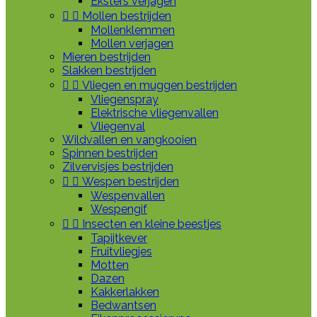
Eksters verjagen


Mollen bestrijden
Mollenklemmen
Mollen verjagen
Mieren bestrijden
Slakken bestrijden


Vliegen en muggen bestrijden
Vliegenspray
Elektrische vliegenvallen
Vliegenval
Wildvallen en vangkooien
Spinnen bestrijden
Zilvervisjes bestrijden


Wespen bestrijden
Wespenvallen
Wespengif


Insecten en kleine beestjes
Tapijtkever
Fruitvliegjes
Motten
Dazen
Kakkerlakken
Bedwantsen