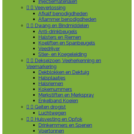
Injectiematerialen


Veeverlossing
Afkalf benodigdheden
Aflammer benodigdheden


Dwang en Bindmiddelen
Anti-drinkbeugels
Halsters en Riemen
Koeliften en Spanbeugels
Veedrijver
Stier- en Koegeleiding


Dekseizoen, Veeherkenning en
Veemarkering
Dekblokken en Dektuig
Halsplaatjes
Halsriemen
Kokernummers
Merkstiften en Merkspray
Enkelband Koeien


Geiten drogist
Luchtwegen


Huisvesting en Opfok
Drinkemmers en Spenen
Voertonnen