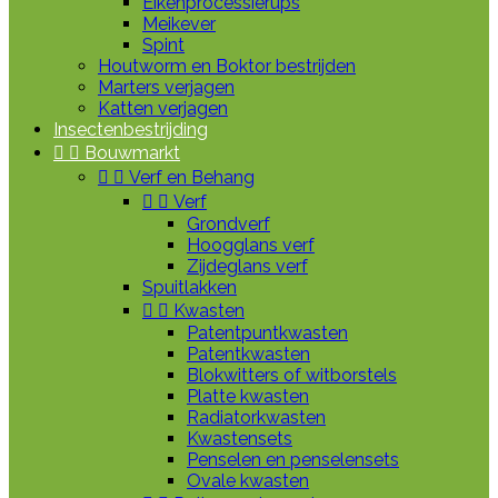
Eikenprocessierups
Meikever
Spint
Houtworm en Boktor bestrijden
Marters verjagen
Katten verjagen
Insectenbestrijding


Bouwmarkt


Verf en Behang


Verf
Grondverf
Hoogglans verf
Zijdeglans verf
Spuitlakken


Kwasten
Patentpuntkwasten
Patentkwasten
Blokwitters of witborstels
Platte kwasten
Radiatorkwasten
Kwastensets
Penselen en penselensets
Ovale kwasten