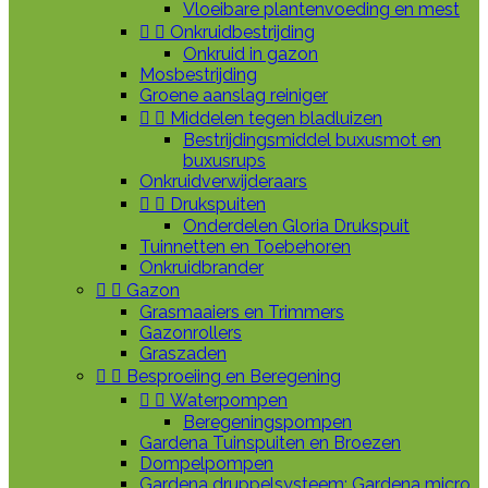
Vloeibare plantenvoeding en mest


Onkruidbestrijding
Onkruid in gazon
Mosbestrijding
Groene aanslag reiniger


Middelen tegen bladluizen
Bestrijdingsmiddel buxusmot en
buxusrups
Onkruidverwijderaars


Drukspuiten
Onderdelen Gloria Drukspuit
Tuinnetten en Toebehoren
Onkruidbrander


Gazon
Grasmaaiers en Trimmers
Gazonrollers
Graszaden


Besproeiing en Beregening


Waterpompen
Beregeningspompen
Gardena Tuinspuiten en Broezen
Dompelpompen
Gardena druppelsysteem: Gardena micro