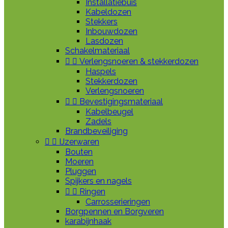
Installatiebuis
Kabeldozen
Stekkers
Inbouwdozen
Lasdozen
Schakelmateriaal


Verlengsnoeren & stekkerdozen
Haspels
Stekkerdozen
Verlengsnoeren


Bevestigingsmateriaal
Kabelbeugel
Zadels
Brandbeveiliging


IJzerwaren
Bouten
Moeren
Pluggen
Spijkers en nagels


Ringen
Carrosserieringen
Borgpennen en Borgveren
karabijnhaak