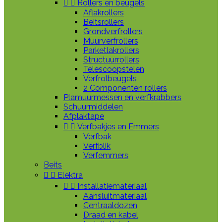


Rollers en beugels
Aflakrollers
Beitsrollers
Grondverfrollers
Muurverfrollers
Parketlakrollers
Structuurrollers
Telescoopstelen
Verfrolbeugels
2 Componenten rollers
Plamuurmessen en verfkrabbers
Schuurmiddelen
Afplaktape


Verfbakjes en Emmers
Verfbak
Verfblik
Verfemmers
Beits


Elektra


Installatiemateriaal
Aansluitmateriaal
Centraaldozen
Draad en kabel