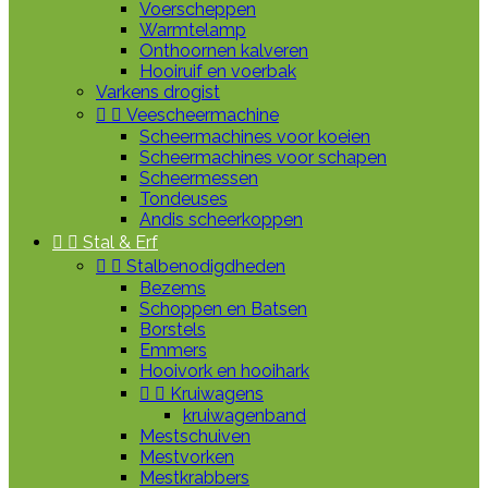
Voerscheppen
Warmtelamp
Onthoornen kalveren
Hooiruif en voerbak
Varkens drogist


Veescheermachine
Scheermachines voor koeien
Scheermachines voor schapen
Scheermessen
Tondeuses
Andis scheerkoppen


Stal & Erf


Stalbenodigdheden
Bezems
Schoppen en Batsen
Borstels
Emmers
Hooivork en hooihark


Kruiwagens
kruiwagenband
Mestschuiven
Mestvorken
Mestkrabbers