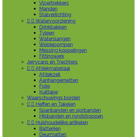
Vloertrekkers
Manden
Stalverlichting


Watervoorziening
Drinkbakken
Tyleen
Waterslangen
Weidepompen
Messing koppelingen
Fittingwerk
Jerrycans en Trechters


Afdekmateriaal
Afdekzeil
Aanhangernetten
Folie
Kuiltape
Waarschuwings borden


Heffen en Takelen
Spanbanden en sjorbanden
Hijsbanden en rondstroppen


Huishoudelijke artikelen
Batterijen
Deurmatten