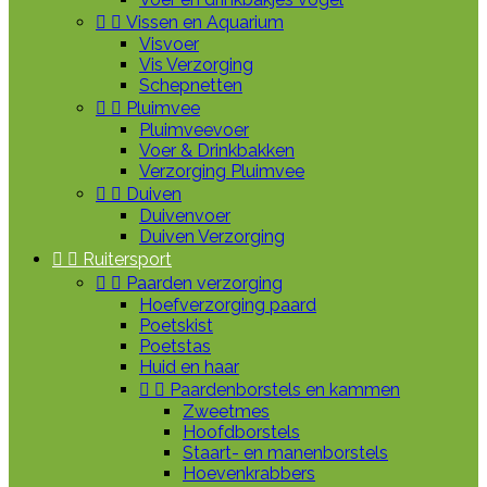


Vissen en Aquarium
Visvoer
Vis Verzorging
Schepnetten


Pluimvee
Pluimveevoer
Voer & Drinkbakken
Verzorging Pluimvee


Duiven
Duivenvoer
Duiven Verzorging


Ruitersport


Paarden verzorging
Hoefverzorging paard
Poetskist
Poetstas
Huid en haar


Paardenborstels en kammen
Zweetmes
Hoofdborstels
Staart- en manenborstels
Hoevenkrabbers