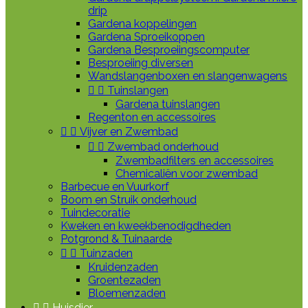
drip
Gardena koppelingen
Gardena Sproeikoppen
Gardena Besproeiingscomputer
Besproeiing diversen
Wandslangenboxen en slangenwagens


Tuinslangen
Gardena tuinslangen
Regenton en accessoires


Vijver en Zwembad


Zwembad onderhoud
Zwembadfilters en accessoires
Chemicaliën voor zwembad
Barbecue en Vuurkorf
Boom en Struik onderhoud
Tuindecoratie
Kweken en kweekbenodigdheden
Potgrond & Tuinaarde


Tuinzaden
Kruidenzaden
Groentezaden
Bloemenzaden


Huisdier