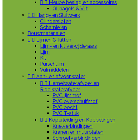


Meubelbeslag en accessoires
Glijnagels & Vilt


Hang- en Sluitwerk
Cilindersloten
Scharnieren
Bouwmaterialen


Lijmen & Kitten
Lijm- en kit verwijderaars
Lijm
Kit
Purschuim
Vulmiddelen


Aan- en afvoer water


Hemelwaterafvoer en
Rioolwaterafvoer
PVC lijmmof
PVC overschuifmof
PVC bocht
PVC T-stuk


Koperleiding en Koppelingen
Knelverbindingen
Kranen en muurplaten
Schroefverbindingen