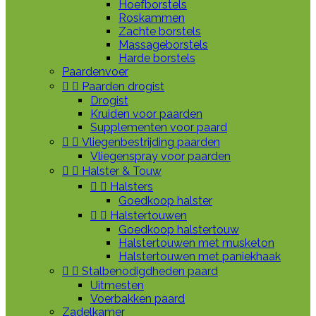
Hoefborstels
Roskammen
Zachte borstels
Massageborstels
Harde borstels
Paardenvoer


Paarden drogist
Drogist
Kruiden voor paarden
Supplementen voor paard


Vliegenbestrijding paarden
Vliegenspray voor paarden


Halster & Touw


Halsters
Goedkoop halster


Halstertouwen
Goedkoop halstertouw
Halstertouwen met musketon
Halstertouwen met paniekhaak


Stalbenodigdheden paard
Uitmesten
Voerbakken paard
Zadelkamer