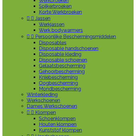
Werkbroeken
Spijkerbroeken
Korte Werkbroeken


Jassen
Werkjassen
Werk bodywarmers


Persoonlijke Beschermingsmiddelen
Disposables
Disposable handschoenen
Disposable kleding
Disposable schoenen
Gelaatsbescherming
Gehoorbescherming
Kniebescherming
Oogbescherming
Mondbescherming
Winterkleding
Werkschoenen
Dames Werkschoenen


Klompen
Schoenklompen
Houten klompen
Kunststof klompen