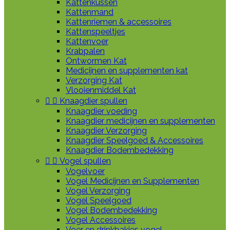
Kattenkussen
Kattenmand
Kattenriemen & accessoires
Kattenspeeltjes
Kattenvoer
Krabpalen
Ontwormen Kat
Medicijnen en supplementen kat
Verzorging Kat
Vlooienmiddel Kat


Knaagdier spullen
Knaagdier voeding
Knaagdier medicijnen en supplementen
Knaagdier Verzorging
Knaagdier Speelgoed & Accessoires
Knaagdier Bodembedekking


Vogel spullen
Vogelvoer
Vogel Medicijnen en Supplementen
Vogel Verzorging
Vogel Speelgoed
Vogel Bodembedekking
Vogel Accessoires
Voer en drinkbakjes vogel