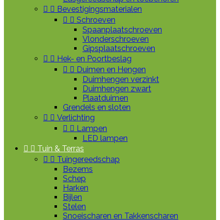


Bevestigingsmaterialen


Schroeven
Spaanplaatschroeven
Vlonderschroeven
Gipsplaatschroeven


Hek- en Poortbeslag


Duimen en Hengen
Duimhengen verzinkt
Duimhengen zwart
Plaatduimen
Grendels en sloten


Verlichting


Lampen
LED lampen


Tuin & Terras


Tuingereedschap
Bezems
Schep
Harken
Bijlen
Stelen
Snoeischaren en Takkenscharen