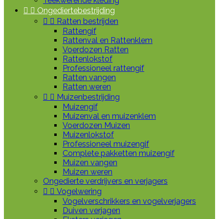
Teekwerende kleding


Ongediertebestrijding


Ratten bestrijden
Rattengif
Rattenval en Rattenklem
Voerdozen Ratten
Rattenlokstof
Professioneel rattengif
Ratten vangen
Ratten weren


Muizenbestrijding
Muizengif
Muizenval en muizenklem
Voerdozen Muizen
Muizenlokstof
Professioneel muizengif
Complete pakketten muizengif
Muizen vangen
Muizen weren
Ongedierte verdrijvers en verjagers


Vogelwering
Vogelverschrikkers en vogelverjagers
Duiven verjagen