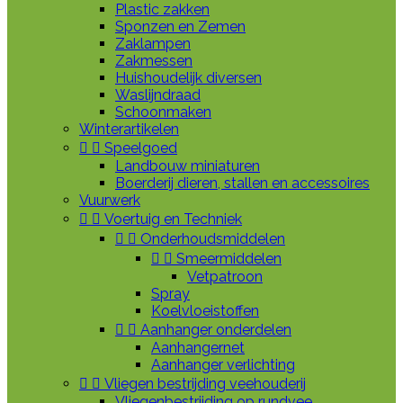
Plastic zakken
Sponzen en Zemen
Zaklampen
Zakmessen
Huishoudelijk diversen
Waslijndraad
Schoonmaken
Winterartikelen


Speelgoed
Landbouw miniaturen
Boerderij dieren, stallen en accessoires
Vuurwerk


Voertuig en Techniek


Onderhoudsmiddelen


Smeermiddelen
Vetpatroon
Spray
Koelvloeistoffen


Aanhanger onderdelen
Aanhangernet
Aanhanger verlichting


Vliegen bestrijding veehouderij
Vliegenbestrijding op rundvee