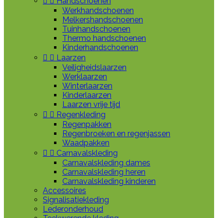


Handschoenen
Werkhandschoenen
Melkershandschoenen
Tuinhandschoenen
Thermo handschoenen
Kinderhandschoenen


Laarzen
Veiligheidslaarzen
Werklaarzen
Winterlaarzen
Kinderlaarzen
Laarzen vrije tijd


Regenkleding
Regenpakken
Regenbroeken en regenjassen
Waadpakken


Carnavalskleding
Carnavalskleding dames
Carnavalskleding heren
Carnavalskleding kinderen
Accessoires
Signalisatiekleding
Lederonderhoud