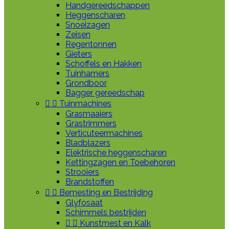
Handgereedschappen
Heggenscharen
Snoeizagen
Zeisen
Regentonnen
Gieters
Schoffels en Hakken
Tuinhamers
Grondboor
Bagger gereedschap


Tuinmachines
Grasmaaiers
Grastrimmers
Verticuteermachines
Bladblazers
Elektrische heggenscharen
Kettingzagen en Toebehoren
Strooiers
Brandstoffen


Bemesting en Bestrijding
Glyfosaat
Schimmels bestrijden


Kunstmest en Kalk