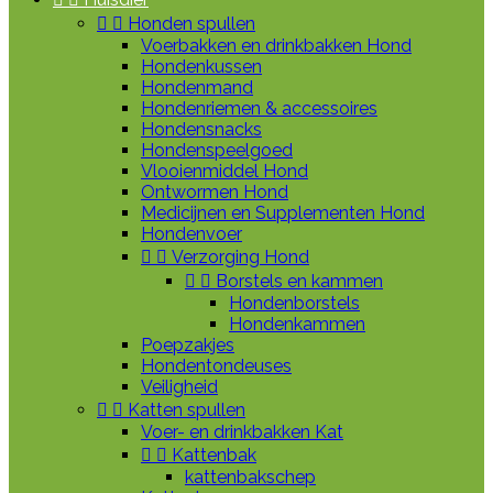


Honden spullen
Voerbakken en drinkbakken Hond
Hondenkussen
Hondenmand
Hondenriemen & accessoires
Hondensnacks
Hondenspeelgoed
Vlooienmiddel Hond
Ontwormen Hond
Medicijnen en Supplementen Hond
Hondenvoer


Verzorging Hond


Borstels en kammen
Hondenborstels
Hondenkammen
Poepzakjes
Hondentondeuses
Veiligheid


Katten spullen
Voer- en drinkbakken Kat


Kattenbak
kattenbakschep