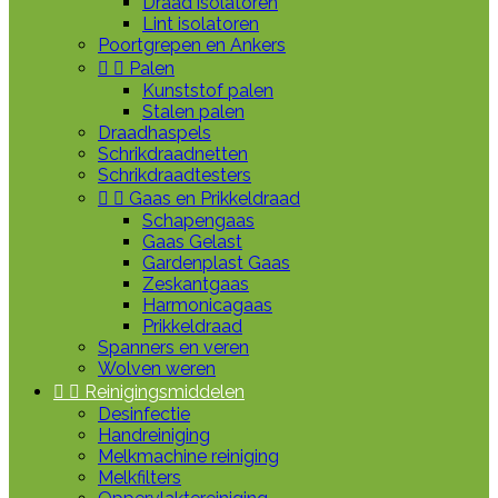
Draad isolatoren
Lint isolatoren
Poortgrepen en Ankers


Palen
Kunststof palen
Stalen palen
Draadhaspels
Schrikdraadnetten
Schrikdraadtesters


Gaas en Prikkeldraad
Schapengaas
Gaas Gelast
Gardenplast Gaas
Zeskantgaas
Harmonicagaas
Prikkeldraad
Spanners en veren
Wolven weren


Reinigingsmiddelen
Desinfectie
Handreiniging
Melkmachine reiniging
Melkfilters