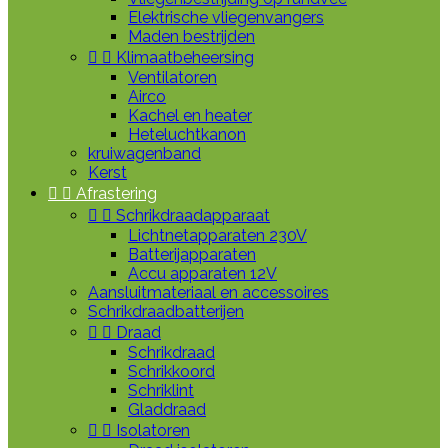
Elektrische vliegenvangers
Maden bestrijden


Klimaatbeheersing
Ventilatoren
Airco
Kachel en heater
Heteluchtkanon
kruiwagenband
Kerst


Afrastering


Schrikdraadapparaat
Lichtnetapparaten 230V
Batterijapparaten
Accu apparaten 12V
Aansluitmateriaal en accessoires
Schrikdraadbatterijen


Draad
Schrikdraad
Schrikkoord
Schriklint
Gladdraad


Isolatoren