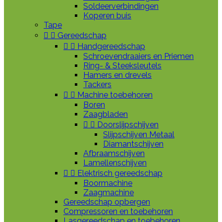
Soldeerverbindingen
Koperen buis
Tape


Gereedschap


Handgereedschap
Schroevendraaiers en Priemen
Ring- & Steeksleutels
Hamers en drevels
Tackers


Machine toebehoren
Boren
Zaagbladen


Doorslijpschijven
Slijpschijven Metaal
Diamantschijven
Afbraamschijven
Lamellenschijven


Elektrisch gereedschap
Boormachine
Zaagmachine
Gereedschap opbergen
Compressoren en toebehoren
Lasgereedschap en toebehoren