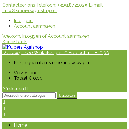
Contacteer ons
Telefoon:
+31518721029
E-mail:
info@kuipersagrishop.nl
Inloggen
Account aanmaken
Welkom,
Inloggen
of
Account aanmaken
Kennisbank
shopping_cart
Winkelwagen:
0
Producten - € 0,00
Er zijn geen items meer in uw wagen
Verzending
Totaal
€ 0,00
Afrekenen


Zoeken



Home