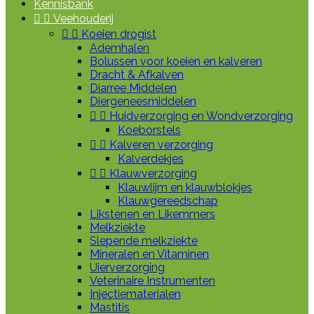
Kennisbank


Veehouderij


Koeien drogist
Ademhalen
Bolussen voor koeien en kalveren
Dracht & Afkalven
Diarree Middelen
Diergeneesmiddelen


Huidverzorging en Wondverzorging
Koeborstels


Kalveren verzorging
Kalverdekjes


Klauwverzorging
Klauwlijm en klauwblokjes
Klauwgereedschap
Likstenen en Likemmers
Melkziekte
Slepende melkziekte
Mineralen en Vitaminen
Uierverzorging
Veterinaire Instrumenten
Injectiematerialen
Mastitis