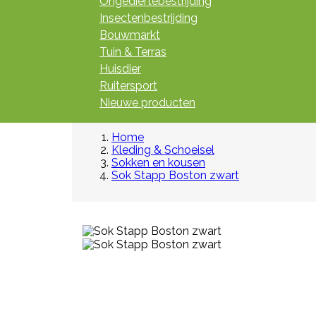
Ongediertebestrijding
Insectenbestrijding
Bouwmarkt
Tuin & Terras
Huisdier
Ruitersport
Nieuwe producten
Home
Kleding & Schoeisel
Sokken en kousen
Sok Stapp Boston zwart