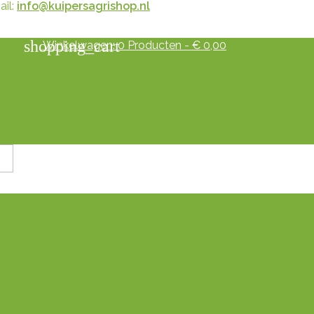
il:
info@kuipersagrishop.nl
shopping_cart
Winkelwagen:
0
Producten - € 0,00