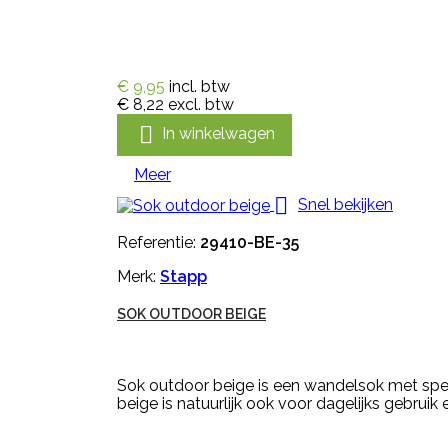
€ 9,95
incl. btw
€ 8,22
excl. btw

In winkelwagen
Meer

Snel bekijken
Referentie:
29410-BE-35
Merk:
Stapp
SOK OUTDOOR BEIGE
Sok outdoor beige is een wandelsok met spec
beige is natuurlijk ook voor dagelijks gebru