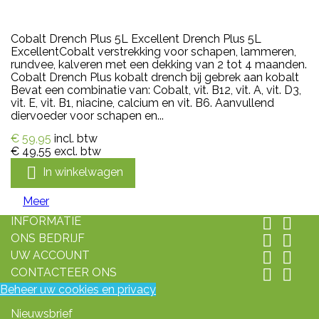
Cobalt Drench Plus 5L Excellent Drench Plus 5L
ExcellentCobalt verstrekking voor schapen, lammeren,
rundvee, kalveren met een dekking van 2 tot 4 maanden.
Cobalt Drench Plus kobalt drench bij gebrek aan kobalt
Bevat een combinatie van: Cobalt, vit. B12, vit. A, vit. D3,
vit. E, vit. B1, niacine, calcium en vit. B6. Aanvullend
diervoeder voor schapen en...
€ 59,95
incl. btw
€ 49,55
excl. btw

In winkelwagen
Meer
INFORMATIE


ONS BEDRIJF


UW ACCOUNT


CONTACTEER ONS


Beheer uw cookies en privacy
Nieuwsbrief