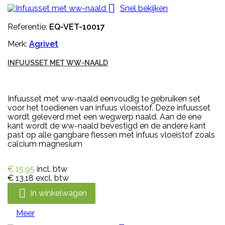

Snel bekijken
Referentie:
EQ-VET-10017
Merk:
Agrivet
INFUUSSET MET WW-NAALD
Infuusset met ww-naald eenvoudig te gebruiken set
voor het toedienen van infuus vloeistof. Deze infuusset
wordt geleverd met een wegwerp naald. Aan de ene
kant wordt de ww-naald bevestigd en de andere kant
past op alle gangbare flessen met infuus vloeistof zoals
calcium magnesium
€ 15,95
incl. btw
€ 13,18
excl. btw

In winkelwagen
Meer