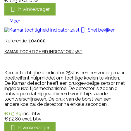
€ 7,23
excl. btw

In winkelwagen
Meer

Snel bekijken
Referentie:
104000
KAMAR TOCHTIGHEID INDICATOR 25ST
Kamar tochtigheid indicator 25st is een eenvoudig maar
doeltreffent hulpmiddel om tochtige koeien te vinden.
De Kamar detector heeft een drukgevoelige sensor met
ingebouwd tijdsmechanisme. De detector is zodanig
ontworpen dat hij geactiveerd wordt bij staande
tochtverschijnselen. De druk van de borst van een
andere koe zal de detector na enkele seconden...
€ 63,89
incl. btw
€ 52,80
excl. btw

In winkelwagen