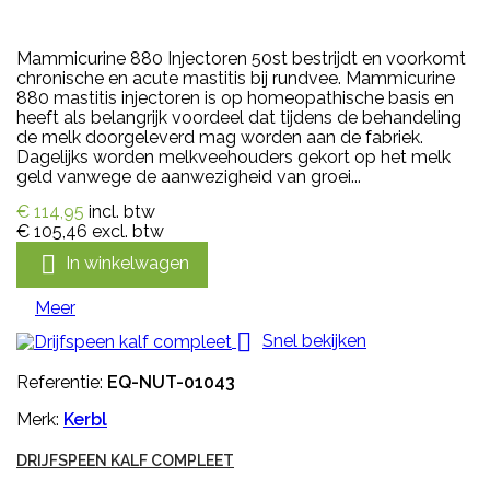
Mammicurine 880 Injectoren 50st bestrijdt en voorkomt
chronische en acute mastitis bij rundvee. Mammicurine
880 mastitis injectoren is op homeopathische basis en
heeft als belangrijk voordeel dat tijdens de behandeling
de melk doorgeleverd mag worden aan de fabriek.
Dagelijks worden melkveehouders gekort op het melk
geld vanwege de aanwezigheid van groei...
€ 114,95
incl. btw
€ 105,46
excl. btw

In winkelwagen
Meer

Snel bekijken
Referentie:
EQ-NUT-01043
Merk:
Kerbl
DRIJFSPEEN KALF COMPLEET