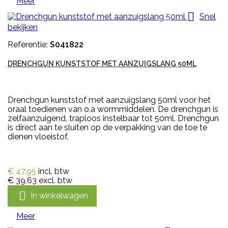
Meer

Snel
bekijken
Referentie:
S041822
DRENCHGUN KUNSTSTOF MET AANZUIGSLANG 50ML
Drenchgun kunststof met aanzuigslang 50ml voor het
oraal toedienen van o.a wormmiddelen. De drenchgun is
zelfaanzuigend, traploos instelbaar tot 50ml. Drenchgun
is direct aan te sluiten op de verpakking van de toe te
dienen vloeistof.
€ 47,95
incl. btw
€ 39,63
excl. btw

In winkelwagen
Meer