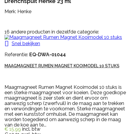
Drenchspuit Henke 23 ml
Merk: Henke
16 andere producten in dezelfde categorie:

Snel bekijken
Referentie:
EQ-DWA-01044
MAAGMAGNEET RUMEN MAGNET KOOIMODEL 10 STUKS
Maagmagneet Rumen Magnet Kooimodel 10 stuks is
een sterke maagmagneet voor koeien. Deze goedkope
maagmagneet is zeer sterk en dient ervoor om
aanwezig scherp (zwerfvuil) in de maag aan te trekken
en verwondingen te voorkomen. Sterke maagmagneet
met een kunststof omhulsel. De maagmagneet kan
worden toegediend om aanwezig scherp in de maag
van de koe aan te...
€ 15,99
incl. btw