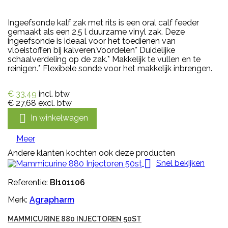
Ingeefsonde kalf zak met rits is een oral calf feeder
gemaakt als een 2,5 l duurzame vinyl zak. Deze
ingeefsonde is ideaal voor het toedienen van
vloeistoffen bij kalveren.Voordelen* Duidelijke
schaalverdeling op de zak.* Makkelijk te vullen en te
reinigen.* Flexibele sonde voor het makkelijk inbrengen.
€ 33,49
incl. btw
€ 27,68
excl. btw

In winkelwagen
Meer
Andere klanten kochten ook deze producten

Snel bekijken
Referentie:
BI101106
Merk:
Agrapharm
MAMMICURINE 880 INJECTOREN 50ST