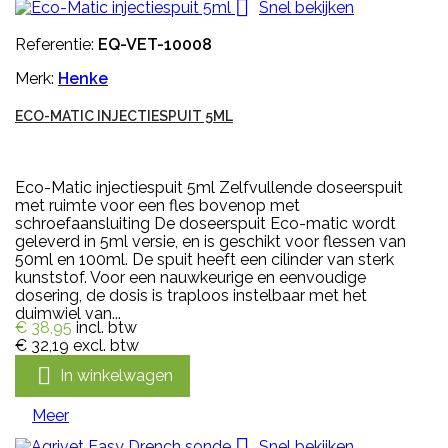

Snel bekijken
Referentie:
EQ-VET-10008
Merk:
Henke
ECO-MATIC INJECTIESPUIT 5ML
Eco-Matic injectiespuit 5ml Zelfvullende doseerspuit
met ruimte voor een fles bovenop met
schroefaansluiting De doseerspuit Eco-matic wordt
geleverd in 5ml versie, en is geschikt voor flessen van
50ml en 100ml. De spuit heeft een cilinder van sterk
kunststof. Voor een nauwkeurige en eenvoudige
dosering, de dosis is traploos instelbaar met het
duimwiel van...
€ 38,95
incl. btw
€ 32,19
excl. btw

In winkelwagen
Meer

Snel bekijken