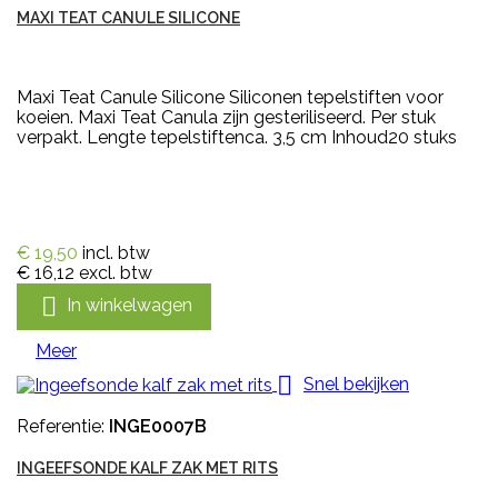
MAXI TEAT CANULE SILICONE
Maxi Teat Canule Silicone Siliconen tepelstiften voor
koeien. Maxi Teat Canula zijn gesteriliseerd. Per stuk
verpakt. Lengte tepelstiftenca. 3,5 cm Inhoud20 stuks
€ 19,50
incl. btw
€ 16,12
excl. btw

In winkelwagen
Meer

Snel bekijken
Referentie:
INGE0007B
INGEEFSONDE KALF ZAK MET RITS