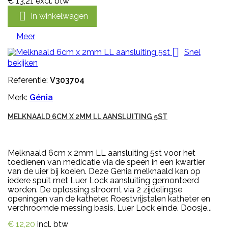
€ 13,21
excl. btw

In winkelwagen
Meer

Snel
bekijken
Referentie:
V303704
Merk:
Génia
MELKNAALD 6CM X 2MM LL AANSLUITING 5ST
Melknaald 6cm x 2mm LL aansluiting 5st voor het
toedienen van medicatie via de speen in een kwartier
van de uier bij koeien. Deze Genia melknaald kan op
iedere spuit met Luer Lock aansluiting gemonteerd
worden. De oplossing stroomt via 2 zijdelingse
openingen van de katheter. Roestvrijstalen katheter en
verchroomde messing basis. Luer Lock einde. Doosje...
€ 12,20
incl. btw