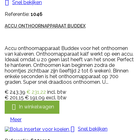

Snel bekijken
Referentie:
1046
ACCU ONTHOORNAPPARAAT BUDDEX
Accu onthoornapparaat Buddex voor het onthoornen
van kalveren. Onthoornapparaat kalf werkt op een accu.
Ideaal omdat u zo geen last heeft van het snoer. Perfect
te hanteren. Onthoornen kan beginnen zodra de
hoorntjes zichtbaar zijn (leeftijd 2 tot 6 weken). Binnen
enkele seconden is het onthoornapparaat op 700
graden. Super snel draadloos onthoornen. U...
€ 243,39
€ 231,22
incl. btw
€ 201,15
€ 191,09
excl. btw

In winkelwagen
Meer

Snel bekijken