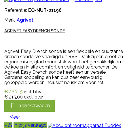
Referentie:
EQ-NUT-01196
Merk:
Agrivet
AGRIVET EASY DRENCH SONDE
Agrivet Easy Drench sonde is een flexibele en duurzame
drench sonde, vervaardigd uit RVS. Dankzij een groot en
ergonomisch, glad mondstuk wordt het gemakkelijk om
de koeien in alle comfort en veiligheid te drenchen.De
Agrivet Easy Drench sonde heeft een universele
Gardena koppeling en kan dus zeer eenvoudig
gekoppeld worden.Inclusief neusklem voor het...
€ 260,15
incl. btw
€ 215,00
excl. btw

In winkelwagen
Meer
-5%
In prijs verlaagd