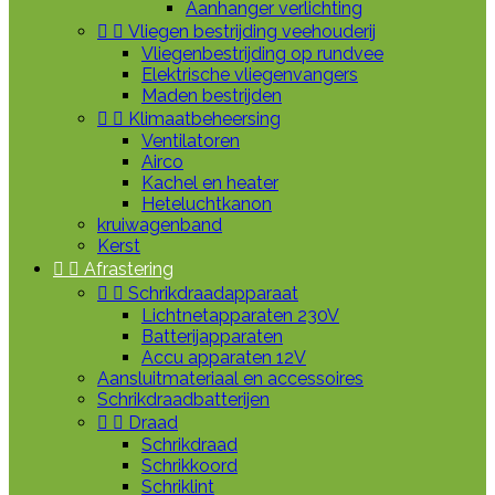
Aanhanger verlichting


Vliegen bestrijding veehouderij
Vliegenbestrijding op rundvee
Elektrische vliegenvangers
Maden bestrijden


Klimaatbeheersing
Ventilatoren
Airco
Kachel en heater
Heteluchtkanon
kruiwagenband
Kerst


Afrastering


Schrikdraadapparaat
Lichtnetapparaten 230V
Batterijapparaten
Accu apparaten 12V
Aansluitmateriaal en accessoires
Schrikdraadbatterijen


Draad
Schrikdraad
Schrikkoord
Schriklint