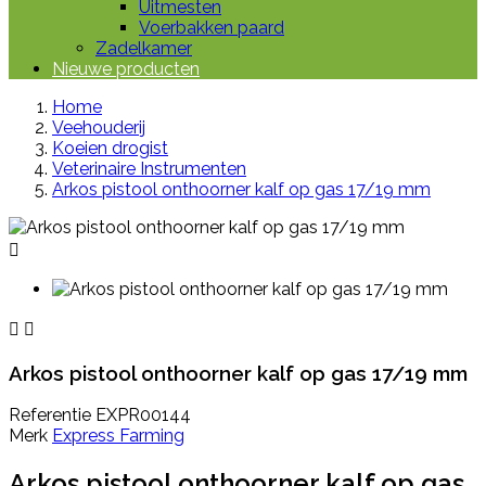
Uitmesten
Voerbakken paard
Zadelkamer
Nieuwe producten
Home
Veehouderij
Koeien drogist
Veterinaire Instrumenten
Arkos pistool onthoorner kalf op gas 17/19 mm



Arkos pistool onthoorner kalf op gas 17/19 mm
Referentie
EXPR00144
Merk
Express Farming
Arkos pistool onthoorner kalf op gas