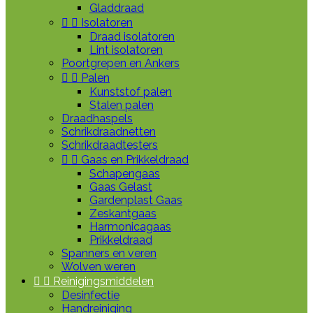
Gladdraad


Isolatoren
Draad isolatoren
Lint isolatoren
Poortgrepen en Ankers


Palen
Kunststof palen
Stalen palen
Draadhaspels
Schrikdraadnetten
Schrikdraadtesters


Gaas en Prikkeldraad
Schapengaas
Gaas Gelast
Gardenplast Gaas
Zeskantgaas
Harmonicagaas
Prikkeldraad
Spanners en veren
Wolven weren


Reinigingsmiddelen
Desinfectie
Handreiniging