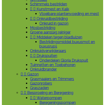
Schimmels bestrijden


Kunstmest en Kalk
Vloeibare plantenvoeding en mest


Onkruidbestrijding
Onkruid in gazon
Mosbestrijding
Groene aanslag reiniger


Middelen tegen bladluizen
Bestrijdingsmiddel buxusmot en
buxusrups
Onkruidverwijderaars


Drukspuiten
Onderdelen Gloria Drukspuit
Tuinnetten en Toebehoren
Onkruidbrander


Gazon
Grasmaaiers en Trimmers
Gazonrollers
Graszaden


Besproeiing en Beregening


Waterpompen
Beregeningspompen