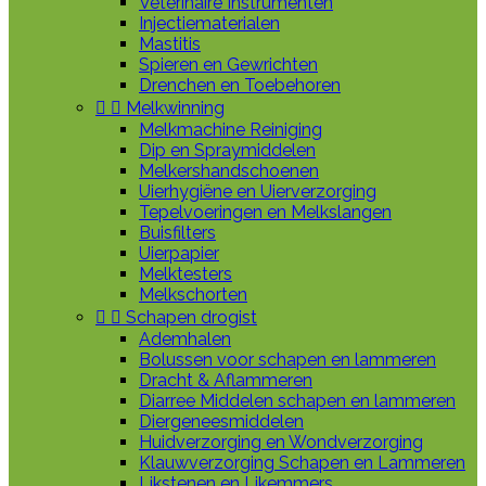
Veterinaire Instrumenten
Injectiematerialen
Mastitis
Spieren en Gewrichten
Drenchen en Toebehoren


Melkwinning
Melkmachine Reiniging
Dip en Spraymiddelen
Melkershandschoenen
Uierhygiëne en Uierverzorging
Tepelvoeringen en Melkslangen
Buisfilters
Uierpapier
Melktesters
Melkschorten


Schapen drogist
Ademhalen
Bolussen voor schapen en lammeren
Dracht & Aflammeren
Diarree Middelen schapen en lammeren
Diergeneesmiddelen
Huidverzorging en Wondverzorging
Klauwverzorging Schapen en Lammeren
Likstenen en Likemmers