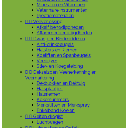
Mineralen en Vitaminen
Veterinaire instrumenten
Injectiematerialen


Veeverlossing
Afkalf benodigdheden
Aflammer benodigdheden


Dwang en Bindmiddelen
Anti-drinkbeugels
Halsters en Riemen
Koeliften en Spanbeugels
Veedrijver
Stier- en Koegeleiding


Dekseizoen, Veeherkenning en
Veemarkering
Dekblokken en Dektuig
Halsplaatjes
Halsriemen
Kokernummers
Merkstiften en Merkspray
Enkelband Koeien


Geiten drogist
Luchtwegen