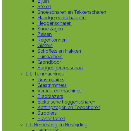
Bijlen
Stelen
Snoeischaren en Takkenscharen
Handgereedschappen
Heggenscharen
Snoeizagen
Zeisen
Regentonnen
Gieters
Schoffels en Hakken
Tuinhamers
Grondboor
Bagger gereedschap


Tuinmachines
Grasmaaiers
Grastrimmers
Verticuteermachines
Bladblazers
Elektrische heggenscharen
Kettingzagen en Toebehoren
Strooiers
Brandstoffen


Bemesting en Bestrijding
Glyfosaat