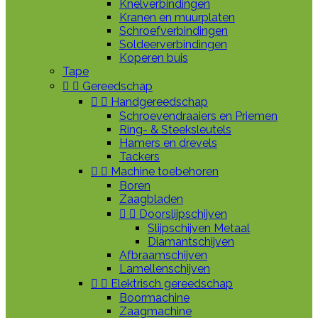
Knelverbindingen
Kranen en muurplaten
Schroefverbindingen
Soldeerverbindingen
Koperen buis
Tape


Gereedschap


Handgereedschap
Schroevendraaiers en Priemen
Ring- & Steeksleutels
Hamers en drevels
Tackers


Machine toebehoren
Boren
Zaagbladen


Doorslijpschijven
Slijpschijven Metaal
Diamantschijven
Afbraamschijven
Lamellenschijven


Elektrisch gereedschap
Boormachine
Zaagmachine