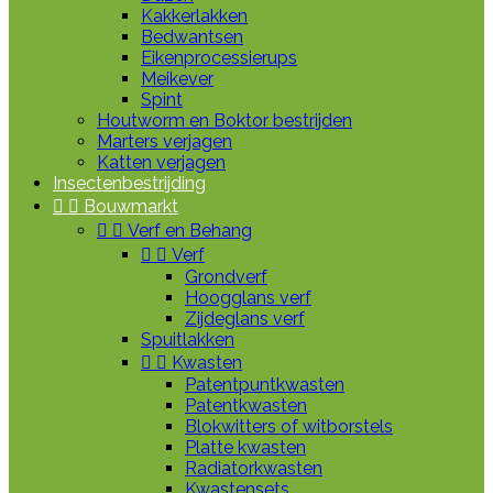
Kakkerlakken
Bedwantsen
Eikenprocessierups
Meikever
Spint
Houtworm en Boktor bestrijden
Marters verjagen
Katten verjagen
Insectenbestrijding


Bouwmarkt


Verf en Behang


Verf
Grondverf
Hoogglans verf
Zijdeglans verf
Spuitlakken


Kwasten
Patentpuntkwasten
Patentkwasten
Blokwitters of witborstels
Platte kwasten
Radiatorkwasten
Kwastensets