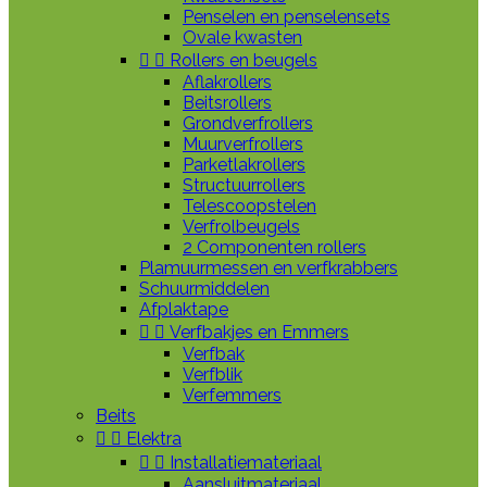
Penselen en penselensets
Ovale kwasten


Rollers en beugels
Aflakrollers
Beitsrollers
Grondverfrollers
Muurverfrollers
Parketlakrollers
Structuurrollers
Telescoopstelen
Verfrolbeugels
2 Componenten rollers
Plamuurmessen en verfkrabbers
Schuurmiddelen
Afplaktape


Verfbakjes en Emmers
Verfbak
Verfblik
Verfemmers
Beits


Elektra


Installatiemateriaal
Aansluitmateriaal