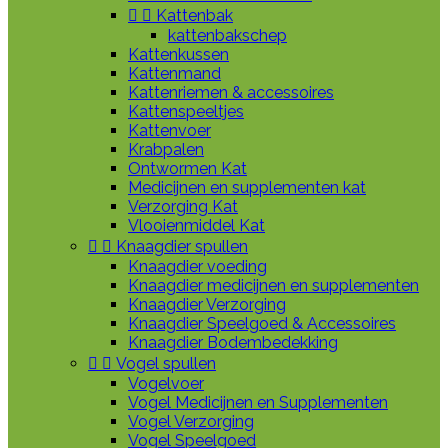


Kattenbak
kattenbakschep
Kattenkussen
Kattenmand
Kattenriemen & accessoires
Kattenspeeltjes
Kattenvoer
Krabpalen
Ontwormen Kat
Medicijnen en supplementen kat
Verzorging Kat
Vlooienmiddel Kat


Knaagdier spullen
Knaagdier voeding
Knaagdier medicijnen en supplementen
Knaagdier Verzorging
Knaagdier Speelgoed & Accessoires
Knaagdier Bodembedekking


Vogel spullen
Vogelvoer
Vogel Medicijnen en Supplementen
Vogel Verzorging
Vogel Speelgoed