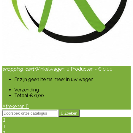
shopping_cart
Winkelwagen:
0
Producten - € 0,00
Er zijn geen items meer in uw wagen
Verzending
Totaal
€ 0,00
Afrekenen


Zoeken

