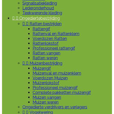
Signalisatiekleding
Lederonderhoud
Teekwerende kleding


Ongediertebestrijding


Ratten bestrijden
Rattengif
Rattenval en Rattenklem
Voerdozen Ratten
Rattenlokstof
Professioneel rattengif
Ratten vangen
Ratten weren


Muizenbestrijding
Muizengif
Muizenval en muizenklem
Voerdozen Muizen
Muizenlokstof
Professioneel muizengif
Complete pakketten muizengif
Muizen vangen
Muizen weren
Ongedierte verdrijvers en verjagers


Vogelwering