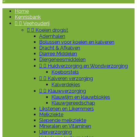

Home
Kennisbank


Veehouderij


Koeien drogist
Ademhalen
Bolussen voor koeien en kalveren
Dracht & Afkalven
Diarree Middelen
Diergeneesmiddelen


Huidverzorging en Wondverzorging
Koeborstels


Kalveren verzorging
Kalverdekjes


Klauwverzorging
Klauwlijm en klauwblokjes
Klauwgereedschap
Likstenen en Likemmers
Melkziekte
Slepende melkziekte
Mineralen en Vitaminen
Uierverzorging