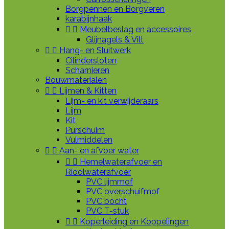
Borgpennen en Borgveren
karabijnhaak


Meubelbeslag en accessoires
Glijnagels & Vilt


Hang- en Sluitwerk
Cilindersloten
Scharnieren
Bouwmaterialen


Lijmen & Kitten
Lijm- en kit verwijderaars
Lijm
Kit
Purschuim
Vulmiddelen


Aan- en afvoer water


Hemelwaterafvoer en
Rioolwaterafvoer
PVC lijmmof
PVC overschuifmof
PVC bocht
PVC T-stuk


Koperleiding en Koppelingen