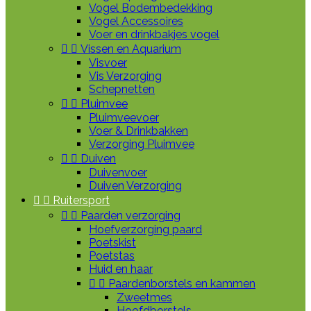
Vogel Bodembedekking
Vogel Accessoires
Voer en drinkbakjes vogel


Vissen en Aquarium
Visvoer
Vis Verzorging
Schepnetten


Pluimvee
Pluimveevoer
Voer & Drinkbakken
Verzorging Pluimvee


Duiven
Duivenvoer
Duiven Verzorging


Ruitersport


Paarden verzorging
Hoefverzorging paard
Poetskist
Poetstas
Huid en haar


Paardenborstels en kammen
Zweetmes
Hoofdborstels