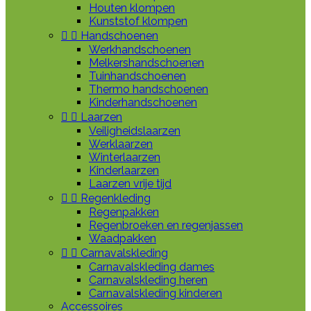
Houten klompen
Kunststof klompen


Handschoenen
Werkhandschoenen
Melkershandschoenen
Tuinhandschoenen
Thermo handschoenen
Kinderhandschoenen


Laarzen
Veiligheidslaarzen
Werklaarzen
Winterlaarzen
Kinderlaarzen
Laarzen vrije tijd


Regenkleding
Regenpakken
Regenbroeken en regenjassen
Waadpakken


Carnavalskleding
Carnavalskleding dames
Carnavalskleding heren
Carnavalskleding kinderen
Accessoires