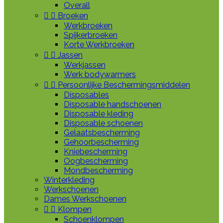
Overall


Broeken
Werkbroeken
Spijkerbroeken
Korte Werkbroeken


Jassen
Werkjassen
Werk bodywarmers


Persoonlijke Beschermingsmiddelen
Disposables
Disposable handschoenen
Disposable kleding
Disposable schoenen
Gelaatsbescherming
Gehoorbescherming
Kniebescherming
Oogbescherming
Mondbescherming
Winterkleding
Werkschoenen
Dames Werkschoenen


Klompen
Schoenklompen