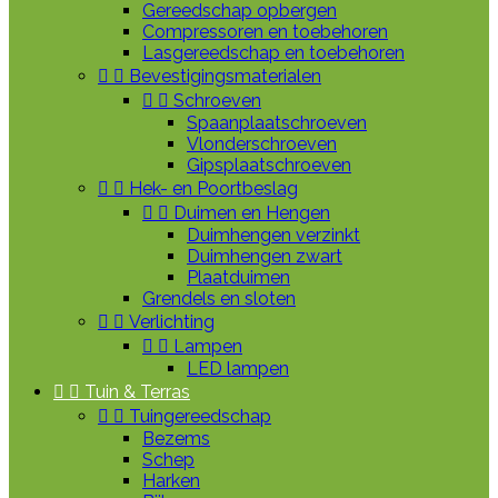
Gereedschap opbergen
Compressoren en toebehoren
Lasgereedschap en toebehoren


Bevestigingsmaterialen


Schroeven
Spaanplaatschroeven
Vlonderschroeven
Gipsplaatschroeven


Hek- en Poortbeslag


Duimen en Hengen
Duimhengen verzinkt
Duimhengen zwart
Plaatduimen
Grendels en sloten


Verlichting


Lampen
LED lampen


Tuin & Terras


Tuingereedschap
Bezems
Schep
Harken