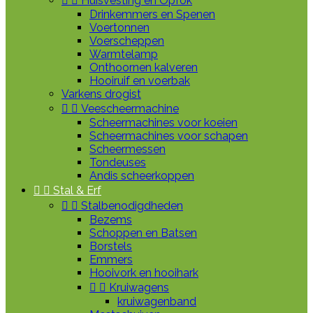


Huisvesting en Opfok
Drinkemmers en Spenen
Voertonnen
Voerscheppen
Warmtelamp
Onthoornen kalveren
Hooiruif en voerbak
Varkens drogist


Veescheermachine
Scheermachines voor koeien
Scheermachines voor schapen
Scheermessen
Tondeuses
Andis scheerkoppen


Stal & Erf


Stalbenodigdheden
Bezems
Schoppen en Batsen
Borstels
Emmers
Hooivork en hooihark


Kruiwagens
kruiwagenband