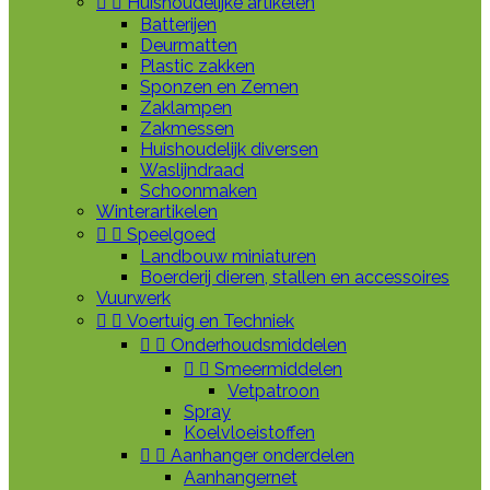


Huishoudelijke artikelen
Batterijen
Deurmatten
Plastic zakken
Sponzen en Zemen
Zaklampen
Zakmessen
Huishoudelijk diversen
Waslijndraad
Schoonmaken
Winterartikelen


Speelgoed
Landbouw miniaturen
Boerderij dieren, stallen en accessoires
Vuurwerk


Voertuig en Techniek


Onderhoudsmiddelen


Smeermiddelen
Vetpatroon
Spray
Koelvloeistoffen


Aanhanger onderdelen
Aanhangernet