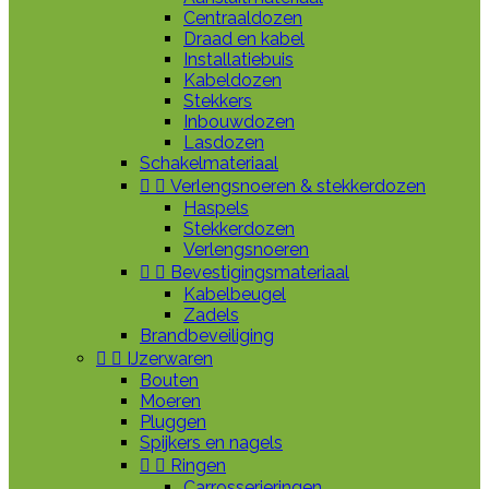
Centraaldozen
Draad en kabel
Installatiebuis
Kabeldozen
Stekkers
Inbouwdozen
Lasdozen
Schakelmateriaal


Verlengsnoeren & stekkerdozen
Haspels
Stekkerdozen
Verlengsnoeren


Bevestigingsmateriaal
Kabelbeugel
Zadels
Brandbeveiliging


IJzerwaren
Bouten
Moeren
Pluggen
Spijkers en nagels


Ringen
Carrosserieringen