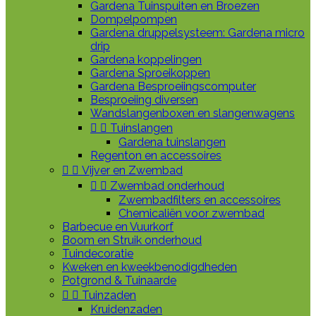
Gardena Tuinspuiten en Broezen
Dompelpompen
Gardena druppelsysteem: Gardena micro
drip
Gardena koppelingen
Gardena Sproeikoppen
Gardena Besproeiingscomputer
Besproeiing diversen
Wandslangenboxen en slangenwagens


Tuinslangen
Gardena tuinslangen
Regenton en accessoires


Vijver en Zwembad


Zwembad onderhoud
Zwembadfilters en accessoires
Chemicaliën voor zwembad
Barbecue en Vuurkorf
Boom en Struik onderhoud
Tuindecoratie
Kweken en kweekbenodigdheden
Potgrond & Tuinaarde


Tuinzaden
Kruidenzaden