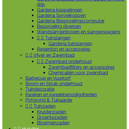
drip
Gardena koppelingen
Gardena Sproeikoppen
Gardena Besproeiingscomputer
Besproeiing diversen
Wandslangenboxen en slangenwagens


Tuinslangen
Gardena tuinslangen
Regenton en accessoires


Vijver en Zwembad


Zwembad onderhoud
Zwembadfilters en accessoires
Chemicaliën voor zwembad
Barbecue en Vuurkorf
Boom en Struik onderhoud
Tuindecoratie
Kweken en kweekbenodigdheden
Potgrond & Tuinaarde


Tuinzaden
Kruidenzaden
Groentezaden
Bloemenzaden


Huisdier