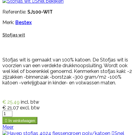

Snel bekijken
Referentie:
SJ100-WIT
Merk:
Bestex
Stofjas wit
Stofjas wit is gemaakt van 100% katoen. De Stofjas wit is
voorzien van een verdekte drukknoopsluiting. Wordt ook
wel kiel of boerenkiel genoemd. Kenmerken stofjas kaki: -2
zijzakken -binnenzak -borstzak -300 gram/m2 -100%
katoen -verkrijgbaar in kinder- en volwassen maten.
€ 25,49
incl. btw
€ 21,07
excl. btw

In winkelwagen
Meer

Snel