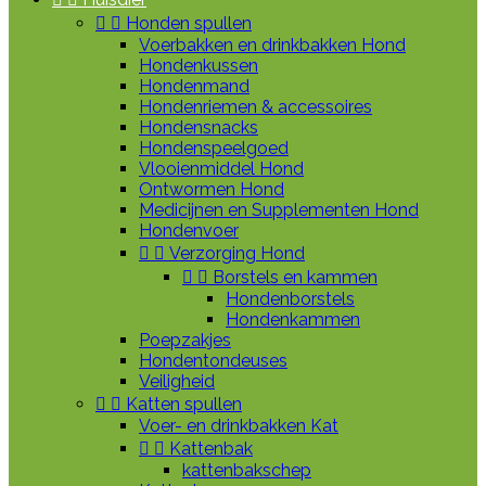


Honden spullen
Voerbakken en drinkbakken Hond
Hondenkussen
Hondenmand
Hondenriemen & accessoires
Hondensnacks
Hondenspeelgoed
Vlooienmiddel Hond
Ontwormen Hond
Medicijnen en Supplementen Hond
Hondenvoer


Verzorging Hond


Borstels en kammen
Hondenborstels
Hondenkammen
Poepzakjes
Hondentondeuses
Veiligheid


Katten spullen
Voer- en drinkbakken Kat


Kattenbak
kattenbakschep