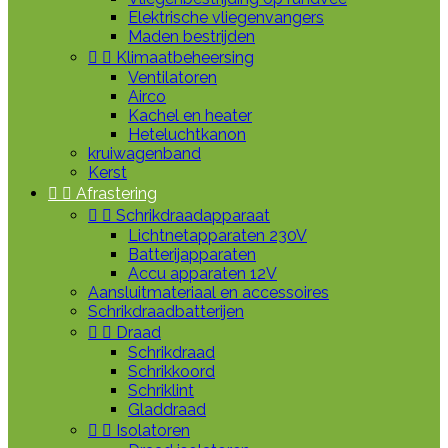
Elektrische vliegenvangers
Maden bestrijden


Klimaatbeheersing
Ventilatoren
Airco
Kachel en heater
Heteluchtkanon
kruiwagenband
Kerst


Afrastering


Schrikdraadapparaat
Lichtnetapparaten 230V
Batterijapparaten
Accu apparaten 12V
Aansluitmateriaal en accessoires
Schrikdraadbatterijen


Draad
Schrikdraad
Schrikkoord
Schriklint
Gladdraad


Isolatoren