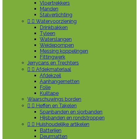
Vloertrekkers
Manden
Stalverlichting


Watervoorziening
Drinkbakken
Tyleen
Waterslangen
Weidepompen
Messing koppelingen
Fittingwerk
Jerrycans en Trechters


Afdekmateriaal
Afdekzeil
Aanhangernetten
Folie
Kuiltape
Waarschuwings borden


Heffen en Takelen
Spanbanden en sjorbanden
Hijsbanden en rondstroppen


Huishoudelijke artikelen
Batterijen
Deurmatten