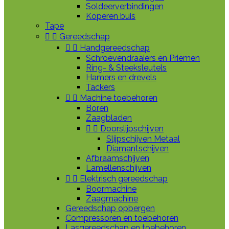
Soldeerverbindingen
Koperen buis
Tape


Gereedschap


Handgereedschap
Schroevendraaiers en Priemen
Ring- & Steeksleutels
Hamers en drevels
Tackers


Machine toebehoren
Boren
Zaagbladen


Doorslijpschijven
Slijpschijven Metaal
Diamantschijven
Afbraamschijven
Lamellenschijven


Elektrisch gereedschap
Boormachine
Zaagmachine
Gereedschap opbergen
Compressoren en toebehoren
Lasgereedschap en toebehoren