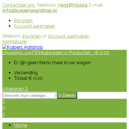
Contacteer ons
Telefoon:
+31518721029
E-mail:
info@kuipersagrishop.nl
Inloggen
Account aanmaken
Welkom,
Inloggen
of
Account aanmaken
Kennisbank
shopping_cart
Winkelwagen:
0
Producten - € 0,00
Er zijn geen items meer in uw wagen
Verzending
Totaal
€ 0,00
Afrekenen


Zoeken



Home