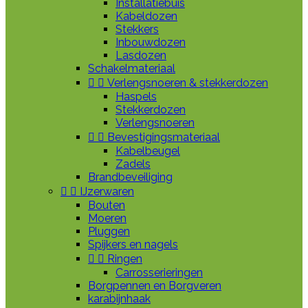
Installatiebuis
Kabeldozen
Stekkers
Inbouwdozen
Lasdozen
Schakelmateriaal


Verlengsnoeren & stekkerdozen
Haspels
Stekkerdozen
Verlengsnoeren


Bevestigingsmateriaal
Kabelbeugel
Zadels
Brandbeveiliging


IJzerwaren
Bouten
Moeren
Pluggen
Spijkers en nagels


Ringen
Carrosserieringen
Borgpennen en Borgveren
karabijnhaak