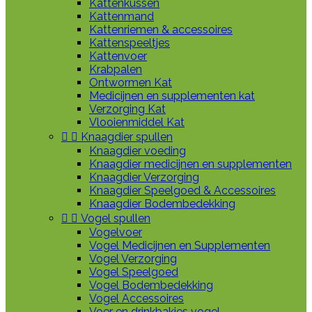
Kattenkussen
Kattenmand
Kattenriemen & accessoires
Kattenspeeltjes
Kattenvoer
Krabpalen
Ontwormen Kat
Medicijnen en supplementen kat
Verzorging Kat
Vlooienmiddel Kat


Knaagdier spullen
Knaagdier voeding
Knaagdier medicijnen en supplementen
Knaagdier Verzorging
Knaagdier Speelgoed & Accessoires
Knaagdier Bodembedekking


Vogel spullen
Vogelvoer
Vogel Medicijnen en Supplementen
Vogel Verzorging
Vogel Speelgoed
Vogel Bodembedekking
Vogel Accessoires
Voer en drinkbakjes vogel