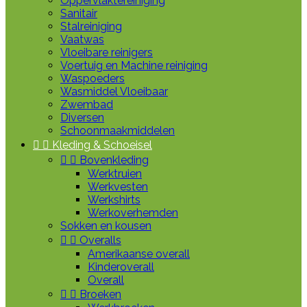
Oppervlaktereiniging
Sanitair
Stalreiniging
Vaatwas
Vloeibare reinigers
Voertuig en Machine reiniging
Waspoeders
Wasmiddel Vloeibaar
Zwembad
Diversen
Schoonmaakmiddelen


Kleding & Schoeisel


Bovenkleding
Werktruien
Werkvesten
Werkshirts
Werkoverhemden
Sokken en kousen


Overalls
Amerikaanse overall
Kinderoverall
Overall


Broeken