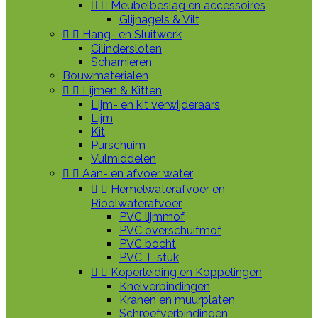


Meubelbeslag en accessoires
Glijnagels & Vilt


Hang- en Sluitwerk
Cilindersloten
Scharnieren
Bouwmaterialen


Lijmen & Kitten
Lijm- en kit verwijderaars
Lijm
Kit
Purschuim
Vulmiddelen


Aan- en afvoer water


Hemelwaterafvoer en
Rioolwaterafvoer
PVC lijmmof
PVC overschuifmof
PVC bocht
PVC T-stuk


Koperleiding en Koppelingen
Knelverbindingen
Kranen en muurplaten
Schroefverbindingen