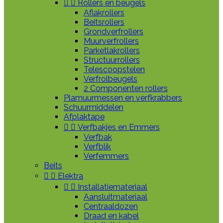


Rollers en beugels
Aflakrollers
Beitsrollers
Grondverfrollers
Muurverfrollers
Parketlakrollers
Structuurrollers
Telescoopstelen
Verfrolbeugels
2 Componenten rollers
Plamuurmessen en verfkrabbers
Schuurmiddelen
Afplaktape


Verfbakjes en Emmers
Verfbak
Verfblik
Verfemmers
Beits


Elektra


Installatiemateriaal
Aansluitmateriaal
Centraaldozen
Draad en kabel