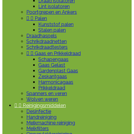
Draad isolatoren
Lint isolatoren
Poortgrepen en Ankers


Palen
Kunststof palen
Stalen palen
Draadhaspels
Schrikdraadnetten
Schrikdraadtesters


Gaas en Prikkeldraad
Schapengaas
Gaas Gelast
Gardenplast Gaas
Zeskantgaas
Harmonicagaas
Prikkeldraad
Spanners en veren
Wolven weren


Reinigingsmiddelen
Desinfectie
Handreiniging
Melkmachine reiniging
Melkfilters