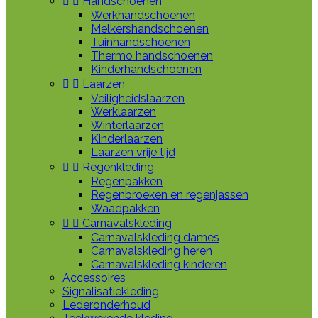


Handschoenen
Werkhandschoenen
Melkershandschoenen
Tuinhandschoenen
Thermo handschoenen
Kinderhandschoenen


Laarzen
Veiligheidslaarzen
Werklaarzen
Winterlaarzen
Kinderlaarzen
Laarzen vrije tijd


Regenkleding
Regenpakken
Regenbroeken en regenjassen
Waadpakken


Carnavalskleding
Carnavalskleding dames
Carnavalskleding heren
Carnavalskleding kinderen
Accessoires
Signalisatiekleding
Lederonderhoud