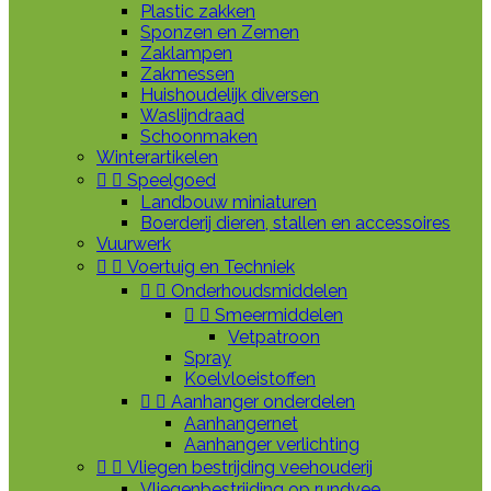
Plastic zakken
Sponzen en Zemen
Zaklampen
Zakmessen
Huishoudelijk diversen
Waslijndraad
Schoonmaken
Winterartikelen


Speelgoed
Landbouw miniaturen
Boerderij dieren, stallen en accessoires
Vuurwerk


Voertuig en Techniek


Onderhoudsmiddelen


Smeermiddelen
Vetpatroon
Spray
Koelvloeistoffen


Aanhanger onderdelen
Aanhangernet
Aanhanger verlichting


Vliegen bestrijding veehouderij
Vliegenbestrijding op rundvee