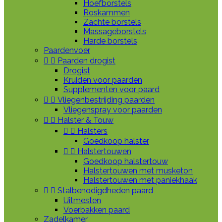
Hoefborstels
Roskammen
Zachte borstels
Massageborstels
Harde borstels
Paardenvoer


Paarden drogist
Drogist
Kruiden voor paarden
Supplementen voor paard


Vliegenbestrijding paarden
Vliegenspray voor paarden


Halster & Touw


Halsters
Goedkoop halster


Halstertouwen
Goedkoop halstertouw
Halstertouwen met musketon
Halstertouwen met paniekhaak


Stalbenodigdheden paard
Uitmesten
Voerbakken paard
Zadelkamer