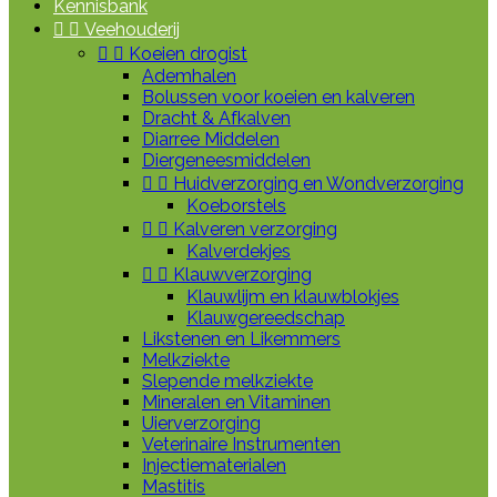
Kennisbank


Veehouderij


Koeien drogist
Ademhalen
Bolussen voor koeien en kalveren
Dracht & Afkalven
Diarree Middelen
Diergeneesmiddelen


Huidverzorging en Wondverzorging
Koeborstels


Kalveren verzorging
Kalverdekjes


Klauwverzorging
Klauwlijm en klauwblokjes
Klauwgereedschap
Likstenen en Likemmers
Melkziekte
Slepende melkziekte
Mineralen en Vitaminen
Uierverzorging
Veterinaire Instrumenten
Injectiematerialen
Mastitis