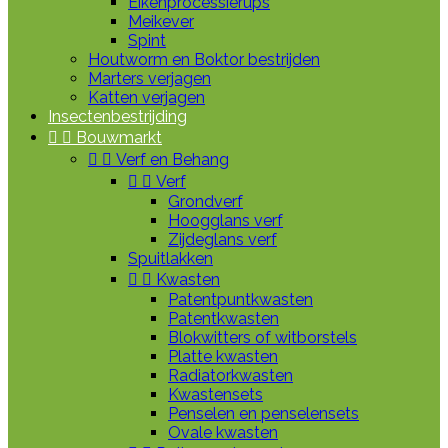
Eikenprocessierups
Meikever
Spint
Houtworm en Boktor bestrijden
Marters verjagen
Katten verjagen
Insectenbestrijding


Bouwmarkt


Verf en Behang


Verf
Grondverf
Hoogglans verf
Zijdeglans verf
Spuitlakken


Kwasten
Patentpuntkwasten
Patentkwasten
Blokwitters of witborstels
Platte kwasten
Radiatorkwasten
Kwastensets
Penselen en penselensets
Ovale kwasten