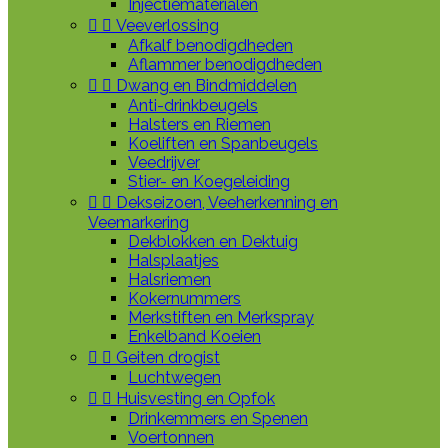
Injectiematerialen


Veeverlossing
Afkalf benodigdheden
Aflammer benodigdheden


Dwang en Bindmiddelen
Anti-drinkbeugels
Halsters en Riemen
Koeliften en Spanbeugels
Veedrijver
Stier- en Koegeleiding


Dekseizoen, Veeherkenning en
Veemarkering
Dekblokken en Dektuig
Halsplaatjes
Halsriemen
Kokernummers
Merkstiften en Merkspray
Enkelband Koeien


Geiten drogist
Luchtwegen


Huisvesting en Opfok
Drinkemmers en Spenen
Voertonnen