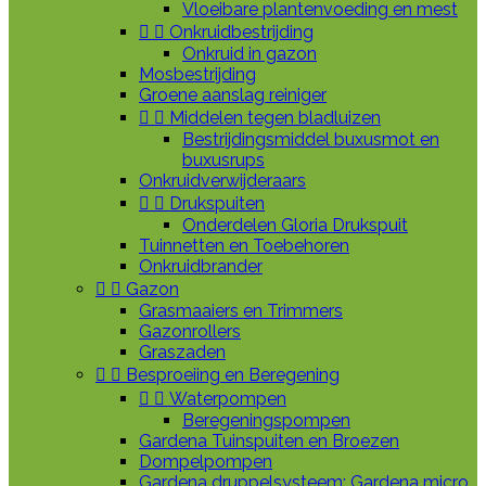
Vloeibare plantenvoeding en mest


Onkruidbestrijding
Onkruid in gazon
Mosbestrijding
Groene aanslag reiniger


Middelen tegen bladluizen
Bestrijdingsmiddel buxusmot en
buxusrups
Onkruidverwijderaars


Drukspuiten
Onderdelen Gloria Drukspuit
Tuinnetten en Toebehoren
Onkruidbrander


Gazon
Grasmaaiers en Trimmers
Gazonrollers
Graszaden


Besproeiing en Beregening


Waterpompen
Beregeningspompen
Gardena Tuinspuiten en Broezen
Dompelpompen
Gardena druppelsysteem: Gardena micro