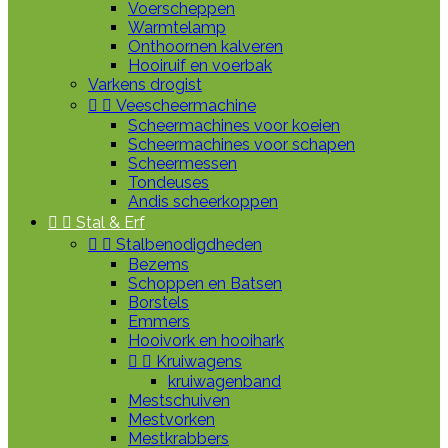
Voerscheppen
Warmtelamp
Onthoornen kalveren
Hooiruif en voerbak
Varkens drogist


Veescheermachine
Scheermachines voor koeien
Scheermachines voor schapen
Scheermessen
Tondeuses
Andis scheerkoppen


Stal & Erf


Stalbenodigdheden
Bezems
Schoppen en Batsen
Borstels
Emmers
Hooivork en hooihark


Kruiwagens
kruiwagenband
Mestschuiven
Mestvorken
Mestkrabbers