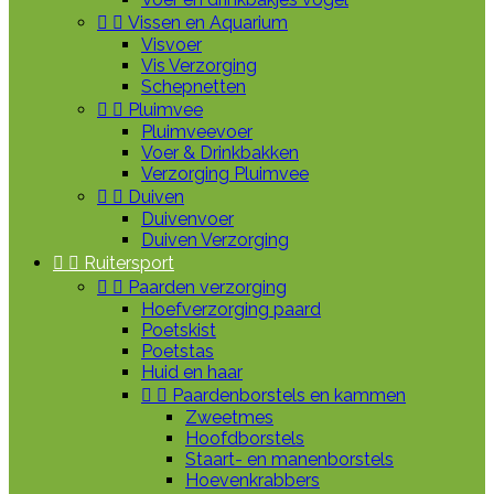


Vissen en Aquarium
Visvoer
Vis Verzorging
Schepnetten


Pluimvee
Pluimveevoer
Voer & Drinkbakken
Verzorging Pluimvee


Duiven
Duivenvoer
Duiven Verzorging


Ruitersport


Paarden verzorging
Hoefverzorging paard
Poetskist
Poetstas
Huid en haar


Paardenborstels en kammen
Zweetmes
Hoofdborstels
Staart- en manenborstels
Hoevenkrabbers