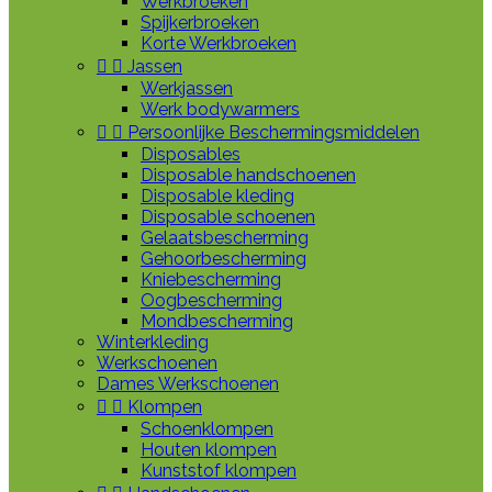
Werkbroeken
Spijkerbroeken
Korte Werkbroeken


Jassen
Werkjassen
Werk bodywarmers


Persoonlijke Beschermingsmiddelen
Disposables
Disposable handschoenen
Disposable kleding
Disposable schoenen
Gelaatsbescherming
Gehoorbescherming
Kniebescherming
Oogbescherming
Mondbescherming
Winterkleding
Werkschoenen
Dames Werkschoenen


Klompen
Schoenklompen
Houten klompen
Kunststof klompen