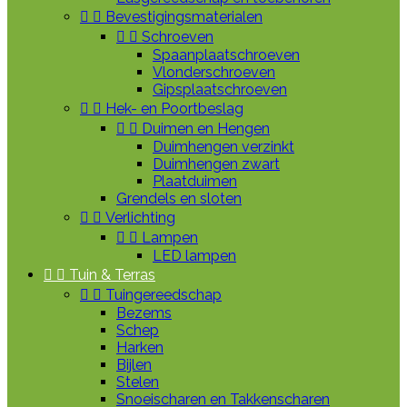


Bevestigingsmaterialen


Schroeven
Spaanplaatschroeven
Vlonderschroeven
Gipsplaatschroeven


Hek- en Poortbeslag


Duimen en Hengen
Duimhengen verzinkt
Duimhengen zwart
Plaatduimen
Grendels en sloten


Verlichting


Lampen
LED lampen


Tuin & Terras


Tuingereedschap
Bezems
Schep
Harken
Bijlen
Stelen
Snoeischaren en Takkenscharen