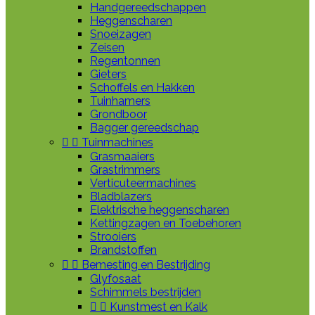
Handgereedschappen
Heggenscharen
Snoeizagen
Zeisen
Regentonnen
Gieters
Schoffels en Hakken
Tuinhamers
Grondboor
Bagger gereedschap


Tuinmachines
Grasmaaiers
Grastrimmers
Verticuteermachines
Bladblazers
Elektrische heggenscharen
Kettingzagen en Toebehoren
Strooiers
Brandstoffen


Bemesting en Bestrijding
Glyfosaat
Schimmels bestrijden


Kunstmest en Kalk