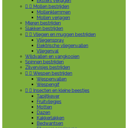
Eksters verjagen


Mollen bestrijden
Mollenklemmen
Mollen verjagen
Mieren bestrijden
Slakken bestrijden


Vliegen en muggen bestrijden
Vliegenspray
Elektrische vliegenvallen
Vliegenval
Wildvallen en vangkooien
Spinnen bestrijden
Zilvervisjes bestrijden


Wespen bestrijden
Wespenvallen
Wespengif


Insecten en kleine beestjes
Tapijtkever
Fruitvliegjes
Motten
Dazen
Kakkerlakken
Bedwantsen